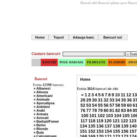
Bancul zilei
Bancuri glume poze
Bancu
Home
Topuri
Adauga banc
Bancuri noi
Cautare bancuri:
BANCURI
POZE HAIOASE
FILMULETE
FLASHURI
JOCU
Bancuri
Home
Exista
12590
bancuri.
» Albanezi
Exista
3514
bancuri ale zilei
» Alinuta
«
1
2
3
4
5
6
7
8
9
10
11
12
13
» Americani
» Animale
28
29
30
31
32
33
34
35
36
3
» Apocalipsa
52
53
54
55
56
57
58
59
60
6
» Ardeleni
76
77
78
79
80
81
82
83
84
8
» Arabi
» Armata
100
101
102
103
104
105
10
» Avocati
117
118
119
120
121
122
123
» Barbati/Femei
» Betivi
134
135
136
137
138
139
140
» Blonde
151
152
153
154
155
156
157
» Bula
168
169
170
171
172
173
174
» Calculatoare