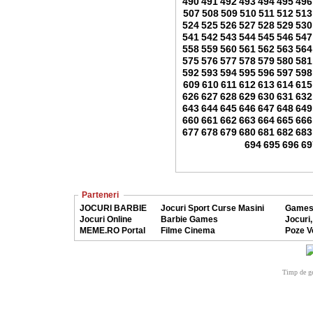
490
491
492
493
494
495
496
507
508
509
510
511
512
513
524
525
526
527
528
529
530
541
542
543
544
545
546
547
558
559
560
561
562
563
564
575
576
577
578
579
580
581
592
593
594
595
596
597
598
609
610
611
612
613
614
615
626
627
628
629
630
631
632
643
644
645
646
647
648
649
660
661
662
663
664
665
666
677
678
679
680
681
682
683
694
695
696
69
Parteneri
JOCURI BARBIE
Jocuri Sport Curse Masini
Games
Jocuri Online
Barbie Games
Jocuri,
MEME.RO Portal
Filme Cinema
Poze V
Timp de ge