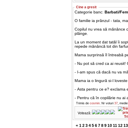
Cine a gresit
Categorie banc:
Barbati/Fem
O familie ia prânzul - tata, ma
Copilul nu vrea să mănânce cer
plânge.
La un moment dat tatăl îi sop
repede mănâncă tot din farfur
Mama surprinsă îl întreabă pe
- Nu pot să cred ca ai reusit!
- I-am spus că dacă nu va mân
Mama ia o lingură si-l loveste
- Asta pentru ce e? exclama 
- Pentru că în copilărie nu ai
Trimis de
cosmin
. Nr voturi
37
, medie
Votează:
Tr
«
1
2
3
4
5
6
7
8
9
10
11
12
13