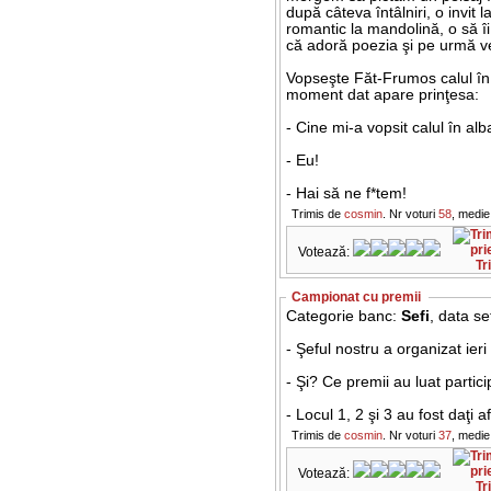
după câteva întâlniri, o invit l
romantic la mandolină, o să îi 
că adoră poezia şi pe urmă 
Vopseşte Făt-Frumos calul în 
moment dat apare prinţesa:
- Cine mi-a vopsit calul în alb
- Eu!
- Hai să ne f*tem!
Trimis de
cosmin
. Nr voturi
58
, medie
Votează:
Tr
Campionat cu premii
Categorie banc:
Sefi
, data s
- Şeful nostru a organizat ieri
- Şi? Ce premii au luat partici
- Locul 1, 2 şi 3 au fost daţi a
Trimis de
cosmin
. Nr voturi
37
, medie
Votează:
Tr