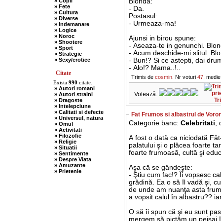
» Copii
Blonda:
» Fete
- Da.
» Cultura
Postasul:
» Diverse
- Urmeaza-ma!
» Indemanare
» Logice
» Noroc
Ajunsi in birou spune:
» Shootere
- Aseaza-te in genunchi. Blo
» Sport
- Acum deschide-mi slitul. Bl
» Strategie
» Sexy/erotice
- Bun!? Si ce astepti, dai dru
- Alo!? Mama..!..
Citate
Trimis de
cosmin
. Nr voturi
47
, medie
Exista
990
citate.
» Autori romani
Votează:
» Autori straini
Tr
» Dragoste
» Intelepciune
» Calitati si defecte
Fat Frumos si albastrul de Voro
» Universul, natura
Categorie banc:
Celebritati
,
» Omul
» Activitati
» Filozofie
A fost o dată ca niciodată Fă
» Religie
palatului şi o plăcea foarte ta
» Situatii
foarte frumoasă, cultă şi educ
» Sentimente
» Despre Viata
» Amuzante
Aşa că se gândeşte:
» Prietenie
- Ştiu cum fac!? Îi vopsesc cal
grădină. Ea o să îl vadă şi, c
de unde am nuanţa asta frumo
a vopsit calul în albastru?? i
O să îi spun că şi eu sunt pas
mergem să pictăm un peisaj 