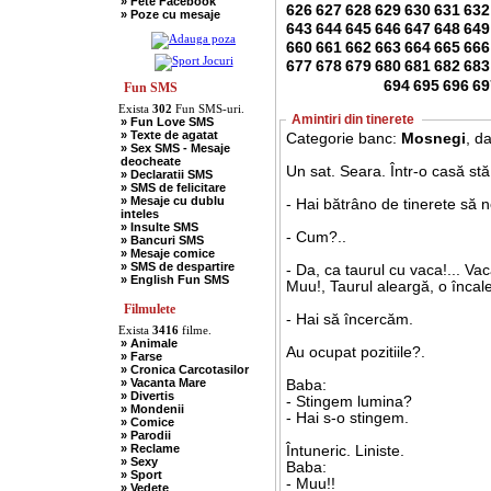
» Fete Facebook
» Scotieni
626
627
628
629
630
631
632
» Poze cu mesaje
» Seci
643
644
645
646
647
648
649
» Soacre
» Sport
660
661
662
663
664
665
666
» Soferi
677
678
679
680
681
682
683
» Tarani
694
695
696
69
» Tigani
Fun SMS
» Unguri
Exista
302
Fun SMS-uri.
» Umor Negru
Amintiri din tinerete
» Fun Love SMS
» Vanatori
» Texte de agatat
Categorie banc:
Mosnegi
, d
» Sex SMS - Mesaje
deocheate
Un sat. Seara. Într-o casă stă
» Declaratii SMS
» SMS de felicitare
» Mesaje cu dublu
- Hai bătrâno de tinerete să n
inteles
» Insulte SMS
- Cum?..
» Bancuri SMS
» Mesaje comice
» SMS de despartire
- Da, ca taurul cu vaca!... Vaca ? într-un 
» English Fun SMS
Muu!, Taurul aleargă, o încalec
Filmulete
- Hai să încercăm.
Exista
3416
filme.
» Animale
Au ocupat pozitiile?.
» Farse
» Cronica Carcotasilor
» Vacanta Mare
Baba:
» Divertis
- Stingem lumina?
» Mondenii
- Hai s-o stingem.
» Comice
» Parodii
» Reclame
Întuneric. Liniste.
» Sexy
Baba:
» Sport
- Muu!!
» Vedete