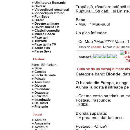
» Uimitoarea Romanie
» Diverse
Tropăială, răsuflare adâncă si
» Videoclipuri romanesti
Ruptură!...Strigăt!... si Liniste.
» Videoclipuri straine
» Fun Bebe
Baba:
» Bizare
» Desene animate
- Muu! ? Muu-uuu!
» Divertisment TV
» Clasicii comediei
Un glas înfundat:
» Mircea Badea
» Faze tari
» Traznitii
- Ce Muu ?Muu???? Vaco...Trap
» Faze tari la TV
Trimis de
cosmin
. Nr voturi
32
, medie
» Adult Fun
» Farse Sexy
Votează:
Flashuri
Tr
Exista
159
flashuri.
» Sexy
Cum se da un mesaj la mare dis
» Comice
Categorie banc:
Blonde
, dat
» Lectii de viata
» Peisaje
» Animalute
O blonda din Europa, ajunge i
» Diverse
Ajunsa la posta il intreaba pe
» Calendare
» Dragoste
- Cat ma costa sa trimit un 
» Felicitari
» Imaginatie
Postasul raspunde:
» De suflet
- 300$.
» Prietenie
Blonda suparata:
Jocuri
- E prea mult dar fac orice.
» Actiune
» Amuzante
Postasul: -Orice?
» Aventuri