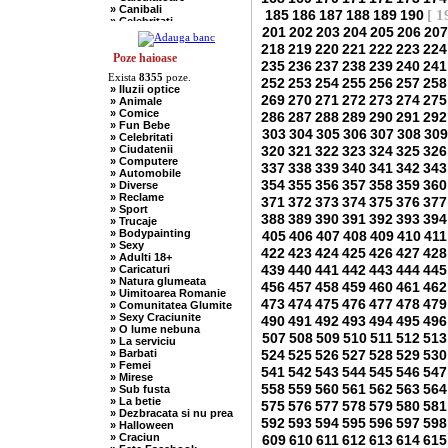
» Canibali
185
186
187
188
189
190
[ 1
» Celebritati
201
202
203
204
205
206
207
» Chelneri
» Chuck Norris
218
219
220
221
222
223
224
» Ciobani
Poze haioase
235
236
237
238
239
240
241
» Comuniste
Exista
8355
poze.
» Copii
252
253
254
255
256
257
258
» Iluzii optice
» Craciun
269
270
271
272
273
274
275
» Animale
» Cugetari
» Comice
286
287
288
289
290
291
292
» Culmi
» Fun Bebe
» Deocheate
303
304
305
306
307
308
309
» Celebritati
» Diverse
» Ciudatenii
320
321
322
323
324
325
326
» Doctori
» Computere
» Elevi-Studenti
337
338
339
340
341
342
343
» Automobile
» Englezi
354
355
356
357
358
359
360
» Diverse
» Evrei
» Reclame
371
372
373
374
375
376
377
» Francezi
» Sport
» Ingineri
388
389
390
391
392
393
394
» Trucaje
» Ion si Maria
» Bodypainting
405
406
407
408
409
410
411
» Istorice
» Sexy
» Misogine
422
423
424
425
426
427
428
» Adulti 18+
» Moldoveni
439
440
441
442
443
444
445
» Caricaturi
» Mosnegi
» Natura glumeata
» Nebuni
456
457
458
459
460
461
462
» Uimitoarea Romanie
» Negri
473
474
475
476
477
478
479
» Comunitatea Glumite
» Olteni
» Sexy Craciunite
490
491
492
493
494
495
496
» Pescari
» O lume nebuna
» Perle
507
508
509
510
511
512
513
» La serviciu
» Politice
» Barbati
524
525
526
527
528
529
530
» Politisti
» Femei
» Popi
541
542
543
544
545
546
547
» Mirese
» Radio Erevan
558
559
560
561
562
563
564
» Sub fusta
» Religioase
» La betie
575
576
577
578
579
580
581
» Romani
» Dezbracata si nu prea
» Sadice
592
593
594
595
596
597
598
» Halloween
» Secretare
» Craciun
609
610
611
612
613
614
615
» Sefi