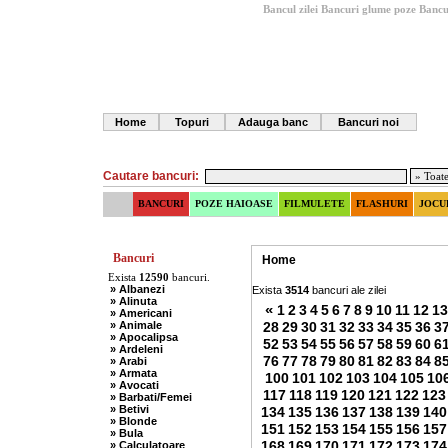
Bancul zilei
Bancuri glume poze
Bancu
Home
Topuri
Adauga banc
Bancuri noi
Cautare bancuri:
BANCURI
POZE HAIOASE
FILMULETE
FLASHURI
JOCU
Bancuri
Home
Exista
12590
bancuri.
» Albanezi
Exista
3514
bancuri ale zilei
» Alinuta
«
1
2
3
4
5
6
7
8
9
10
11
12
13
» Americani
» Animale
28
29
30
31
32
33
34
35
36
3
» Apocalipsa
52
53
54
55
56
57
58
59
60
6
» Ardeleni
76
77
78
79
80
81
82
83
84
8
» Arabi
» Armata
100
101
102
103
104
105
10
» Avocati
117
118
119
120
121
122
123
» Barbati/Femei
» Betivi
134
135
136
137
138
139
140
» Blonde
151
152
153
154
155
156
157
» Bula
168
169
170
171
172
173
174
» Calculatoare