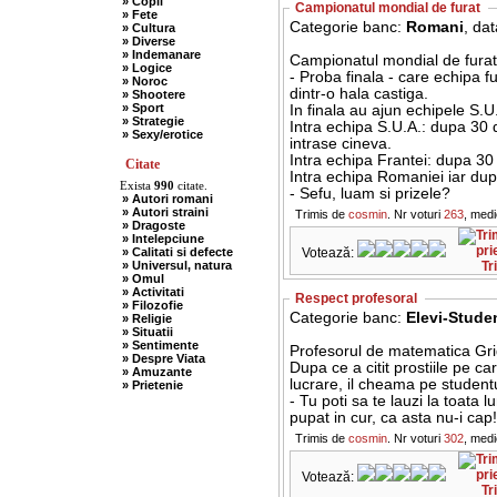
» Copii
Campionatul mondial de furat
» Fete
Categorie banc:
Romani
, da
» Cultura
» Diverse
» Indemanare
Campionatul mondial de furat
» Logice
- Proba finala - care echipa fura cele mai multe electronice in 30 de min.
» Noroc
dintr-o hala castiga.
» Shootere
» Sport
In finala au ajun echipele S.
» Strategie
Intra echipa S.U.A.: dupa 30
» Sexy/erotice
intrase cineva.
Intra echipa Frantei: dupa 3
Citate
Intra echipa Romaniei iar dup
Exista
990
citate.
- Sefu, luam si prizele?
» Autori romani
» Autori straini
Trimis de
cosmin
. Nr voturi
263
, med
» Dragoste
» Intelepciune
» Calitati si defecte
Votează:
» Universul, natura
Tr
» Omul
» Activitati
Respect profesoral
» Filozofie
Categorie banc:
Elevi-Studen
» Religie
» Situatii
» Sentimente
Profesorul de matematica Grig
» Despre Viata
Dupa ce a citit prostiile pe car
» Amuzante
lucrare, il cheama pe studentul
» Prietenie
- Tu poti sa te lauzi la toata 
pupat in cur, ca asta nu-i cap!
Trimis de
cosmin
. Nr voturi
302
, med
Votează:
Tr