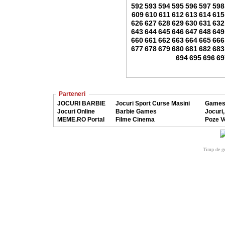
592
593
594
595
596
597
598
609
610
611
612
613
614
615
626
627
628
629
630
631
632
643
644
645
646
647
648
649
660
661
662
663
664
665
666
677
678
679
680
681
682
683
694
695
696
69
Parteneri
JOCURI BARBIE
Jocuri Sport Curse Masini
Games
Jocuri Online
Barbie Games
Jocuri,
MEME.RO Portal
Filme Cinema
Poze V
Timp de ge