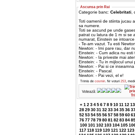
Ascunsa prin Rai
Categorie banc:
Celebritati
,
Toti oamenii de stiinta jucau 
sa numere.
Toti se ascund pe unde gases
patrat cu latura de 1 m si se 
numarat, Einstein se intoarce 
- Te-am vazut. Tu esti Newto
Newton: - Imi pare rau, dar n
Einstein: - Cum adica nu esti
Newton: - Ia priveste mai ate
Einstein: - Tu in mijlocul unui
Newton: - Pai si ce inseamn
Einstein: - Pascal.
Newton: - Pai vezi, el e!
Trimis de
cosmin
. Nr voturi
253
, med
Votează:
Tr
«
1
2
3
4
5
6
7
8
9
10
11
12
13
28
29
30
31
32
33
34
35
36
3
52
53
54
55
56
57
58
59
60
6
76
77
78
79
80
81
82
83
84
8
100
101
102
103
104
105
10
117
118
119
120
121
122
123