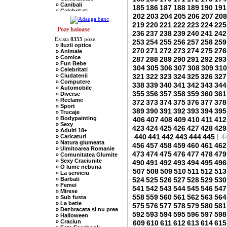
» Canibali
185
186
187
188
189
190
191
» Celebritati
202
203
204
205
206
207
208
» Chelneri
» Chuck Norris
219
220
221
222
223
224
225
» Ciobani
Poze haioase
236
237
238
239
240
241
242
» Comuniste
Exista
8355
poze.
» Copii
253
254
255
256
257
258
259
» Iluzii optice
» Craciun
270
271
272
273
274
275
276
» Animale
» Cugetari
» Comice
287
288
289
290
291
292
293
» Culmi
» Fun Bebe
» Deocheate
304
305
306
307
308
309
310
» Celebritati
» Diverse
» Ciudatenii
321
322
323
324
325
326
327
» Doctori
» Computere
» Elevi-Studenti
338
339
340
341
342
343
344
» Automobile
» Englezi
355
356
357
358
359
360
361
» Diverse
» Evrei
» Reclame
372
373
374
375
376
377
378
» Francezi
» Sport
» Ingineri
389
390
391
392
393
394
395
» Trucaje
» Ion si Maria
» Bodypainting
406
407
408
409
410
411
412
» Istorice
» Sexy
» Misogine
423
424
425
426
427
428
429
» Adulti 18+
» Moldoveni
440
441
442
443
444
445
[ 4
» Caricaturi
» Mosnegi
» Natura glumeata
» Nebuni
456
457
458
459
460
461
462
» Uimitoarea Romanie
» Negri
473
474
475
476
477
478
479
» Comunitatea Glumite
» Olteni
» Sexy Craciunite
490
491
492
493
494
495
496
» Pescari
» O lume nebuna
» Perle
507
508
509
510
511
512
513
» La serviciu
» Politice
» Barbati
524
525
526
527
528
529
530
» Politisti
» Femei
» Popi
541
542
543
544
545
546
547
» Mirese
» Radio Erevan
558
559
560
561
562
563
564
» Sub fusta
» Religioase
» La betie
575
576
577
578
579
580
581
» Romani
» Dezbracata si nu prea
» Sadice
592
593
594
595
596
597
598
» Halloween
» Secretare
» Craciun
609
610
611
612
613
614
615
» Sefi