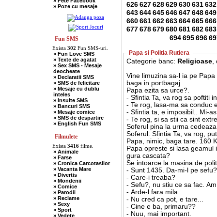
» Fete Facebook
» Scotieni
626
627
628
629
630
631
632
» Poze cu mesaje
» Seci
643
644
645
646
647
648
649
» Soacre
» Sport
660
661
662
663
664
665
666
» Soferi
677
678
679
680
681
682
683
» Tarani
694
695
696
69
» Tigani
Fun SMS
» Unguri
Exista
302
Fun SMS-uri.
» Umor Negru
Papa si Politia Rutiera
» Fun Love SMS
» Vanatori
» Texte de agatat
Categorie banc:
Religioase
,
» Sex SMS - Mesaje
deocheate
Vine limuzina sa-l ia pe Papa 
» Declaratii SMS
baga in portbagaj.
» SMS de felicitare
» Mesaje cu dublu
Papa ezita sa urce?.
inteles
- Sfintia Ta, va rog sa poftiti
» Insulte SMS
- Te rog, lasa-ma sa conduc 
» Bancuri SMS
- Sfintia ta, e imposibil.. Mi-a
» Mesaje comice
» SMS de despartire
- Te rog, si sa stii ca sint e
» English Fun SMS
Soferul pina la urma cedeaza
Soferul: Sfintia Ta, va rog, put
Filmulete
Papa, nimic, baga tare. 160 K
Exista
3416
filme.
Papa opreste si lasa geamul in
» Animale
gura cascata?
» Farse
Se intoarce la masina de politi
» Cronica Carcotasilor
» Vacanta Mare
- Sunt 1435. Da-mi-l pe sefu
» Divertis
- Care-i treaba?
» Mondenii
- Sefu?, nu stiu ce sa fac. Am
» Comice
- Arde-l fara mila.
» Parodii
» Reclame
- Nu cred ca pot, e tare...
» Sexy
- Cine e ba, primaru??
» Sport
- Nuu, mai important.
» Vedete