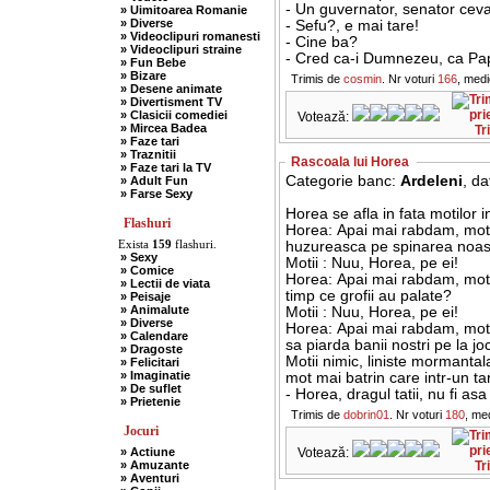
- Un guvernator, senator ce
» Uimitoarea Romanie
» Diverse
- Sefu?, e mai tare!
» Videoclipuri romanesti
- Cine ba?
» Videoclipuri straine
- Cred ca-i Dumnezeu, ca Pa
» Fun Bebe
» Bizare
Trimis de
cosmin
. Nr voturi
166
, med
» Desene animate
» Divertisment TV
» Clasicii comediei
Votează:
» Mircea Badea
Tr
» Faze tari
» Traznitii
Rascoala lui Horea
» Faze tari la TV
Categorie banc:
Ardeleni
, d
» Adult Fun
» Farse Sexy
Horea se afla in fata motilor in
Flashuri
Horea: Apai mai rabdam, motii
Exista
159
flashuri.
huzureasca pe spinarea noa
» Sexy
Motii : Nuu, Horea, pe ei!
» Comice
Horea: Apai mai rabdam, motii 
» Lectii de viata
timp ce grofii au palate?
» Peisaje
» Animalute
Motii : Nuu, Horea, pe ei!
» Diverse
Horea: Apai mai rabdam, motii
» Calendare
sa piarda banii nostri pe la jo
» Dragoste
Motii nimic, liniste mormantal
» Felicitari
» Imaginatie
mot mai batrin care intr-un tarz
» De suflet
- Horea, dragul tatii, nu fi asa
» Prietenie
Trimis de
dobrin01
. Nr voturi
180
, me
Jocuri
» Actiune
Votează:
» Amuzante
Tr
» Aventuri