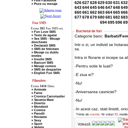
» Fete Facebook
» Scotieni
626
627
628
629
630
631
632
» Poze cu mesaje
» Seci
643
644
645
646
647
648
649
» Soacre
» Sport
660
661
662
663
664
665
666
» Soferi
677
678
679
680
681
682
683
» Tarani
694
695
696
69
» Tigani
Fun SMS
» Unguri
Exista
302
Fun SMS-uri.
» Umor Negru
Buchetul de fori
» Fun Love SMS
» Vanatori
» Texte de agatat
Categorie banc:
Barbati/Fem
» Sex SMS - Mesaje
deocheate
Intr-o zi, un individ se hotar
» Declaratii SMS
sa.
» SMS de felicitare
» Mesaje cu dublu
inteles
Intra in florarie si incepe sa a
» Insulte SMS
» Bancuri SMS
-Pentru sotie le luati?
» Mesaje comice
» SMS de despartire
» English Fun SMS
-E ziua ei?
Filmulete
-Nu!
Exista
3416
filme.
» Animale
-Aniversarea casniciei?
» Farse
» Cronica Carcotasilor
» Vacanta Mare
-Nu!
» Divertis
» Mondenii
-In acest caz, stati linistit, ori
» Comice
» Parodii
Trimis de
cosmin
. Nr voturi
30
, medie
» Reclame
» Sexy
» Sport
Votează:
» Vedete
Tr