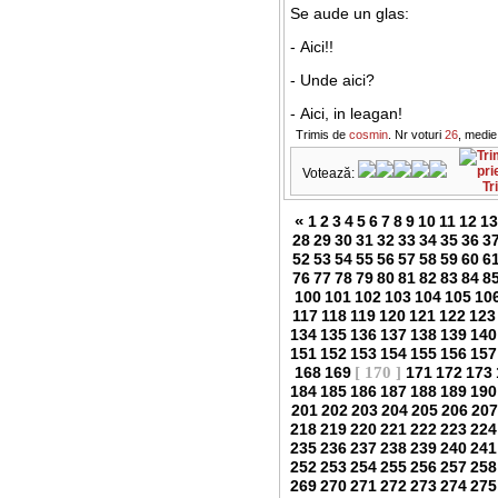
Se aude un glas:
- Aici!!
- Unde aici?
- Aici, in leagan!
Trimis de
cosmin
. Nr voturi
26
, medie
Votează:
Tr
«
1
2
3
4
5
6
7
8
9
10
11
12
13
28
29
30
31
32
33
34
35
36
3
52
53
54
55
56
57
58
59
60
6
76
77
78
79
80
81
82
83
84
8
100
101
102
103
104
105
10
117
118
119
120
121
122
123
134
135
136
137
138
139
140
151
152
153
154
155
156
157
168
169
[ 170 ]
171
172
173
184
185
186
187
188
189
190
201
202
203
204
205
206
207
218
219
220
221
222
223
224
235
236
237
238
239
240
241
252
253
254
255
256
257
258
269
270
271
272
273
274
275