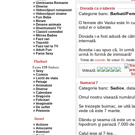
» Uimitoarea Romanie
» Diverse
Dovada ca o iubeste
» Videoclipuri romanesti
Categorie banc:
Barbati/Fem
» Videoclipuri straine
» Fun Bebe
» Bizare
O femeie din Vaslui este în cu
» Desene animate
soțul ei o iubește.
» Divertisment TV
» Clasicii comediei
» Mircea Badea
Dovada i-a fost adusă de către
» Faze tari
internată.
» Traznitii
» Faze tari la TV
Acestia i-au spus că, în urmă b
» Adult Fun
» Farse Sexy
urmă în formă de inimioară!
Trimis de
cosmin
. Nr voturi
35
, medie
Flashuri
Exista
159
flashuri.
Votează:
» Sexy
Tr
» Comice
» Lectii de viata
» Peisaje
Numarul 7
» Animalute
Categorie banc:
Sadice
, dat
» Diverse
» Calendare
» Dragoste
Omul nostru visează numărul
» Felicitari
» Imaginatie
Se trezeşte buimac, se uită la
» De suflet
vede că este 7 martie.
» Prietenie
Jocuri
Dându-şi seama că este un se
hipodrom şi pariază 7.000 de 
» Actiune
» Amuzante
» Aventuri
Calul iese al 7-lea…