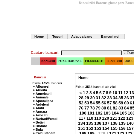
Bancul zilei
Bancuri glume poze
Bancu
Home
Topuri
Adauga banc
Bancuri noi
Cautare bancuri:
BANCURI
POZE HAIOASE
FILMULETE
FLASHURI
JOCU
Bancuri
Home
Exista
12590
bancuri.
» Albanezi
Exista
3514
bancuri ale zilei
» Alinuta
«
1
2
3
4
5
6
7
8
9
10
11
12
13
» Americani
» Animale
28
29
30
31
32
33
34
35
36
3
» Apocalipsa
52
53
54
55
56
57
58
59
60
6
» Ardeleni
76
77
78
79
80
81
82
83
84
8
» Arabi
» Armata
100
101
102
103
104
105
10
» Avocati
117
118
119
120
121
122
123
» Barbati/Femei
» Betivi
134
135
136
137
138
139
140
» Blonde
151
152
153
154
155
156
157
» Bula
168
169
[ 170 ]
171
172
173
» Calculatoare