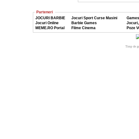
Parteneri
JOCURI BARBIE
Jocuri Sport Curse Masini
Games
Jocuri Online
Barbie Games
Jocuri,
MEME.RO Portal
Filme Cinema
Poze V
Timp de ge