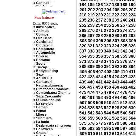
» Canibali
184
185
186
187
188
189
190
» Celebritati
201
202
203
204
205
206
207
» Chelneri
» Chuck Norris
218
219
220
221
222
223
224
» Ciobani
Poze haioase
235
236
237
238
239
240
241
» Comuniste
Exista
8355
poze.
» Copii
252
253
254
255
256
257
258
» Iluzii optice
» Craciun
269
270
271
272
273
274
275
» Animale
» Cugetari
» Comice
286
287
288
289
290
291
292
» Culmi
» Fun Bebe
» Deocheate
303
304
305
306
307
308
309
» Celebritati
» Diverse
» Ciudatenii
320
321
322
323
324
325
326
» Doctori
» Computere
» Elevi-Studenti
337
338
339
340
341
342
343
» Automobile
» Englezi
354
355
356
357
358
359
360
» Diverse
» Evrei
» Reclame
371
372
373
374
375
376
377
» Francezi
» Sport
» Ingineri
388
389
390
391
392
393
394
» Trucaje
» Ion si Maria
» Bodypainting
405
406
407
408
409
410
411
» Istorice
» Sexy
» Misogine
422
423
424
425
426
427
428
» Adulti 18+
» Moldoveni
439
440
441
442
443
444
445
» Caricaturi
» Mosnegi
» Natura glumeata
» Nebuni
456
457
458
459
460
461
462
» Uimitoarea Romanie
» Negri
473
474
475
476
477
478
479
» Comunitatea Glumite
» Olteni
» Sexy Craciunite
490
491
492
493
494
495
496
» Pescari
» O lume nebuna
» Perle
507
508
509
510
511
512
513
» La serviciu
» Politice
» Barbati
524
525
526
527
528
529
530
» Politisti
» Femei
» Popi
541
542
543
544
545
546
547
» Mirese
» Radio Erevan
558
559
560
561
562
563
564
» Sub fusta
» Religioase
» La betie
575
576
577
578
579
580
581
» Romani
» Dezbracata si nu prea
» Sadice
592
593
594
595
596
597
598
» Halloween
» Secretare
» Craciun
609
610
611
612
613
614
615
» Sefi