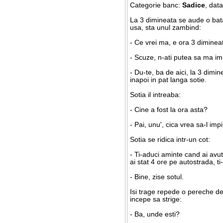
Categorie banc:
Sadice
, dat
La 3 dimineata se aude o bata
usa, sta unul zambind:
- Ce vrei ma, e ora 3 diminea
- Scuze, n-ati putea sa ma im
- Du-te, ba de aici, la 3 dimin
inapoi in pat langa sotie.
Sotia il intreaba:
- Cine a fost la ora asta?
- Pai, unu', cica vrea sa-l imp
Sotia se ridica intr-un cot:
- Ti-aduci aminte cand ai avut
ai stat 4 ore pe autostrada, 
- Bine, zise sotul.
Isi trage repede o pereche de 
incepe sa strige:
- Ba, unde esti?