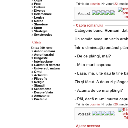
» Copii
» Fete
Trimis de
cosmin
. Nr voturi
22
, medie
» Cultura
» Diverse
Votează:
» Indemanare
Tr
» Logice
» Noroc
» Shootere
Capra romanului
» Sport
Categorie banc:
Romani
, da
» Strategie
» Sexy/erotice
Un român avea un vecin arab
Citate
Într-o dimineaţă,românul plân
Exista
990
citate.
» Autori romani
» Autori straini
- De ce plângi, măi?
» Dragoste
» Intelepciune
- Mi-a murit capraaa...
» Calitati si defecte
» Universul, natura
» Omul
- Lasă, mă, uite dau la tine ba
» Activitati
» Filozofie
Zis şi făcut. A doua zi plânge
» Religie
» Situatii
» Sentimente
- Acuma de ce mai plângi?
» Despre Viata
» Amuzante
- Păi, dacă nu-mi murea ca
» Prietenie
Trimis de
cosmin
. Nr voturi
20
, medie
Votează:
Tr
Ajutor necesar