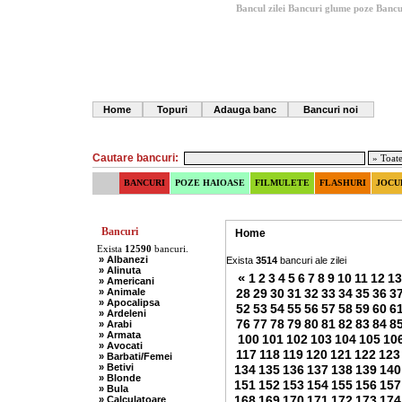
Bancul zilei
Bancuri glume poze
Bancu
Home
Topuri
Adauga banc
Bancuri noi
Cautare bancuri:
BANCURI
POZE HAIOASE
FILMULETE
FLASHURI
JOCU
Bancuri
Home
Exista
12590
bancuri.
» Albanezi
Exista
3514
bancuri ale zilei
» Alinuta
«
1
2
3
4
5
6
7
8
9
10
11
12
13
» Americani
» Animale
28
29
30
31
32
33
34
35
36
3
» Apocalipsa
52
53
54
55
56
57
58
59
60
6
» Ardeleni
76
77
78
79
80
81
82
83
84
8
» Arabi
» Armata
100
101
102
103
104
105
10
» Avocati
117
118
119
120
121
122
123
» Barbati/Femei
» Betivi
134
135
136
137
138
139
140
» Blonde
151
152
153
154
155
156
157
» Bula
168
169
170
171
172
173
174
» Calculatoare