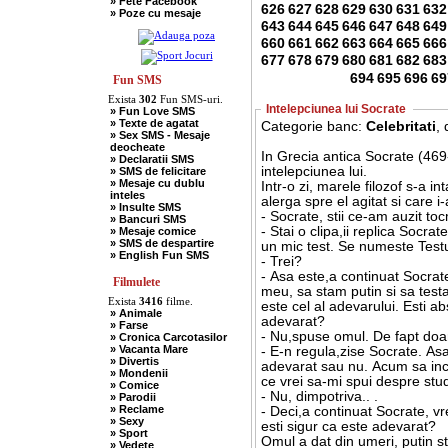
» Fete Facebook
» Scotieni
626
627
628
629
630
631
632
» Poze cu mesaje
» Seci
643
644
645
646
647
648
649
» Soacre
» Sport
660
661
662
663
664
665
666
» Soferi
677
678
679
680
681
682
683
» Tarani
694
695
696
69
» Tigani
Fun SMS
» Unguri
Exista
302
Fun SMS-uri.
» Umor Negru
Intelepciunea lui Socrate
» Fun Love SMS
» Vanatori
» Texte de agatat
Categorie banc:
Celebritati
,
» Sex SMS - Mesaje
deocheate
In Grecia antica Socrate (469
» Declaratii SMS
intelepciunea lui.
» SMS de felicitare
» Mesaje cu dublu
Intr-o zi, marele filozof s-a i
inteles
alerga spre el agitat si care i
» Insulte SMS
- Socrate, stii ce-am auzit to
» Bancuri SMS
- Stai o clipa,ii replica Socrat
» Mesaje comice
» SMS de despartire
un mic test. Se numeste Testu
» English Fun SMS
- Trei?
- Asa este,a continuat Socrat
Filmulete
meu, sa stam putin si sa test
Exista
3416
filme.
este cel al adevarului. Esti a
» Animale
adevarat?
» Farse
- Nu,spuse omul. De fapt doa
» Cronica Carcotasilor
» Vacanta Mare
- E-n regula,zise Socrate. Asad
» Divertis
adevarat sau nu. Acum sa ince
» Mondenii
ce vrei sa-mi spui despre st
» Comice
- Nu, dimpotriva.. .
» Parodii
» Reclame
- Deci,a continuat Socrate, vr
» Sexy
esti sigur ca este adevarat?
» Sport
Omul a dat din umeri, putin st
» Vedete