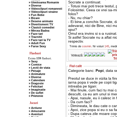
Socrate a continuat.
» Uimitoarea Romanie
» Diverse
- Totusi mai poti trece testul, 
» Videoclipuri romanesti
Folosintei. Ceea ce vrei sa-m
» Videoclipuri straine
folos?
» Fun Bebe
- Nu, nu chiar?
» Bizare
» Desene animate
- Ei bine,a conchis Socrate, d
» Divertisment TV
adevarat, nici de Bine, nici 
» Clasicii comediei
spui?
» Mircea Badea
Omul era invins si s-a rusinat
» Faze tari
» Traznitii
Si astfel Socrate nu a aflat ni
» Faze tari la TV
respectiv.
» Adult Fun
» Farse Sexy
Trimis de
cosmin
. Nr voturi
145
, med
Flashuri
Votează:
Exista
159
flashuri.
Tr
» Sexy
» Comice
Fiul calit
» Lectii de viata
Categorie banc:
Popi
, data 
» Peisaje
» Animalute
» Diverse
Preotul se duce in vizita la fin
» Calendare
iarna popa ii vede pe copii tiga
» Dragoste
intreaba pe tigan:
» Felicitari
» Imaginatie
- Mai finule, cum faci tu mai 
» De suflet
desculti, ca eu am unul si mer
» Prietenie
- Apai, nasule, eu ii calesc in 
- Da cum faci?
Jocuri
- Dimineata, le dau cate o cana
» Actiune
- Apoi, zice popa si eu o sa fac
» Amuzante
- Dupa cateva zile moare copil
» Aventuri