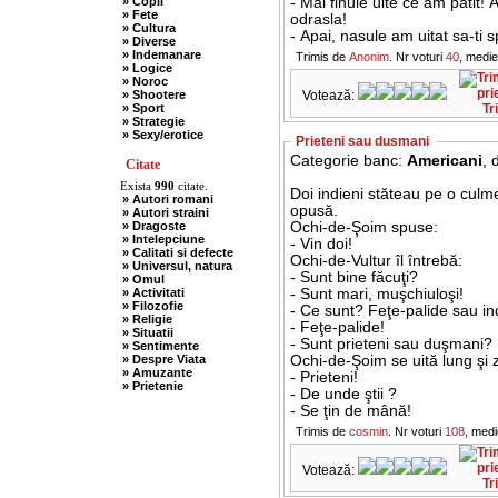
» Copii
- Mai finule uite ce am patit!
» Fete
odrasla!
» Cultura
- Apai, nasule am uitat sa-ti 
» Diverse
» Indemanare
Trimis de
Anonim
. Nr voturi
40
, medi
» Logice
» Noroc
» Shootere
Votează:
» Sport
Tr
» Strategie
» Sexy/erotice
Prieteni sau dusmani
Categorie banc:
Americani
, 
Citate
Exista
990
citate.
Doi indieni stăteau pe o culme 
» Autori romani
opusă.
» Autori straini
» Dragoste
Ochi-de-Şoim spuse:
» Intelepciune
- Vin doi!
» Calitati si defecte
Ochi-de-Vultur îl întrebă:
» Universul, natura
- Sunt bine făcuţi?
» Omul
» Activitati
- Sunt mari, muşchiuloşi!
» Filozofie
- Ce sunt? Feţe-palide sau in
» Religie
- Feţe-palide!
» Situatii
- Sunt prieteni sau duşmani?
» Sentimente
» Despre Viata
Ochi-de-Şoim se uită lung şi z
» Amuzante
- Prieteni!
» Prietenie
- De unde ştii ?
- Se ţin de mână!
Trimis de
cosmin
. Nr voturi
108
, med
Votează:
Tr