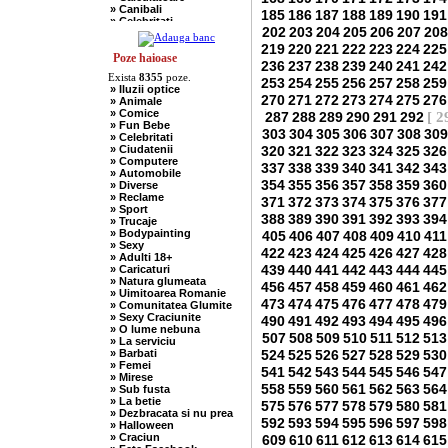
» Canibali
185
186
187
188
189
190
191
» Celebritati
202
203
204
205
206
207
208
» Chelneri
» Chuck Norris
219
220
221
222
223
224
225
» Ciobani
Poze haioase
236
237
238
239
240
241
242
» Comuniste
Exista
8355
poze.
» Copii
253
254
255
256
257
258
259
» Iluzii optice
» Craciun
270
271
272
273
274
275
276
» Animale
» Cugetari
» Comice
287
288
289
290
291
292
[ 2
» Culmi
» Fun Bebe
» Deocheate
303
304
305
306
307
308
309
» Celebritati
» Diverse
» Ciudatenii
320
321
322
323
324
325
326
» Doctori
» Computere
» Elevi-Studenti
337
338
339
340
341
342
343
» Automobile
» Englezi
354
355
356
357
358
359
360
» Diverse
» Evrei
» Reclame
371
372
373
374
375
376
377
» Francezi
» Sport
» Ingineri
388
389
390
391
392
393
394
» Trucaje
» Ion si Maria
» Bodypainting
405
406
407
408
409
410
411
» Istorice
» Sexy
» Misogine
422
423
424
425
426
427
428
» Adulti 18+
» Moldoveni
439
440
441
442
443
444
445
» Caricaturi
» Mosnegi
» Natura glumeata
» Nebuni
456
457
458
459
460
461
462
» Uimitoarea Romanie
» Negri
473
474
475
476
477
478
479
» Comunitatea Glumite
» Olteni
» Sexy Craciunite
490
491
492
493
494
495
496
» Pescari
» O lume nebuna
» Perle
507
508
509
510
511
512
513
» La serviciu
» Politice
» Barbati
524
525
526
527
528
529
530
» Politisti
» Femei
» Popi
541
542
543
544
545
546
547
» Mirese
» Radio Erevan
558
559
560
561
562
563
564
» Sub fusta
» Religioase
» La betie
575
576
577
578
579
580
581
» Romani
» Dezbracata si nu prea
» Sadice
592
593
594
595
596
597
598
» Halloween
» Secretare
» Craciun
609
610
611
612
613
614
615
» Sefi