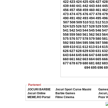
422
423
424
425
426
427
428
439
440
441
442
443
444
445
456
457
458
459
460
461
462
473
474
475
476
477
478
479
490
491
492
493
494
495
496
507
508
509
510
511
512
513
524
525
526
527
528
529
530
541
542
543
544
545
546
547
558
559
560
561
562
563
564
575
576
577
578
579
580
581
592
593
594
595
596
597
598
609
610
611
612
613
614
615
626
627
628
629
630
631
632
643
644
645
646
647
648
649
660
661
662
663
664
665
666
677
678
679
680
681
682
683
694
695
696
69
Parteneri
JOCURI BARBIE
Jocuri Sport Curse Masini
Games
Jocuri Online
Barbie Games
Jocuri,
MEME.RO Portal
Filme Cinema
Poze V