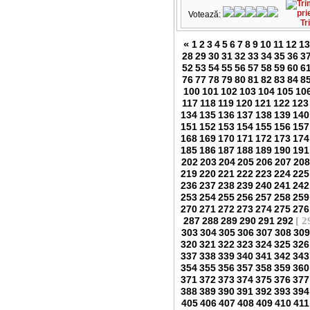
Votează:
Tr
«
1
2
3
4
5
6
7
8
9
10
11
12
13
28
29
30
31
32
33
34
35
36
3
52
53
54
55
56
57
58
59
60
6
76
77
78
79
80
81
82
83
84
8
100
101
102
103
104
105
10
117
118
119
120
121
122
123
134
135
136
137
138
139
140
151
152
153
154
155
156
157
168
169
170
171
172
173
174
185
186
187
188
189
190
191
202
203
204
205
206
207
208
219
220
221
222
223
224
225
236
237
238
239
240
241
242
253
254
255
256
257
258
259
270
271
272
273
274
275
276
287
288
289
290
291
292
[ 2
303
304
305
306
307
308
309
320
321
322
323
324
325
326
337
338
339
340
341
342
343
354
355
356
357
358
359
360
371
372
373
374
375
376
377
388
389
390
391
392
393
394
405
406
407
408
409
410
411