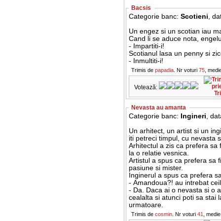
Bacsis
Categorie banc:
Scotieni
, da
Un engez si un scotian iau ma
Cand li se aduce nota, engelul 
- Impartiti-i!
Scotianul lasa un penny si zic
- Inmultiti-i!
Trimis de
papadia
. Nr voturi
75
, medi
Votează:
Tr
Nevasta au amanta
Categorie banc:
Ingineri
, da
Un arhitect, un artist si un i
iti petreci timpul, cu nevast
Arhitectul a zis ca prefera sa
la o relatie vesnica.
Artistul a spus ca prefera sa
pasiune si mister.
Inginerul a spus ca prefera 
- Amandoua?! au intrebat ceil
- Da. Daca ai o nevasta si o 
cealalta si atunci poti sa stai 
urmatoare.
Trimis de
cosmin
. Nr voturi
41
, medie