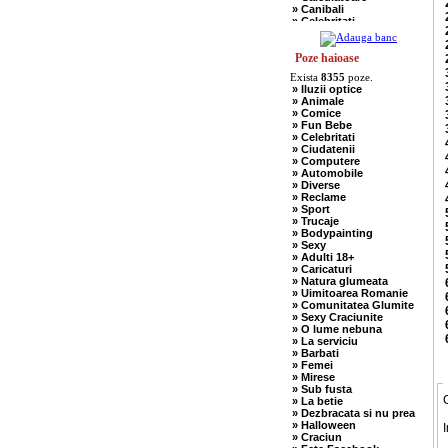
» Canibali
» Celebritati
» Chelneri
» Chuck Norris
» Ciobani
Poze haioase
» Comuniste
Exista
8355
poze.
» Copii
» Iluzii optice
» Craciun
» Animale
» Cugetari
» Comice
» Culmi
» Fun Bebe
» Deocheate
» Celebritati
» Diverse
» Ciudatenii
» Doctori
» Computere
» Elevi-Studenti
» Automobile
» Englezi
» Diverse
» Evrei
» Reclame
» Francezi
» Sport
» Ingineri
» Trucaje
» Ion si Maria
» Bodypainting
» Istorice
» Sexy
» Misogine
» Adulti 18+
» Moldoveni
» Caricaturi
» Mosnegi
» Natura glumeata
» Nebuni
» Uimitoarea Romanie
» Negri
» Comunitatea Glumite
» Olteni
» Sexy Craciunite
» Pescari
» O lume nebuna
» Perle
» La serviciu
» Politice
» Barbati
» Politisti
» Femei
» Popi
» Mirese
» Radio Erevan
» Sub fusta
» Religioase
» La betie
» Romani
» Dezbracata si nu prea
» Sadice
» Halloween
I
» Secretare
» Craciun
» Sefi