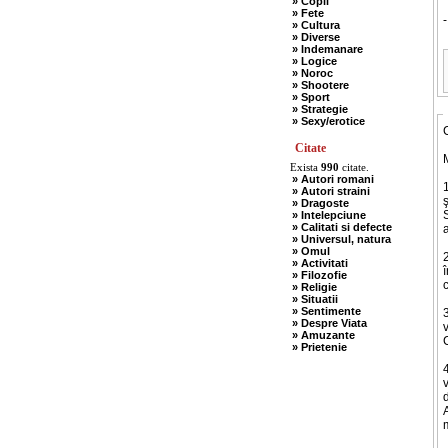
» Copii
» Fete
-
» Cultura
» Diverse
» Indemanare
» Logice
» Noroc
» Shootere
» Sport
» Strategie
» Sexy/erotice
Citate
Exista
990
citate.
» Autori romani
» Autori straini
ş
» Dragoste
S
» Intelepciune
» Calitati si defecte
» Universul, natura
» Omul
2
» Activitati
» Filozofie
c
» Religie
» Situatii
» Sentimente
3
» Despre Viata
» Amuzante
C
» Prietenie
v