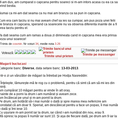
M-am dus, am cumparat o capcana pentru soareci si m-am intors acasa cu ea ca sa
rind bestia.
Numai ca mi-am dat seama ca nu mai am branza ca sa pun in capcana.
Cum era cam tarziu si nu mai aveam chef sa ies sa cumpar, am pus poza unei felii
e branza in capcana, sperand ca soarecele nu va observa diferenta inainte de a fi
rea tarziu pentru el.
Va dati seama cum am ramas a doua zi dimineata cand in capcana mea era prinsa
poza unui soarece!
Trimis de
cosmin
. Nr voturi
34
, medie nota
3.26
Votează:
Trimite pe messenger
Trimite unui prieten
Magarii buclucasi
Categorie banc:
Diverse
, data setare banc:
13-03-2013
.
ntr-o zi un vânzător de măgari la întrebat pe Hodja Nasreddin:
 Înțelepte, lămurește-mă te rog cu o problemă, pentru că simt că am să-mi ies din
inți.
Am cumpărat 10 măgari pentru ai vinde în alt oraș.
Înainte de a porni la drum i-am numărat și aveam zece.
Am încălecat pe unul și m-am pornit la drum.
Pe drum, am hotărât să-i mai număr o dată și spre marea mea nefericire am
onstatat că am doar 9. Speriat, am descălecat pentru a face un popas, îi mai numă
 dată și îmi iese 10.
u ușurare m-am pornit iar la drum, iar când i-am numărat din nou, erau 9.
ă opresc la popas îi număr iar sunt 10. Și așa de fiecare dată, pe drum am 9 iar la