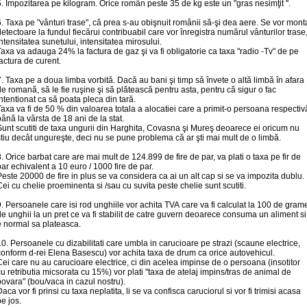
. Impozitarea pe kilogram. Orice român peste 35 de kg este un "gras nesimţit ''.
. Taxa pe "vânturi trase", că prea s-au obişnuit românii să-şi dea aere. Se vor mont
etectoare la fundul fiecărui contribuabil care vor înregistra numărul vânturilor trase
ntensitatea sunetului, intensitatea mirosului.
axa va adauga 24% la factura de gaz şi va fi obligatorie ca taxa "radio -Tv" de pe
actura de curent.
. Taxa pe a doua limba vorbită. Dacă au bani şi timp să învete o altă limbă în afara
e romană, să le fie ruşine şi să plătească pentru asta, pentru că sigur o fac
ntentionat ca să poata pleca din tară.
axa va fi de 50 % din valoarea totala a alocatiei care a primit-o persoana respectiv
ână la vârsta de 18 ani de la stat.
unt scutiti de taxa ungurii din Harghita, Covasna şi Mureş deoarece ei oricum nu
tiu decât ungureşte, deci nu se pune problema că ar şti mai mult de o limbă.
. Orice barbat care are mai mult de 124.899 de fire de par, va plati o taxa pe fir de
ar echivalent a 10 euro / 1000 fire de par.
este 20000 de fire in plus se va considera ca ai un alt cap si se va impozita dublu.
ei cu chelie proeminenta si /sau cu suvita peste chelie sunt scutiti.
. Persoanele care isi rod unghiile vor achita TVA care va fi calculat la 100 de gram
e unghii la un pret ce va fi stabilit de catre guvern deoarece consuma un aliment si
e normal sa plateasca.
0. Persoanele cu dizabilitati care umbla in carucioare pe strazi (scaune electrice,
onform d-rei Elena Basescu) vor achita taxa de drum ca orice autovehicul.
ei care nu au carucioare electrice, ci din acelea impinse de o persoana (insotitor
u retributia micsorata cu 15%) vor plati "taxa de atelaj impins/tras de animal de
ovara" (bou/vaca in cazul nostru).
aca vor fi prinsi cu taxa neplatita, li se va confisca caruciorul si vor fi trimisi acasa
e jos.