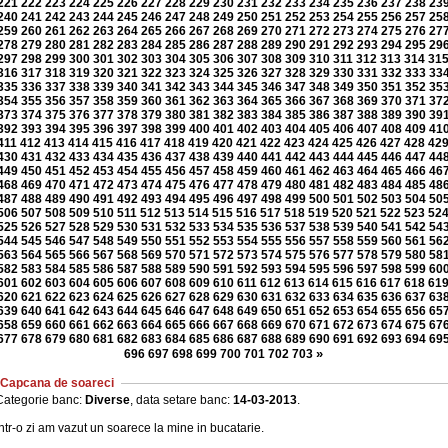
221
222
223
224
225
226
227
228
229
230
231
232
233
234
235
236
237
238
23
240
241
242
243
244
245
246
247
248
249
250
251
252
253
254
255
256
257
25
259
260
261
262
263
264
265
266
267
268
269
270
271
272
273
274
275
276
27
278
279
280
281
282
283
284
285
286
287
288
289
290
291
292
293
294
295
29
297
298
299
300
301
302
303
304
305
306
307
308
309
310
311
312
313
314
31
316
317
318
319
320
321
322
323
324
325
326
327
328
329
330
331
332
333
33
335
336
337
338
339
340
341
342
343
344
345
346
347
348
349
350
351
352
35
354
355
356
357
358
359
360
361
362
363
364
365
366
367
368
369
370
371
37
373
374
375
376
377
378
379
380
381
382
383
384
385
386
387
388
389
390
39
392
393
394
395
396
397
398
399
400
401
402
403
404
405
406
407
408
409
41
411
412
413
414
415
416
417
418
419
420
421
422
423
424
425
426
427
428
42
430
431
432
433
434
435
436
437
438
439
440
441
442
443
444
445
446
447
44
449
450
451
452
453
454
455
456
457
458
459
460
461
462
463
464
465
466
46
468
469
470
471
472
473
474
475
476
477
478
479
480
481
482
483
484
485
48
487
488
489
490
491
492
493
494
495
496
497
498
499
500
501
502
503
504
50
506
507
508
509
510
511
512
513
514
515
516
517
518
519
520
521
522
523
52
525
526
527
528
529
530
531
532
533
534
535
536
537
538
539
540
541
542
54
544
545
546
547
548
549
550
551
552
553
554
555
556
557
558
559
560
561
56
563
564
565
566
567
568
569
570
571
572
573
574
575
576
577
578
579
580
58
582
583
584
585
586
587
588
589
590
591
592
593
594
595
596
597
598
599
60
601
602
603
604
605
606
607
608
609
610
611
612
613
614
615
616
617
618
61
620
621
622
623
624
625
626
627
628
629
630
631
632
633
634
635
636
637
63
639
640
641
642
643
644
645
646
647
648
649
650
651
652
653
654
655
656
65
658
659
660
661
662
663
664
665
666
667
668
669
670
671
672
673
674
675
67
677
678
679
680
681
682
683
684
685
686
687
688
689
690
691
692
693
694
69
»
696
697
698
699
700
701
702
703
Capcana de soareci
Categorie banc:
Diverse
, data setare banc:
14-03-2013
.
ntr-o zi am vazut un soarece la mine in bucatarie.