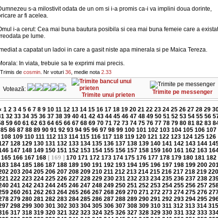
umnezeu s-a milostivit odata de un om si i-a promis ca-i va implini doua dorinte,
ricare ar fi acelea.
mul i-a cerut: Cea mai buna bautura posibila si cea mai buna femeie care a exista
vreodata pe lume.
mediat a capatat un ladoi in care a gasit niste apa minerala si pe Maica Tereza.
orala: In viata, trebuie sa te exprimi mai precis.
Trimis de
cosmin
. Nr voturi
36
, medie nota
2.33
Votează:
Trimite pe messenger
Trimite unui prieten
«
1
2
3
4
5
6
7
8
9
10
11
12
13
14
15
16
17
18
19
20
21
22
23
24
25
26
27
28
29
3
31
32
33
34
35
36
37
38
39
40
41
42
43
44
45
46
47
48
49
50
51
52
53
54
55
56
5
58
59
60
61
62
63
64
65
66
67
68
69
70
71
72
73
74
75
76
77
78
79
80
81
82
83
8
85
86
87
88
89
90
91
92
93
94
95
96
97
98
99
100
101
102
103
104
105
106
107
108
109
110
111
112
113
114
115
116
117
118
119
120
121
122
123
124
125
126
127
128
129
130
131
132
133
134
135
136
137
138
139
140
141
142
143
144
14
146
147
148
149
150
151
152
153
154
155
156
157
158
159
160
161
162
163
16
[ 169 ]
165
166
167
168
170
171
172
173
174
175
176
177
178
179
180
181
182
183
184
185
186
187
188
189
190
191
192
193
194
195
196
197
198
199
200
20
202
203
204
205
206
207
208
209
210
211
212
213
214
215
216
217
218
219
22
221
222
223
224
225
226
227
228
229
230
231
232
233
234
235
236
237
238
23
240
241
242
243
244
245
246
247
248
249
250
251
252
253
254
255
256
257
25
259
260
261
262
263
264
265
266
267
268
269
270
271
272
273
274
275
276
27
278
279
280
281
282
283
284
285
286
287
288
289
290
291
292
293
294
295
29
297
298
299
300
301
302
303
304
305
306
307
308
309
310
311
312
313
314
31
316
317
318
319
320
321
322
323
324
325
326
327
328
329
330
331
332
333
33