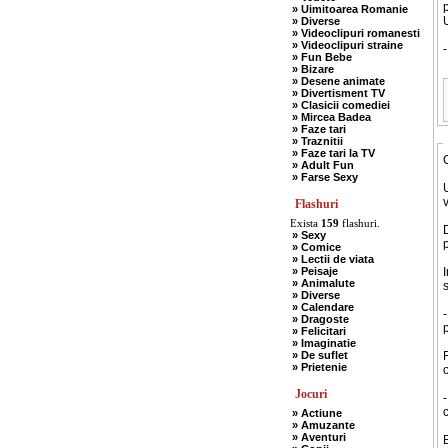
» Uimitoarea Romanie
U
» Diverse
» Videoclipuri romanesti
» Videoclipuri straine
» Fun Bebe
» Bizare
» Desene animate
» Divertisment TV
» Clasicii comediei
» Mircea Badea
» Faze tari
» Traznitii
» Faze tari la TV
» Adult Fun
» Farse Sexy
Flashuri
Exista
159
flashuri.
D
» Sexy
p
» Comice
» Lectii de viata
» Peisaje
I
» Animalute
» Diverse
» Calendare
-
» Dragoste
» Felicitari
» Imaginatie
» De suflet
F
» Prietenie
o
Jocuri
c
» Actiune
» Amuzante
» Aventuri
B