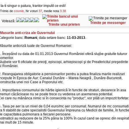
 Ia-ti singur o patura, trantor imputit ce esti!
Trimis de
cosmin
. Nr voturi
37
, medie nota
3.38
Votează:
Trimite pe messenger
Trimite unui prieten
Masurile anti-criza ale Guvernului
Categorie banc:
Romani
, data setare banc:
11-03-2013
.
Măsurile anticriză luate de Guvernul Romaniei:
1. Începând cu data de 01.01.2013 Guvernul României oferă slujbe gratuite tuturor
omerilor.
lujbele vor fi oficiate de preoţi, episcopi, arhiepiscopi şi de Preafericitul preşedinte
al României.
. Reangajarea obligatorie a pensionarilor pentru a putea finaliza marile realizari
începute în Epoca de Aur: Canalul Dunăre – Marea Neagră , Dunăre-Bucuresti,
onstructia unei noi Case a Poporului etc.
. Impozitarea consumului de hârtie igienică în functie de straturi, deoarece în asa
vremuri căcăcioase nu se poate trece cu vederea un asemenea potential.
ei care nu mănânca nimic si în consecinta nu "produc", vor plăti un impozit forfetar.
4. Taxa pe aer la un nivel de 0,04 euro/mc aer consumat. Numarul de mc consumati
a fi stabilit de catre specialistii Guvernului împreuna cu Medicii de familie, în functi
de capacitatea pulmonara a fiecarei persoane.
Astmaticii au reducere de la 25% pâna la 100% în cazul cand se opresc din respirat
mai mult de 15 minute.