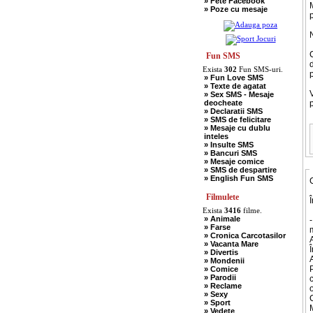
» Fete Facebook
» Scotieni
» Poze cu mesaje
» Seci
p
» Soacre
» Sport
» Soferi
» Tarani
» Tigani
Fun SMS
» Unguri
d
Exista
302
Fun SMS-uri.
» Umor Negru
p
» Fun Love SMS
» Vanatori
» Texte de agatat
» Sex SMS - Mesaje
deocheate
» Declaratii SMS
» SMS de felicitare
» Mesaje cu dublu
inteles
» Insulte SMS
» Bancuri SMS
» Mesaje comice
» SMS de despartire
» English Fun SMS
Filmulete
Î
Exista
3416
filme.
» Animale
-
» Farse
m
» Cronica Carcotasilor
» Vacanta Mare
» Divertis
» Mondenii
» Comice
» Parodii
c
» Reclame
o
» Sexy
C
» Sport
M
» Vedete