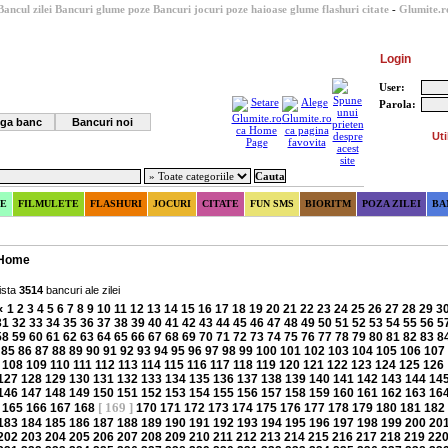
Bancul zilei
Bancuri glume poze
Bancuri
jocuri
poze haioase
glume
flashuri
citate
-
Glumite.r
Login
User:
Parola:
ga banc
Bancuri noi
Uti
E
FILMULETE
FLASHURI
JOCURI
CITATE
FUN SMS
BIORITM
POZA ZILEI
BA
Home
ista
3514
bancuri ale zilei
«
1
2
3
4
5
6
7
8
9
10
11
12
13
14
15
16
17
18
19
20
21
22
23
24
25
26
27
28
29
3
31
32
33
34
35
36
37
38
39
40
41
42
43
44
45
46
47
48
49
50
51
52
53
54
55
56
5
58
59
60
61
62
63
64
65
66
67
68
69
70
71
72
73
74
75
76
77
78
79
80
81
82
83
8
85
86
87
88
89
90
91
92
93
94
95
96
97
98
99
100
101
102
103
104
105
106
107
108
109
110
111
112
113
114
115
116
117
118
119
120
121
122
123
124
125
126
127
128
129
130
131
132
133
134
135
136
137
138
139
140
141
142
143
144
14
146
147
148
149
150
151
152
153
154
155
156
157
158
159
160
161
162
163
16
[ 169 ]
165
166
167
168
170
171
172
173
174
175
176
177
178
179
180
181
182
183
184
185
186
187
188
189
190
191
192
193
194
195
196
197
198
199
200
20
202
203
204
205
206
207
208
209
210
211
212
213
214
215
216
217
218
219
22