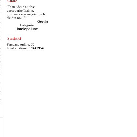
9
Citate
8
"Toate ideile au fost
7
descoperite înainte,
6
problema e sa ne gândim la
5
ele din nou."
Goethe
4
Categorie:
3
Intelepciune
2
1
Statistici
0
9
Persoane online:
30
8
Total vizitatori:
19447954
7
6
5
4
3
2
1
0
9
8
7
6
5