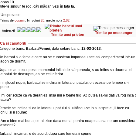
popas 10.
ite-te singur, te rog, câți măgari vezi în fața ta.
- Unsprezece.
Trimis de
cosmin
. Nr voturi
28
, medie nota
2.82
Votează:
Trimite pe messenger
Trimite unui prieten
Ca si casatoriti
Categorie banc:
Barbati/Femei
, data setare banc:
12-03-2013
.
Un barbat si o femeie care nu se cunosteau imparteau acelasi compartiment intr-un
vagon de dormit.
upa ce au trecut peste momentul initial de stânjeneala, s-au intins sa doarma, el
e patul de deasupra, ea pe cel inferior.
n mijlocul noptii, barbatul se inclina in lateralul patului, o trezeste pe femeie si-i
spune:
 Imi cer scuze ca va deranjez, insa imi e foarte frig. Ati putea sa-mi dati va rog inca 
patura?
emeie se inclina si ea in lateralul patului si, uitându-se in sus spre el, ii face cu
chiul si ii spune:
- Am o idee mai buna, ce-ati zice daca numai pentru noaptea asta ne-am considera
asatoriti?
arbatul, incântat, e de acord, dupa care femeia ii spune: