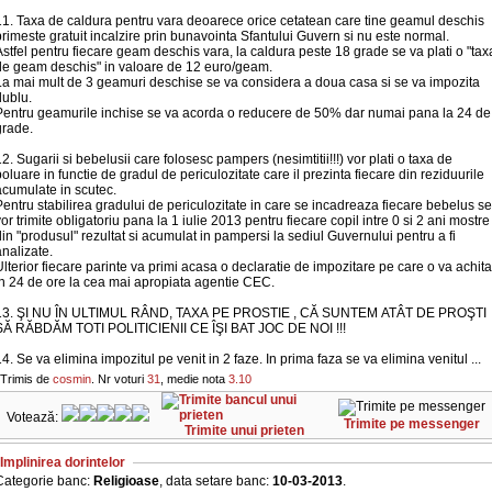
11. Taxa de caldura pentru vara deoarece orice cetatean care tine geamul deschis
rimeste gratuit incalzire prin bunavointa Sfantului Guvern si nu este normal.
stfel pentru fiecare geam deschis vara, la caldura peste 18 grade se va plati o "tax
de geam deschis" in valoare de 12 euro/geam.
La mai mult de 3 geamuri deschise se va considera a doua casa si se va impozita
dublu.
Pentru geamurile inchise se va acorda o reducere de 50% dar numai pana la 24 de
grade.
2. Sugarii si bebelusii care folosesc pampers (nesimtitii!!!) vor plati o taxa de
oluare in functie de gradul de periculozitate care il prezinta fiecare din reziduurile
acumulate in scutec.
entru stabilirea gradului de periculozitate in care se incadreaza fiecare bebelus se
or trimite obligatoriu pana la 1 iulie 2013 pentru fiecare copil intre 0 si 2 ani mostre
in "produsul" rezultat si acumulat in pampersi la sediul Guvernului pentru a fi
nalizate.
lterior fiecare parinte va primi acasa o declaratie de impozitare pe care o va achita
in 24 de ore la cea mai apropiata agentie CEC.
13. ŞI NU ÎN ULTIMUL RÂND, TAXA PE PROSTIE , CĂ SUNTEM ATÂT DE PROŞTI
SĂ RĂBDĂM TOTI POLITICIENII CE ÎŞI BAT JOC DE NOI !!!
4. Se va elimina impozitul pe venit in 2 faze. In prima faza se va elimina venitul ...
Trimis de
cosmin
. Nr voturi
31
, medie nota
3.10
Votează:
Trimite pe messenger
Trimite unui prieten
Implinirea dorintelor
Categorie banc:
Religioase
, data setare banc:
10-03-2013
.