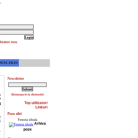
o
lizator nou
NCUL ZILEI
Newsletter
Aboneaza-te la distractie!
0
7
Top utilizatori
4
Linkuri
Poza zilei
5
Femeia ideala
4
Arhiva
poze
1
0