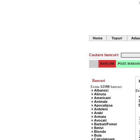
Home
Topuri
Adau
Cautare bancuri:
BANCURI
POZE HAIOAS
Bancuri
Exista
12590
bancuri.
» Albanezi
Ex
» Alinuta
» Americani
» Animale
» Apocalipsa
» Ardeleni
» Arabi
» Armata
» Avocati
» Barbati/Femei
» Betivi
» Blonde
» Bula
» Calculatoare