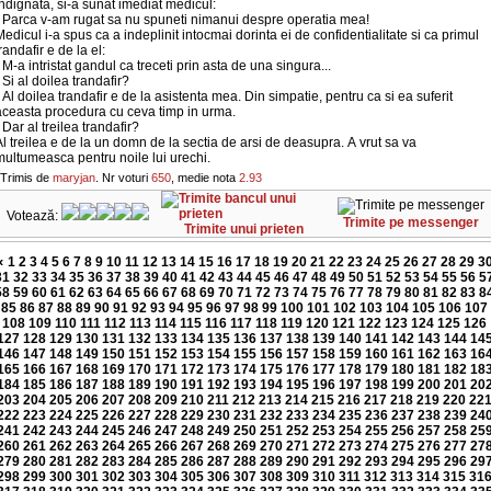
ndignata, si-a sunat imediat medicul:
- Parca v-am rugat sa nu spuneti nimanui despre operatia mea!
edicul i-a spus ca a indeplinit intocmai dorinta ei de confidentialitate si ca primul
randafir e de la el:
 M-a intristat gandul ca treceti prin asta de una singura...
 Si al doilea trandafir?
 Al doilea trandafir e de la asistenta mea. Din simpatie, pentru ca si ea suferit
aceasta procedura cu ceva timp in urma.
 Dar al treilea trandafir?
l treilea e de la un domn de la sectia de arsi de deasupra. A vrut sa va
ultumeasca pentru noile lui urechi.
Trimis de
maryjan
. Nr voturi
650
, medie nota
2.93
Votează:
Trimite pe messenger
Trimite unui prieten
«
1
2
3
4
5
6
7
8
9
10
11
12
13
14
15
16
17
18
19
20
21
22
23
24
25
26
27
28
29
3
31
32
33
34
35
36
37
38
39
40
41
42
43
44
45
46
47
48
49
50
51
52
53
54
55
56
5
58
59
60
61
62
63
64
65
66
67
68
69
70
71
72
73
74
75
76
77
78
79
80
81
82
83
8
85
86
87
88
89
90
91
92
93
94
95
96
97
98
99
100
101
102
103
104
105
106
107
108
109
110
111
112
113
114
115
116
117
118
119
120
121
122
123
124
125
126
127
128
129
130
131
132
133
134
135
136
137
138
139
140
141
142
143
144
14
146
147
148
149
150
151
152
153
154
155
156
157
158
159
160
161
162
163
16
165
166
167
168
169
170
171
172
173
174
175
176
177
178
179
180
181
182
18
184
185
186
187
188
189
190
191
192
193
194
195
196
197
198
199
200
201
20
203
204
205
206
207
208
209
210
211
212
213
214
215
216
217
218
219
220
22
222
223
224
225
226
227
228
229
230
231
232
233
234
235
236
237
238
239
24
241
242
243
244
245
246
247
248
249
250
251
252
253
254
255
256
257
258
25
260
261
262
263
264
265
266
267
268
269
270
271
272
273
274
275
276
277
27
279
280
281
282
283
284
285
286
287
288
289
290
291
292
293
294
295
296
29
298
299
300
301
302
303
304
305
306
307
308
309
310
311
312
313
314
315
31