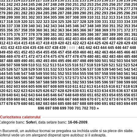
222
223
224
225
226
227
228
229
230
231
232
233
234
235
236
237
238
239
24
241
242
243
244
245
246
247
248
249
250
251
252
253
254
255
256
257
258
25
260
261
262
263
264
265
266
267
268
269
270
271
272
273
274
275
276
277
27
279
280
281
282
283
284
285
286
287
288
289
290
291
292
293
294
295
296
29
298
299
300
301
302
303
304
305
306
307
308
309
310
311
312
313
314
315
31
317
318
319
320
321
322
323
324
325
326
327
328
329
330
331
332
333
334
33
336
337
338
339
340
341
342
343
344
345
346
347
348
349
350
351
352
353
35
355
356
357
358
359
360
361
362
363
364
365
366
367
368
369
370
371
372
37
374
375
376
377
378
379
380
381
382
383
384
385
386
387
388
389
390
391
39
393
394
395
396
397
398
399
400
401
402
403
404
405
406
407
408
409
410
41
412
413
414
415
416
417
418
419
420
421
422
423
424
425
426
427
428
429
43
[ 440 ]
431
432
433
434
435
436
437
438
439
441
442
443
444
445
446
447
448
449
450
451
452
453
454
455
456
457
458
459
460
461
462
463
464
465
466
46
468
469
470
471
472
473
474
475
476
477
478
479
480
481
482
483
484
485
48
487
488
489
490
491
492
493
494
495
496
497
498
499
500
501
502
503
504
50
506
507
508
509
510
511
512
513
514
515
516
517
518
519
520
521
522
523
52
525
526
527
528
529
530
531
532
533
534
535
536
537
538
539
540
541
542
54
544
545
546
547
548
549
550
551
552
553
554
555
556
557
558
559
560
561
56
563
564
565
566
567
568
569
570
571
572
573
574
575
576
577
578
579
580
58
582
583
584
585
586
587
588
589
590
591
592
593
594
595
596
597
598
599
60
601
602
603
604
605
606
607
608
609
610
611
612
613
614
615
616
617
618
61
620
621
622
623
624
625
626
627
628
629
630
631
632
633
634
635
636
637
63
639
640
641
642
643
644
645
646
647
648
649
650
651
652
653
654
655
656
65
658
659
660
661
662
663
664
665
666
667
668
669
670
671
672
673
674
675
67
677
678
679
680
681
682
683
684
685
686
687
688
689
690
691
692
693
694
69
»
696
697
698
699
700
701
702
703
Curiozitatea calatorului
Categorie banc:
Soferi
, data setare banc:
16-06-2009
.
n Bucuresti, un autobuz tocmai se pregatea sa inchida usile si sa plece din statie.
Soferul vede un om alergand disperat spre autobuz si il asteapta.