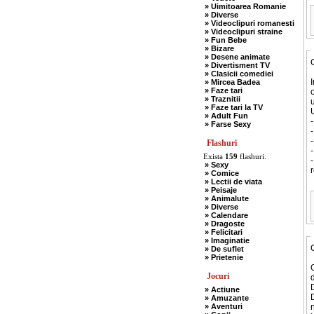
» Uimitoarea Romanie
» Diverse
» Videoclipuri romanesti
» Videoclipuri straine
» Fun Bebe
» Bizare
» Desene animate
» Divertisment TV
» Clasicii comediei
I
» Mircea Badea
» Faze tari
o
» Traznitii
u
» Faze tari la TV
U
» Adult Fun
-
» Farse Sexy
-
-
Flashuri
-
Exista
159
flashuri.
-
» Sexy
r
» Comice
» Lectii de viata
» Peisaje
» Animalute
» Diverse
» Calendare
» Dragoste
» Felicitari
» Imaginatie
» De suflet
» Prietenie
O
Jocuri
d
D
» Actiune
D
» Amuzante
» Aventuri