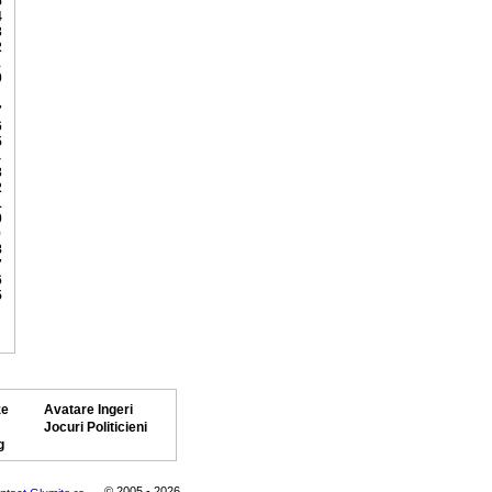
5
4
3
2
1
0
7
6
5
4
3
2
1
0
9
8
7
6
5
ze
Avatare Ingeri
Jocuri Politicieni
g
© 2005 - 2026