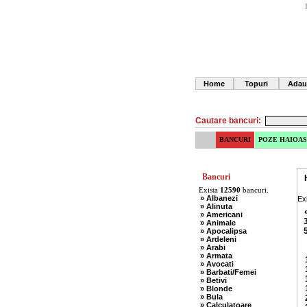
Home
Topuri
Adau
Cautare bancuri:
BANCURI
POZE HAIOAS
Bancuri
Exista
12590
bancuri.
» Albanezi
Ex
» Alinuta
» Americani
» Animale
» Apocalipsa
» Ardeleni
» Arabi
» Armata
» Avocati
» Barbati/Femei
» Betivi
» Blonde
» Bula
» Calculatoare