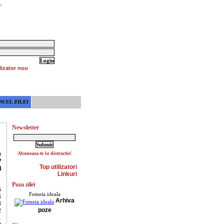
o
lizator nou
NCUL ZILEI
Newsletter
Aboneaza-te la distractie!
0
7
Top utilizatori
4
Linkuri
Poza zilei
5
Femeia ideala
4
Arhiva
3
poze
2
1