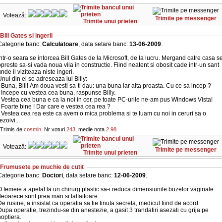
Votează:
Trimite pe messenger
Trimite unui prieten
Bill Gates si ingerii
Categorie banc:
Calculatoare
, data setare banc:
13-06-2009
.
ntr-o seara se intorcea Bill Gates de la Microsoft, de la lucru. Mergand catre casa s
preste sa-si vada noua vila in constructie. Fiind neatent si obosit cade intr-un sant
nde il viziteaza niste ingeri.
nul din ei se adreseaza lui Billy:
 Buna, Bill! Am doua vesti sa-ti dau: una buna iar alta proasta. Cu ce sa incep ?
 Incepe cu vestea cea buna, raspunse Billy.
 Vestea cea buna e ca la noi in cer, pe toate PC-urile ne-am pus Windows Vista!
 Foarte bine ! Dar care e vestea cea rea ?
 Vestea cea rea este ca avem o mica problema si te luam cu noi in ceruri sa o
ezolvi...
Trimis de
cosmin
. Nr voturi
243
, medie nota
2.98
Votează:
Trimite pe messenger
Trimite unui prieten
Frumusete pe muchie de cutit
Categorie banc:
Doctori
, data setare banc:
12-06-2009
.
 femeie a apelat la un chirurg plastic sa-i reduca dimensiunile buzelor vaginale
eoarece sunt prea mari si falfaitoare.
e rusine, a insistat ca operatia sa fie tinuta secreta, medicul fiind de acord.
upa operatie, trezindu-se din anestezie, a gasit 3 trandafiri asezati cu grija pe
noptiera.