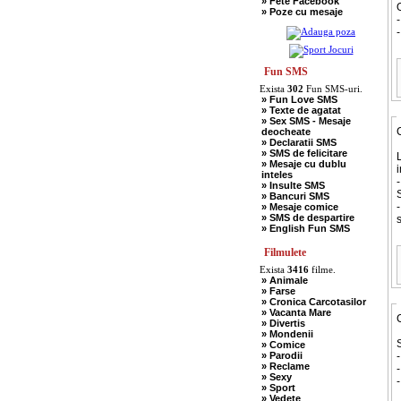
» Fete Facebook
» Scotieni
O
» Poze cu mesaje
» Seci
» Soacre
-
» Sport
» Soferi
» Tarani
» Tigani
Fun SMS
» Unguri
Exista
302
Fun SMS-uri.
» Umor Negru
» Fun Love SMS
» Vanatori
» Texte de agatat
» Sex SMS - Mesaje
deocheate
» Declaratii SMS
» SMS de felicitare
L
» Mesaje cu dublu
i
inteles
-
» Insulte SMS
S
» Bancuri SMS
-
» Mesaje comice
» SMS de despartire
s
» English Fun SMS
Filmulete
Exista
3416
filme.
» Animale
» Farse
» Cronica Carcotasilor
» Vacanta Mare
» Divertis
» Mondenii
S
» Comice
» Parodii
» Reclame
» Sexy
-
» Sport
» Vedete