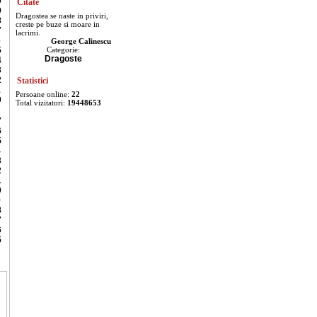
0
Citate
9
Dragostea se naste in priviri,
8
creste pe buze si moare in
7
lacrimi.
6
George Calinescu
5
Categorie:
Dragoste
4
3
2
Statistici
1
Persoane online:
22
0
Total vizitatori:
19448653
7
6
5
4
3
2
1
0
9
8
7
6
5