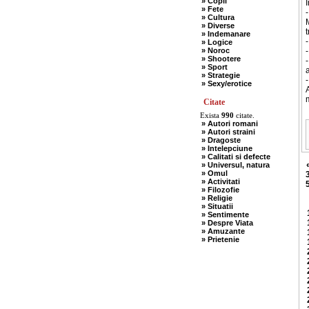
» Copii
I
» Fete
» Cultura
M
» Diverse
t
» Indemanare
-
» Logice
» Noroc
-
» Shootere
-
» Sport
» Strategie
-
» Sexy/erotice
A
m
Citate
Exista
990
citate.
» Autori romani
» Autori straini
» Dragoste
» Intelepciune
» Calitati si defecte
» Universul, natura
» Omul
» Activitati
» Filozofie
» Religie
» Situatii
» Sentimente
» Despre Viata
» Amuzante
» Prietenie