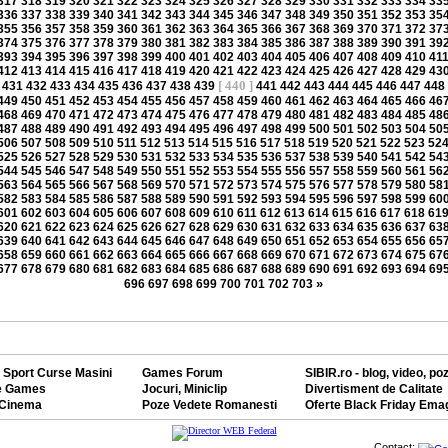
317
318
319
320
321
322
323
324
325
326
327
328
329
330
331
332
333
334
33
336
337
338
339
340
341
342
343
344
345
346
347
348
349
350
351
352
353
35
355
356
357
358
359
360
361
362
363
364
365
366
367
368
369
370
371
372
37
374
375
376
377
378
379
380
381
382
383
384
385
386
387
388
389
390
391
39
393
394
395
396
397
398
399
400
401
402
403
404
405
406
407
408
409
410
41
412
413
414
415
416
417
418
419
420
421
422
423
424
425
426
427
428
429
43
[ 440 ]
431
432
433
434
435
436
437
438
439
441
442
443
444
445
446
447
448
449
450
451
452
453
454
455
456
457
458
459
460
461
462
463
464
465
466
46
468
469
470
471
472
473
474
475
476
477
478
479
480
481
482
483
484
485
48
487
488
489
490
491
492
493
494
495
496
497
498
499
500
501
502
503
504
50
506
507
508
509
510
511
512
513
514
515
516
517
518
519
520
521
522
523
52
525
526
527
528
529
530
531
532
533
534
535
536
537
538
539
540
541
542
54
544
545
546
547
548
549
550
551
552
553
554
555
556
557
558
559
560
561
56
563
564
565
566
567
568
569
570
571
572
573
574
575
576
577
578
579
580
58
582
583
584
585
586
587
588
589
590
591
592
593
594
595
596
597
598
599
60
601
602
603
604
605
606
607
608
609
610
611
612
613
614
615
616
617
618
61
620
621
622
623
624
625
626
627
628
629
630
631
632
633
634
635
636
637
63
639
640
641
642
643
644
645
646
647
648
649
650
651
652
653
654
655
656
65
658
659
660
661
662
663
664
665
666
667
668
669
670
671
672
673
674
675
67
677
678
679
680
681
682
683
684
685
686
687
688
689
690
691
692
693
694
69
»
696
697
698
699
700
701
702
703
 Sport Curse Masini
Games Forum
SIBIR.ro - blog, video, po
e Games
Jocuri, Miniclip
Divertisment de Calitate
 Cinema
Poze Vedete Romanesti
Oferte Black Friday Ema
Contact: