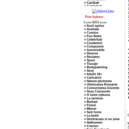
» Canibali
» Celebritati
» Chelneri
» Chuck Norris
» Ciobani
Poze haioase
» Comuniste
Exista
8355
poze.
» Copii
» Iluzii optice
» Craciun
» Animale
» Cugetari
» Comice
» Culmi
» Fun Bebe
» Deocheate
» Celebritati
» Diverse
» Ciudatenii
» Doctori
» Computere
» Elevi-Studenti
» Automobile
» Englezi
» Diverse
» Evrei
» Reclame
» Francezi
» Sport
» Ingineri
» Trucaje
» Ion si Maria
» Bodypainting
» Istorice
» Sexy
» Misogine
» Adulti 18+
» Moldoveni
» Caricaturi
» Mosnegi
» Natura glumeata
» Nebuni
» Uimitoarea Romanie
» Negri
» Comunitatea Glumite
» Olteni
» Sexy Craciunite
» Pescari
» O lume nebuna
» Perle
» La serviciu
» Politice
» Barbati
» Politisti
» Femei
» Popi
» Mirese
» Radio Erevan
» Sub fusta
» Religioase
» La betie
» Romani
» Dezbracata si nu prea
» Sadice
» Halloween
I
» Secretare
» Craciun
» Sefi