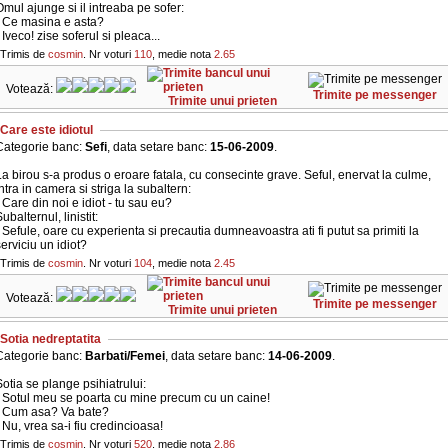
mul ajunge si il intreaba pe sofer:
- Ce masina e asta?
 Iveco! zise soferul si pleaca...
Trimis de
cosmin
. Nr voturi
110
, medie nota
2.65
Votează:
Trimite pe messenger
Trimite unui prieten
Care este idiotul
Categorie banc:
Sefi
, data setare banc:
15-06-2009
.
a birou s-a produs o eroare fatala, cu consecinte grave. Seful, enervat la culme,
ntra in camera si striga la subaltern:
 Care din noi e idiot - tu sau eu?
ubalternul, linistit:
 Sefule, oare cu experienta si precautia dumneavoastra ati fi putut sa primiti la
erviciu un idiot?
Trimis de
cosmin
. Nr voturi
104
, medie nota
2.45
Votează:
Trimite pe messenger
Trimite unui prieten
Sotia nedreptatita
Categorie banc:
Barbati/Femei
, data setare banc:
14-06-2009
.
otia se plange psihiatrului:
- Sotul meu se poarta cu mine precum cu un caine!
- Cum asa? Va bate?
 Nu, vrea sa-i fiu credincioasa!
Trimis de
cosmin
. Nr voturi
520
, medie nota
2.86