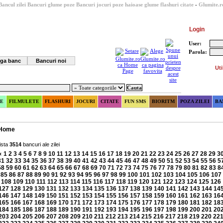
Bancul zilei
Bancuri glume poze
Bancuri
jocuri
poze haioase
glume
flashuri
citate
-
Glumite.r
Login
User:
Parola:
ga banc
Bancuri noi
Uti
E
FILMULETE
FLASHURI
JOCURI
CITATE
FUN SMS
BIORITM
POZA ZILEI
BA
Home
ista
3514
bancuri ale zilei
«
1
2
3
4
5
6
7
8
9
10
11
12
13
14
15
16
17
18
19
20
21
22
23
24
25
26
27
28
29
3
31
32
33
34
35
36
37
38
39
40
41
42
43
44
45
46
47
48
49
50
51
52
53
54
55
56
5
58
59
60
61
62
63
64
65
66
67
68
69
70
71
72
73
74
75
76
77
78
79
80
81
82
83
8
85
86
87
88
89
90
91
92
93
94
95
96
97
98
99
100
101
102
103
104
105
106
107
108
109
110
111
112
113
114
115
116
117
118
119
120
121
122
123
124
125
126
127
128
129
130
131
132
133
134
135
136
137
138
139
140
141
142
143
144
14
146
147
148
149
150
151
152
153
154
155
156
157
158
159
160
161
162
163
16
165
166
167
168
169
170
171
172
173
174
175
176
177
178
179
180
181
182
18
184
185
186
187
188
189
190
191
192
193
194
195
196
197
198
199
200
201
20
203
204
205
206
207
208
209
210
211
212
213
214
215
216
217
218
219
220
22