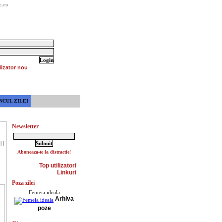
e.ro
lizator nou
NCUL ZILEI
Newsletter
|
|
Aboneaza-te la distractie!
Top utilizatori
Linkuri
Poza zilei
Femeia ideala
Arhiva
poze