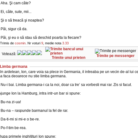
- Aha. Şi cam câte?
 Ei, câte, sute, mii...
 Şi o să treacă şi noaptea?
 Păi, sigur că da.
 Păi, şi eu o să stau să deschid poarta la fiecare?
Trimis de
cosmin
. Nr voturi
9
, medie nota
3.33
Votează:
Trimite pe messenger
Trimite unui prieten
Limba germana
n ardelean, Ion, care voia sa plece in Germania, il intreaba pe un vecin de-al lui c
sa faca deoarece nu stie limba germana.
 Nu-i bai. Limba germana-i ca la noi, doar ca tre’ sa vorbesti mai rar. Zis si facut.
junge Ion la Hamburg, intra intr-un bar si spune:
 Bu-na zi-ua!
 Bu-na – raspunde barmanul la fel de rar.
 Da-ti-mi si mi-e o be-re.
 Po-f-tim be-rea.
upa primele inghitituri Ion spune: