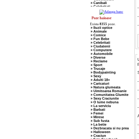
» Canibali
» Celebritati
-
» Chelneri
» Chuck Norris
-
» Ciobani
Poze haioase
» Comuniste
Exista
8355
poze.
-
» Copii
» Iluzii optice
» Craciun
» Animale
» Cugetari
» Comice
» Culmi
» Fun Bebe
» Deocheate
» Celebritati
» Diverse
» Ciudatenii
» Doctori
» Computere
» Elevi-Studenti
» Automobile
» Englezi
» Diverse
» Evrei
U
» Reclame
» Francezi
» Sport
» Ingineri
» Trucaje
» Ion si Maria
» Bodypainting
S
» Istorice
» Sexy
» Misogine
» Adulti 18+
» Moldoveni
-
» Caricaturi
» Mosnegi
» Natura glumeata
» Nebuni
» Uimitoarea Romanie
» Negri
» Comunitatea Glumite
» Olteni
» Sexy Craciunite
-
» Pescari
» O lume nebuna
» Perle
» La serviciu
» Politice
-
» Barbati
» Politisti
» Femei
» Popi
A
» Mirese
» Radio Erevan
» Sub fusta
» Religioase
» La betie
-
» Romani
» Dezbracata si nu prea
» Sadice
» Halloween
» Secretare
-
» Craciun
» Sefi