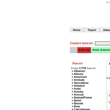
Ban
Home
Topuri
Adau
Cautare bancuri:
BANCURI
POZE HAIOAS
Bancuri
Exista
12590
bancuri.
» Albanezi
» Alinuta
» Americani
Ca
» Animale
» Apocalipsa
» Ardeleni
» Arabi
» Armata
» Avocati
G
» Barbati/Femei
» Betivi
V
» Blonde
» Bula
-
» Calculatoare