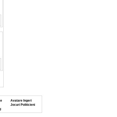
ze
Avatare Ingeri
Jocuri Politicieni
g