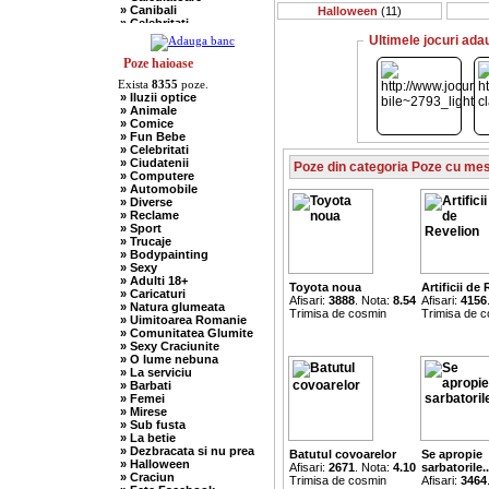
» Canibali
Halloween
(11)
» Celebritati
» Chelneri
Ultimele jocuri ada
» Chuck Norris
» Ciobani
Poze haioase
» Comuniste
Exista
8355
poze.
» Copii
» Iluzii optice
» Craciun
» Animale
» Cugetari
» Comice
» Culmi
» Fun Bebe
» Deocheate
» Celebritati
» Diverse
» Ciudatenii
Poze din categoria Poze cu me
» Doctori
» Computere
» Elevi-Studenti
» Automobile
» Englezi
» Diverse
» Evrei
» Reclame
» Francezi
» Sport
» Ingineri
» Trucaje
» Ion si Maria
» Bodypainting
» Istorice
» Sexy
» Misogine
» Adulti 18+
» Moldoveni
Toyota noua
Artificii de
» Caricaturi
» Mosnegi
Afisari:
3888
. Nota:
8.54
Afisari:
4156
» Natura glumeata
» Nebuni
Trimisa de cosmin
Trimisa de 
» Uimitoarea Romanie
» Negri
» Comunitatea Glumite
» Olteni
» Sexy Craciunite
» Pescari
» O lume nebuna
» Perle
» La serviciu
» Politice
» Barbati
» Politisti
» Femei
» Popi
» Mirese
» Radio Erevan
» Sub fusta
» Religioase
» La betie
» Romani
» Dezbracata si nu prea
Batutul covoarelor
Se apropie
» Sadice
» Halloween
Afisari:
2671
. Nota:
4.10
sarbatorile..
» Secretare
» Craciun
Trimisa de cosmin
Afisari:
3464
» Sefi