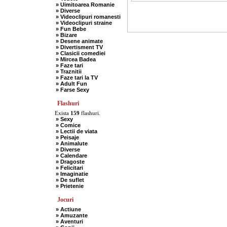
» Uimitoarea Romanie
» Diverse
» Videoclipuri romanesti
» Videoclipuri straine
» Fun Bebe
» Bizare
» Desene animate
» Divertisment TV
» Clasicii comediei
» Mircea Badea
» Faze tari
» Traznitii
» Faze tari la TV
» Adult Fun
» Farse Sexy
Flashuri
Exista
159
flashuri.
» Sexy
» Comice
» Lectii de viata
» Peisaje
» Animalute
» Diverse
» Calendare
» Dragoste
» Felicitari
» Imaginatie
» De suflet
» Prietenie
Jocuri
» Actiune
» Amuzante
» Aventuri