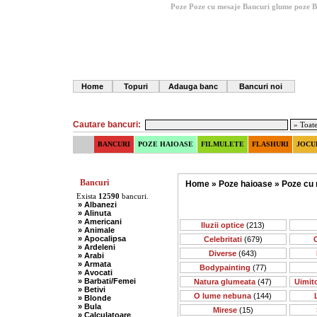
Poze Poze cu mesaje
Bancuri glume poze
B
Home
Topuri
Adauga banc
Bancuri noi
Cautare bancuri:
BANCURI
POZE HAIOASE
FILMULETE
FLASHURI
JOCU
Bancuri
Home
»
Poze haioase
»
Poze cu
Exista
12590
bancuri.
» Albanezi
» Alinuta
» Americani
Iluzii optice
(213)
» Animale
» Apocalipsa
Celebritati
(679)
C
» Ardeleni
Diverse
(643)
» Arabi
» Armata
Bodypainting
(77)
» Avocati
» Barbati/Femei
Natura glumeata
(47)
Uimit
» Betivi
O lume nebuna
(144)
» Blonde
» Bula
Mirese
(15)
» Calculatoare