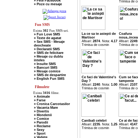
» Fete Facebook
Trimisa de 
» Scotieni
» Poze cu mesaje
» Seci
» Soacre
» Sport
» Soferi
» Tarani
» Tigani
Fun SMS
» Unguri
Exista
302
Fun SMS-uri.
» Umor Negru
La ce sa te astepti de
Coafura
» Fun Love SMS
» Vanatori
Martisor
noua..incea
» Texte de agatat
Afisari:
2874
. Nota:
4.17
Afisari:
2249
» Sex SMS - Mesaje
Trimisa de cosmin
Trimisa de 
deocheate
» Declaratii SMS
» SMS de felicitare
» Mesaje cu dublu
inteles
» Insulte SMS
» Bancuri SMS
» Mesaje comice
» SMS de despartire
Ce faci de Valentine's
Cum se fac
» English Fun SMS
Day ?
tampenie
Afisari:
2240
. Nota:
1.00
Afisari:
2107
Filmulete
Trimisa de cosmin
Trimisa de 
Exista
3416
filme.
» Animale
» Farse
» Cronica Carcotasilor
» Vacanta Mare
» Divertis
» Mondenii
» Comice
Canibali celebri
Ce ai de facu
» Parodii
Afisari:
2235
. Nota:
1.25
Afisari:
4147
» Reclame
Trimisa de cosmin
Trimisa de 
» Sexy
» Sport
» Vedete