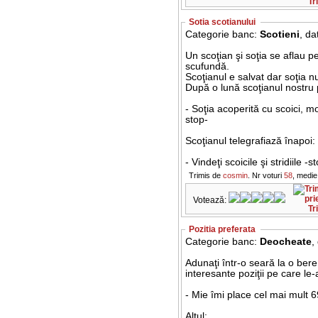
Tr
Sotia scotianului
Categorie banc:
Scotieni
, da
Un scoţian şi soţia se aflau p
scufundă.
Scoţianul e salvat dar soţia n
După o lună scoţianul nostru p
- Soţia acoperită cu scoici, mo
stop-
Scoţianul telegrafiază înapoi:
- Vindeţi scoicile şi stridiile
Trimis de
cosmin
. Nr voturi
58
, medie
Votează:
Tr
Pozitia preferata
Categorie banc:
Deocheate
,
Adunaţi într-o seară la o bere
interesante poziţii pe care le-
- Mie îmi place cel mai mult 6
Altul: