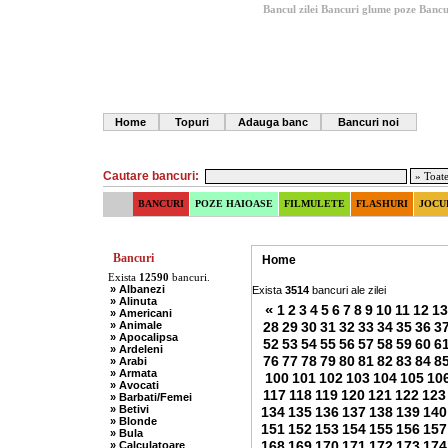
Bancul zilei
Bancuri glume poze
Bancu
Home
Topuri
Adauga banc
Bancuri noi
Cautare bancuri:
BANCURI
POZE HAIOASE
FILMULETE
FLASHURI
JOCU
Bancuri
Home
Exista
12590
bancuri.
» Albanezi
Exista
3514
bancuri ale zilei
» Alinuta
«
1
2
3
4
5
6
7
8
9
10
11
12
13
» Americani
» Animale
28
29
30
31
32
33
34
35
36
3
» Apocalipsa
52
53
54
55
56
57
58
59
60
6
» Ardeleni
76
77
78
79
80
81
82
83
84
8
» Arabi
» Armata
100
101
102
103
104
105
10
» Avocati
117
118
119
120
121
122
123
» Barbati/Femei
» Betivi
134
135
136
137
138
139
140
» Blonde
151
152
153
154
155
156
157
» Bula
168
169
170
171
172
173
174
» Calculatoare