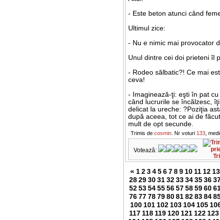
- Este beton atunci când feme
Ultimul zice:
- Nu e nimic mai provocator d
Unul dintre cei doi prieteni îl 
- Rodeo sălbatic?! Ce mai est
ceva!
- Imaginează-ţi: eşti în pat cu
când lucrurile se încălzesc, îţi 
delicat la ureche: ?Poziţia a
după aceea, tot ce ai de făcu
mult de opt secunde.
Trimis de
cosmin
. Nr voturi
133
, med
Votează:
Tr
«
1
2
3
4
5
6
7
8
9
10
11
12
13
28
29
30
31
32
33
34
35
36
3
52
53
54
55
56
57
58
59
60
6
76
77
78
79
80
81
82
83
84
8
100
101
102
103
104
105
10
117
118
119
120
121
122
123