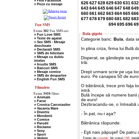
» Fete Facebook
» Scotieni
626
627
628
629
630
631
632
» Poze cu mesaje
» Seci
643
644
645
646
647
648
649
» Soacre
» Sport
660
661
662
663
664
665
666
» Soferi
677
678
679
680
681
682
683
» Tarani
694
695
696
69
» Tigani
Fun SMS
» Unguri
Exista
302
Fun SMS-uri.
» Umor Negru
Bula gigolo
» Fun Love SMS
» Vanatori
» Texte de agatat
Categorie banc:
Bula
, data 
» Sex SMS - Mesaje
deocheate
In plina criza, firma lui Bulă d
» Declaratii SMS
» SMS de felicitare
» Mesaje cu dublu
Disperat, se gândeşte sa pres
inteles
trăi.
» Insulte SMS
» Bancuri SMS
Drept urmare scrie pe uşa locu
» Mesaje comice
» SMS de despartire
euro. Pe canapea 50 de euro
» English Fun SMS
O bătrânică, trece prin faţa lo
Filmulete
intră.
Exista
3416
filme.
Bulă începe să numere banii p
» Animale
de euro!
» Farse
Dezbracandu-se, o întreabă u
» Cronica Carcotasilor
» Vacanta Mare
» Divertis
- În pat, nu-i aşa?
» Mondenii
» Comice
Bătrânica răspunde:
» Parodii
» Reclame
» Sexy
- Eşti naiv păpuşel! De patru 
» Sport
» Vedete
Trimis de
cosmin
. Nr voturi
195
, med