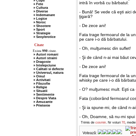
» Copii
intră în vorbă cu bărbatul:
» Fete
» Cultura
» Diverse
- Bună! Se vede că eşti aici d
» Indemanare
ţigară?
» Logice
» Noroc
- De zece ani!
» Shootere
» Sport
» Strategie
Fata trage fermoarul de la un
» Sexy/erotice
pe care i-o dă bărbatului.
Citate
- Oh, mulţumesc din suflet!
Exista
990
citate.
» Autori romani
- Şi de când n-ai mai băut ce
» Autori straini
» Dragoste
» Intelepciune
- De zece ani!
» Calitati si defecte
» Universul, natura
Fata trage fermoarul de la un
» Omul
» Activitati
whisky pe care i-o dă bărbatul
» Filozofie
» Religie
- O? mulţumesc mult. Eşti ca
» Situatii
» Sentimente
» Despre Viata
Fata (coborând fermoarul cos
» Amuzante
» Prietenie
- Şi ia spune-mi, de când n-ai
- Oh, Doamne, să nu-mi spui c
Trimis de
cosmin
. Nr voturi
70
, medie
Votează: