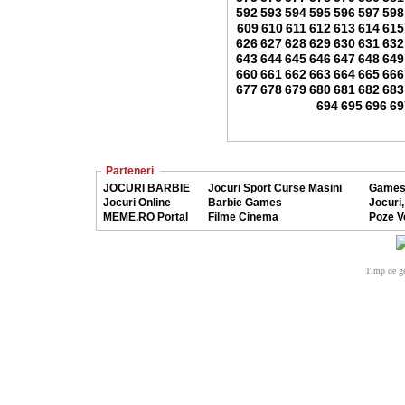
592
593
594
595
596
597
598
609
610
611
612
613
614
615
626
627
628
629
630
631
632
643
644
645
646
647
648
649
660
661
662
663
664
665
666
677
678
679
680
681
682
683
694
695
696
69
Parteneri
JOCURI BARBIE
Jocuri Sport Curse Masini
Games
Jocuri Online
Barbie Games
Jocuri,
MEME.RO Portal
Filme Cinema
Poze V
Timp de ge