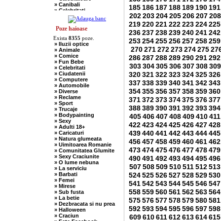
» Canibali
185
186
187
188
189
190
191
» Celebritati
202
203
204
205
206
207
208
» Chelneri
» Chuck Norris
219
220
221
222
223
224
225
» Ciobani
Poze haioase
236
237
238
239
240
241
242
» Comuniste
Exista
8355
poze.
» Copii
253
254
255
256
257
258
259
» Iluzii optice
» Craciun
270
271
272
273
274
275
27
» Animale
» Cugetari
» Comice
286
287
288
289
290
291
292
» Culmi
» Fun Bebe
» Deocheate
303
304
305
306
307
308
309
» Celebritati
» Diverse
» Ciudatenii
320
321
322
323
324
325
326
» Doctori
» Computere
» Elevi-Studenti
337
338
339
340
341
342
343
» Automobile
» Englezi
354
355
356
357
358
359
360
» Diverse
» Evrei
» Reclame
371
372
373
374
375
376
377
» Francezi
» Sport
» Ingineri
388
389
390
391
392
393
394
» Trucaje
» Ion si Maria
» Bodypainting
405
406
407
408
409
410
411
» Istorice
» Sexy
» Misogine
422
423
424
425
426
427
428
» Adulti 18+
» Moldoveni
439
440
441
442
443
444
445
» Caricaturi
» Mosnegi
» Natura glumeata
» Nebuni
456
457
458
459
460
461
462
» Uimitoarea Romanie
» Negri
473
474
475
476
477
478
479
» Comunitatea Glumite
» Olteni
» Sexy Craciunite
490
491
492
493
494
495
496
» Pescari
» O lume nebuna
» Perle
507
508
509
510
511
512
513
» La serviciu
» Politice
» Barbati
524
525
526
527
528
529
530
» Politisti
» Femei
» Popi
541
542
543
544
545
546
547
» Mirese
» Radio Erevan
558
559
560
561
562
563
564
» Sub fusta
» Religioase
» La betie
575
576
577
578
579
580
581
» Romani
» Dezbracata si nu prea
» Sadice
592
593
594
595
596
597
598
» Halloween
» Secretare
» Craciun
609
610
611
612
613
614
615
» Sefi