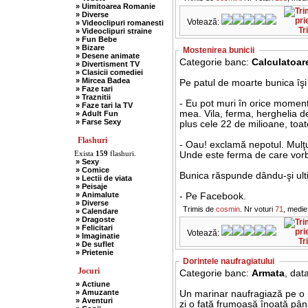
» Uimitoarea Romanie
» Diverse
Votează:
» Videoclipuri romanesti
Tr
» Videoclipuri straine
» Fun Bebe
» Bizare
Mostenirea bunicii
» Desene animate
Categorie banc:
Calculatoar
» Divertisment TV
» Clasicii comediei
» Mircea Badea
Pe patul de moarte bunica îşi
» Faze tari
» Traznitii
- Eu pot muri în orice momen
» Faze tari la TV
mea. Vila, ferma, herghelia de
» Adult Fun
» Farse Sexy
plus cele 22 de milioane, toate
Flashuri
- Oau! exclamă nepotul. Mulţ
Exista
159
flashuri.
Unde este ferma de care vorb
» Sexy
» Comice
Bunica răspunde dându-şi ult
» Lectii de viata
» Peisaje
» Animalute
- Pe Facebook.
» Diverse
Trimis de
cosmin
. Nr voturi
71
, medie
» Calendare
» Dragoste
» Felicitari
Votează:
» Imaginatie
Tr
» De suflet
» Prietenie
Dorintele naufragiatului
Jocuri
Categorie banc:
Armata
, dat
» Actiune
» Amuzante
Un marinar naufragiază pe o i
» Aventuri
zi o fată frumoasă înoată pân