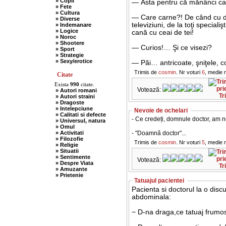
» Copii
— Asta pentru că mănânci ca
» Fete
» Cultura
— Care carne?! De când cu die
» Diverse
televiziuni, de la toţi special
» Indemanare
» Logice
cană cu ceai de tei!
» Noroc
» Shootere
— Curios!… Şi ce visezi?
» Sport
» Strategie
» Sexy/erotice
— Păi… antricoate, şniţele, c
Trimis de
cosmin
. Nr voturi
6
, medie 
Citate
Exista
990
citate.
Votează:
» Autori romani
Tr
» Autori straini
» Dragoste
» Intelepciune
Nevoie de ochelari
» Calitati si defecte
- Ce credeți, domnule doctor, am 
» Universul, natura
» Omul
» Activitati
- "Doamnă doctor"...
» Filozofie
Trimis de
cosmin
. Nr voturi
5
, medie 
» Religie
» Situatii
» Sentimente
Votează:
» Despre Viata
Tr
» Amuzante
» Prietenie
Tatuajul pacientei
Pacienta si doctorul la o discu
abdominala:
− D-na draga,ce tatuaj frumos 