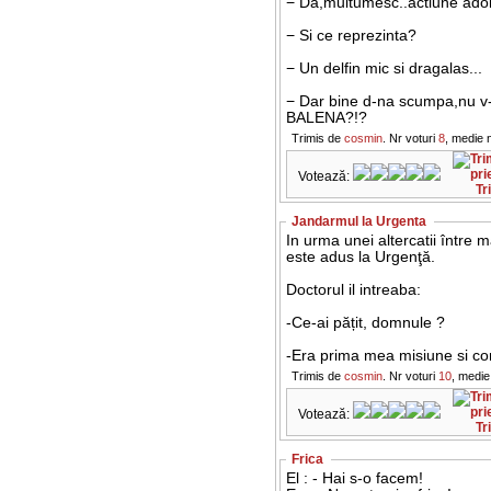
− Da,multumesc..actiune adol
− Si ce reprezinta?
− Un delfin mic si dragalas...
− Dar bine d-na scumpa,nu v-a
BALENA?!?
Trimis de
cosmin
. Nr voturi
8
, medie 
Votează:
Tr
Jandarmul la Urgenta
In urma unei altercatii între m
este adus la Urgenţă.
Doctorul il intreaba:
-Ce-ai pățit, domnule ?
-Era prima mea misiune si conf
Trimis de
cosmin
. Nr voturi
10
, medie
Votează:
Tr
Frica
El : - Hai s-o facem!