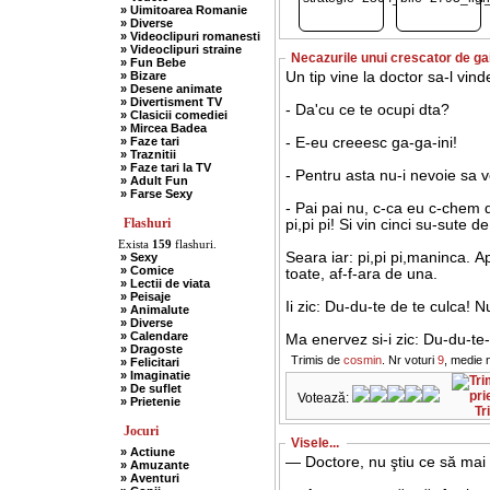
» Uimitoarea Romanie
» Diverse
» Videoclipuri romanesti
» Videoclipuri straine
Necazurile unui crescator de ga
» Fun Bebe
» Bizare
Un tip vine la doctor sa-l vind
» Desene animate
» Divertisment TV
- Da'cu ce te ocupi dta?
» Clasicii comediei
» Mircea Badea
» Faze tari
- E-eu creeesc ga-ga-ini!
» Traznitii
» Faze tari la TV
- Pentru asta nu-i nevoie sa v
» Adult Fun
» Farse Sexy
- Pai pai nu, c-ca eu c-chem 
Flashuri
pi,pi pi! Si vin cinci su-sute d
Exista
159
flashuri.
Seara iar: pi,pi pi,maninca. Ap
» Sexy
» Comice
toate, af-f-ara de una.
» Lectii de viata
» Peisaje
Ii zic: Du-du-te de te culca! Nu
» Animalute
» Diverse
» Calendare
Ma enervez si-i zic: Du-du-te-n 
» Dragoste
Trimis de
cosmin
. Nr voturi
9
, medie 
» Felicitari
» Imaginatie
» De suflet
Votează:
» Prietenie
Tr
Jocuri
Visele...
» Actiune
— Doctore, nu ştiu ce să mai
» Amuzante
» Aventuri