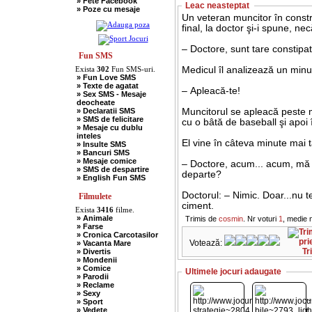
» Fete Facebook
» Scotieni
Leac neasteptat
» Poze cu mesaje
» Seci
Un veteran muncitor în construcţii, aflat înaintea pensiei... se duce, în
» Soacre
final, la doctor şi-i spune, nec
» Sport
» Soferi
» Tarani
– Doctore, sunt tare constipa
» Tigani
Fun SMS
» Unguri
Exista
302
Fun SMS-uri.
Medicul îl analizează un minu
» Umor Negru
» Fun Love SMS
» Vanatori
» Texte de agatat
– Apleacă-te!
» Sex SMS - Mesaje
deocheate
» Declaratii SMS
Muncitorul se apleacă peste 
» SMS de felicitare
cu o bâtă de baseball şi apoi î
» Mesaje cu dublu
inteles
El vine în câteva minute mai tâ
» Insulte SMS
» Bancuri SMS
» Mesaje comice
– Doctore, acum... acum, mă s
» SMS de despartire
departe?
» English Fun SMS
Doctorul: – Nimic. Doar...nu te
Filmulete
ciment.
Exista
3416
filme.
» Animale
Trimis de
cosmin
. Nr voturi
1
, medie 
» Farse
» Cronica Carcotasilor
Votează:
» Vacanta Mare
Tr
» Divertis
» Mondenii
» Comice
Ultimele jocuri adaugate
» Parodii
» Reclame
» Sexy
» Sport
» Vedete