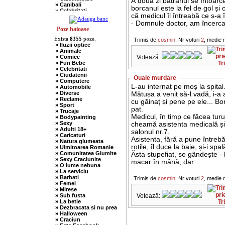
A doua zi bătrânul se întoarce
» Canibali
borcanul este la fel de gol și 
» Celebritati
că medicul îl întreabă ce s-a 
» Chelneri
» Chuck Norris
- Domnule doctor, am încercat.
» Ciobani
Poze haioase
» Comuniste
Exista
8355
poze.
Trimis de
cosmin
. Nr voturi
2
, medie 
» Copii
» Iluzii optice
» Craciun
» Animale
» Cugetari
» Comice
Votează:
» Culmi
» Fun Bebe
Tr
» Deocheate
» Celebritati
» Diverse
» Ciudatenii
» Doctori
Ouale murdare
» Computere
» Elevi-Studenti
L-au internat pe moș la spital
» Automobile
» Englezi
» Diverse
Mătușa a venit să-l vadă, i-a 
» Evrei
» Reclame
» Francezi
cu găinaț și pene pe ele... Bo
» Sport
» Ingineri
pat.
» Trucaje
» Ion si Maria
Medicul, în timp ce făcea turu
» Bodypainting
» Istorice
» Sexy
cheamă asistenta medicală și-
» Misogine
» Adulti 18+
» Moldoveni
salonul nr.7.
» Caricaturi
» Mosnegi
Asistenta, fără a pune întrebă
» Natura glumeata
» Nebuni
rotile, îl duce la baie, și-i sp
» Uimitoarea Romanie
» Negri
» Comunitatea Glumite
Ăsta stupefiat, se gândește - ba
» Olteni
» Sexy Craciunite
» Pescari
macar în mână, dar ...
» O lume nebuna
» Perle
» La serviciu
» Politice
» Barbati
Trimis de
cosmin
. Nr voturi
2
, medie 
» Politisti
» Femei
» Popi
» Mirese
» Radio Erevan
» Sub fusta
Votează:
» Religioase
» La betie
Tr
» Romani
» Dezbracata si nu prea
» Sadice
» Halloween
» Secretare
» Craciun
» Sefi