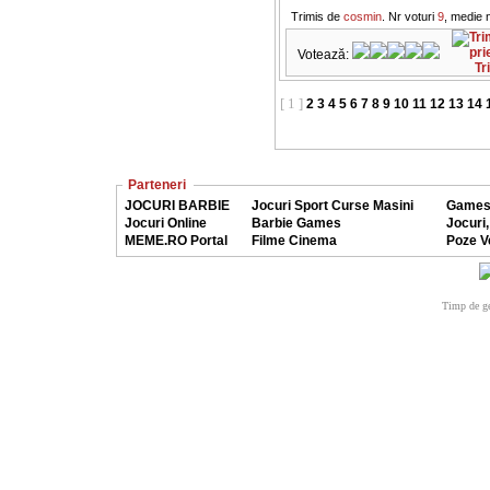
Trimis de
cosmin
. Nr voturi
9
, medie 
Votează:
Tr
[ 1 ]
2
3
4
5
6
7
8
9
10
11
12
13
14
Parteneri
JOCURI BARBIE
Jocuri Sport Curse Masini
Games
Jocuri Online
Barbie Games
Jocuri,
MEME.RO Portal
Filme Cinema
Poze V
Timp de ge