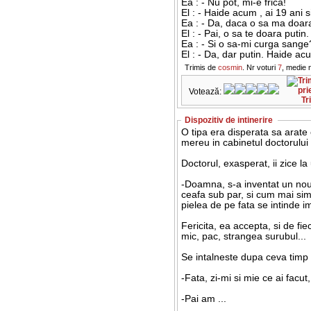
Ea : - Nu pot, mi-e frica!
El : - Haide acum , ai 19 ani si
Ea : - Da, daca o sa ma doar
El : - Pai, o sa te doara putin.
Ea : - Si o sa-mi curga sange
El : - Da, dar putin. Haide acum
Trimis de
cosmin
. Nr voturi
7
, medie 
Votează:
Tr
Dispozitiv de intinerire
O tipa era disperata sa arate
mereu in cabinetul doctorului 
Doctorul, exasperat, ii zice l
-Doamna, s-a inventat un nou 
ceafa sub par, si cum mai simti
pielea de pe fata se intinde im
Fericita, ea accepta, si de fi
mic, pac, strangea surubul...
Se intalneste dupa ceva timp c
-Fata, zi-mi si mie ce ai facut
-Pai am ...