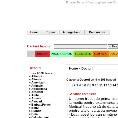
Bancuri Doctori
Bancuri glume poze
Ban
Home
Topuri
Adauga banc
Bancuri noi
Cautare bancuri:
BANCURI
POZE HAIOASE
FILMULETE
FLASHURI
JOCU
Bancuri
Home
»
Doctori
Exista
12590
bancuri.
» Albanezi
» Alinuta
Categoria
Doctori
contine
298
bancuri
» Americani
[ 1 ]
2
3
4
5
6
7
8
9
10
11
12
13
14
» Animale
» Apocalipsa
» Ardeleni
Analize complexe
» Arabi
» Armata
Un domn trecut de prima tine
» Avocati
la medic pentru examinarea p
» Barbati/Femei
Medicul îi spune că de data as
» Betivi
printre altele, va avea nevoie
» Blonde
» Bula
- Luați acest borcan și mâine
» Calculatoare