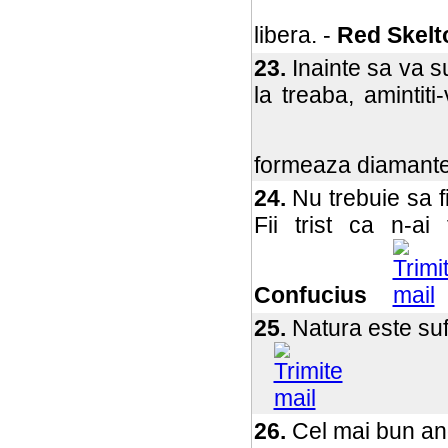
libera. -
Red Skelt
23.
Inainte sa va s
la treaba, amintit
formeaza diamante
24.
Nu trebuie sa fii
Fii trist ca n-ai
Confucius
25.
Natura este sufl
26.
Cel mai bun ang