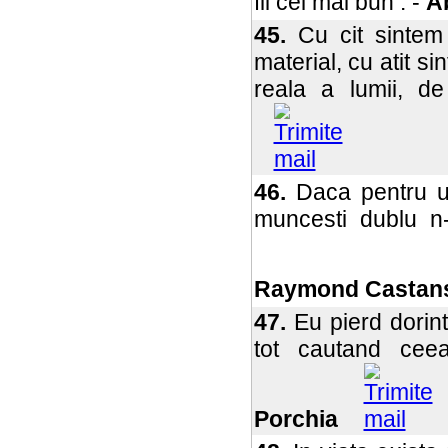
fii cel mai bun . -
A
45.
Cu cit sintem 
material, cu atit 
reala a lumii, de
46.
Daca pentru un
muncesti dublu n-
Raymond Castan
47.
Eu pierd dorin
tot cautand ce
Porchia