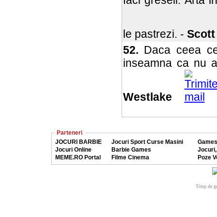
faci greseli. Arta
le pastrezi. -
Scot
52.
Daca ceea ce 
inseamna ca nu ai 
Westlake
Parteneri
JOCURI BARBIE
Jocuri Sport Curse Masini
Games
Jocuri Online
Barbie Games
Jocuri,
MEME.RO Portal
Filme Cinema
Poze V
Timp de ge