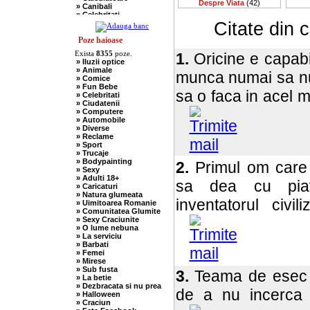
Despre Viata
(42)
» Canibali
» Celebritati
» Chelneri
Citate din 
» Chuck Norris
» Ciobani
Poze haioase
» Comuniste
Exista
8355
poze.
1.
Oricine e capabil
» Copii
» Iluzii optice
» Craciun
» Animale
» Cugetari
munca numai sa nu 
» Comice
» Culmi
» Fun Bebe
» Deocheate
sa o faca in acel 
» Celebritati
» Diverse
» Ciudatenii
» Doctori
» Computere
» Elevi-Studenti
» Automobile
» Englezi
» Diverse
» Evrei
» Reclame
» Francezi
» Sport
» Ingineri
» Trucaje
» Ion si Maria
» Bodypainting
2.
Primul om care 
» Istorice
» Sexy
» Misogine
» Adulti 18+
» Moldoveni
sa dea cu piat
» Caricaturi
» Mosnegi
» Natura glumeata
» Nebuni
inventatorul civil
» Uimitoarea Romanie
» Negri
» Comunitatea Glumite
» Olteni
» Sexy Craciunite
» Pescari
» O lume nebuna
» Perle
» La serviciu
» Politice
» Barbati
» Politisti
» Femei
» Popi
» Mirese
» Radio Erevan
» Sub fusta
3.
Teama de esec n
» Religioase
» La betie
» Romani
» Dezbracata si nu prea
» Sadice
de a nu incerca
» Halloween
» Secretare
» Craciun
» Sefi