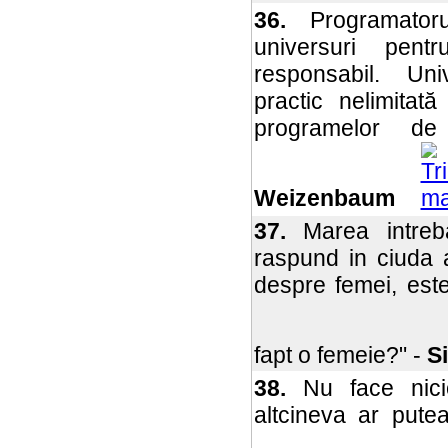
36.
Programator
universuri pen
responsabil. Uni
practic nelimitat
programelor d
Weizenbaum
37.
Marea intreb
raspund in ciuda a
despre femei, est
fapt o femeie?" -
S
38.
Nu face nici
altcineva ar pute