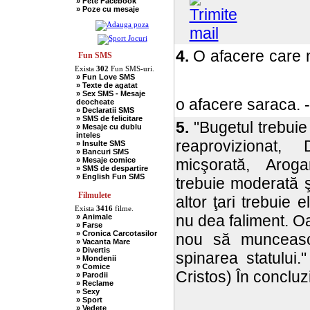
» Fete Facebook
» Scotieni
» Poze cu mesaje
» Seci
» Soacre
» Sport
» Soferi
» Tarani
4.
O afacere care 
» Tigani
Fun SMS
» Unguri
Exista
302
Fun SMS-uri.
» Umor Negru
» Fun Love SMS
» Vanatori
» Texte de agatat
» Sex SMS - Mesaje
o afacere saraca. 
deocheate
» Declaratii SMS
» SMS de felicitare
5.
"Bugetul trebuie 
» Mesaje cu dublu
inteles
reaprovizionat, 
» Insulte SMS
» Bancuri SMS
» Mesaje comice
micşorată, Arogan
» SMS de despartire
» English Fun SMS
trebuie moderată şi
Filmulete
altor ţari trebuie
Exista
3416
filme.
nu dea faliment. O
» Animale
» Farse
» Cronica Carcotasilor
nou să munceasc
» Vacanta Mare
» Divertis
spinarea statului.
» Mondenii
» Comice
Cristos) În concluz
» Parodii
» Reclame
» Sexy
» Sport
» Vedete