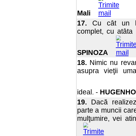
Mali
17.
Cu cât un lu
complet, cu atâta 
SPINOZA
18.
Nimic nu revar
asupra vieţii um
ideal. -
HUGENHO
19.
Dacă realizez
parte a muncii care
mulţumire, vei ati