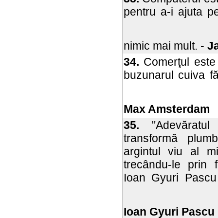
pentru a-i ajuta p
nimic mai mult. -
Ja
34.
Comerţul este 
buzunarul cuiva fă
Max Amsterdam
35.
"Adevăratul 
transformă plumb
argintul viu al mi
trecându-le prin fo
Ioan Gyuri Pascu
Ioan Gyuri Pascu