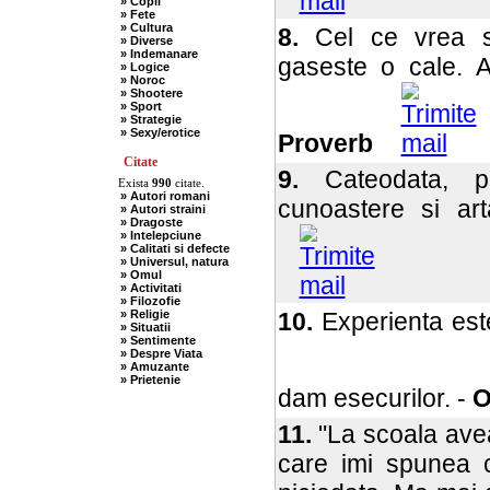
» Copii
» Fete
» Cultura
8.
Cel ce vrea sa
» Diverse
» Indemanare
gaseste o cale. A
» Logice
» Noroc
» Shootere
» Sport
» Strategie
» Sexy/erotice
Proverb
Citate
9.
Cateodata, p
Exista
990
citate.
» Autori romani
cunoastere si art
» Autori straini
» Dragoste
» Intelepciune
» Calitati si defecte
» Universul, natura
» Omul
» Activitati
» Filozofie
» Religie
10.
Experienta este
» Situatii
» Sentimente
» Despre Viata
» Amuzante
» Prietenie
dam esecurilor. -
O
11.
"La scoala ave
care imi spunea 