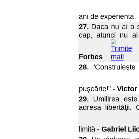
ani de experienta. 
27.
Daca nu ai o sl
cap, atunci nu ai
Forbes
28.
"Construieşte 
puşcărie!" -
Victor
29.
Umilirea este 
adresa libertăţii.
limită -
Gabriel Li