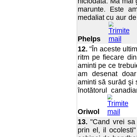
niciodata. Ma mai 
marunte. Este am
medaliat cu aur de 
Phelps
12.
"În aceste ultim
ritm pe fiecare di
aminti pe ce trebu
am desenat doar
aminti să surâd şi 
înotătorul canadi
Oriwol
13.
"Cand vrei sa 
prin el, il ocolesti