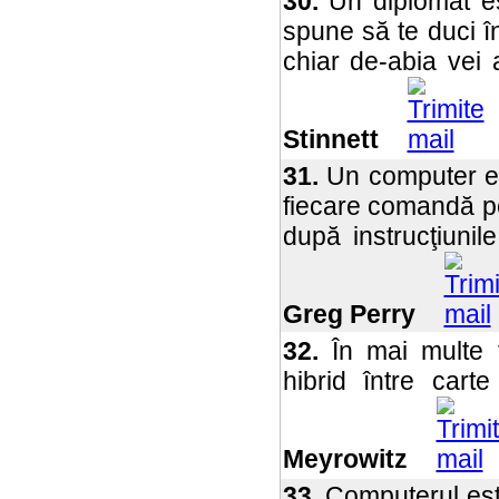
30.
Un diplomat es
spune să te duci î
chiar de-abia vei 
Stinnett
31.
Un computer es
fiecare comandă pe
după instrucţiunil
Greg Perry
32.
În mai multe f
hibrid între cart
Meyrowitz
33.
Computerul este