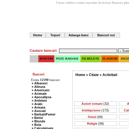
Citate celebre comice maxime Activitati
Bancuri glu
Home
Topuri
Adauga banc
Bancuri noi
Cautare bancuri:
BANCURI
POZE HAIOASE
FILMULETE
FLASHURI
JOCU
Bancuri
Home
»
Citate
»
Activitati
Exista
12590
bancuri.
» Albanezi
» Alinuta
» Americani
» Animale
» Apocalipsa
» Ardeleni
Autori romani
(32)
A
» Arabi
» Armata
Intelepciune
(173)
Cal
» Avocati
» Barbati/Femei
Omul
(69)
» Betivi
» Blonde
Religie
(58)
» Bula
» Calculatoare