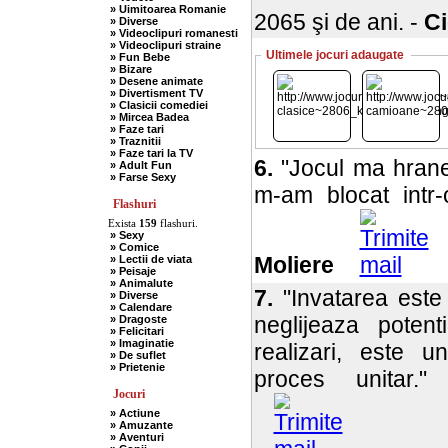
» Uimitoarea Romanie
2065 şi de ani. -
Ci
» Diverse
» Videoclipuri romanesti
» Videoclipuri straine
Ultimele jocuri adaugate
» Fun Bebe
» Bizare
» Desene animate
» Divertisment TV
» Clasicii comediei
» Mircea Badea
» Faze tari
» Traznitii
» Faze tari la TV
6.
"Jocul ma hrane
» Adult Fun
» Farse Sexy
m-am blocat intr-o
Flashuri
Exista
159
flashuri.
» Sexy
» Comice
Moliere
» Lectii de viata
» Peisaje
» Animalute
7.
"Invatarea este 
» Diverse
» Calendare
neglijeaza potent
» Dragoste
» Felicitari
» Imaginatie
realizari, este
» De suflet
» Prietenie
proces unitar
Jocuri
» Actiune
» Amuzante
» Aventuri