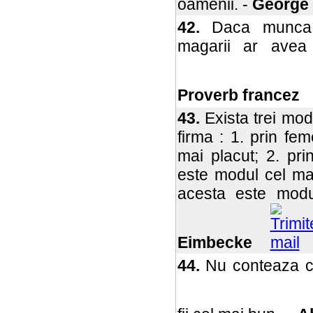
oamenii. -
George 
42.
Daca munca a
magarii ar avea
Proverb francez
43.
Exista trei moda
firma : 1. prin fe
mai placut; 2. pri
este modul cel mai
acesta este modu
Eimbecke
44.
Nu conteaza ce