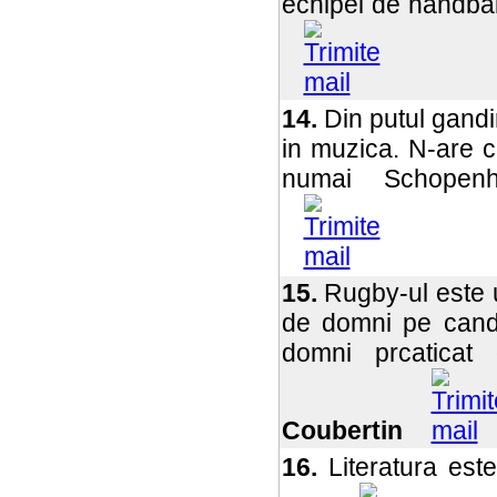
echipei de handbal
14.
Din putul gandiri
in muzica. N-are 
numai Schopen
15.
Rugby-ul este u
de domni pe cand 
domni prcaticat
Coubertin
16.
Literatura este