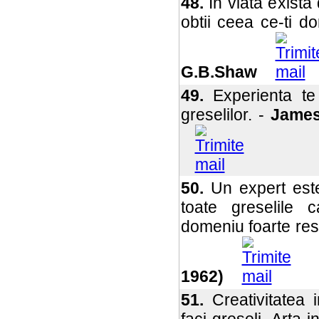
48.
In viata exista
obtii ceea ce-ti do
G.B.Shaw
49.
Experienta te 
greselilor. -
James
50.
Un expert este
toate greselile 
domeniu foarte res
1962)
51.
Creativitatea 