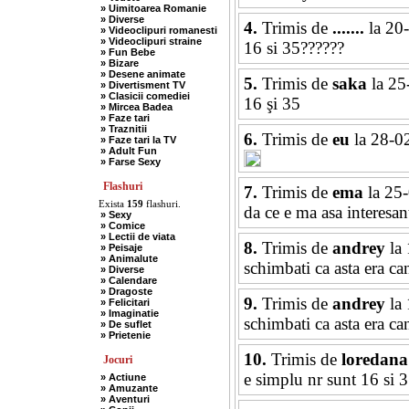
» Uimitoarea Romanie
» Diverse
4.
Trimis de
.......
la 20
» Videoclipuri romanesti
» Videoclipuri straine
16 si 35??????
» Fun Bebe
» Bizare
» Desene animate
5.
Trimis de
saka
la 25
» Divertisment TV
» Clasicii comediei
16 şi 35
» Mircea Badea
» Faze tari
» Traznitii
6.
Trimis de
eu
la 28-0
» Faze tari la TV
» Adult Fun
» Farse Sexy
Flashuri
7.
Trimis de
ema
la 25
Exista
159
flashuri.
da ce e ma asa interesant
» Sexy
» Comice
» Lectii de viata
8.
Trimis de
andrey
la 
» Peisaje
» Animalute
schimbati ca asta era c
» Diverse
» Calendare
» Dragoste
9.
Trimis de
andrey
la 
» Felicitari
» Imaginatie
schimbati ca asta era c
» De suflet
» Prietenie
10.
Trimis de
loredana
Jocuri
e simplu nr sunt 16 si 
» Actiune
» Amuzante
» Aventuri