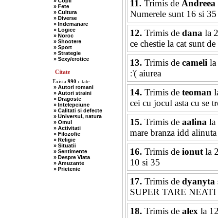
» Copii
11.
Trimis de
Andreea
» Fete
Numerele sunt 16 si 35
» Cultura
» Diverse
» Indemanare
» Logice
12.
Trimis de
dana
la 
» Noroc
» Shootere
ce chestie la cat sunt 
» Sport
» Strategie
» Sexy/erotice
13.
Trimis de
cameli
la
:'( aiurea
Citate
Exista
990
citate.
» Autori romani
14.
Trimis de
teoman
l
» Autori straini
» Dragoste
cei cu jocul asta cu se t
» Intelepciune
» Calitati si defecte
» Universul, natura
15.
Trimis de
aalina
la
» Omul
» Activitati
mare branza idd alinuta
» Filozofie
» Religie
» Situatii
16.
Trimis de
ionut
la 
» Sentimente
» Despre Viata
10 si 35
» Amuzante
» Prietenie
17.
Trimis de
dyanyta 
SUPER TARE NEATI U
18.
Trimis de
alex
la 1