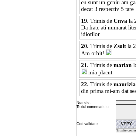
eu sunt un geniu am gasi
decat 3 respectiv 5 tare
19.
Trimis de
Cnva
la 
Da frate ati numarat liter
idiotilor
20.
Trimis de
Zsolt
la 
Am orbit!
21.
Trimis de
marian
l
mia placut
22.
Trimis de
maurizia
din prima mi-am dat seam
Numele:
Textul comentariului:
Cod validare: