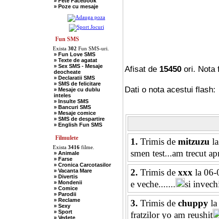
» Fete Facebook
» Scotieni
» Poze cu mesaje
» Seci
» Soacre
» Sport
» Soferi
» Tarani
» Tigani
Fun SMS
» Unguri
Exista
302
Fun SMS-uri.
» Umor Negru
» Fun Love SMS
» Vanatori
» Texte de agatat
» Sex SMS - Mesaje
Afisat de
15450
ori. Nota 
deocheate
» Declaratii SMS
» SMS de felicitare
Dati o nota acestui flash:
» Mesaje cu dublu
inteles
» Insulte SMS
» Bancuri SMS
» Mesaje comice
» SMS de despartire
» English Fun SMS
Filmulete
1.
Trimis de
mitzuzu
la
Exista
3416
filme.
smen test...am trecut ap
» Animale
» Farse
» Cronica Carcotasilor
2.
Trimis de
xxx
la 06-
» Vacanta Mare
» Divertis
e veche.......
si invechit
» Mondenii
» Comice
» Parodii
» Reclame
3.
Trimis de
chuppy
la
» Sexy
» Sport
fratzilor yo am reushit
» Vedete