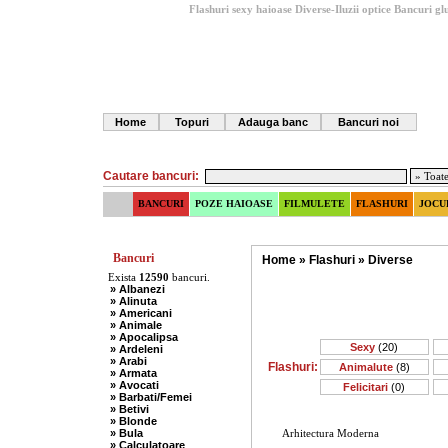
Flashuri sexy haioase Diverse-Iluzii optice
Bancuri gl
Home
Topuri
Adauga banc
Bancuri noi
Cautare bancuri:
BANCURI
POZE HAIOASE
FILMULETE
FLASHURI
JOCU
Bancuri
Home
»
Flashuri
»
Diverse
Exista
12590
bancuri.
» Albanezi
» Alinuta
» Americani
» Animale
» Apocalipsa
Sexy
(20)
» Ardeleni
» Arabi
Flashuri:
Animalute
(8)
» Armata
» Avocati
Felicitari
(0)
» Barbati/Femei
» Betivi
» Blonde
» Bula
Arhitectura Moderna
» Calculatoare