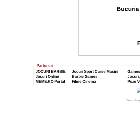
Bucuria 
F
Parteneri
JOCURI BARBIE
Jocuri Sport Curse Masini
Games
Jocuri Online
Barbie Games
Jocuri,
MEME.RO Portal
Filme Cinema
Poze V
Timp de ge