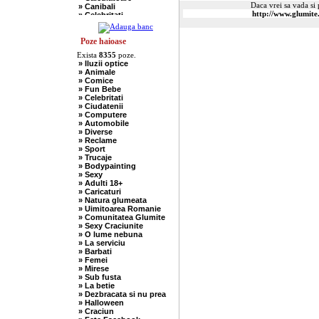
Daca vrei sa vada si p
» Canibali
» Celebritati
» Chelneri
» Chuck Norris
» Ciobani
Poze haioase
» Comuniste
Exista
8355
poze.
» Copii
» Iluzii optice
» Craciun
» Animale
» Cugetari
» Comice
» Culmi
» Fun Bebe
» Deocheate
» Celebritati
» Diverse
» Ciudatenii
» Doctori
» Computere
» Elevi-Studenti
» Automobile
» Englezi
» Diverse
» Evrei
» Reclame
» Francezi
» Sport
» Ingineri
» Trucaje
» Ion si Maria
» Bodypainting
» Istorice
» Sexy
» Misogine
» Adulti 18+
» Moldoveni
» Caricaturi
» Mosnegi
» Natura glumeata
» Nebuni
» Uimitoarea Romanie
» Negri
» Comunitatea Glumite
» Olteni
» Sexy Craciunite
» Pescari
» O lume nebuna
» Perle
» La serviciu
» Politice
» Barbati
» Politisti
» Femei
» Popi
» Mirese
» Radio Erevan
» Sub fusta
» Religioase
» La betie
» Romani
» Dezbracata si nu prea
» Sadice
» Halloween
» Secretare
» Craciun
» Sefi