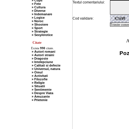
» Copii
Textul comentariului:
» Fete
» Cultura
» Diverse
» Indemanare
» Logice
Cod validare:
» Noroc
» Shootere
» Sport
» Strategie
» Sexy/erotice
A
Citate
Exista
990
citate.
» Autori romani
Poz
» Autori straini
» Dragoste
» Intelepciune
» Calitati si defecte
» Universul, natura
» Omul
» Activitati
» Filozofie
» Religie
» Situatii
» Sentimente
» Despre Viata
» Amuzante
» Prietenie