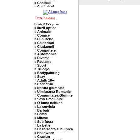
» Canibali
» Celebritati
» Chelneri
» Chuck Norris
» Ciobani
Poze haioase
» Comuniste
Exista
8355
poze.
» Copii
» Iluzii optice
» Craciun
» Animale
» Cugetari
» Comice
» Culmi
» Fun Bebe
» Deocheate
» Celebritati
» Diverse
» Ciudatenii
» Doctori
» Computere
» Elevi-Studenti
» Automobile
» Englezi
» Diverse
» Evrei
» Reclame
» Francezi
» Sport
» Ingineri
» Trucaje
» Ion si Maria
» Bodypainting
» Istorice
» Sexy
» Misogine
» Adulti 18+
» Moldoveni
» Caricaturi
» Mosnegi
» Natura glumeata
» Nebuni
» Uimitoarea Romanie
» Negri
» Comunitatea Glumite
» Olteni
» Sexy Craciunite
» Pescari
» O lume nebuna
» Perle
» La serviciu
» Politice
» Barbati
» Politisti
» Femei
» Popi
» Mirese
» Radio Erevan
» Sub fusta
» Religioase
» La betie
» Romani
» Dezbracata si nu prea
» Sadice
» Halloween
» Secretare
» Craciun
» Sefi