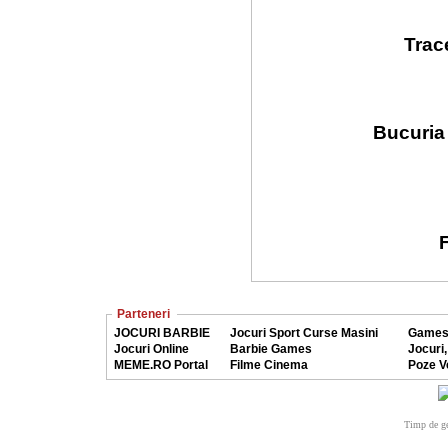
Trac
Bucuria 
F
Parteneri
JOCURI BARBIE
Jocuri Sport Curse Masini
Games
Jocuri Online
Barbie Games
Jocuri,
MEME.RO Portal
Filme Cinema
Poze V
Timp de ge