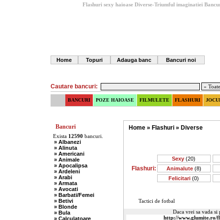
Flashuri sexy haioase Diverse-Triumful imaginatiei
Bancur
Home
Topuri
Adauga banc
Bancuri noi
Cautare bancuri:
BANCURI
POZE HAIOASE
FILMULETE
FLASHURI
JOCU
Bancuri
Home
»
Flashuri
»
Diverse
Exista
12590
bancuri.
» Albanezi
» Alinuta
» Americani
Sexy
(20)
» Animale
» Apocalipsa
Flashuri:
Animalute
(8)
» Ardeleni
» Arabi
Felicitari
(0)
» Armata
» Avocati
» Barbati/Femei
» Betivi
Tactici de fotbal
» Blonde
Daca vrei sa vada si p
» Bula
» Calculatoare