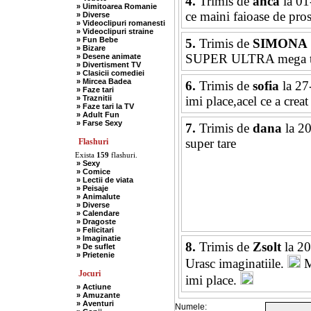
4.
Trimis de
anca
la 01
» Uimitoarea Romanie
ce maini faioase de pros
» Diverse
» Videoclipuri romanesti
» Videoclipuri straine
» Fun Bebe
5.
Trimis de
SIMONA
» Bizare
SUPER ULTRA mega t
» Desene animate
» Divertisment TV
» Clasicii comediei
» Mircea Badea
6.
Trimis de
sofia
la 27
» Faze tari
» Traznitii
imi place,acel ce a creat
» Faze tari la TV
» Adult Fun
» Farse Sexy
7.
Trimis de
dana
la 2
super tare
Flashuri
Exista
159
flashuri.
» Sexy
» Comice
» Lectii de viata
» Peisaje
» Animalute
» Diverse
» Calendare
» Dragoste
» Felicitari
» Imaginatie
8.
Trimis de
Zsolt
la 20
» De suflet
» Prietenie
Urasc imaginatiile.
Ma
Jocuri
imi place.
» Actiune
» Amuzante
» Aventuri
Numele: