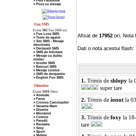
» Fete Facebook
» Scotieni
» Poze cu mesaje
» Seci
» Soacre
» Sport
» Soferi
» Tarani
» Tigani
Fun SMS
» Unguri
Exista
302
Fun SMS-uri.
» Umor Negru
» Fun Love SMS
» Vanatori
Afisat de
17952
ori. Nota 
» Texte de agatat
» Sex SMS - Mesaje
deocheate
Dati o nota acestui flash:
» Declaratii SMS
» SMS de felicitare
» Mesaje cu dublu
inteles
» Insulte SMS
» Bancuri SMS
» Mesaje comice
» SMS de despartire
» English Fun SMS
1.
Trimis de
shlopy
la 
Filmulete
super tare
Exista
3416
filme.
» Animale
2.
Trimis de
ionut
la 0
» Farse
» Cronica Carcotasilor
» Vacanta Mare
» Divertis
» Mondenii
3.
Trimis de
foxy
la 18
» Comice
» Parodii
tare
» Reclame
» Sexy
» Sport
» Vedete