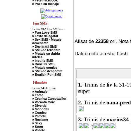
» Fete Facebook
» Scotieni
» Poze cu mesaje
» Seci
» Soacre
» Sport
» Soferi
» Tarani
» Tigani
Fun SMS
» Unguri
Exista
302
Fun SMS-uri.
» Umor Negru
» Fun Love SMS
» Vanatori
» Texte de agatat
» Sex SMS - Mesaje
Afisat de
22358
ori. Nota 
deocheate
» Declaratii SMS
» SMS de felicitare
Dati o nota acestui flash:
» Mesaje cu dublu
inteles
» Insulte SMS
» Bancuri SMS
» Mesaje comice
» SMS de despartire
» English Fun SMS
Filmulete
1.
Trimis de
liv
la 31-1
Exista
3416
filme.
super
» Animale
» Farse
» Cronica Carcotasilor
2.
Trimis de
oana.pre
» Vacanta Mare
» Divertis
» Mondenii
» Comice
» Parodii
3.
Trimis de
marius34
» Reclame
» Sexy
:'(
» Sport
» Vedete