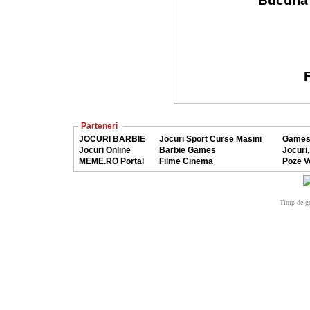
Bucuria 
F
Parteneri
JOCURI BARBIE
Jocuri Sport Curse Masini
Games
Jocuri Online
Barbie Games
Jocuri,
MEME.RO Portal
Filme Cinema
Poze V
Timp de ge