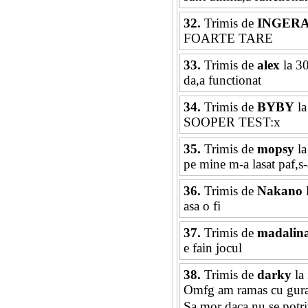
32.
Trimis de
INGER
FOARTE TARE
33.
Trimis de
alex
la 3
da,a functionat
34.
Trimis de
BYBY
la
SOOPER TEST:x
35.
Trimis de
mopsy
la
pe mine m-a lasat paf,s-a 
36.
Trimis de
Nakano
l
asa o fi
37.
Trimis de
madalin
e fain jocul
38.
Trimis de
darky
la
Omfg am ramas cu gura
Sa mor daca nu se potri