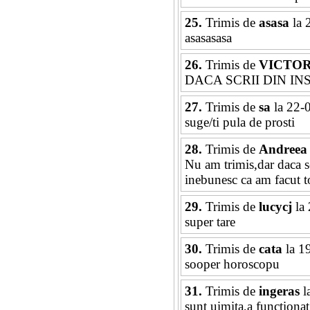
25.
Trimis de
asasa
la 
asasasasa
26.
Trimis de
VICTO
DACA SCRII DIN I
27.
Trimis de
sa
la 22-
suge/ti pula de prosti
28.
Trimis de
Andreea
Nu am trimis,dar daca se
inebunesc ca am facut t
29.
Trimis de
lucycj
la 
super tare
30.
Trimis de
cata
la 1
sooper horoscopu
31.
Trimis de
ingeras
l
sunt uimita,a functionat