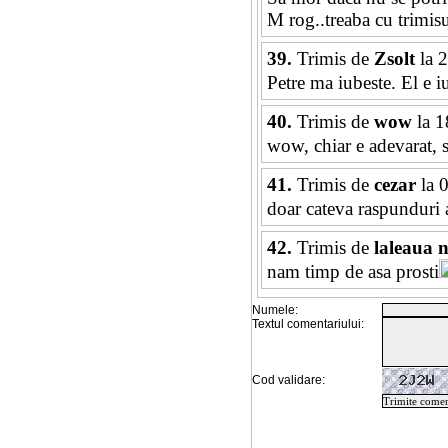
M rog..treaba cu trimis
39.
Trimis de
Zsolt
la 
Petre ma iubeste. El e 
40.
Trimis de
wow
la 1
wow, chiar e adevarat, s
41.
Trimis de
cezar
la 
doar cateva raspunduri 
42.
Trimis de
laleaua 
nam timp de asa prosti
Numele:
Textul comentariului:
Cod validare: