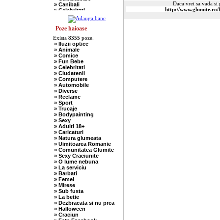
Daca vrei sa vada si p
» Canibali
» Celebritati
» Chelneri
» Chuck Norris
» Ciobani
Poze haioase
» Comuniste
Exista
8355
poze.
» Copii
» Iluzii optice
» Craciun
» Animale
» Cugetari
» Comice
» Culmi
» Fun Bebe
» Deocheate
» Celebritati
» Diverse
» Ciudatenii
» Doctori
» Computere
» Elevi-Studenti
» Automobile
» Englezi
» Diverse
» Evrei
» Reclame
» Francezi
» Sport
» Ingineri
» Trucaje
» Ion si Maria
» Bodypainting
» Istorice
» Sexy
» Misogine
» Adulti 18+
» Moldoveni
» Caricaturi
» Mosnegi
» Natura glumeata
» Nebuni
» Uimitoarea Romanie
» Negri
» Comunitatea Glumite
» Olteni
» Sexy Craciunite
» Pescari
» O lume nebuna
» Perle
» La serviciu
» Politice
» Barbati
» Politisti
» Femei
» Popi
» Mirese
» Radio Erevan
» Sub fusta
» Religioase
» La betie
» Romani
» Dezbracata si nu prea
» Sadice
» Halloween
» Secretare
» Craciun
» Sefi