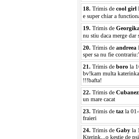
18.
Trimis de
cool girl
e super chiar a function
19.
Trimis de
Georgik
nu stiu daca merge dar sp
20.
Trimis de
andreea
sper sa nu fie contrariu:'(
21.
Trimis de
boro
la 1
bv!kam multa katerinka!d
!!!bafta!
22.
Trimis de
Cubanez
un mare cacat
23.
Trimis de
taz
la 01
fraieri
24.
Trimis de
Gaby
la 
Kterink...o kestie de ps