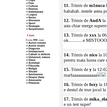
» Copii
» Fete
11.
Trimis de
m1nuca
l
» Cultura
» Diverse
hahahah..testele astea po
» Indemanare
» Logice
» Noroc
12.
Trimis de
AndA
la
» Shootere
» Sport
asta chiar merge superrrrr
» Strategie
» Sexy/erotice
13.
Trimis de
xxx
la 06
Citate
ok............e 
Exista
990
citate.
» Autori romani
» Autori straini
» Dragoste
» Intelepciune
14.
Trimis de
nico
la 1
» Calitati si defecte
» Universul, natura
pentru toata lunea care c
» Omul
» Activitati
» Filozofie
15.
Trimis de
y
la 12-0
» Religie
» Situatii
marfaaaaaaaaaaaaa
» Sentimente
» Despre Viata
» Amuzante
» Prietenie
16.
Trimis de
foxy
la 1
e destul de true jocul l
17.
Trimis de
mika_el
e un test super!