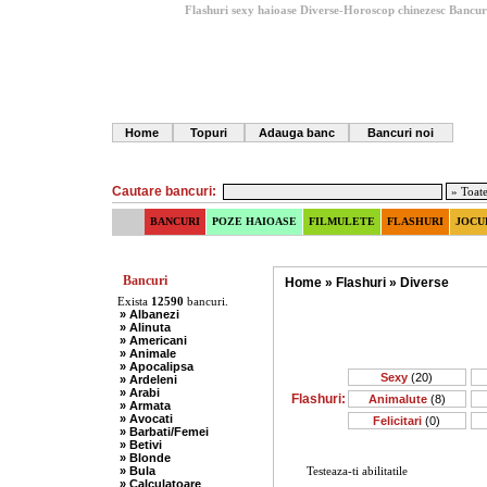
Flashuri sexy haioase Diverse-Horoscop chinezesc
Bancur
Home
Topuri
Adauga banc
Bancuri noi
Cautare bancuri:
BANCURI
POZE HAIOASE
FILMULETE
FLASHURI
JOCU
Bancuri
Home
»
Flashuri
»
Diverse
Exista
12590
bancuri.
» Albanezi
» Alinuta
» Americani
» Animale
» Apocalipsa
Sexy
(20)
» Ardeleni
» Arabi
Flashuri:
Animalute
(8)
» Armata
» Avocati
Felicitari
(0)
» Barbati/Femei
» Betivi
» Blonde
» Bula
Testeaza-ti abilitatile
» Calculatoare