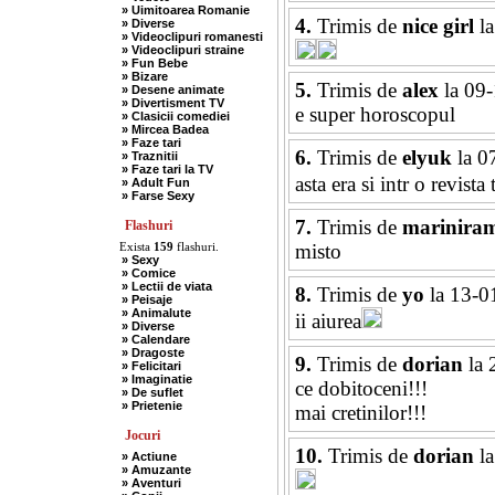
» Uimitoarea Romanie
4.
Trimis de
nice girl
la
» Diverse
» Videoclipuri romanesti
» Videoclipuri straine
» Fun Bebe
» Bizare
5.
Trimis de
alex
la 09-
» Desene animate
» Divertisment TV
e super horoscopul
» Clasicii comediei
» Mircea Badea
» Faze tari
6.
Trimis de
elyuk
la 0
» Traznitii
» Faze tari la TV
asta era si intr o revista
» Adult Fun
» Farse Sexy
7.
Trimis de
marinira
Flashuri
Exista
159
flashuri.
misto
» Sexy
» Comice
» Lectii de viata
8.
Trimis de
yo
la 13-0
» Peisaje
» Animalute
ii aiurea
» Diverse
» Calendare
» Dragoste
9.
Trimis de
dorian
la 
» Felicitari
» Imaginatie
ce dobitoceni!!!
» De suflet
» Prietenie
mai cretinilor!!!
Jocuri
10.
Trimis de
dorian
la
» Actiune
» Amuzante
» Aventuri