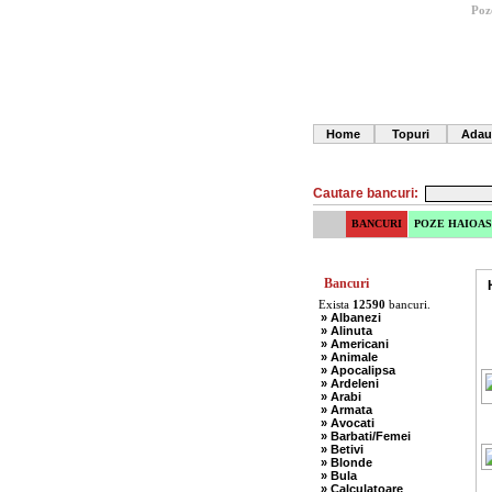
Poz
Home
Topuri
Adau
Cautare bancuri:
BANCURI
POZE HAIOAS
Bancuri
Exista
12590
bancuri.
» Albanezi
» Alinuta
» Americani
» Animale
» Apocalipsa
» Ardeleni
» Arabi
» Armata
» Avocati
» Barbati/Femei
» Betivi
» Blonde
» Bula
» Calculatoare