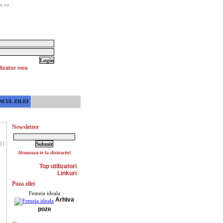
e.ro
lizator nou
NCUL ZILEI
Newsletter
|
|
Aboneaza-te la distractie!
Top utilizatori
Linkuri
Poza zilei
Femeia ideala
Arhiva
poze