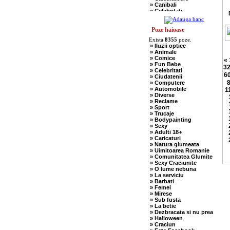
» Canibali
» Celebritati
» Chelneri
» Chuck Norris
» Ciobani
Poze haioase
» Comuniste
Exista
8355
poze.
» Copii
» Iluzii optice
» Craciun
» Animale
» Cugetari
» Comice
«
» Culmi
» Fun Bebe
» Deocheate
3
» Celebritati
» Diverse
6
» Ciudatenii
» Doctori
» Computere
» Elevi-Studenti
» Automobile
1
» Englezi
» Diverse
» Evrei
» Reclame
» Francezi
» Sport
» Ingineri
» Trucaje
» Ion si Maria
» Bodypainting
» Istorice
» Sexy
» Misogine
» Adulti 18+
» Moldoveni
» Caricaturi
» Mosnegi
» Natura glumeata
» Nebuni
» Uimitoarea Romanie
» Negri
» Comunitatea Glumite
» Olteni
» Sexy Craciunite
» Pescari
» O lume nebuna
» Perle
» La serviciu
» Politice
» Barbati
» Politisti
» Femei
» Popi
» Mirese
» Radio Erevan
» Sub fusta
» Religioase
» La betie
» Romani
» Dezbracata si nu prea
» Sadice
» Halloween
» Secretare
» Craciun
» Sefi