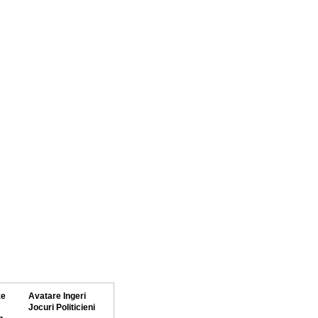
ze
Avatare Ingeri
Jocuri Politicieni