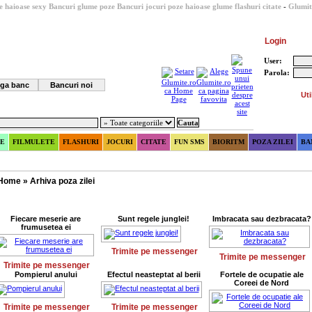
e haioase sexy
Bancuri glume poze
Bancuri
jocuri
poze haioase
glume
flashuri
citate
-
Glumit
Login
User:
Parola:
ga banc
Bancuri noi
Uti
E
FILMULETE
FLASHURI
JOCURI
CITATE
FUN SMS
BIORITM
POZA ZILEI
BA
Home
»
Arhiva poza zilei
Fiecare meserie are
Sunt regele junglei!
Imbracata sau dezbracata?
frumusetea ei
Trimite pe messenger
Trimite pe messenger
Trimite pe messenger
Pompierul anului
Efectul neasteptat al berii
Fortele de ocupatie ale
Coreei de Nord
Trimite pe messenger
Trimite pe messenger