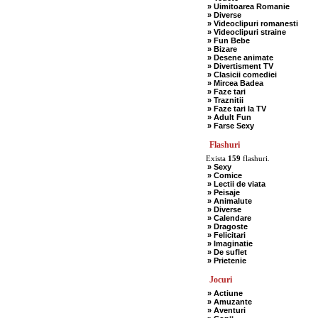
» Uimitoarea Romanie
» Diverse
» Videoclipuri romanesti
» Videoclipuri straine
» Fun Bebe
» Bizare
» Desene animate
» Divertisment TV
» Clasicii comediei
» Mircea Badea
» Faze tari
» Traznitii
» Faze tari la TV
» Adult Fun
» Farse Sexy
Flashuri
Exista
159
flashuri.
» Sexy
» Comice
» Lectii de viata
» Peisaje
» Animalute
» Diverse
» Calendare
» Dragoste
» Felicitari
» Imaginatie
» De suflet
» Prietenie
Jocuri
» Actiune
» Amuzante
» Aventuri