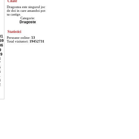
Citate
Dragostea este singurul joc
de doi in care amandoi pot
sa castige.
Categorie:
Dragoste
Statistici
31
Persoane online:
53
59
Total vizitatori:
19452731
86
9
29
8
7
6
5
4
3
2