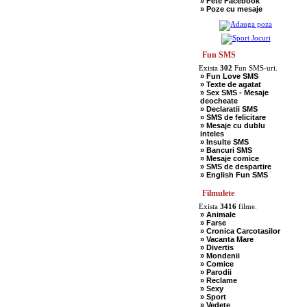
» Fete Facebook
» Scotieni
» Poze cu mesaje
» Seci
» Soacre
» Sport
» Soferi
» Tarani
» Tigani
Fun SMS
» Unguri
Exista
302
Fun SMS-uri.
» Umor Negru
» Fun Love SMS
» Vanatori
» Texte de agatat
» Sex SMS - Mesaje
deocheate
» Declaratii SMS
» SMS de felicitare
» Mesaje cu dublu
inteles
» Insulte SMS
» Bancuri SMS
» Mesaje comice
» SMS de despartire
» English Fun SMS
Filmulete
Exista
3416
filme.
» Animale
» Farse
» Cronica Carcotasilor
» Vacanta Mare
» Divertis
» Mondenii
» Comice
» Parodii
» Reclame
» Sexy
» Sport
» Vedete