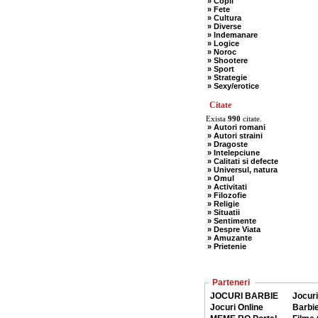
» Copii
» Fete
» Cultura
» Diverse
» Indemanare
» Logice
» Noroc
» Shootere
» Sport
» Strategie
» Sexy/erotice
Citate
Exista
990
citate.
» Autori romani
» Autori straini
» Dragoste
» Intelepciune
» Calitati si defecte
» Universul, natura
» Omul
» Activitati
» Filozofie
» Religie
» Situatii
» Sentimente
» Despre Viata
» Amuzante
» Prietenie
Parteneri
JOCURI BARBIE
Jocuri
Jocuri Online
Barbi