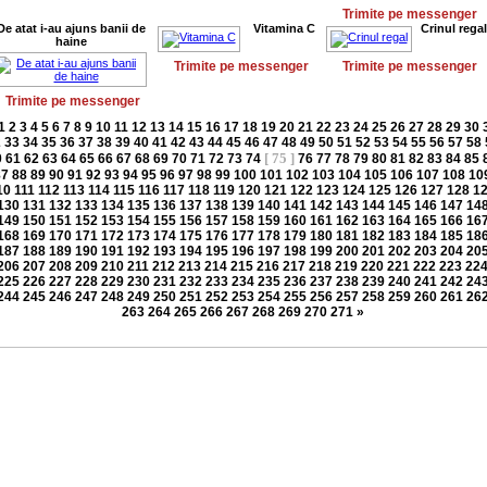
Trimite pe messenger
De atat i-au ajuns banii de
Vitamina C
Crinul regal
haine
Trimite pe messenger
Trimite pe messenger
Trimite pe messenger
1
2
3
4
5
6
7
8
9
10
11
12
13
14
15
16
17
18
19
20
21
22
23
24
25
26
27
28
29
30
2
33
34
35
36
37
38
39
40
41
42
43
44
45
46
47
48
49
50
51
52
53
54
55
56
57
58
[ 75 ]
0
61
62
63
64
65
66
67
68
69
70
71
72
73
74
76
77
78
79
80
81
82
83
84
85
87
88
89
90
91
92
93
94
95
96
97
98
99
100
101
102
103
104
105
106
107
108
10
10
111
112
113
114
115
116
117
118
119
120
121
122
123
124
125
126
127
128
1
130
131
132
133
134
135
136
137
138
139
140
141
142
143
144
145
146
147
14
149
150
151
152
153
154
155
156
157
158
159
160
161
162
163
164
165
166
16
168
169
170
171
172
173
174
175
176
177
178
179
180
181
182
183
184
185
18
187
188
189
190
191
192
193
194
195
196
197
198
199
200
201
202
203
204
20
206
207
208
209
210
211
212
213
214
215
216
217
218
219
220
221
222
223
22
225
226
227
228
229
230
231
232
233
234
235
236
237
238
239
240
241
242
24
244
245
246
247
248
249
250
251
252
253
254
255
256
257
258
259
260
261
26
263
264
265
266
267
268
269
270
271
»