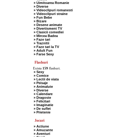
» Uimitoarea Romanie
» Diverse
» Videoclipuri romanesti
» Videoclipuri straine
» Fun Bebe
» Bizare
» Desene animate
» Divertisment TV
» Clasicii comediei
» Mircea Badea
» Faze tari
» Traznitii
» Faze tari la TV
» Adult Fun
» Farse Sexy
Flashuri
Exista
159
flashuri.
» Sexy
» Comice
» Lectii de viata
» Peisaje
» Animalute
» Diverse
» Calendare
» Dragoste
» Felicitari
» Imaginatie
» De suflet
» Prietenie
Jocuri
» Actiune
» Amuzante
» Aventuri