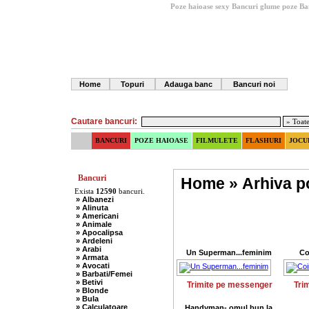
Poze haioase sexy
Bancuri glume poze
Ba
Home
Topuri
Adauga banc
Bancuri noi
Cautare bancuri:
BANCURI
POZE HAIOASE
FILMULETE
FLASHURI
JOCU
Bancuri
Home
»
Arhiva po
Exista
12590
bancuri.
» Albanezi
» Alinuta
» Americani
» Animale
» Apocalipsa
» Ardeleni
» Arabi
Un Superman...feminim
Co
» Armata
» Avocati
» Barbati/Femei
» Betivi
Trimite pe messenger
Tri
» Blonde
» Bula
» Calculatoare
Handyman- omul bun la