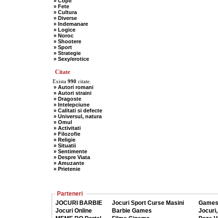
» Copii
» Fete
» Cultura
» Diverse
» Indemanare
» Logice
» Noroc
» Shootere
» Sport
» Strategie
» Sexy/erotice
Citate
Exista
990
citate.
» Autori romani
» Autori straini
» Dragoste
» Intelepciune
» Calitati si defecte
» Universul, natura
» Omul
» Activitati
» Filozofie
» Religie
» Situatii
» Sentimente
» Despre Viata
» Amuzante
» Prietenie
Parteneri
JOCURI BARBIE
Jocuri Sport Curse Masini
Games
Jocuri Online
Barbie Games
Jocuri,