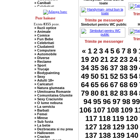
» Canibali
toate
» Celebritati
» Chelneri
Tri
» Chuck Norris
» Ciobani
Poze haioase
Trimite pe messenger
» Comuniste
Exista
8355
poze.
Simboluri pentru WC public
H
» Copii
» Iluzii optice
» Craciun
» Animale
» Cugetari
» Comice
» Culmi
Tri
» Fun Bebe
» Deocheate
Trimite pe messenger
» Celebritati
» Diverse
» Ciudatenii
» Doctori
«
1
2
3
4
5
6
7
8
9
» Computere
» Elevi-Studenti
» Automobile
» Englezi
19
20
21
22
23
24
» Diverse
» Evrei
» Reclame
» Francezi
» Sport
34
35
36
37
38
39
» Ingineri
» Trucaje
» Ion si Maria
» Bodypainting
» Istorice
49
50
51
52
53
54
» Sexy
» Misogine
» Adulti 18+
» Moldoveni
64
65
66
67
68
69
» Caricaturi
» Mosnegi
» Natura glumeata
» Nebuni
79
80
81
82
83
84
» Uimitoarea Romanie
» Negri
» Comunitatea Glumite
» Olteni
» Sexy Craciunite
94
95
96
97
98
99
» Pescari
» O lume nebuna
» Perle
» La serviciu
» Politice
106
107
108
109
1
» Barbati
» Politisti
» Femei
» Popi
117
118
119
120
» Mirese
» Radio Erevan
» Sub fusta
» Religioase
127
128
129
130
» La betie
» Romani
» Dezbracata si nu prea
» Sadice
» Halloween
137
138
139
140
» Secretare
» Craciun
» Sefi