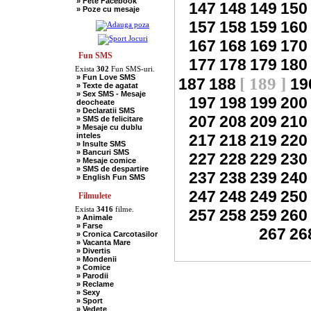
» Fete Facebook
» Scotieni
147
148
149
150
» Poze cu mesaje
» Seci
» Soacre
157
158
159
160
» Sport
» Soferi
167
168
169
170
» Tarani
» Tigani
Fun SMS
177
178
179
180
» Unguri
Exista
302
Fun SMS-uri.
» Umor Negru
» Fun Love SMS
» Vanatori
[ 189 ]
187
188
19
» Texte de agatat
» Sex SMS - Mesaje
197
198
199
200
deocheate
» Declaratii SMS
207
208
209
210
» SMS de felicitare
» Mesaje cu dublu
inteles
217
218
219
220
» Insulte SMS
» Bancuri SMS
227
228
229
230
» Mesaje comice
» SMS de despartire
237
238
239
240
» English Fun SMS
247
248
249
250
Filmulete
Exista
3416
filme.
257
258
259
260
» Animale
» Farse
267
26
» Cronica Carcotasilor
» Vacanta Mare
» Divertis
» Mondenii
» Comice
» Parodii
» Reclame
» Sexy
» Sport
» Vedete