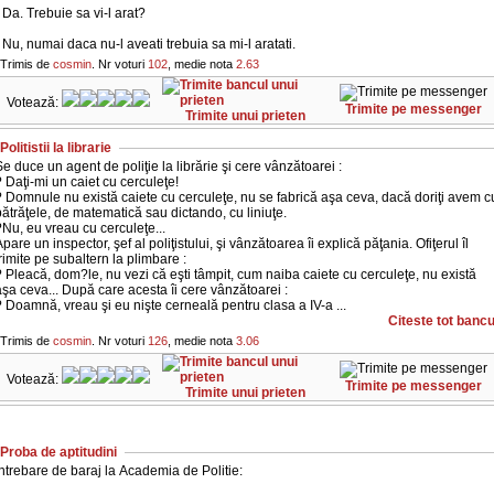
 Da. Trebuie sa vi-l arat?
 Nu, numai daca nu-l aveati trebuia sa mi-l aratati.
Trimis de
cosmin
. Nr voturi
102
, medie nota
2.63
Votează:
Trimite pe messenger
Trimite unui prieten
Politistii la librarie
e duce un agent de poli­ţie la librărie şi cere vânzătoarei :
 Daţi-mi un caiet cu cerculeţe!
 Domnule nu există caiete cu cerculeţe, nu se fabrică aşa ceva, dacă doriţi avem c
ătrăţele, de matematică sau dictando, cu liniuţe.
Nu, eu vreau cu cerculeţe...
pare un inspector, şef al poli­ţistului, şi vânzătoarea îi explică păţania. Ofiţerul îl
rimite pe sub­al­tern la plimbare :
 Pleacă, dom?le, nu vezi că eşti tâmpit, cum naiba caiete cu cercu­leţe, nu există
şa ceva... După care acesta îi cere vânzătoarei :
 Doamnă, vreau şi eu nişte cer­neală pentru clasa a IV-a ...
Citeste tot bancu
Trimis de
cosmin
. Nr voturi
126
, medie nota
3.06
Votează:
Trimite pe messenger
Trimite unui prieten
Proba de aptitudini
ntrebare de baraj la Academia de Politie: