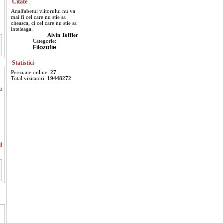
Citate
Analfabetul viitorului nu va
mai fi cel care nu stie sa
citeasca, ci cel care nu stie sa
inteleaga.
Alvin Toffler
Categorie:
Filozofie
Statistici
Persoane online:
27
Total vizitatori:
19448272
u
l