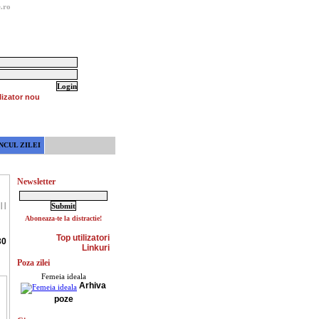
.ro
lizator nou
NCUL ZILEI
Newsletter
|
|
Aboneaza-te la distractie!
Top utilizatori
30
Linkuri
Poza zilei
Femeia ideala
Arhiva
poze