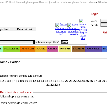
curi Politisti
Bancuri glume poze
Bancuri
jocuri
poze haioase
glume
flashuri
citate
-
Glumite
Login
User:
Parola:
ga banc
Bancuri noi
Uti
E
FILMULETE
FLASHURI
JOCURI
CITATE
FUN SMS
BIORITM
POZA ZILEI
BA
Home
»
Politisti
tegoria
Politisti
contine
327
bancuri
[ 6 ]
1
2
3
4
5
7
8
9
10
11
12
13
14
15
16
17
18
19
20
21
22
23
24
25
26
27
28
29
»
31
32
33
Permisul de conducere
olitistul opreste o masina:
- Aveti permis de conducere?