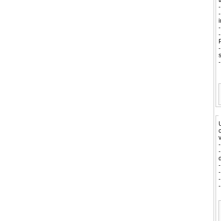
t
-
-
-
-
P
-
s
-
U
c
v
-
-
d
-
-
-
-