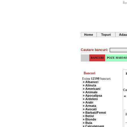
Ban
Home
Topuri
Adau
Cautare bancuri:
BANCURI
POZE HAIOAS
Bancuri
Exista
12590
bancuri.
» Albanezi
» Alinuta
» Americani
Ca
» Animale
» Apocalipsa
«
» Ardeleni
» Arabi
» Armata
» Avocati
» Barbati/Femei
P
» Betivi
» Blonde
» Bula
» Calculatoare