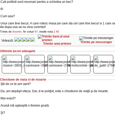
 Cati politisti sunt necesari pentru a schimba un bec?
 6!
- Cum asa?
 Unul care tine becul, 4 care rotesc masa pe care sta cel care tine becul si 1 care s
ita dupa usa sa nu vina curentul!
Trimis de
Anonim
. Nr voturi
97
, medie nota
2.85
Votează:
Trimite pe messenger
Trimite unui prieten
Ultimele jocuri adaugate
Chestiune de viata si de moarte
 Ştii de ce te-am oprit?
 Da, am depăşit viteza. Dar, d-le poliţist, este o chestiune de viaţă şi de moarte.
 Mai exact?
- Acasă mă aşteaptă o femeie goală.
 Şi?