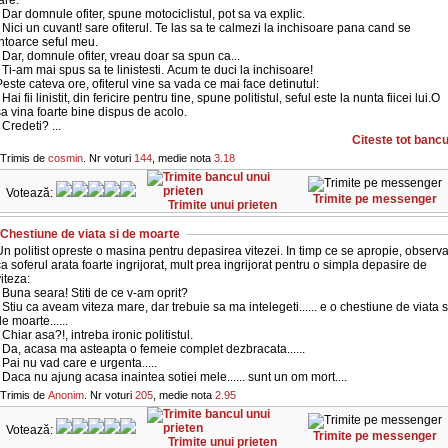
are.
 Dar domnule ofiter, spune motociclistul, pot sa va explic.
 Nici un cuvant! sare ofiterul. Te las sa te calmezi la inchisoare pana cand se
intoarce seful meu.
 Dar, domnule ofiter, vreau doar sa spun ca...
 Ti-am mai spus sa te linistesti. Acum te duci la inchisoare!
este cateva ore, ofiterul vine sa vada ce mai face detinutul:
 Hai fii linistit, din fericire pentru tine, spune politistul, seful este la nunta fiicei lui.O
a vina foarte bine dispus de acolo.
 Credeti? ...
Citeste tot bancu
Trimis de
cosmin
. Nr voturi
144
, medie nota
3.18
Votează:
Trimite pe messenger
Trimite unui prieten
Chestiune de viata si de moarte
n politist opreste o masina pentru depasirea vitezei. In timp ce se apropie, observ
a soferul arata foarte ingrijorat, mult prea ingrijorat pentru o simpla depasire de
iteza:
 Buna seara! Stiti de ce v-am oprit?
 Stiu ca aveam viteza mare, dar trebuie sa ma intelegeti...... e o chestiune de viata s
e moarte......
 Chiar asa?!, intreba ironic politistul.
 Da, acasa ma asteapta o femeie complet dezbracata......
 Pai nu vad care e urgenta.....
 Daca nu ajung acasa inaintea sotiei mele...... sunt un om mort....
Trimis de
Anonim
. Nr voturi
205
, medie nota
2.95
Votează:
Trimite pe messenger
Trimite unui prieten