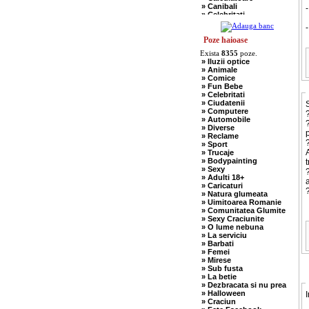
» Canibali
-
» Celebritati
» Chelneri
-
» Chuck Norris
» Ciobani
Poze haioase
» Comuniste
Exista
8355
poze.
» Copii
» Iluzii optice
» Craciun
» Animale
» Cugetari
» Comice
» Culmi
» Fun Bebe
» Deocheate
» Celebritati
» Diverse
» Ciudatenii
S
» Doctori
» Computere
?
» Elevi-Studenti
» Automobile
» Englezi
?
» Diverse
» Evrei
p
» Reclame
» Francezi
?
» Sport
» Ingineri
A
» Trucaje
» Ion si Maria
» Bodypainting
t
» Istorice
» Sexy
?
» Misogine
» Adulti 18+
» Moldoveni
a
» Caricaturi
» Mosnegi
?
» Natura glumeata
» Nebuni
» Uimitoarea Romanie
» Negri
» Comunitatea Glumite
» Olteni
» Sexy Craciunite
» Pescari
» O lume nebuna
» Perle
» La serviciu
» Politice
» Barbati
» Politisti
» Femei
» Popi
» Mirese
» Radio Erevan
» Sub fusta
» Religioase
» La betie
» Romani
» Dezbracata si nu prea
» Sadice
» Halloween
I
» Secretare
» Craciun
» Sefi