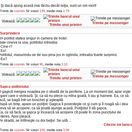
 Şi dacă ajung acasă mai târziu decât soţia, sunt un om mort!
Trimis de
cosmin
. Nr voturi
139
, medie nota
2.79
Votează:
Trimite pe messenger
Trimite unui prieten
Surprindere
n politist statea singur in camera de hotel.
ate cineva la usa, politistul intreaba:
 Cine-i?
 Eu!
olitistul, masurindu-se de sus pina jos in oglinda, intreaba foarte surprins:
- Eu?
Trimis de
cosmin
. Nr voturi
90
, medie nota
3.10
Votează:
Trimite pe messenger
Trimite unui prieten
Sapca politistului
O gagică mergea noaptea pe o stradă de la periferie. La un moment dat, apar nişte
igani care o violează. Şi, ca să nu plece cu mîna goală, îi iau şi hainele. Ea, ce să
acă, se bagă într-un boschet şi aşteaptă.
upă un timp, apare un poliţist. Gagica îi povesteşte ce şi cum şi îl roagă să-i dea
eva să se acopere, ca să poată ajunge acasă. Poliţistul îi dă şapca.
a, ce să facă, ia şapca şi încearcă să acopere cît poate în zona punctului de
nteres. Apoi pleacă.
e stradă, se întîlneşte cu doi beţivi. Se uită ...
Citeste tot bancu
Trimis de
cosmin
. Nr voturi
100
, medie nota
3.06