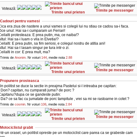
Votează:
Trimite pe messenger
Trimite unui prieten
Cadouri pentru vamesi
ica era ziua de nastere a unui vames si colegii lui nu stiau ce cadou sa-i faca.
ice unul: Hai sa-i cumparam un Ferrari!
eilalti protesteaza: E prea putin, ma, ce naiba!?
ltul: Hai sa-i luam o vila in Elvetia!?
eilalti: E prea putin, sa fim seriosi, e colegul nostru de atitia ani!
ltul: Hai sa-l lasam singur pe tura intr-o zi.
eilalti in cor: E prea mult, ma?
Trimis de
Anonim
. Nr voturi
144
, medie nota
2.88
Votează:
Trimite pe messenger
Trimite unui prieten
Propunere prosteasca
n politist se duce la sectie in preajma Pastelui si-l intreaba pe capitan:
- Don? capitan, nu cumparati juma? de porc ?
Capitanu?dupa ce se gandeste putin:
 Da? ce sa fac cu jumatate de porc tampitule , vrei sa mi se rastoarne in cotet ?
Trimis de
cosmin
. Nr voturi
106
, medie nota
2.84
Votează:
Trimite pe messenger
Trimite unui prieten
Motociclistul grabit
ntr-un orasel, un politist opreste pe un motociclist care parea ca se grabeste cam