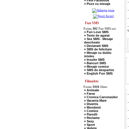
» Fete Facebook
» Scotieni
-
» Poze cu mesaje
» Seci
» Soacre
-
» Sport
» Soferi
» Tarani
» Tigani
Fun SMS
» Unguri
-
Exista
302
Fun SMS-uri.
» Umor Negru
u
» Fun Love SMS
» Vanatori
» Texte de agatat
» Sex SMS - Mesaje
deocheate
» Declaratii SMS
» SMS de felicitare
» Mesaje cu dublu
inteles
» Insulte SMS
» Bancuri SMS
» Mesaje comice
» SMS de despartire
» English Fun SMS
Filmulete
Exista
3416
filme.
» Animale
» Farse
-
» Cronica Carcotasilor
» Vacanta Mare
-
» Divertis
» Mondenii
-
» Comice
» Parodii
» Reclame
» Sexy
» Sport
-
» Vedete