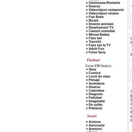
» Uimitoarea Romanie
-
» Diverse
» Videoclipuri romanesti
» Videoclipuri straine
» Fun Bebe
» Bizare
» Desene animate
» Divertisment TV
» Clasicii comediei
» Mircea Badea
» Faze tari
U
» Traznitii
B
» Faze tari la TV
-
» Adult Fun
-
» Farse Sexy
P
Flashuri
Exista
159
flashuri.
» Sexy
» Comice
» Lectii de viata
» Peisaje
» Animalute
» Diverse
» Calendare
» Dragoste
ţ
» Felicitari
f
» Imaginatie
D
» De suflet
c
» Prietenie
E
Jocuri
i
P
» Actiune
» Amuzante
» Aventuri