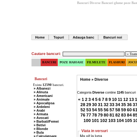
Bancuri Diverse
Bancuri glume poze
Ban
Home
Topuri
Adauga banc
Bancuri noi
Cautare bancuri:
BANCURI
POZE HAIOASE
FILMULETE
FLASHURI
JOCU
Bancuri
Home
»
Diverse
Exista
12590
bancuri.
» Albanezi
» Alinuta
Categoria
Diverse
contine
1145
bancuri
» Americani
«
1
2
3
4
5
6
7
8
9
10
11
12
13
» Animale
» Apocalipsa
28
29
30
31
32
33
34
35
36
3
» Ardeleni
52
53
54
55
56
57
58
59
60
6
» Arabi
» Armata
76
77
78
79
80
81
82
83
84
8
» Avocati
100
101
102
103
104
105
1
» Barbati/Femei
» Betivi
» Blonde
Viata in versuri
» Bula
Ma uit la luna
» Calculatoare