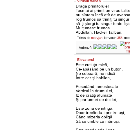
Virusul taliban
Dragă primitorule!
Tocmai ai primit un virus tali
nu sîntem încă atît de avansa
rog frumos să trimiţi tu singur 
să-ţi ştergi tu singur toate fiş
Mulţumesc frumos.
Abdullah. Hacker Taliban.
Trimis de
maryjan
. Nr voturi
358
, med
Votează:
Tr
Elevatorul
Este cutiuţa mică,
Ce-apăsând pe un buton,
Ne coboară, ne ridică
Între cer şi babilon,
Posedând, amestecate
Vertical în drumul ei,
Iz de crătiţi afumate
Şi parfumuri de doi lei,
Este zona de intrigă,
Doar trecându-i printre uşi,
Cănd mizeria obligă
Să se umble cu mănuşi,