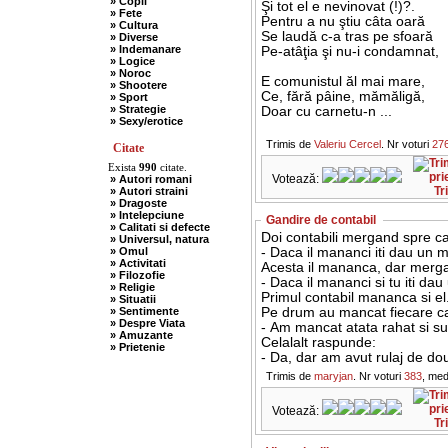
» Copii
Şi tot el e nevinovat (!)?.
» Fete
Pentru a nu ştiu câta oară
» Cultura
Se laudă c-a tras pe sfoară
» Diverse
» Indemanare
Pe-atâţia şi nu-i condamnat,
» Logice
» Noroc
E comunistul ăl mai mare,
» Shootere
Ce, fără pâine, mămăligă,
» Sport
» Strategie
Doar cu carnetu-n ...
» Sexy/erotice
Trimis de
Valeriu Cercel
. Nr voturi
27
Citate
Exista
990
citate.
Votează:
» Autori romani
Tr
» Autori straini
» Dragoste
» Intelepciune
Gandire de contabil
» Calitati si defecte
Doi contabili mergand spre ca
» Universul, natura
» Omul
- Daca il mananci iti dau un mi
» Activitati
Acesta il mananca, dar merga
» Filozofie
- Daca il mananci si tu iti dau
» Religie
Primul contabil mananca si el
» Situatii
» Sentimente
Pe drum au mancat fiecare cat
» Despre Viata
- Am mancat atata rahat si sun
» Amuzante
Celalalt raspunde:
» Prietenie
- Da, dar am avut rulaj de do
Trimis de
maryjan
. Nr voturi
383
, med
Votează:
Tr