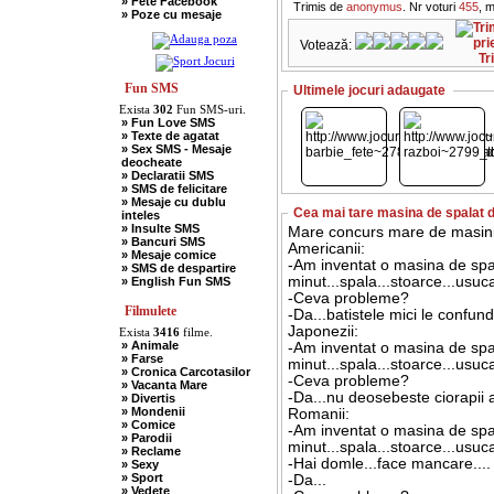
» Fete Facebook
» Scotieni
Trimis de
anonymus
. Nr voturi
455
, 
» Poze cu mesaje
» Seci
» Soacre
Votează:
» Sport
Tr
» Soferi
» Tarani
» Tigani
Fun SMS
Ultimele jocuri adaugate
» Unguri
Exista
302
Fun SMS-uri.
» Umor Negru
» Fun Love SMS
» Vanatori
» Texte de agatat
» Sex SMS - Mesaje
deocheate
» Declaratii SMS
» SMS de felicitare
» Mesaje cu dublu
Cea mai tare masina de spalat 
inteles
» Insulte SMS
Mare concurs mare de masini
» Bancuri SMS
Americanii:
» Mesaje comice
-Am inventat o masina de spal
» SMS de despartire
minut...spala...stoarce...usuca
» English Fun SMS
-Ceva probleme?
Filmulete
-Da...batistele mici le confun
Japonezii:
Exista
3416
filme.
» Animale
-Am inventat o masina de spal
» Farse
minut...spala...stoarce...usuca
» Cronica Carcotasilor
-Ceva probleme?
» Vacanta Mare
-Da...nu deosebeste ciorapii al
» Divertis
» Mondenii
Romanii:
» Comice
-Am inventat o masina de spal
» Parodii
minut...spala...stoarce...usuc
» Reclame
-Hai domle...face mancare....
» Sexy
» Sport
-Da...
» Vedete