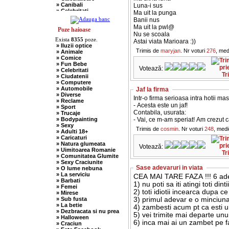
» Canibali
Luna-i sus
» Celebritati
Ma uit la punga
» Chelneri
Banii nus
» Chuck Norris
Ma uit la pwl@
» Ciobani
Poze haioase
Nu se scoala
» Comuniste
Exista
8355
poze.
Astai viata Marioara :))
» Copii
» Iluzii optice
» Craciun
Trimis de
maryjan
. Nr voturi
276
, med
» Animale
» Cugetari
» Comice
» Culmi
» Fun Bebe
» Deocheate
Votează:
» Celebritati
» Diverse
Tr
» Ciudatenii
» Doctori
» Computere
» Elevi-Studenti
» Automobile
Jaf la firma
» Englezi
» Diverse
» Evrei
Intr-o firma serioasa intra hotii mas
» Reclame
» Francezi
- Acesta este un jaf!
» Sport
» Ingineri
Contabila, usurata:
» Trucaje
» Ion si Maria
» Bodypainting
- Vai, ce m-am speriat! Am crezut c
» Istorice
» Sexy
» Misogine
Trimis de
cosmin
. Nr voturi
248
, med
» Adulti 18+
» Moldoveni
» Caricaturi
» Mosnegi
» Natura glumeata
» Nebuni
Votează:
» Uimitoarea Romanie
» Negri
Tr
» Comunitatea Glumite
» Olteni
» Sexy Craciunite
» Pescari
Sase adevaruri in viata
» O lume nebuna
» Perle
» La serviciu
CEA MAI TARE FAZA !!! 6 adev
» Politice
» Barbati
» Politisti
1) nu poti sa iti atingi toti dint
» Femei
» Popi
2) toti idiotii incearca dupa ce
» Mirese
» Radio Erevan
» Sub fusta
3) primul adevar e o minciuna
» Religioase
» La betie
4) zambesti acum pt ca esti un
» Romani
» Dezbracata si nu prea
» Sadice
5) vei trimite mai departe unui 
» Halloween
» Secretare
6) inca mai ai un zambet pe fa
» Craciun
» Sefi