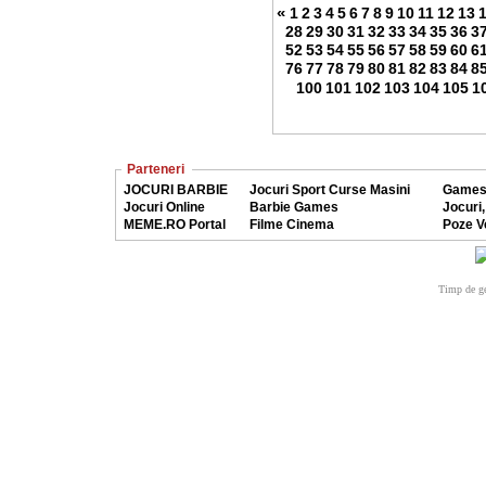
«
1
2
3
4
5
6
7
8
9
10
11
12
13
28
29
30
31
32
33
34
35
36
3
52
53
54
55
56
57
58
59
60
6
76
77
78
79
80
81
82
83
84
8
100
101
102
103
104
105
1
Parteneri
JOCURI BARBIE
Jocuri Sport Curse Masini
Games
Jocuri Online
Barbie Games
Jocuri,
MEME.RO Portal
Filme Cinema
Poze V
Timp de ge