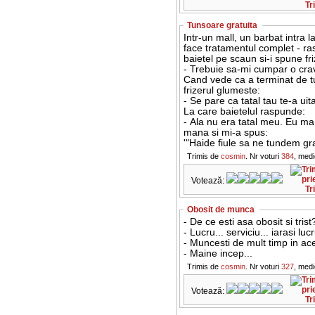
Tr
Tunsoare gratuita
Intr-un mall, un barbat intra la
face tratamentul complet - ras,
baietel pe scaun si-i spune fri
- Trebuie sa-mi cumpar o crav
Cand vede ca a terminat de tun
frizerul glumeste:
- Se pare ca tatal tau te-a uita
La care baietelul raspunde:
- Ala nu era tatal meu. Eu ma 
mana si mi-a spus:
'"Haide fiule sa ne tundem grat
Trimis de
cosmin
. Nr voturi
384
, med
Votează:
Tr
Obosit de munca
- De ce esti asa obosit si tris
- Lucru... serviciu... iarasi lu
- Muncesti de mult timp in ace
- Maine incep...
Trimis de
cosmin
. Nr voturi
327
, med
Votează:
Tr