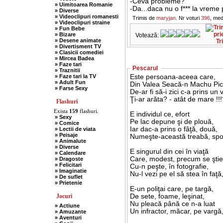
-Ceva probleme?
» Uimitoarea Romanie
-Da...daca nu o f*** la vreme
» Diverse
» Videoclipuri romanesti
Trimis de
maryjan
. Nr voturi
396
, med
» Videoclipuri straine
» Fun Bebe
» Bizare
Votează:
» Desene animate
Tr
» Divertisment TV
» Clasicii comediei
» Mircea Badea
» Faze tari
Pescarul
» Traznitii
» Faze tari la TV
Este persoana-aceea care,
» Adult Fun
Din Valea Seacă-n Machu Pic
» Farse Sexy
De-ar fi să-i zici c-a prins un v
Ţi-ar arăta? - atât de mare !!!
Flashuri
Exista
159
flashuri.
E individul ce, efort
» Sexy
Pe lac depune şi de plouă,
» Comice
Iar dac-a prins o fâţă, două,
» Lectii de viata
» Peisaje
Numeşte-această treabă, spo
» Animalute
» Diverse
E singurul din cei în viaţă
» Calendare
Care, modest, precum se ştie 
» Dragoste
» Felicitari
Cu-n peşte, în fotografie,
» Imaginatie
Nu-l vezi pe el să stea în faţă
» De suflet
» Prietenie
E-un poliţai care, pe targă,
Jocuri
De sete, foame, leşinat,
Nu pleacă până ce n-a luat
» Actiune
Un infractor, măcar, pe vargă
» Amuzante
» Aventuri