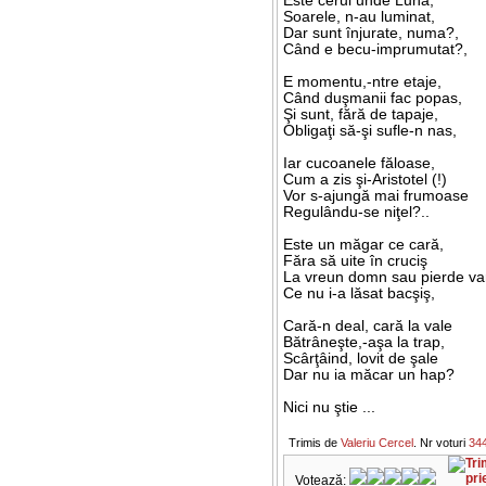
Este cerul unde Luna,
Soarele, n-au luminat,
Dar sunt înjurate, numa?,
Când e becu-imprumutat?,
E momentu,-ntre etaje,
Când duşmanii fac popas,
Şi sunt, fără de tapaje,
Obligaţi să-şi sufle-n nas,
Iar cucoanele făloase,
Cum a zis şi-Aristotel (!)
Vor s-ajungă mai frumoase
Regulându-se niţel?..
Este un măgar ce cară,
Făra să uite în cruciş
La vreun domn sau pierde va
Ce nu i-a lăsat bacşiş,
Cară-n deal, cară la vale
Bătrâneşte,-aşa la trap,
Scârţâind, lovit de şale
Dar nu ia măcar un hap?
Nici nu ştie ...
Trimis de
Valeriu Cercel
. Nr voturi
34
Votează: