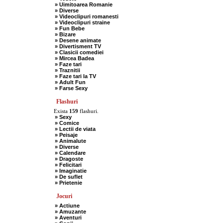
» Uimitoarea Romanie
» Diverse
» Videoclipuri romanesti
» Videoclipuri straine
» Fun Bebe
» Bizare
» Desene animate
» Divertisment TV
» Clasicii comediei
» Mircea Badea
» Faze tari
» Traznitii
» Faze tari la TV
» Adult Fun
» Farse Sexy
Flashuri
Exista
159
flashuri.
» Sexy
» Comice
» Lectii de viata
» Peisaje
» Animalute
» Diverse
» Calendare
» Dragoste
» Felicitari
» Imaginatie
» De suflet
» Prietenie
Jocuri
» Actiune
» Amuzante
» Aventuri