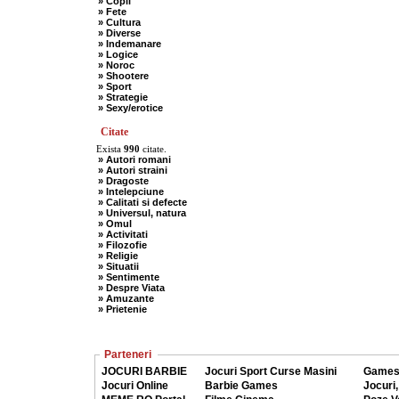
» Copii
» Fete
» Cultura
» Diverse
» Indemanare
» Logice
» Noroc
» Shootere
» Sport
» Strategie
» Sexy/erotice
Citate
Exista
990
citate.
» Autori romani
» Autori straini
» Dragoste
» Intelepciune
» Calitati si defecte
» Universul, natura
» Omul
» Activitati
» Filozofie
» Religie
» Situatii
» Sentimente
» Despre Viata
» Amuzante
» Prietenie
Parteneri
JOCURI BARBIE
Jocuri Sport Curse Masini
Games
Jocuri Online
Barbie Games
Jocuri,