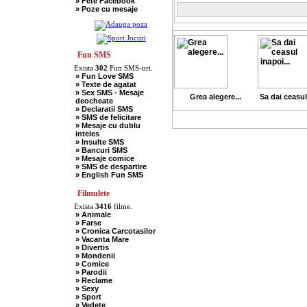
» Fete Facebook
» Scotieni
» Poze cu mesaje
» Seci
» Soacre
» Sport
» Soferi
» Tarani
» Tigani
Fun SMS
» Unguri
Exista
302
Fun SMS-uri.
» Umor Negru
» Fun Love SMS
» Vanatori
» Texte de agatat
» Sex SMS - Mesaje
Grea alegere...
Sa dai ceasul
deocheate
» Declaratii SMS
» SMS de felicitare
» Mesaje cu dublu
inteles
» Insulte SMS
» Bancuri SMS
» Mesaje comice
» SMS de despartire
» English Fun SMS
Filmulete
Exista
3416
filme.
» Animale
» Farse
» Cronica Carcotasilor
» Vacanta Mare
» Divertis
» Mondenii
» Comice
» Parodii
» Reclame
» Sexy
» Sport
» Vedete