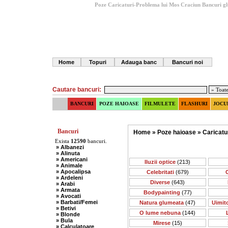
Poze Caricaturi-Problema lui Mos Craciun
Bancuri g
Home
Topuri
Adauga banc
Bancuri noi
Cautare bancuri:
BANCURI
POZE HAIOASE
FILMULETE
FLASHURI
JOCU
Bancuri
Home
»
Poze haioase
»
Caricatu
Exista
12590
bancuri.
» Albanezi
» Alinuta
» Americani
Iluzii optice
(213)
» Animale
» Apocalipsa
Celebritati
(679)
C
» Ardeleni
Diverse
(643)
» Arabi
» Armata
Bodypainting
(77)
» Avocati
» Barbati/Femei
Natura glumeata
(47)
Uimit
» Betivi
O lume nebuna
(144)
» Blonde
» Bula
Mirese
(15)
» Calculatoare