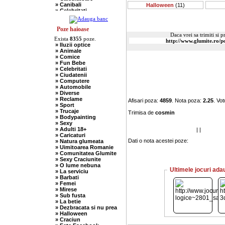
» Canibali
Halloween
(11)
» Celebritati
» Chelneri
» Chuck Norris
» Ciobani
Poze haioase
» Comuniste
Daca vrei sa trimiti si p
Exista
8355
poze.
» Copii
» Iluzii optice
» Craciun
» Animale
» Cugetari
» Comice
» Culmi
» Fun Bebe
» Deocheate
» Celebritati
» Diverse
» Ciudatenii
» Doctori
» Computere
» Elevi-Studenti
» Automobile
» Englezi
» Diverse
» Evrei
» Reclame
Afisari poza:
4859
. Nota poza:
2.25
. Vo
» Francezi
» Sport
» Ingineri
» Trucaje
Trimisa de
cosmin
» Ion si Maria
» Bodypainting
» Istorice
» Sexy
» Misogine
» Adulti 18+
|
|
» Moldoveni
» Caricaturi
» Mosnegi
Dati o nota acestei poze:
» Natura glumeata
» Nebuni
» Uimitoarea Romanie
» Negri
» Comunitatea Glumite
» Olteni
» Sexy Craciunite
» Pescari
» O lume nebuna
» Perle
Ultimele jocuri ada
» La serviciu
» Politice
» Barbati
» Politisti
» Femei
» Popi
» Mirese
» Radio Erevan
» Sub fusta
» Religioase
» La betie
» Romani
» Dezbracata si nu prea
» Sadice
» Halloween
» Secretare
» Craciun
» Sefi