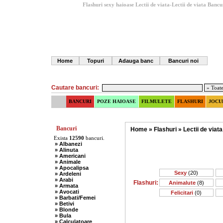
Flashuri sexy haioase Lectii de viata-Lectii de viata
Bancu
Home
Topuri
Adauga banc
Bancuri noi
Cautare bancuri:
BANCURI
POZE HAIOASE
FILMULETE
FLASHURI
JOCU
Bancuri
Home
»
Flashuri
»
Lectii de viata
Exista
12590
bancuri.
» Albanezi
» Alinuta
» Americani
» Animale
» Apocalipsa
Sexy
(20)
» Ardeleni
» Arabi
Flashuri:
Animalute
(8)
» Armata
» Avocati
Felicitari
(0)
» Barbati/Femei
» Betivi
» Blonde
» Bula
» Calculatoare