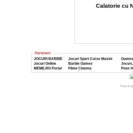
Calatorie cu N
Parteneri
JOCURI BARBIE
Jocuri Sport Curse Masini
Games
Jocuri Online
Barbie Games
Jocuri,
MEME.RO Portal
Filme Cinema
Poze V
Timp de ge