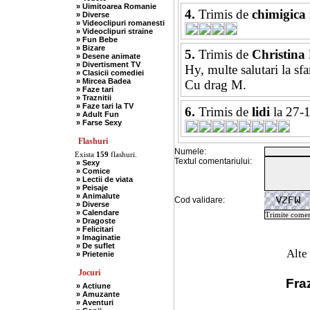
» Uimitoarea Romanie
4.
Trimis de
chimigica 
» Diverse
» Videoclipuri romanesti
» Videoclipuri straine
» Fun Bebe
» Bizare
5.
Trimis de
Christina
» Desene animate
» Divertisment TV
Hy, multe salutari la sf
» Clasicii comediei
» Mircea Badea
Cu drag M.
» Faze tari
» Traznitii
» Faze tari la TV
6.
Trimis de
lidi
la 27-
» Adult Fun
» Farse Sexy
Flashuri
Numele:
Exista
159
flashuri.
Textul comentariului:
» Sexy
» Comice
» Lectii de viata
» Peisaje
» Animalute
Cod validare:
» Diverse
» Calendare
» Dragoste
» Felicitari
» Imaginatie
» De suflet
Alte
» Prietenie
Jocuri
Fraz
» Actiune
» Amuzante
» Aventuri