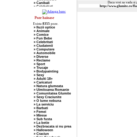
Daca vrei sa vada si p
» Canibali
» Celebritati
» Chelneri
» Chuck Norris
» Ciobani
Poze haioase
» Comuniste
Exista
8355
poze.
» Copii
» Iluzii optice
» Craciun
» Animale
» Cugetari
» Comice
» Culmi
» Fun Bebe
» Deocheate
» Celebritati
» Diverse
» Ciudatenii
» Doctori
» Computere
» Elevi-Studenti
» Automobile
» Englezi
» Diverse
» Evrei
» Reclame
» Francezi
» Sport
» Ingineri
» Trucaje
» Ion si Maria
» Bodypainting
» Istorice
» Sexy
» Misogine
» Adulti 18+
» Moldoveni
» Caricaturi
» Mosnegi
» Natura glumeata
» Nebuni
» Uimitoarea Romanie
» Negri
» Comunitatea Glumite
» Olteni
» Sexy Craciunite
» Pescari
» O lume nebuna
» Perle
» La serviciu
» Politice
» Barbati
» Politisti
» Femei
» Popi
» Mirese
» Radio Erevan
» Sub fusta
» Religioase
» La betie
» Romani
» Dezbracata si nu prea
» Sadice
» Halloween
» Secretare
» Craciun
» Sefi