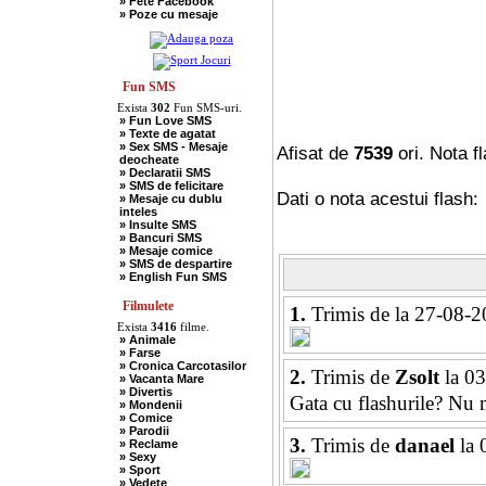
» Fete Facebook
» Scotieni
» Poze cu mesaje
» Seci
» Soacre
» Sport
» Soferi
» Tarani
» Tigani
Fun SMS
» Unguri
Exista
302
Fun SMS-uri.
» Umor Negru
» Fun Love SMS
» Vanatori
» Texte de agatat
» Sex SMS - Mesaje
Afisat de
7539
ori. Nota f
deocheate
» Declaratii SMS
» SMS de felicitare
Dati o nota acestui flash:
» Mesaje cu dublu
inteles
» Insulte SMS
» Bancuri SMS
» Mesaje comice
» SMS de despartire
» English Fun SMS
Filmulete
1.
Trimis de
la 27-08-2
Exista
3416
filme.
» Animale
» Farse
» Cronica Carcotasilor
2.
Trimis de
Zsolt
la 03
» Vacanta Mare
» Divertis
Gata cu flashurile? Nu
» Mondenii
» Comice
» Parodii
3.
Trimis de
danael
la 
» Reclame
» Sexy
» Sport
» Vedete