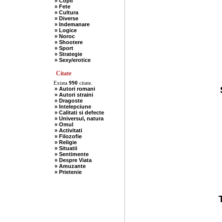
» Copii
» Fete
» Cultura
» Diverse
» Indemanare
» Logice
» Noroc
» Shootere
» Sport
» Strategie
» Sexy/erotice
Citate
Exista
990
citate.
» Autori romani
» Autori straini
» Dragoste
» Intelepciune
» Calitati si defecte
» Universul, natura
» Omul
» Activitati
» Filozofie
» Religie
» Situatii
» Sentimente
» Despre Viata
» Amuzante
» Prietenie