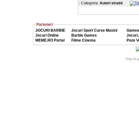
- Categoria:
Autori straini
Parteneri
JOCURI BARBIE
Jocuri Sport Curse Masini
Games
Jocuri Online
Barbie Games
Jocuri,
MEME.RO Portal
Filme Cinema
Poze V
Timp de ge