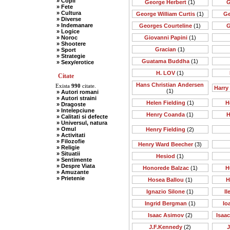
» Copii
George Herbert
(1)
G
» Fete
» Cultura
George William Curtis
(1)
Ge
» Diverse
» Indemanare
Georges Courteline
(1)
G
» Logice
» Noroc
Giovanni Papini
(1)
» Shootere
Gracian
(1)
» Sport
» Strategie
Guatama Buddha
(1)
» Sexy/erotice
H. LOV
(1)
Citate
Hans Christian Andersen
Exista
990
citate.
Harry
(1)
» Autori romani
» Autori straini
Helen Fielding
(1)
H
» Dragoste
» Intelepciune
Henry Coanda
(1)
H
» Calitati si defecte
» Universul, natura
» Omul
Henry Fielding
(2)
» Activitati
» Filozofie
Henry Ward Beecher
(3)
» Religie
» Situatii
Hesiod
(1)
» Sentimente
» Despre Viata
Honorede Balzac
(1)
H
» Amuzante
» Prietenie
Hosea Ballou
(1)
H
Ignazio Silone
(1)
I
Ingrid Bergman
(1)
Io
Isaac Asimov
(2)
Isaa
J.F.Kennedy
(2)
J