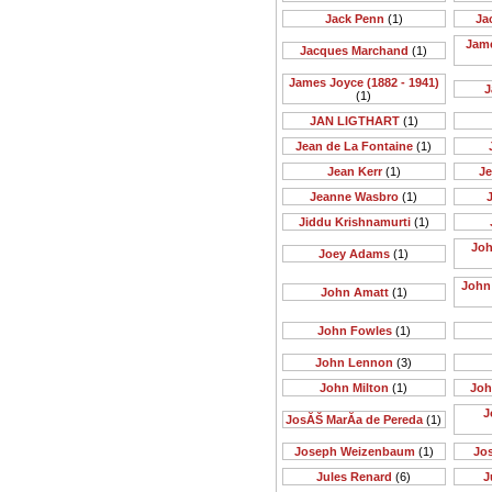
Jack Penn
(1)
Ja
Jame
Jacques Marchand
(1)
James Joyce (1882 - 1941)
J
(1)
JAN LIGTHART
(1)
Jean de La Fontaine
(1)
Jean Kerr
(1)
Je
Jeanne Wasbro
(1)
J
Jiddu Krishnamurti
(1)
Joh
Joey Adams
(1)
John 
John Amatt
(1)
John Fowles
(1)
John Lennon
(3)
John Milton
(1)
Joh
J
JosĂŠ MarĂ­a de Pereda
(1)
Joseph Weizenbaum
(1)
Jo
Jules Renard
(6)
J