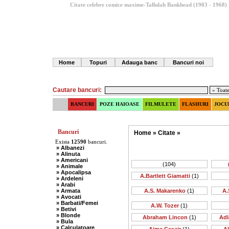
Citate celebre comice maxime-Tallulah Bankhead (1903 - 1968)
Home
Topuri
Adauga banc
Bancuri noi
Cautare bancuri:
BANCURI
POZE HAIOASE
FILMULETE
FLASHURI
JOCU
Bancuri
Home
»
Citate
»
Exista
12590
bancuri.
» Albanezi
» Alinuta
» Americani
(104)
» Animale
» Apocalipsa
A.Bartlett Giamatti
(1)
» Ardeleni
» Arabi
» Armata
A.S. Makarenko
(1)
A.
» Avocati
» Barbati/Femei
A.W. Tozer
(1)
» Betivi
» Blonde
Abraham Lincon
(1)
Adl
» Bula
» Calculatoare