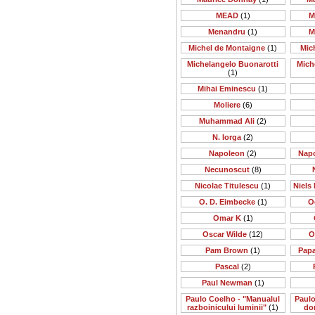
MEAD
(1)
M
Menandru
(1)
M
Michel de Montaigne
(1)
Mic
Michelangelo Buonarotti
Mich
(1)
Mihai Eminescu
(1)
Moliere
(6)
Muhammad Ali
(2)
N. Iorga
(2)
Napoleon
(2)
Nap
Necunoscut
(8)
Nicolae Titulescu
(1)
Niels 
O. D. Eimbecke
(1)
O
Omar K
(1)
Oscar Wilde
(12)
O
Pam Brown
(1)
Papa
Pascal
(2)
Paul Newman
(1)
Paulo Coelho - "Manualul
Paulo
razboinicului luminii"
(1)
do