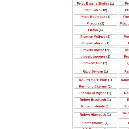
Percy Bysshe Shelley
(1)
Pe
Petre Tutea
(18)
PH
Pierre Bourgault
(1)
Pie
Pitagora
(2)
Pitago
Platon
(4)
Prentice Mulford
(2)
Pr
Proverb african
(1)
Proverb chinez
(2)
pr
proverb japonez
(2)
Pr
proverb turc
(2)
Q
Radu Beligan
(1)
Rai
RALPH MARTERIE
(1)
Ralp
Raymond Castans
(1)
Richard of Wyche
(1)
Rob
Robert Brasillach
(1)
R
Robert Lalonde
(1)
Ro
ROD
Robyn Hitchcock
(1)
Rome (movie)
(1)