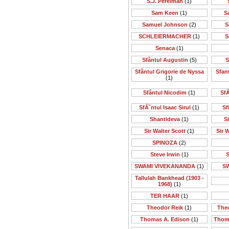
S.J. Perelman
(1)
Sam Keen
(1)
S
Samuel Johnson
(2)
S
SCHLEIERMACHER
(1)
S
Senaca
(1)
Sfântul Augustin
(5)
S
Sfântul Grigorie de Nyssa
Sfan
(1)
Sfântul Nicodim
(1)
SfĂ
SfĂ˘ntul Isaac Sirul
(1)
Sf
Shantideva
(1)
S
Sir Walter Scott
(1)
Sir 
SPINOZA
(2)
Steve Irwin
(1)
S
SWAMI VIVEKANANDA
(1)
S
Tallulah Bankhead (1903 -
1968)
(1)
TER HAAR
(1)
Theodor Reik
(1)
The
Thomas A. Edison
(1)
Thom