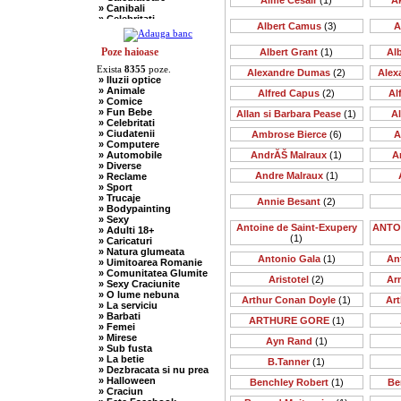
Aime Cesair
(1)
A
» Canibali
» Celebritati
Albert Camus
(3)
A
» Chelneri
» Chuck Norris
» Ciobani
Poze haioase
Albert Grant
(1)
Al
» Comuniste
Exista
8355
poze.
» Copii
Alexandre Dumas
(2)
Alex
» Iluzii optice
» Craciun
» Animale
Alfred Capus
(2)
Al
» Cugetari
» Comice
» Culmi
» Fun Bebe
Allan si Barbara Pease
(1)
A
» Deocheate
» Celebritati
» Diverse
» Ciudatenii
Ambrose Bierce
(6)
A
» Doctori
» Computere
» Elevi-Studenti
» Automobile
AndrĂŠ Malraux
(1)
A
» Englezi
» Diverse
» Evrei
Andre Malraux
(1)
» Reclame
» Francezi
» Sport
» Ingineri
» Trucaje
» Ion si Maria
Annie Besant
(2)
» Bodypainting
» Istorice
» Sexy
» Misogine
Antoine de Saint-Exupery
ANTO
» Adulti 18+
» Moldoveni
(1)
» Caricaturi
» Mosnegi
» Natura glumeata
» Nebuni
Antonio Gala
(1)
An
» Uimitoarea Romanie
» Negri
» Comunitatea Glumite
» Olteni
Aristotel
(2)
Ar
» Sexy Craciunite
» Pescari
» O lume nebuna
» Perle
Arthur Conan Doyle
(1)
Art
» La serviciu
» Politice
» Barbati
» Politisti
ARTHURE GORE
(1)
» Femei
» Popi
» Mirese
» Radio Erevan
Ayn Rand
(1)
» Sub fusta
» Religioase
» La betie
B.Tanner
(1)
» Romani
» Dezbracata si nu prea
» Sadice
» Halloween
Benchley Robert
(1)
Be
» Secretare
» Craciun
» Sefi