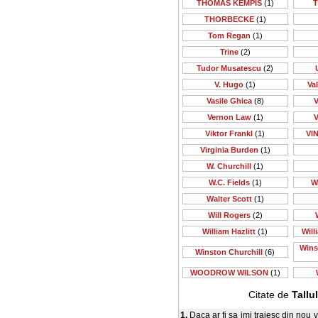
THOMAS KEMPIS
(1)
T
THORBECKE
(1)
Tom Regan
(1)
Trine
(2)
Tudor Musatescu
(2)
V. Hugo
(1)
Va
Vasile Ghica
(8)
V
Vernon Law
(1)
V
Viktor Frankl
(1)
VI
Virginia Burden
(1)
W. Churchill
(1)
W.C. Fields
(1)
W
Walter Scott
(1)
Will Rogers
(2)
William Hazlitt
(1)
Will
Wins
Winston Churchill
(6)
WOODROW WILSON
(1)
Citate de
Tallu
1.
Daca ar fi sa imi traiesc din nou 