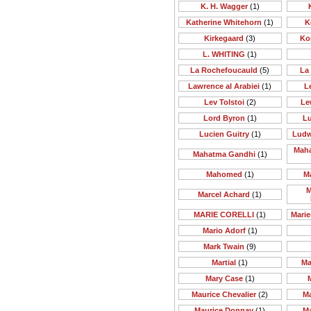
K. H. Wagger
(1)
Katherine Whitehorn
(1)
K
Kirkegaard
(3)
Ko
L. WHITING
(1)
La Rochefoucauld
(5)
La
Lawrence al Arabiei
(1)
Le
Lev Tolstoi
(2)
Le
Lord Byron
(1)
Lu
Lucien Guitry
(1)
Ludw
Maha
Mahatma Gandhi
(1)
Mahomed
(1)
M
M
Marcel Achard
(1)
MARIE CORELLI
(1)
Mari
Mario Adorf
(1)
Mark Twain
(9)
Martial
(1)
Ma
Mary Case
(1)
Maurice Chevalier
(2)
M
Maurice Donnay
(1)
M