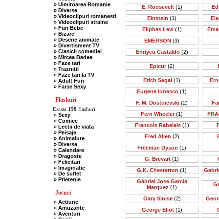
» Uimitoarea Romanie
E. Roosevelt
(1)
Ed
» Diverse
» Videoclipuri romanesti
Einstein
(1)
Ele
» Videoclipuri straine
» Fun Bebe
Eliphas Levi
(1)
Ema
» Bizare
» Desene animate
EMERSON
(3)
» Divertisment TV
» Clasicii comediei
Enriyeu Castaldo
(2)
» Mircea Badea
» Faze tari
Epicur
(2)
» Traznitii
» Faze tari la TV
Erich Segal
(1)
Ern
» Adult Fun
» Farse Sexy
Eugene Ionesco
(1)
Flashuri
F. M. Dostoievski
(2)
Far
Exista
159
flashuri.
Fern Wheeler
(1)
FRA
» Sexy
» Comice
Francois Rabelais
(1)
» Lectii de viata
» Peisaje
Fred Allen
(2)
» Animalute
» Diverse
Freeman Dyson
(1)
» Calendare
» Dragoste
G. Brevart
(1)
» Felicitari
» Imaginatie
G.K. Chesterton
(1)
Gabri
» De suflet
» Prietenie
Gabriel Jose Garcia
Ga
Marquez
(1)
Jocuri
Gary Sinise
(2)
Geor
» Actiune
» Amuzante
George Eliot
(1)
» Aventuri