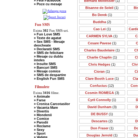
» Fete Facebook
Bernard Moitessier
(1)
» Scotieni
» Poze cu mesaje
» Seci
Bisanne de Soleil
(1)
Bi
» Soacre
» Sport
Bo Derek
(1)
» Soferi
» Tarani
Buddha
(2)
» Tigani
Fun SMS
» Unguri
Cao Lei
(1)
Cardi
Exista
302
Fun SMS-uri.
» Umor Negru
» Fun Love SMS
» Vanatori
CARMEN SYLVA
(1)
C
» Texte de agatat
» Sex SMS - Mesaje
Cesare Pavese
(1)
C
deocheate
» Declaratii SMS
Charles Baudelaire
(1)
Ch
» SMS de felicitare
» Mesaje cu dublu
Charlie Chaplin
(1)
C
inteles
» Insulte SMS
Chris Hedges
(1)
Chr
» Bancuri SMS
» Mesaje comice
Cioran
(1)
C
» SMS de despartire
» English Fun SMS
Clare Booth Luce
(1)
Cl
Confucius
(12)
Cons
Filmulete
Exista
3416
filme.
Cosmin ROMEGA
(3)
» Animale
Cyril Connolly
(1)
D
» Farse
» Cronica Carcotasilor
David Dunham
(3)
D
» Vacanta Mare
» Divertis
DE BUSSY
(1)
» Mondenii
» Comice
Descartes
(2)
D
» Parodii
» Reclame
Don Fraser
(1)
Do
» Sexy
» Sport
Douglas Jerrold
(1)
Du
» Vedete