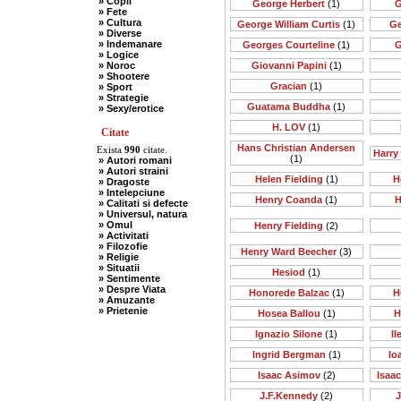
» Copii
George Herbert
(1)
G
» Fete
» Cultura
George William Curtis
(1)
Ge
» Diverse
» Indemanare
Georges Courteline
(1)
G
» Logice
» Noroc
Giovanni Papini
(1)
» Shootere
Gracian
(1)
» Sport
» Strategie
Guatama Buddha
(1)
» Sexy/erotice
H. LOV
(1)
Citate
Hans Christian Andersen
Exista
990
citate.
Harry
(1)
» Autori romani
» Autori straini
Helen Fielding
(1)
H
» Dragoste
» Intelepciune
Henry Coanda
(1)
H
» Calitati si defecte
» Universul, natura
» Omul
Henry Fielding
(2)
» Activitati
» Filozofie
Henry Ward Beecher
(3)
» Religie
» Situatii
Hesiod
(1)
» Sentimente
» Despre Viata
Honorede Balzac
(1)
H
» Amuzante
» Prietenie
Hosea Ballou
(1)
H
Ignazio Silone
(1)
I
Ingrid Bergman
(1)
Io
Isaac Asimov
(2)
Isaa
J.F.Kennedy
(2)
J