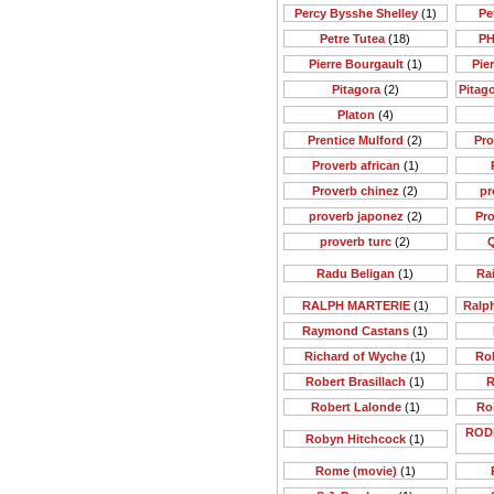
Percy Bysshe Shelley
(1)
Pe
Petre Tutea
(18)
PH
Pierre Bourgault
(1)
Pie
Pitagora
(2)
Pitago
Platon
(4)
Prentice Mulford
(2)
Pr
Proverb african
(1)
Proverb chinez
(2)
pr
proverb japonez
(2)
Pr
proverb turc
(2)
Q
Radu Beligan
(1)
Rai
RALPH MARTERIE
(1)
Ralp
Raymond Castans
(1)
Richard of Wyche
(1)
Rob
Robert Brasillach
(1)
R
Robert Lalonde
(1)
Ro
ROD
Robyn Hitchcock
(1)
Rome (movie)
(1)