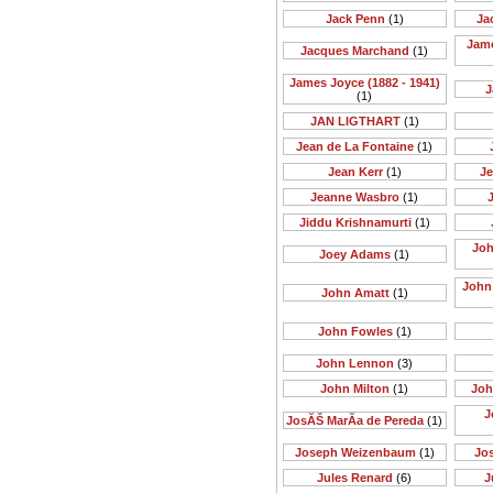
Jack Penn
(1)
Ja
Jame
Jacques Marchand
(1)
James Joyce (1882 - 1941)
J
(1)
JAN LIGTHART
(1)
Jean de La Fontaine
(1)
Jean Kerr
(1)
Je
Jeanne Wasbro
(1)
J
Jiddu Krishnamurti
(1)
Joh
Joey Adams
(1)
John 
John Amatt
(1)
John Fowles
(1)
John Lennon
(3)
John Milton
(1)
Joh
J
JosĂŠ MarĂ­a de Pereda
(1)
Joseph Weizenbaum
(1)
Jo
Jules Renard
(6)
J