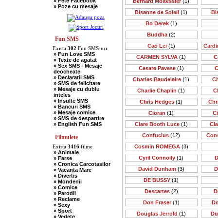
» Fete Facebook
Bernard Moitessier
(1)
» Scotieni
» Poze cu mesaje
» Seci
Bisanne de Soleil
(1)
Bi
» Soacre
» Sport
Bo Derek
(1)
» Soferi
» Tarani
Buddha
(2)
» Tigani
Fun SMS
» Unguri
Cao Lei
(1)
Cardi
Exista
302
Fun SMS-uri.
» Umor Negru
» Fun Love SMS
» Vanatori
CARMEN SYLVA
(1)
C
» Texte de agatat
» Sex SMS - Mesaje
Cesare Pavese
(1)
C
deocheate
» Declaratii SMS
Charles Baudelaire
(1)
Ch
» SMS de felicitare
» Mesaje cu dublu
Charlie Chaplin
(1)
C
inteles
» Insulte SMS
Chris Hedges
(1)
Chr
» Bancuri SMS
» Mesaje comice
Cioran
(1)
C
» SMS de despartire
» English Fun SMS
Clare Booth Luce
(1)
Cl
Confucius
(12)
Cons
Filmulete
Exista
3416
filme.
Cosmin ROMEGA
(3)
» Animale
Cyril Connolly
(1)
D
» Farse
» Cronica Carcotasilor
David Dunham
(3)
D
» Vacanta Mare
» Divertis
DE BUSSY
(1)
» Mondenii
» Comice
Descartes
(2)
D
» Parodii
» Reclame
Don Fraser
(1)
Do
» Sexy
» Sport
Douglas Jerrold
(1)
Du
» Vedete