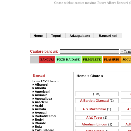
Citate celebre comice maxime-Pierre Albert
Bancuri g
Home
Topuri
Adauga banc
Bancuri noi
Cautare bancuri:
BANCURI
POZE HAIOASE
FILMULETE
FLASHURI
JOCU
Bancuri
Home
»
Citate
»
Exista
12590
bancuri.
» Albanezi
» Alinuta
» Americani
(104)
» Animale
» Apocalipsa
A.Bartlett Giamatti
(1)
» Ardeleni
» Arabi
» Armata
A.S. Makarenko
(1)
A.
» Avocati
» Barbati/Femei
A.W. Tozer
(1)
» Betivi
» Blonde
Abraham Lincon
(1)
Adl
» Bula
» Calculatoare