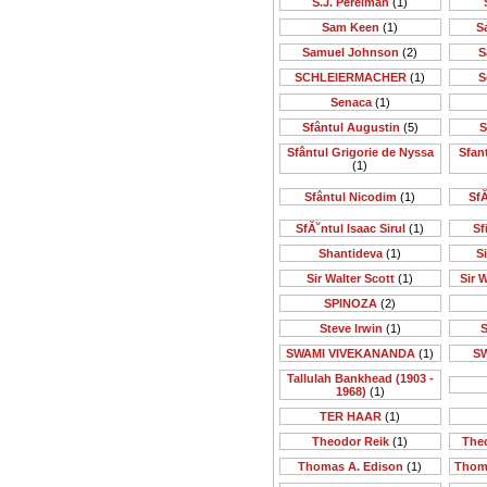
S.J. Perelman
(1)
Sam Keen
(1)
S
Samuel Johnson
(2)
S
SCHLEIERMACHER
(1)
S
Senaca
(1)
Sfântul Augustin
(5)
S
Sfântul Grigorie de Nyssa
Sfan
(1)
Sfântul Nicodim
(1)
SfĂ
SfĂ˘ntul Isaac Sirul
(1)
Sf
Shantideva
(1)
S
Sir Walter Scott
(1)
Sir 
SPINOZA
(2)
Steve Irwin
(1)
S
SWAMI VIVEKANANDA
(1)
S
Tallulah Bankhead (1903 -
1968)
(1)
TER HAAR
(1)
Theodor Reik
(1)
The
Thomas A. Edison
(1)
Thom