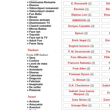
» Uimitoarea Romanie
E. Roosevelt
(1)
Ed
» Diverse
» Videoclipuri romanesti
Einstein
(1)
Ele
» Videoclipuri straine
» Fun Bebe
Eliphas Levi
(1)
Ema
» Bizare
» Desene animate
EMERSON
(3)
» Divertisment TV
» Clasicii comediei
Enriyeu Castaldo
(2)
» Mircea Badea
» Faze tari
Epicur
(2)
» Traznitii
» Faze tari la TV
Erich Segal
(1)
Ern
» Adult Fun
» Farse Sexy
Eugene Ionesco
(1)
Flashuri
F. M. Dostoievski
(2)
Far
Exista
159
flashuri.
Fern Wheeler
(1)
FRA
» Sexy
» Comice
Francois Rabelais
(1)
» Lectii de viata
» Peisaje
Fred Allen
(2)
» Animalute
» Diverse
Freeman Dyson
(1)
» Calendare
» Dragoste
G. Brevart
(1)
» Felicitari
» Imaginatie
G.K. Chesterton
(1)
Gabri
» De suflet
» Prietenie
Gabriel Jose Garcia
Ga
Marquez
(1)
Jocuri
Gary Sinise
(2)
Geor
» Actiune
» Amuzante
George Eliot
(1)
» Aventuri