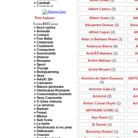
Aime Cesair
(1)
A
» Canibali
» Celebritati
Albert Camus
(3)
A
» Chelneri
» Chuck Norris
» Ciobani
Poze haioase
Albert Grant
(1)
Al
» Comuniste
Exista
8355
poze.
» Copii
Alexandre Dumas
(2)
Alex
» Iluzii optice
» Craciun
» Animale
Alfred Capus
(2)
Al
» Cugetari
» Comice
» Culmi
» Fun Bebe
Allan si Barbara Pease
(1)
A
» Deocheate
» Celebritati
» Diverse
» Ciudatenii
Ambrose Bierce
(6)
A
» Doctori
» Computere
» Elevi-Studenti
» Automobile
AndrĂŠ Malraux
(1)
A
» Englezi
» Diverse
» Evrei
Andre Malraux
(1)
» Reclame
» Francezi
» Sport
» Ingineri
» Trucaje
» Ion si Maria
Annie Besant
(2)
» Bodypainting
» Istorice
» Sexy
» Misogine
Antoine de Saint-Exupery
ANTO
» Adulti 18+
» Moldoveni
(1)
» Caricaturi
» Mosnegi
» Natura glumeata
» Nebuni
Antonio Gala
(1)
An
» Uimitoarea Romanie
» Negri
» Comunitatea Glumite
» Olteni
Aristotel
(2)
Ar
» Sexy Craciunite
» Pescari
» O lume nebuna
» Perle
Arthur Conan Doyle
(1)
Art
» La serviciu
» Politice
» Barbati
» Politisti
ARTHURE GORE
(1)
» Femei
» Popi
» Mirese
» Radio Erevan
Ayn Rand
(1)
» Sub fusta
» Religioase
» La betie
B.Tanner
(1)
» Romani
» Dezbracata si nu prea
» Sadice
» Halloween
Benchley Robert
(1)
Be
» Secretare
» Craciun
» Sefi