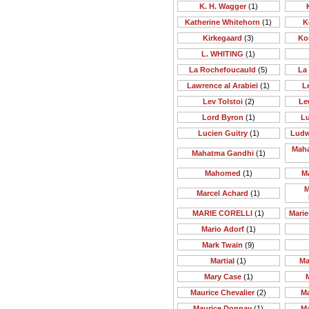
K. H. Wagger
(1)
Katherine Whitehorn
(1)
K
Kirkegaard
(3)
Ko
L. WHITING
(1)
La Rochefoucauld
(5)
La
Lawrence al Arabiei
(1)
Le
Lev Tolstoi
(2)
Le
Lord Byron
(1)
Lu
Lucien Guitry
(1)
Ludw
Maha
Mahatma Gandhi
(1)
Mahomed
(1)
M
M
Marcel Achard
(1)
MARIE CORELLI
(1)
Mari
Mario Adorf
(1)
Mark Twain
(9)
Martial
(1)
Ma
Mary Case
(1)
Maurice Chevalier
(2)
M
Maurice Donnay
(1)
M