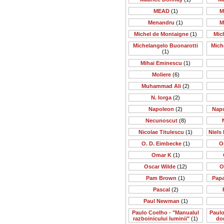
MEAD
(1)
M
Menandru
(1)
M
Michel de Montaigne
(1)
Mic
Michelangelo Buonarotti
Mich
(1)
Mihai Eminescu
(1)
Moliere
(6)
Muhammad Ali
(2)
N. Iorga
(2)
Napoleon
(2)
Nap
Necunoscut
(8)
Nicolae Titulescu
(1)
Niels 
O. D. Eimbecke
(1)
O
Omar K
(1)
Oscar Wilde
(12)
O
Pam Brown
(1)
Papa
Pascal
(2)
Paul Newman
(1)
Paulo Coelho - "Manualul
Paulo
razboinicului luminii"
(1)
do