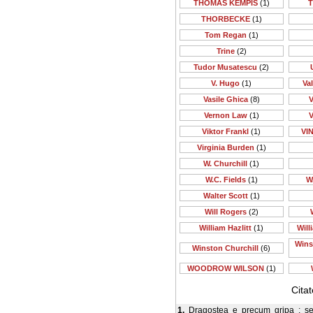
THOMAS KEMPIS
(1)
T
THORBECKE
(1)
Tom Regan
(1)
Trine
(2)
Tudor Musatescu
(2)
V. Hugo
(1)
Va
Vasile Ghica
(8)
V
Vernon Law
(1)
V
Viktor Frankl
(1)
VI
Virginia Burden
(1)
W. Churchill
(1)
W.C. Fields
(1)
W
Walter Scott
(1)
Will Rogers
(2)
William Hazlitt
(1)
Will
Wins
Winston Churchill
(6)
WOODROW WILSON
(1)
Cita
1.
Dragostea e precum gripa : se 