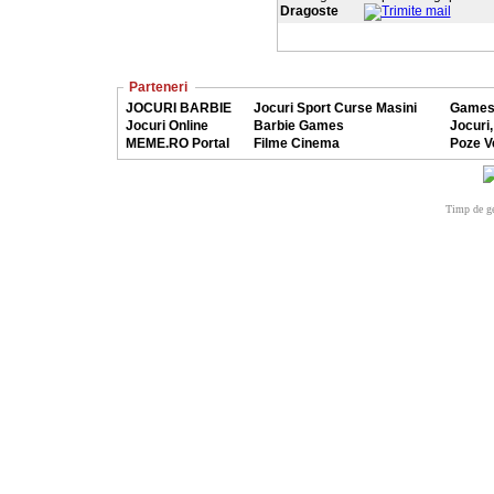
Dragoste
Parteneri
JOCURI BARBIE
Jocuri Sport Curse Masini
Games
Jocuri Online
Barbie Games
Jocuri,
MEME.RO Portal
Filme Cinema
Poze V
Timp de ge