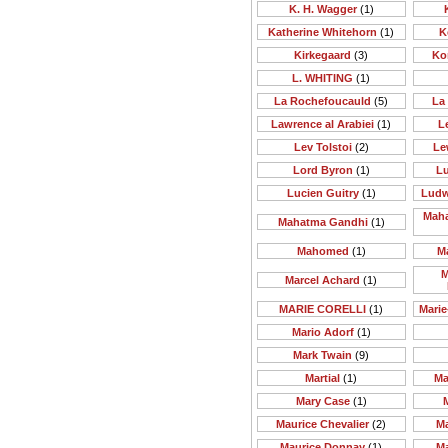
K. H. Wagger
(1)
Katherine Whitehorn
(1)
K
Kirkegaard
(3)
Ko
L. WHITING
(1)
La Rochefoucauld
(5)
La
Lawrence al Arabiei
(1)
Le
Lev Tolstoi
(2)
Le
Lord Byron
(1)
Lu
Lucien Guitry
(1)
Ludw
Maha
Mahatma Gandhi
(1)
Mahomed
(1)
M
M
Marcel Achard
(1)
MARIE CORELLI
(1)
Mari
Mario Adorf
(1)
Mark Twain
(9)
Martial
(1)
Ma
Mary Case
(1)
Maurice Chevalier
(2)
M
Maurice Donnay
(1)
M