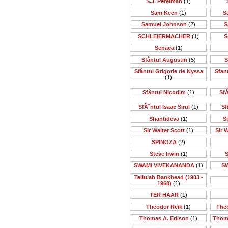
S.J. Perelman
(1)
Sam Keen
(1)
S
Samuel Johnson
(2)
S
SCHLEIERMACHER
(1)
S
Senaca
(1)
Sfântul Augustin
(5)
S
Sfântul Grigorie de Nyssa
Sfan
(1)
Sfântul Nicodim
(1)
SfĂ
SfĂ˘ntul Isaac Sirul
(1)
Sf
Shantideva
(1)
S
Sir Walter Scott
(1)
Sir 
SPINOZA
(2)
Steve Irwin
(1)
S
SWAMI VIVEKANANDA
(1)
S
Tallulah Bankhead (1903 -
1968)
(1)
TER HAAR
(1)
Theodor Reik
(1)
The
Thomas A. Edison
(1)
Thom