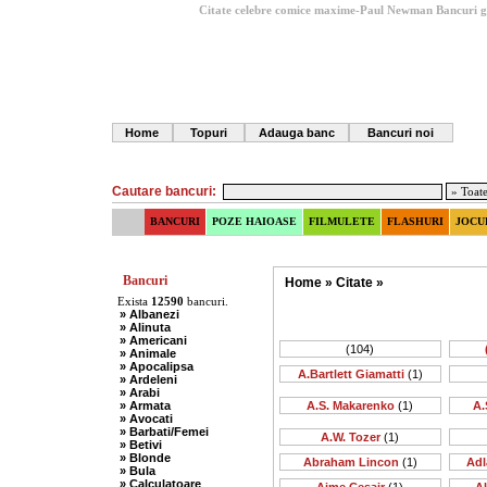
Citate celebre comice maxime-Paul Newman
Bancuri g
Home
Topuri
Adauga banc
Bancuri noi
Cautare bancuri:
BANCURI
POZE HAIOASE
FILMULETE
FLASHURI
JOCU
Bancuri
Home
»
Citate
»
Exista
12590
bancuri.
» Albanezi
» Alinuta
» Americani
(104)
» Animale
» Apocalipsa
A.Bartlett Giamatti
(1)
» Ardeleni
» Arabi
» Armata
A.S. Makarenko
(1)
A.
» Avocati
» Barbati/Femei
A.W. Tozer
(1)
» Betivi
» Blonde
Abraham Lincon
(1)
Adl
» Bula
» Calculatoare