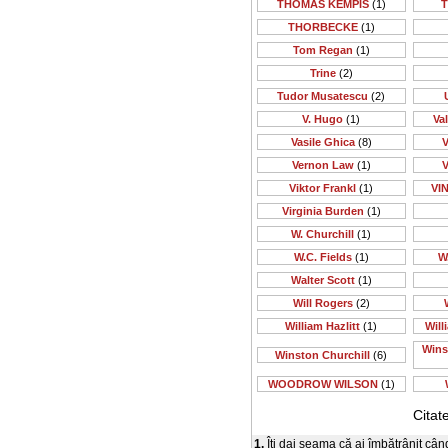
THOMAS KEMPIS
(1)
T
THORBECKE
(1)
Tom Regan
(1)
Trine
(2)
Tudor Musatescu
(2)
V. Hugo
(1)
Va
Vasile Ghica
(8)
V
Vernon Law
(1)
V
Viktor Frankl
(1)
VI
Virginia Burden
(1)
W. Churchill
(1)
W.C. Fields
(1)
W
Walter Scott
(1)
Will Rogers
(2)
William Hazlitt
(1)
Will
Wins
Winston Churchill
(6)
WOODROW WILSON
(1)
Citat
1.
Îţi dai seama că ai îmbătrânit cân