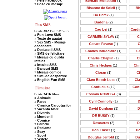
» Fete Facebook
Bernard Moitessier
(1)
» Scotieni
» Poze cu mesaje
» Seci
Bisanne de Soleil
(1)
Bi
» Soacre
» Sport
Bo Derek
(1)
» Soferi
» Tarani
Buddha
(2)
» Tigani
Fun SMS
» Unguri
Cao Lei
(1)
Cardi
Exista
302
Fun SMS-uri.
» Umor Negru
» Fun Love SMS
» Vanatori
CARMEN SYLVA
(1)
C
» Texte de agatat
» Sex SMS - Mesaje
Cesare Pavese
(1)
C
deocheate
» Declaratii SMS
Charles Baudelaire
(1)
Ch
» SMS de felicitare
» Mesaje cu dublu
Charlie Chaplin
(1)
C
inteles
» Insulte SMS
Chris Hedges
(1)
Chr
» Bancuri SMS
» Mesaje comice
Cioran
(1)
C
» SMS de despartire
» English Fun SMS
Clare Booth Luce
(1)
Cl
Confucius
(12)
Cons
Filmulete
Exista
3416
filme.
Cosmin ROMEGA
(3)
» Animale
Cyril Connolly
(1)
D
» Farse
» Cronica Carcotasilor
David Dunham
(3)
D
» Vacanta Mare
» Divertis
DE BUSSY
(1)
» Mondenii
» Comice
Descartes
(2)
D
» Parodii
» Reclame
Don Fraser
(1)
Do
» Sexy
» Sport
Douglas Jerrold
(1)
Du
» Vedete