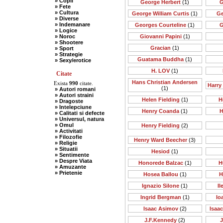
» Copii
George Herbert
(1)
G
» Fete
» Cultura
George William Curtis
(1)
Ge
» Diverse
» Indemanare
Georges Courteline
(1)
G
» Logice
» Noroc
Giovanni Papini
(1)
» Shootere
Gracian
(1)
» Sport
» Strategie
Guatama Buddha
(1)
» Sexy/erotice
H. LOV
(1)
Citate
Hans Christian Andersen
Exista
990
citate.
Harry
(1)
» Autori romani
» Autori straini
Helen Fielding
(1)
H
» Dragoste
» Intelepciune
Henry Coanda
(1)
H
» Calitati si defecte
» Universul, natura
» Omul
Henry Fielding
(2)
» Activitati
» Filozofie
Henry Ward Beecher
(3)
» Religie
» Situatii
Hesiod
(1)
» Sentimente
» Despre Viata
Honorede Balzac
(1)
H
» Amuzante
» Prietenie
Hosea Ballou
(1)
H
Ignazio Silone
(1)
I
Ingrid Bergman
(1)
Io
Isaac Asimov
(2)
Isaa
J.F.Kennedy
(2)
J