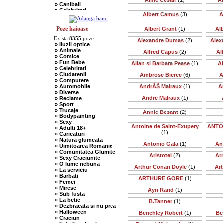
Aime Cesair
(1)
A
» Canibali
» Celebritati
Albert Camus
(3)
A
» Chelneri
» Chuck Norris
» Ciobani
Poze haioase
Albert Grant
(1)
Al
» Comuniste
Exista
8355
poze.
» Copii
Alexandre Dumas
(2)
Alex
» Iluzii optice
» Craciun
» Animale
Alfred Capus
(2)
Al
» Cugetari
» Comice
» Culmi
» Fun Bebe
Allan si Barbara Pease
(1)
A
» Deocheate
» Celebritati
» Diverse
» Ciudatenii
Ambrose Bierce
(6)
A
» Doctori
» Computere
» Elevi-Studenti
» Automobile
AndrĂŠ Malraux
(1)
A
» Englezi
» Diverse
» Evrei
Andre Malraux
(1)
» Reclame
» Francezi
» Sport
» Ingineri
» Trucaje
» Ion si Maria
Annie Besant
(2)
» Bodypainting
» Istorice
» Sexy
» Misogine
Antoine de Saint-Exupery
ANTO
» Adulti 18+
» Moldoveni
(1)
» Caricaturi
» Mosnegi
» Natura glumeata
» Nebuni
Antonio Gala
(1)
An
» Uimitoarea Romanie
» Negri
» Comunitatea Glumite
» Olteni
Aristotel
(2)
Ar
» Sexy Craciunite
» Pescari
» O lume nebuna
» Perle
Arthur Conan Doyle
(1)
Art
» La serviciu
» Politice
» Barbati
» Politisti
ARTHURE GORE
(1)
» Femei
» Popi
» Mirese
» Radio Erevan
Ayn Rand
(1)
» Sub fusta
» Religioase
» La betie
B.Tanner
(1)
» Romani
» Dezbracata si nu prea
» Sadice
» Halloween
Benchley Robert
(1)
Be
» Secretare
» Craciun
» Sefi