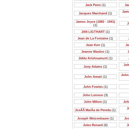
Jack Penn
(1)
Ja
Jame
Jacques Marchand
(1)
James Joyce (1882 - 1941)
J
(1)
JAN LIGTHART
(1)
Jean de La Fontaine
(1)
Jean Kerr
(1)
Je
Jeanne Wasbro
(1)
J
Jiddu Krishnamurti
(1)
Joh
Joey Adams
(1)
John 
John Amatt
(1)
John Fowles
(1)
John Lennon
(3)
John Milton
(1)
Joh
J
JosĂŠ MarĂ­a de Pereda
(1)
Joseph Weizenbaum
(1)
Jo
Jules Renard
(6)
J