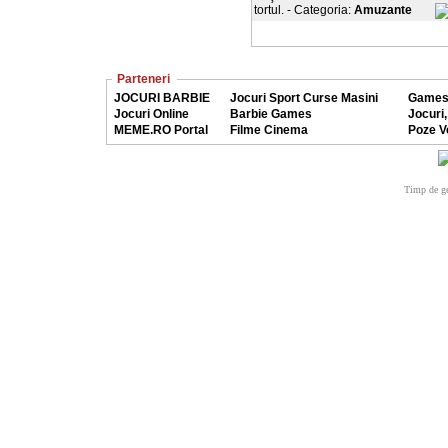
tortul. - Categoria:
Amuzante
Parteneri
JOCURI BARBIE
Jocuri Sport Curse Masini
Games
Jocuri Online
Barbie Games
Jocuri,
MEME.RO Portal
Filme Cinema
Poze V
Timp de ge