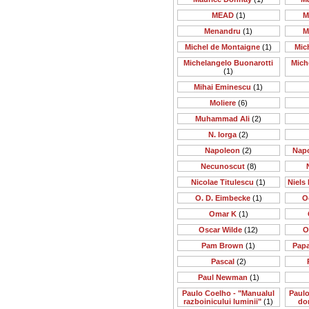
MEAD
(1)
M
Menandru
(1)
M
Michel de Montaigne
(1)
Mic
Michelangelo Buonarotti
Mich
(1)
Mihai Eminescu
(1)
Moliere
(6)
Muhammad Ali
(2)
N. Iorga
(2)
Napoleon
(2)
Nap
Necunoscut
(8)
Nicolae Titulescu
(1)
Niels 
O. D. Eimbecke
(1)
O
Omar K
(1)
Oscar Wilde
(12)
O
Pam Brown
(1)
Papa
Pascal
(2)
Paul Newman
(1)
Paulo Coelho - "Manualul
Paulo
razboinicului luminii"
(1)
do