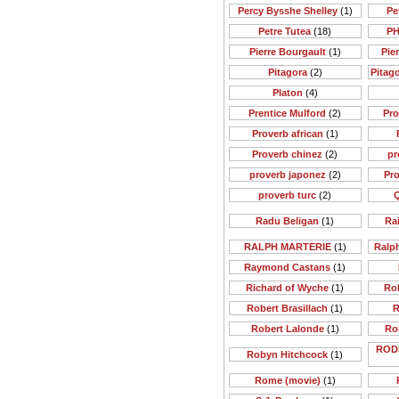
Percy Bysshe Shelley
(1)
Pe
Petre Tutea
(18)
PH
Pierre Bourgault
(1)
Pie
Pitagora
(2)
Pitago
Platon
(4)
Prentice Mulford
(2)
Pr
Proverb african
(1)
Proverb chinez
(2)
pr
proverb japonez
(2)
Pr
proverb turc
(2)
Q
Radu Beligan
(1)
Rai
RALPH MARTERIE
(1)
Ralp
Raymond Castans
(1)
Richard of Wyche
(1)
Rob
Robert Brasillach
(1)
R
Robert Lalonde
(1)
Ro
ROD
Robyn Hitchcock
(1)
Rome (movie)
(1)