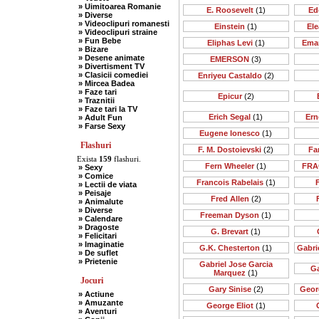
» Uimitoarea Romanie
E. Roosevelt
(1)
Ed
» Diverse
» Videoclipuri romanesti
Einstein
(1)
Ele
» Videoclipuri straine
» Fun Bebe
Eliphas Levi
(1)
Ema
» Bizare
» Desene animate
EMERSON
(3)
» Divertisment TV
» Clasicii comediei
Enriyeu Castaldo
(2)
» Mircea Badea
» Faze tari
Epicur
(2)
» Traznitii
» Faze tari la TV
Erich Segal
(1)
Ern
» Adult Fun
» Farse Sexy
Eugene Ionesco
(1)
Flashuri
F. M. Dostoievski
(2)
Far
Exista
159
flashuri.
Fern Wheeler
(1)
FRA
» Sexy
» Comice
Francois Rabelais
(1)
» Lectii de viata
» Peisaje
Fred Allen
(2)
» Animalute
» Diverse
Freeman Dyson
(1)
» Calendare
» Dragoste
G. Brevart
(1)
» Felicitari
» Imaginatie
G.K. Chesterton
(1)
Gabri
» De suflet
» Prietenie
Gabriel Jose Garcia
Ga
Marquez
(1)
Jocuri
Gary Sinise
(2)
Geor
» Actiune
» Amuzante
George Eliot
(1)
» Aventuri