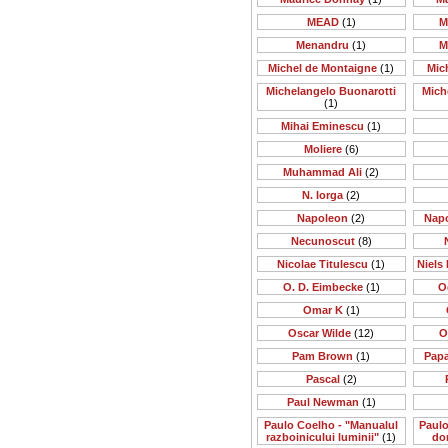
MEAD
(1)
M
Menandru
(1)
M
Michel de Montaigne
(1)
Mic
Michelangelo Buonarotti
Mich
(1)
Mihai Eminescu
(1)
Moliere
(6)
Muhammad Ali
(2)
N. Iorga
(2)
Napoleon
(2)
Nap
Necunoscut
(8)
Nicolae Titulescu
(1)
Niels 
O. D. Eimbecke
(1)
O
Omar K
(1)
Oscar Wilde
(12)
O
Pam Brown
(1)
Papa
Pascal
(2)
Paul Newman
(1)
Paulo Coelho - "Manualul
Paulo
razboinicului luminii"
(1)
do