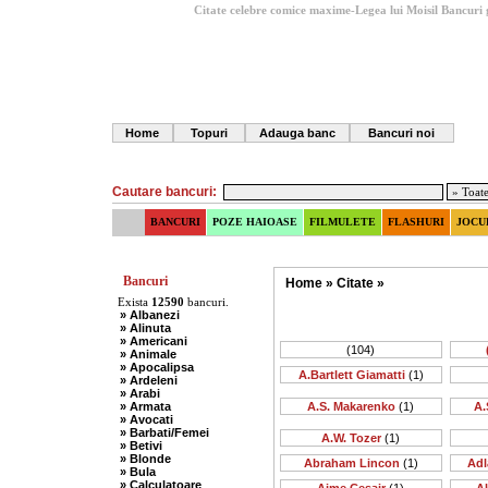
Citate celebre comice maxime-Legea lui Moisil
Bancuri 
Home
Topuri
Adauga banc
Bancuri noi
Cautare bancuri:
BANCURI
POZE HAIOASE
FILMULETE
FLASHURI
JOCU
Bancuri
Home
»
Citate
»
Exista
12590
bancuri.
» Albanezi
» Alinuta
» Americani
(104)
» Animale
» Apocalipsa
A.Bartlett Giamatti
(1)
» Ardeleni
» Arabi
» Armata
A.S. Makarenko
(1)
A.
» Avocati
» Barbati/Femei
A.W. Tozer
(1)
» Betivi
» Blonde
Abraham Lincon
(1)
Adl
» Bula
» Calculatoare