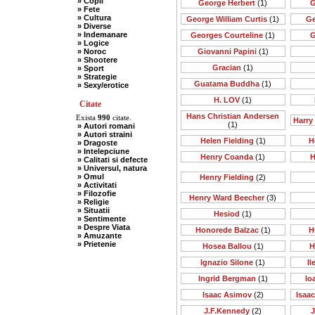
» Copii
George Herbert
(1)
G
» Fete
» Cultura
George William Curtis
(1)
Ge
» Diverse
» Indemanare
Georges Courteline
(1)
G
» Logice
» Noroc
Giovanni Papini
(1)
» Shootere
Gracian
(1)
» Sport
» Strategie
Guatama Buddha
(1)
» Sexy/erotice
H. LOV
(1)
Citate
Hans Christian Andersen
Exista
990
citate.
Harry
(1)
» Autori romani
» Autori straini
Helen Fielding
(1)
H
» Dragoste
» Intelepciune
Henry Coanda
(1)
H
» Calitati si defecte
» Universul, natura
» Omul
Henry Fielding
(2)
» Activitati
» Filozofie
Henry Ward Beecher
(3)
» Religie
» Situatii
Hesiod
(1)
» Sentimente
» Despre Viata
Honorede Balzac
(1)
H
» Amuzante
» Prietenie
Hosea Ballou
(1)
H
Ignazio Silone
(1)
I
Ingrid Bergman
(1)
Io
Isaac Asimov
(2)
Isaa
J.F.Kennedy
(2)
J