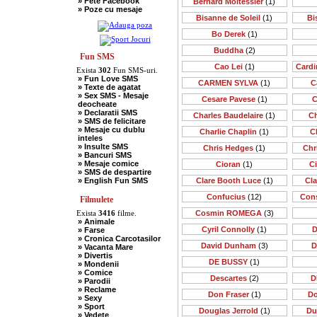
» Fete Facebook
Bernard Moitessier
(1)
» Scotieni
» Poze cu mesaje
» Seci
Bisanne de Soleil
(1)
Bi
» Soacre
» Sport
Bo Derek
(1)
» Soferi
» Tarani
Buddha
(2)
» Tigani
Fun SMS
» Unguri
Cao Lei
(1)
Cardi
Exista
302
Fun SMS-uri.
» Umor Negru
» Fun Love SMS
» Vanatori
CARMEN SYLVA
(1)
C
» Texte de agatat
» Sex SMS - Mesaje
Cesare Pavese
(1)
C
deocheate
» Declaratii SMS
Charles Baudelaire
(1)
Ch
» SMS de felicitare
» Mesaje cu dublu
Charlie Chaplin
(1)
C
inteles
» Insulte SMS
Chris Hedges
(1)
Chr
» Bancuri SMS
» Mesaje comice
Cioran
(1)
C
» SMS de despartire
» English Fun SMS
Clare Booth Luce
(1)
Cl
Confucius
(12)
Cons
Filmulete
Exista
3416
filme.
Cosmin ROMEGA
(3)
» Animale
Cyril Connolly
(1)
D
» Farse
» Cronica Carcotasilor
David Dunham
(3)
D
» Vacanta Mare
» Divertis
DE BUSSY
(1)
» Mondenii
» Comice
Descartes
(2)
D
» Parodii
» Reclame
Don Fraser
(1)
Do
» Sexy
» Sport
Douglas Jerrold
(1)
Du
» Vedete