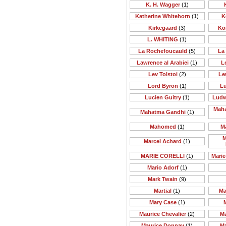
K. H. Wagger
(1)
Katherine Whitehorn
(1)
K
Kirkegaard
(3)
Ko
L. WHITING
(1)
La Rochefoucauld
(5)
La
Lawrence al Arabiei
(1)
Le
Lev Tolstoi
(2)
Le
Lord Byron
(1)
Lu
Lucien Guitry
(1)
Ludw
Maha
Mahatma Gandhi
(1)
Mahomed
(1)
M
M
Marcel Achard
(1)
MARIE CORELLI
(1)
Mari
Mario Adorf
(1)
Mark Twain
(9)
Martial
(1)
Ma
Mary Case
(1)
Maurice Chevalier
(2)
M
Maurice Donnay
(1)
M