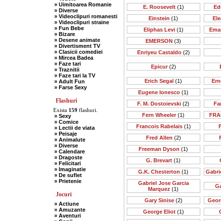
» Uimitoarea Romanie
E. Roosevelt
(1)
Ed
» Diverse
» Videoclipuri romanesti
Einstein
(1)
Ele
» Videoclipuri straine
» Fun Bebe
Eliphas Levi
(1)
Ema
» Bizare
» Desene animate
EMERSON
(3)
» Divertisment TV
» Clasicii comediei
Enriyeu Castaldo
(2)
» Mircea Badea
» Faze tari
Epicur
(2)
» Traznitii
» Faze tari la TV
Erich Segal
(1)
Ern
» Adult Fun
» Farse Sexy
Eugene Ionesco
(1)
Flashuri
F. M. Dostoievski
(2)
Far
Exista
159
flashuri.
Fern Wheeler
(1)
FRA
» Sexy
» Comice
Francois Rabelais
(1)
» Lectii de viata
» Peisaje
Fred Allen
(2)
» Animalute
» Diverse
Freeman Dyson
(1)
» Calendare
» Dragoste
G. Brevart
(1)
» Felicitari
» Imaginatie
G.K. Chesterton
(1)
Gabri
» De suflet
» Prietenie
Gabriel Jose Garcia
Ga
Marquez
(1)
Jocuri
Gary Sinise
(2)
Geor
» Actiune
» Amuzante
George Eliot
(1)
» Aventuri