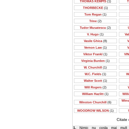
THOMAS KEMPIS
(1)
T
THORBECKE
(1)
Tom Regan
(1)
Trine
(2)
Tudor Musatescu
(2)
V. Hugo
(1)
Va
Vasile Ghica
(8)
V
Vernon Law
(1)
V
Viktor Frankl
(1)
VI
Virginia Burden
(1)
W. Churchill
(1)
W.C. Fields
(1)
W
Walter Scott
(1)
Will Rogers
(2)
William Hazlitt
(1)
Will
Wins
Winston Churchill
(6)
WOODROW WILSON
(1)
Citate
1.
Nimic nu costa mai mult d