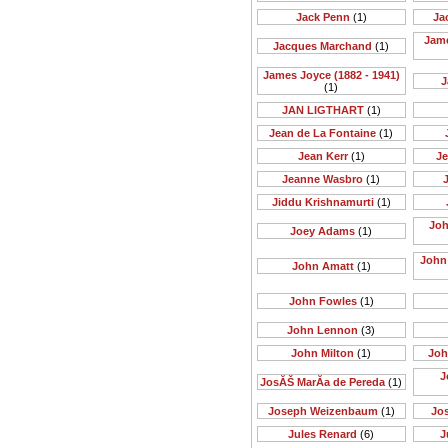
Jack Penn
(1)
Ja
Jame
Jacques Marchand
(1)
James Joyce (1882 - 1941)
J
(1)
JAN LIGTHART
(1)
Jean de La Fontaine
(1)
Jean Kerr
(1)
Je
Jeanne Wasbro
(1)
J
Jiddu Krishnamurti
(1)
Joh
Joey Adams
(1)
John 
John Amatt
(1)
John Fowles
(1)
John Lennon
(3)
John Milton
(1)
Joh
J
JosĂŠ MarĂ­a de Pereda
(1)
Joseph Weizenbaum
(1)
Jo
Jules Renard
(6)
J