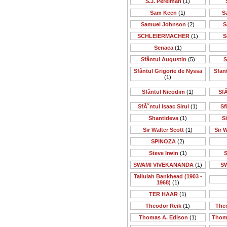
S.J. Perelman
(1)
Sam Keen
(1)
S
Samuel Johnson
(2)
S
SCHLEIERMACHER
(1)
S
Senaca
(1)
Sfântul Augustin
(5)
S
Sfântul Grigorie de Nyssa
Sfan
(1)
Sfântul Nicodim
(1)
SfĂ
SfĂ˘ntul Isaac Sirul
(1)
Sf
Shantideva
(1)
S
Sir Walter Scott
(1)
Sir 
SPINOZA
(2)
Steve Irwin
(1)
S
SWAMI VIVEKANANDA
(1)
S
Tallulah Bankhead (1903 -
1968)
(1)
TER HAAR
(1)
Theodor Reik
(1)
The
Thomas A. Edison
(1)
Thom