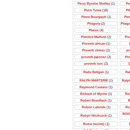
Percy Bysshe Shelley
(1)
Pe
Petre Tutea
(18)
PH
Pierre Bourgault
(1)
Pie
Pitagora
(2)
Pitago
Platon
(4)
Prentice Mulford
(2)
Pr
Proverb african
(1)
Proverb chinez
(2)
pr
proverb japonez
(2)
Pr
proverb turc
(2)
Q
Radu Beligan
(1)
Rai
RALPH MARTERIE
(1)
Ralp
Raymond Castans
(1)
Richard of Wyche
(1)
Rob
Robert Brasillach
(1)
R
Robert Lalonde
(1)
Ro
ROD
Robyn Hitchcock
(1)
Rome (movie)
(1)