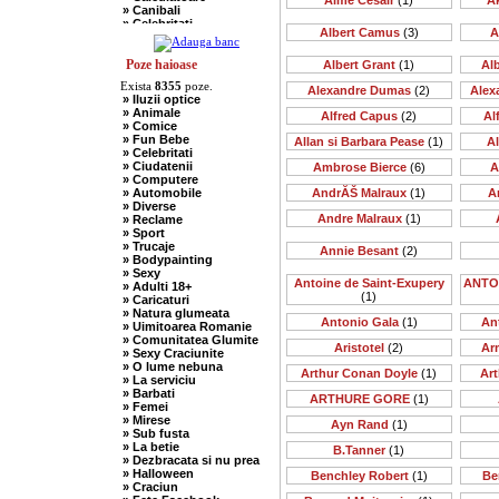
Aime Cesair
(1)
A
» Canibali
» Celebritati
Albert Camus
(3)
A
» Chelneri
» Chuck Norris
» Ciobani
Poze haioase
Albert Grant
(1)
Al
» Comuniste
Exista
8355
poze.
» Copii
Alexandre Dumas
(2)
Alex
» Iluzii optice
» Craciun
» Animale
Alfred Capus
(2)
Al
» Cugetari
» Comice
» Culmi
» Fun Bebe
Allan si Barbara Pease
(1)
A
» Deocheate
» Celebritati
» Diverse
» Ciudatenii
Ambrose Bierce
(6)
A
» Doctori
» Computere
» Elevi-Studenti
» Automobile
AndrĂŠ Malraux
(1)
A
» Englezi
» Diverse
» Evrei
Andre Malraux
(1)
» Reclame
» Francezi
» Sport
» Ingineri
» Trucaje
» Ion si Maria
Annie Besant
(2)
» Bodypainting
» Istorice
» Sexy
» Misogine
Antoine de Saint-Exupery
ANTO
» Adulti 18+
» Moldoveni
(1)
» Caricaturi
» Mosnegi
» Natura glumeata
» Nebuni
Antonio Gala
(1)
An
» Uimitoarea Romanie
» Negri
» Comunitatea Glumite
» Olteni
Aristotel
(2)
Ar
» Sexy Craciunite
» Pescari
» O lume nebuna
» Perle
Arthur Conan Doyle
(1)
Art
» La serviciu
» Politice
» Barbati
» Politisti
ARTHURE GORE
(1)
» Femei
» Popi
» Mirese
» Radio Erevan
Ayn Rand
(1)
» Sub fusta
» Religioase
» La betie
B.Tanner
(1)
» Romani
» Dezbracata si nu prea
» Sadice
» Halloween
Benchley Robert
(1)
Be
» Secretare
» Craciun
» Sefi