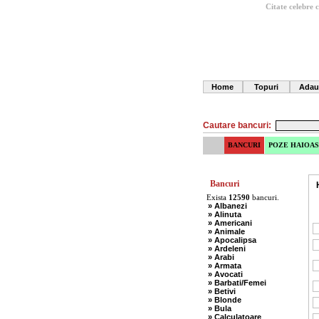
Citate celebre
Home
Topuri
Adau
Cautare bancuri:
BANCURI
POZE HAIOAS
Bancuri
Exista
12590
bancuri.
» Albanezi
» Alinuta
» Americani
» Animale
» Apocalipsa
» Ardeleni
» Arabi
» Armata
» Avocati
» Barbati/Femei
» Betivi
» Blonde
» Bula
» Calculatoare