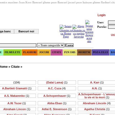
 comice maxime-Jean Kerr
Bancuri glume poze
Bancuri
jocuri
poze haioase
glume
flashuri
cit
Login
User:
Parola:
ga banc
Bancuri noi
Uti
E
FILMULETE
FLASHURI
JOCURI
CITATE
FUN SMS
BIORITM
POZA ZILEI
BA
Home
»
Citate
»
(104)
(Dalai Lama)
(1)
A. Karr
(1)
A.Bartlett Giamatti
(1)
A.C. Cuza
(4)
A.N.
(1)
A.Schopenhauer - L'amour
A.S. Makarenko
(1)
A.Schopenhauer
(1)
la vie et la mort
(1)
A.W. Tozer
(1)
Abba Eban
(1)
Abraham Lincoln
(4)
Abraham Lincon
(1)
Adlai E. Stevenson
(1)
Agatha Christie
(1)