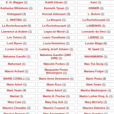
K. H. Wagger
(1)
Kahlil Gibran
(2)
Kant
(1)
Katherine Whitehorn
(1)
Kenneth Tynan
(1)
KINNER
(1)
Kirkegaard
(3)
Konrad Adenauer
(3)
L. Boloni
(1)
L. WHITING
(1)
La Bruyere
(1)
La Rochefocauld
(1)
La Rochefoucauld
(5)
La Rochefoucault
(2)
LAMENHIS
(1)
Lawrence al Arabiei
(1)
Legea lui Moisil
(1)
Leonardo da Vinci
(1)
Lev Tolstoi
(2)
Lewis Trondheim
(1)
LIEBNIZ
(1)
Lord Byron
(1)
Lucia Demetrius
(1)
Lucian Blaga
(6)
Lucien Guitry
(1)
Ludwig Josef Johann
(1)
M. Saadi
(1)
Mahatma Gandhi (1869 -
Mahatma Gandhi
(1)
MAHAWAMSA
(1)
1948)
(1)
Mahomed
(1)
Malcolm Forbes
(2)
Mao Tse-Dung
(1)
Marguerite Power
Marcel Achard
(1)
Mariana Fulger
(1)
Blessington
(1)
MARIE CORELLI
(1)
Marie-Anne Desmarest
(1)
Marin Preda
(8)
Mario Adorf
(1)
Mario Puzo
(1)
Mark Twain
(1)
Mark Twain
(9)
Maroi Adorf
(1)
Martha Washington
(1)
Martial
(1)
Martin H. Fischer
(1)
Martin Luther King Jr.
(1)
Mary Case
(1)
Mary Kay Ash
(1)
Mary McCarty
(1)
Maurice Chevalier
(2)
Maurice Coyaud
(1)
Maurice Dekobra
(1)
Maurice Donnay
(1)
Max Amsterdam
(1)
Maya Angelou
(1)