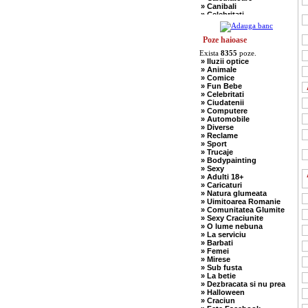
» Canibali
» Celebritati
» Chelneri
» Chuck Norris
» Ciobani
Poze haioase
» Comuniste
Exista
8355
poze.
» Copii
» Iluzii optice
» Craciun
» Animale
» Cugetari
» Comice
» Culmi
» Fun Bebe
» Deocheate
» Celebritati
» Diverse
» Ciudatenii
» Doctori
» Computere
» Elevi-Studenti
» Automobile
» Englezi
» Diverse
» Evrei
» Reclame
» Francezi
» Sport
» Ingineri
» Trucaje
» Ion si Maria
» Bodypainting
» Istorice
» Sexy
» Misogine
» Adulti 18+
» Moldoveni
» Caricaturi
» Mosnegi
» Natura glumeata
» Nebuni
» Uimitoarea Romanie
» Negri
» Comunitatea Glumite
» Olteni
» Sexy Craciunite
» Pescari
» O lume nebuna
» Perle
» La serviciu
» Politice
» Barbati
» Politisti
» Femei
» Popi
» Mirese
» Radio Erevan
» Sub fusta
» Religioase
» La betie
» Romani
» Dezbracata si nu prea
» Sadice
» Halloween
» Secretare
» Craciun
» Sefi