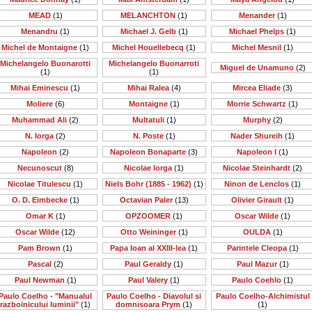
MEAD
(1)
MELANCHTON
(1)
Menander
(1)
Menandru
(1)
Michael J. Gelb
(1)
Michael Phelps
(1)
Michel de Montaigne
(1)
Michel Houellebecq
(1)
Michel Mesnil
(1)
Michelangelo Buonarotti
Michelangelo Buonarroti
Miguel de Unamuno
(2)
(1)
(1)
Mihai Eminescu
(1)
Mihai Ralea
(4)
Mircea Eliade
(3)
Moliere
(6)
Montaigne
(1)
Morrie Schwartz
(1)
Muhammad Ali
(2)
Multatuli
(1)
Murphy
(2)
N. Iorga
(2)
N. Poste
(1)
Nader Shureih
(1)
Napoleon
(2)
Napoleon Bonaparte
(3)
Napoleon I
(1)
Necunoscut
(8)
Nicolae Iorga
(1)
Nicolae Steinhardt
(2)
Nicolae Titulescu
(1)
Niels Bohr (1885 - 1962)
(1)
Ninon de Lenclos
(1)
O. D. Eimbecke
(1)
Octavian Paler
(13)
Olivier Girault
(1)
Omar K
(1)
OPZOOMER
(1)
Oscar Wilde
(1)
Oscar Wilde
(12)
Otto Weininger
(1)
OULDA
(1)
Pam Brown
(1)
Papa Ioan al XXIII-lea
(1)
Parintele Cleopa
(1)
Pascal
(2)
Paul Geraldy
(1)
Paul Mazur
(1)
Paul Newman
(1)
Paul Valery
(1)
Paulo Coehlo
(1)
Paulo Coelho - "Manualul
Paulo Coelho - Diavolul si
Paulo Coelho-Alchimistul
razboinicului luminii"
(1)
domnisoara Prym
(1)
(1)