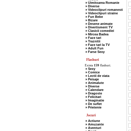
» Uimitoarea Romanie
» Diverse
» Videoclipuri romanesti
» Videoclipuri straine
» Fun Bebe
» Bizare
» Desene animate
» Divertisment TV
» Clasicii comediei
» Mircea Badea
» Faze tari
» Traznitii
» Faze tari la TV
» Adult Fun
» Farse Sexy
Flashuri
Exista
159
flashuri.
» Sexy
» Comice
» Lectii de viata
» Peisaje
» Animalute
» Diverse
» Calendare
» Dragoste
» Felicitari
» Imaginatie
» De suflet
» Prietenie
Jocuri
» Actiune
» Amuzante
» Aventuri