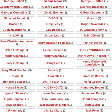
George Herbert
(1)
George Moore
(2)
George S. Patton
(1)
George William Curtis
(1)
George Wolinski
(1)
Georges Brassens
(3)
Georges Courteline
(1)
Gerald Brenan
(1)
Gilbert Choquette
(1)
Giovanni Papini
(1)
GIRON
(1)
Goethe
(4)
Gracian
(1)
Greg Perry
(1)
Grigori Skovorda
(1)
Guatama Buddha
(1)
Guy Bedos
(1)
H. Jackson Brown
(1)
H. LOV
(1)
H. van Loon
(1)
H.D. Djibran
(1)
Hans Christian Andersen
Harry Emerson Fosdick
(1)
Heinrich Heine
(1)
(1)
Helen Fielding
(1)
Helen Rowland
(2)
HENNY YOUNGMAN
(2)
Henry Coanda
(1)
Henry Coanda
(1)
Henry David Thoreau
(4)
Henry Wadsworth
Henry Fielding
(2)
Henry Ford
(1)
Longfellow
(2)
Henry Ward Beecher
(3)
Heraclit
(1)
Heraclitus
(1)
Hesiod
(1)
Hipocrate
(1)
Honore de Balzac
(6)
Honorede Balzac
(1)
HORA&#354;IU
(1)
Horst Gebert
(1)
Hosea Ballou
(1)
HUGENHOLTZ
(1)
Humphrey Bogart
(1)
Ignazio Silone
(1)
Ileana Vulpescu
(1)
Immanuel Kant
(4)
Ingrid Bergman
(1)
Ioan Gyuri Pascu
(4)
Ionut Caragea
(1)
Isaac Asimov
(2)
Isaac Bashevis Singer
(1)
Isabela Mali
(1)
J.F.Kennedy
(2)
J.M. Le Clezio
(1)
Jack Penn
(1)