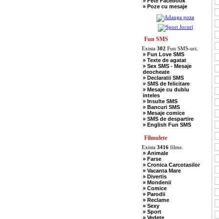
» Fete Facebook
» Scotieni
» Poze cu mesaje
» Seci
» Soacre
» Sport
» Soferi
» Tarani
» Tigani
Fun SMS
» Unguri
Exista
302
Fun SMS-uri.
» Umor Negru
» Fun Love SMS
» Vanatori
» Texte de agatat
» Sex SMS - Mesaje
deocheate
» Declaratii SMS
» SMS de felicitare
» Mesaje cu dublu
inteles
» Insulte SMS
» Bancuri SMS
» Mesaje comice
» SMS de despartire
» English Fun SMS
Filmulete
Exista
3416
filme.
» Animale
» Farse
» Cronica Carcotasilor
» Vacanta Mare
» Divertis
» Mondenii
» Comice
» Parodii
» Reclame
» Sexy
» Sport
» Vedete