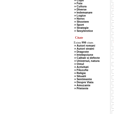
» Copii
» Fete
» Cultura
» Diverse
» Indemanare
» Logice
» Noroc
» Shootere
» Sport
» Strategie
» Sexy/erotice
Citate
Exista
990
citate.
» Autori romani
» Autori straini
» Dragoste
» Intelepciune
» Calitati si defecte
» Universul, natura
» Omul
» Activitati
» Filozofie
» Religie
» Situatii
» Sentimente
» Despre Viata
» Amuzante
» Prietenie