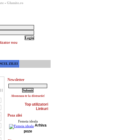
ate
-
Glumite.ro
lizator nou
NCUL ZILEI
Newsletter
|
|
Aboneaza-te la distractie!
Top utilizatori
Linkuri
,
Poza zilei
Femeia ideala
Arhiva
poze