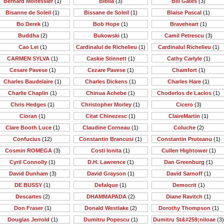
Bernard Moitessier
(1)
Biblia
(3)
Bill Gates
(3)
Bisanne de Soleil
(1)
Bissane de Soleil
(1)
Blaise Pascal
(1)
Bo Derek
(1)
Bob Hope
(1)
Braveheart
(1)
Buddha
(2)
Bukowski
(1)
Camil Petrescu
(3)
Cao Lei
(1)
Cardinalul de Richelieu
(1)
Cardinalul Richelieu
(1)
CARMEN SYLVA
(1)
Caskie Stinnett
(1)
Cathy Carlyle
(1)
Cesare Pavese
(1)
Cezare Pavese
(1)
Chamfort
(1)
Charles Baudelaire
(1)
Charles Dickens
(1)
Charles Hare
(1)
Charlie Chaplin
(1)
Chinua Achebe
(1)
Choderlos de Laclos
(1)
Chris Hedges
(1)
Christopher Morley
(1)
Cicero
(3)
Cioran
(1)
Citat Chinezesc
(1)
ClaireMartin
(1)
Clare Booth Luce
(1)
Claudine Corneau
(1)
Coluche
(2)
Confucius
(12)
Constantin Brancusi
(1)
Constantin Pruteanu
(1)
Cosmin ROMEGA
(3)
Costi Ionita
(1)
Cullen Hightower
(1)
Cyril Connolly
(1)
D.H. Lawrence
(1)
Dan Greenburg
(1)
David Dunham
(3)
David Grayson
(1)
David Sarnoff
(1)
DE BUSSY
(1)
Defalque
(1)
Democrit
(1)
Descartes
(2)
DHAMMAPADA
(2)
Diane Ravitch
(1)
Don Fraser
(1)
Donald Westlake
(2)
Dorothy Thompson
(1)
Douglas Jerrold
(1)
Dumitru Popescu
(1)
Dumitru St&#259;niloae
(3)