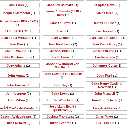
Jack Penn
(1)
Jacques Bainville
(1)
Jacques Deval
(1)
James A. Froude (1818 -
Jacques Marchand
(1)
James Dean
(1)
1894)
(1)
James Joyce (1882 - 1941)
James S. Trefil
(1)
James Thurber
(1)
(1)
JAN LIGTHART
(1)
Javan
(1)
Jean Anouilh
(1)
Jean de La Fontaine
(1)
Jean Grenier
(1)
Jean Jacques Schuhl
(1)
Jean Kerr
(1)
Jean Paul Sartre
(2)
Jean Pierre Guay
(1)
Jeanne Wasbro
(1)
Jerry Seinfeld
(1)
Jessamyn West
(1)
Jiddu Krishnamurti
(1)
Joe E. Lewis
(1)
Joe Garagiola
(1)
Johann Wolfgang von
Joey Adams
(1)
Johannes Cotta
(1)
Goethe
(1)
John Davison Rockefeller
John Amatt
(1)
John Ford
(1)
(1)
John Henry Cardinal
John Fowles
(1)
John Gay
(1)
Newman
(1)
John Lennon
(3)
John Locke
(1)
John Maxwell
(2)
John Milton
(1)
John W. Whitehead
(1)
Jonathan Scheele
(3)
Jose Maria Eca de
osĂŠ MarĂ­a de Pereda
(1)
Joseph Addison
(1)
Quinteros
(1)
Joseph Weizenbaum
(1)
Joshua Meyrowitz
(1)
Jules Payot
(1)
Jules Renard
(6)
Julian Grenfell
(1)
Julie Burchill
(1)