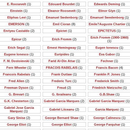
E. Roosevelt
(1)
Edouard Bourdet
(1)
Edwards Deming
(1)
Einstein
(1)
Eleanor Roosevelt
(1)
Elinor Glyn
(1)
Eliphas Levi
(1)
Emanuel Swdenborg
(1)
Emanuel Swedenborg
(1)
EMERSON
(3)
Emil Cioran
(8)
Emile?Auguste Chartier
(1
Enriyeu Castaldo
(2)
Epictet
(1)
EPICTETUS
(1)
Erich Fromm (1900-1960)
Epicur
(2)
Erich Fromm
(2)
(1)
Erich Segal
(1)
Ernest Hemingway
(1)
Eugen Ionescu
(1)
Eugene Ionesco
(1)
Euripides
(1)
Eva Gabor
(1)
F. M. Dostoievski
(2)
Farid Al-Din Attar
(1)
Fechner
(1)
Fern Wheeler
(1)
FRACOIS RABELAIS
(1)
Francis Bacon
(4)
Francois Rabelais
(1)
Frank Outlaw
(1)
Franklin P. Jones
(1)
Fred Allen
(2)
Frederic Turc
(1)
Frederick Smith
(1)
Freeman Dyson
(1)
Freud
(2)
Friedrich Nietzsche
(1)
G. Brevart
(1)
G. Ibraileanu
(2)
G.B.Shaw
(1)
G.K. Chesterton
(1)
Gabriel Garcia Marques
(2)
Gabriel Garcia Marquez
(1)
Gabriel Jose Garcia
Gabriel Liiceanu
(2)
Garcia Marquez
(1)
Marquez
(1)
Gary Sinise
(2)
George Bernard Shaw
(1)
George Calinescu
(1)
George Eliot
(1)
George Elliot
(1)
George Farquhar
(1)