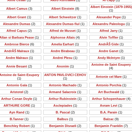
Aime Cesair
(1)
Akiro Kurosawa
(1)
Al Capp
(1)
Albert Einstein (1879-1955)
Albert Camus
(3)
Albert Einstein
(8)
(1)
Albert Grant
(1)
Albert Schweitzer
(1)
Alexander Pope
(1)
Alexandre Dumas
(2)
Alexandre Dumas-fiul
(1)
Alexandru Paleologu
(1)
Alfred Capus
(2)
Alfred de Musset
(1)
Alfred Jarry
(1)
Allan si Barbara Pease
(1)
Alphonse Allais
(4)
Alvin Toffler
(1)
Ambrose Bierce
(6)
Amelia Earhart
(1)
AndrĂŠ Gide
(1)
AndrĂŠ Malraux
(1)
Andre Birabeau
(1)
Andre Ganet
(2)
Andre Malraux
(1)
Andrei Plesu
(1)
Andy McIntyre
(1)
Antoine de Saint Exupery
Annie Besant
(2)
Anonim
(1)
(4)
Antoine de Saint-Exupery
ANTON PAVLOVICI CEHOV
Antonie cel Mare
(1)
(1)
(1)
Antonio Gala
(1)
Antonio Machado
(1)
Antonio Porchia
(1)
Aristotel
(2)
Armand Salacroix
(1)
Art Buchwald
(1)
Arthur Conan Doyle
(1)
Arthur Rubinstein
(1)
Arthur Schopenhauer
(4)
ARTHURE GORE
(1)
Asclepiades
(1)
Avram Levi
(1)
Ayn Rand
(1)
B. Pascal
(2)
B.A. Parain
(1)
B.Tanner
(1)
Balbus
(1)
Balzac
(9)
Benchley Robert
(1)
Benjamin Disraeli
(2)
Benjamin Franklin
(7)