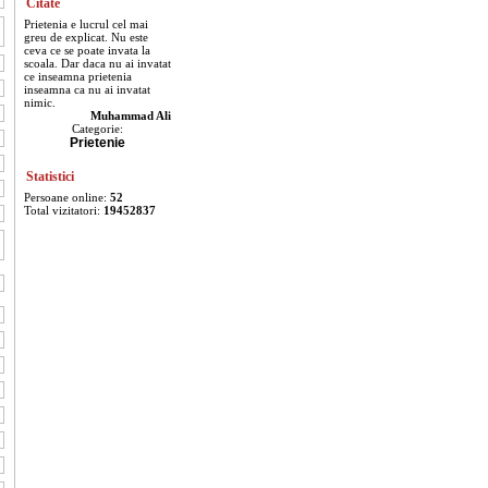
Citate
Prietenia e lucrul cel mai
greu de explicat. Nu este
ceva ce se poate invata la
scoala. Dar daca nu ai invatat
ce inseamna prietenia
inseamna ca nu ai invatat
nimic.
Muhammad Ali
Categorie:
Prietenie
Statistici
Persoane online:
52
Total vizitatori:
19452837