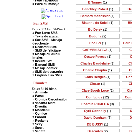
» Fete Facebook
» Scotieni
B.Tanner
(1)
» Poze cu mesaje
» Seci
» Soacre
Benchley Robert
(1)
Be
» Sport
» Soferi
Bernard Moitessier
(1)
» Tarani
» Tigani
Bisanne de Soleil
(1)
Bi
Fun SMS
» Unguri
Exista
302
Fun SMS-uri.
Bo Derek
(1)
» Umor Negru
» Fun Love SMS
» Vanatori
» Texte de agatat
Buddha
(2)
» Sex SMS - Mesaje
Cao Lei
(1)
Cardi
deocheate
» Declaratii SMS
CARMEN SYLVA
(1)
C
» SMS de felicitare
» Mesaje cu dublu
Cesare Pavese
(1)
C
inteles
» Insulte SMS
Charles Baudelaire
(1)
Ch
» Bancuri SMS
» Mesaje comice
Charlie Chaplin
(1)
C
» SMS de despartire
» English Fun SMS
Chris Hedges
(1)
Chr
Filmulete
Cioran
(1)
C
Exista
3416
filme.
Clare Booth Luce
(1)
Cl
» Animale
» Farse
Confucius
(12)
Cons
» Cronica Carcotasilor
» Vacanta Mare
Cosmin ROMEGA
(3)
» Divertis
» Mondenii
Cyril Connolly
(1)
D
» Comice
» Parodii
David Dunham
(3)
D
» Reclame
» Sexy
DE BUSSY
(1)
» Sport
» Vedete
Descartes
(2)
D