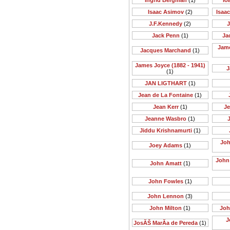
Ingrid Bergman
(1)
Io
Isaac Asimov
(2)
Isaa
J.F.Kennedy
(2)
J
Jack Penn
(1)
Ja
Jame
Jacques Marchand
(1)
James Joyce (1882 - 1941)
J
(1)
JAN LIGTHART
(1)
Jean de La Fontaine
(1)
Jean Kerr
(1)
Je
Jeanne Wasbro
(1)
J
Jiddu Krishnamurti
(1)
Joh
Joey Adams
(1)
John 
John Amatt
(1)
John Fowles
(1)
John Lennon
(3)
John Milton
(1)
Joh
J
JosĂŠ MarĂ­a de Pereda
(1)