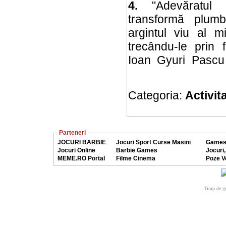
4.
"Adevăratul 
transformă plumb
argintul viu al mi
trecându-le prin fo
Ioan Gyuri Pascu
Categoria:
Activita
Parteneri
JOCURI BARBIE
Jocuri Sport Curse Masini
Games
Jocuri Online
Barbie Games
Jocuri,
MEME.RO Portal
Filme Cinema
Poze V
Timp de ge