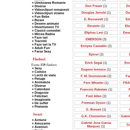
» Uimitoarea Romanie
Don Fraser
(1)
Do
» Diverse
» Videoclipuri romanesti
Douglas Jerrold
(1)
Du
» Videoclipuri straine
» Fun Bebe
E. Roosevelt
(1)
Ed
» Bizare
» Desene animate
Einstein
(1)
Ele
» Divertisment TV
» Clasicii comediei
Eliphas Levi
(1)
Ema
» Mircea Badea
» Faze tari
EMERSON
(3)
» Traznitii
» Faze tari la TV
Enriyeu Castaldo
(2)
» Adult Fun
» Farse Sexy
Epicur
(2)
Flashuri
Erich Segal
(1)
Ern
Exista
159
flashuri.
» Sexy
Eugene Ionesco
(1)
» Comice
» Lectii de viata
F. M. Dostoievski
(2)
Far
» Peisaje
» Animalute
Fern Wheeler
(1)
FRA
» Diverse
» Calendare
Francois Rabelais
(1)
» Dragoste
» Felicitari
Fred Allen
(2)
» Imaginatie
Freeman Dyson
(1)
» De suflet
» Prietenie
G. Brevart
(1)
Jocuri
G.K. Chesterton
(1)
Gabri
» Actiune
Gabriel Jose Garcia
» Amuzante
Ga
Marquez
(1)
» Aventuri