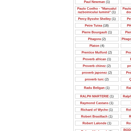
Paul Newman
(1)
Paulo Coelho - "Manualul
Paulo
razboinicului luminii"
(1)
do
Percy Bysshe Shelley
(1)
Pe
Petre Tutea
(18)
PH
Pierre Bourgault
(1)
Pie
Pitagora
(2)
Pitago
Platon
(4)
Prentice Mulford
(2)
Pr
Proverb african
(1)
Proverb chinez
(2)
pr
proverb japonez
(2)
Pr
proverb turc
(2)
Q
Radu Beligan
(1)
Rai
RALPH MARTERIE
(1)
Ralp
Raymond Castans
(1)
Richard of Wyche
(1)
Rob
Robert Brasillach
(1)
R
Robert Lalonde
(1)
Ro
ROD