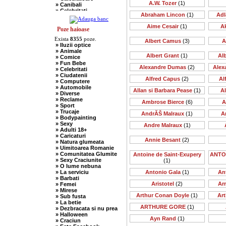
A.W. Tozer
(1)
» Canibali
» Celebritati
Abraham Lincon
(1)
Adl
» Chelneri
» Chuck Norris
Aime Cesair
(1)
A
» Ciobani
Poze haioase
» Comuniste
Exista
8355
poze.
» Copii
Albert Camus
(3)
A
» Iluzii optice
» Craciun
» Animale
» Cugetari
Albert Grant
(1)
Al
» Comice
» Culmi
» Fun Bebe
» Deocheate
Alexandre Dumas
(2)
Alex
» Celebritati
» Diverse
» Ciudatenii
» Doctori
Alfred Capus
(2)
Al
» Computere
» Elevi-Studenti
» Automobile
» Englezi
Allan si Barbara Pease
(1)
A
» Diverse
» Evrei
» Reclame
» Francezi
Ambrose Bierce
(6)
A
» Sport
» Ingineri
» Trucaje
» Ion si Maria
AndrĂŠ Malraux
(1)
A
» Bodypainting
» Istorice
» Sexy
Andre Malraux
(1)
» Misogine
» Adulti 18+
» Moldoveni
» Caricaturi
» Mosnegi
Annie Besant
(2)
» Natura glumeata
» Nebuni
» Uimitoarea Romanie
» Negri
» Comunitatea Glumite
Antoine de Saint-Exupery
ANTO
» Olteni
» Sexy Craciunite
(1)
» Pescari
» O lume nebuna
» Perle
» La serviciu
Antonio Gala
(1)
An
» Politice
» Barbati
» Politisti
Aristotel
(2)
Ar
» Femei
» Popi
» Mirese
» Radio Erevan
Arthur Conan Doyle
(1)
Art
» Sub fusta
» Religioase
» La betie
» Romani
ARTHURE GORE
(1)
» Dezbracata si nu prea
» Sadice
» Halloween
» Secretare
Ayn Rand
(1)
» Craciun
» Sefi