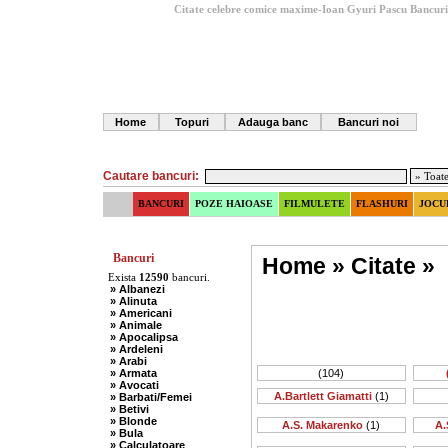
Citate celebre comice maxime-Ioan Gyuri Pascu
Bancuri
Home
Topuri
Adauga banc
Bancuri noi
Cautare bancuri:
BANCURI
POZE HAIOASE
FILMULETE
FLASHURI
JOCU
Bancuri
Home
»
Citate
»
Exista
12590
bancuri.
» Albanezi
» Alinuta
» Americani
» Animale
» Apocalipsa
» Ardeleni
» Arabi
» Armata
(104)
» Avocati
A.Bartlett Giamatti
(1)
» Barbati/Femei
» Betivi
» Blonde
A.S. Makarenko
(1)
A.
» Bula
» Calculatoare