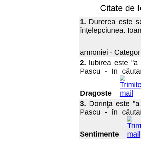
Citate de
1.
Durerea este sc
înţelepciunea. Ioa
armoniei - Categor
2.
Iubirea este "a d
Pascu - In căuta
Dragoste
3.
Dorinţa este "a c
Pascu - în căuta
Sentimente