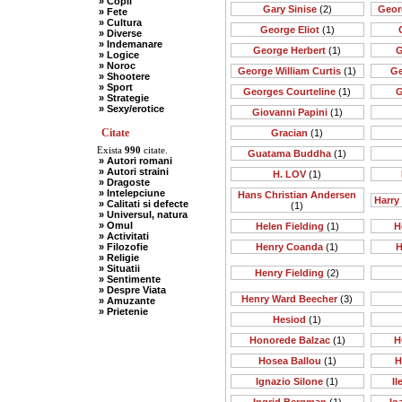
» Copii
Gary Sinise
(2)
Geor
» Fete
» Cultura
George Eliot
(1)
» Diverse
» Indemanare
George Herbert
(1)
G
» Logice
» Noroc
George William Curtis
(1)
Ge
» Shootere
» Sport
Georges Courteline
(1)
G
» Strategie
» Sexy/erotice
Giovanni Papini
(1)
Citate
Gracian
(1)
Exista
990
citate.
Guatama Buddha
(1)
» Autori romani
» Autori straini
H. LOV
(1)
» Dragoste
» Intelepciune
Hans Christian Andersen
Harry
» Calitati si defecte
(1)
» Universul, natura
» Omul
Helen Fielding
(1)
H
» Activitati
» Filozofie
Henry Coanda
(1)
H
» Religie
» Situatii
Henry Fielding
(2)
» Sentimente
» Despre Viata
Henry Ward Beecher
(3)
» Amuzante
» Prietenie
Hesiod
(1)
Honorede Balzac
(1)
H
Hosea Ballou
(1)
H
Ignazio Silone
(1)
I