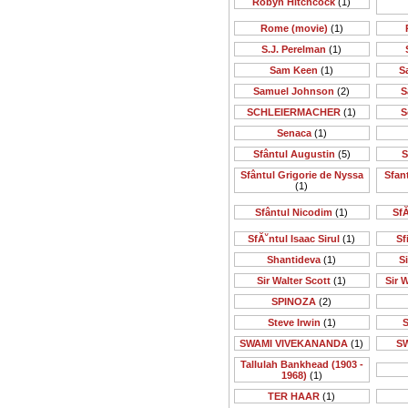
Robyn Hitchcock
(1)
Rome (movie)
(1)
S.J. Perelman
(1)
Sam Keen
(1)
S
Samuel Johnson
(2)
S
SCHLEIERMACHER
(1)
S
Senaca
(1)
Sfântul Augustin
(5)
S
Sfântul Grigorie de Nyssa
Sfan
(1)
Sfântul Nicodim
(1)
SfĂ
SfĂ˘ntul Isaac Sirul
(1)
Sf
Shantideva
(1)
S
Sir Walter Scott
(1)
Sir 
SPINOZA
(2)
Steve Irwin
(1)
S
SWAMI VIVEKANANDA
(1)
S
Tallulah Bankhead (1903 -
1968)
(1)
TER HAAR
(1)