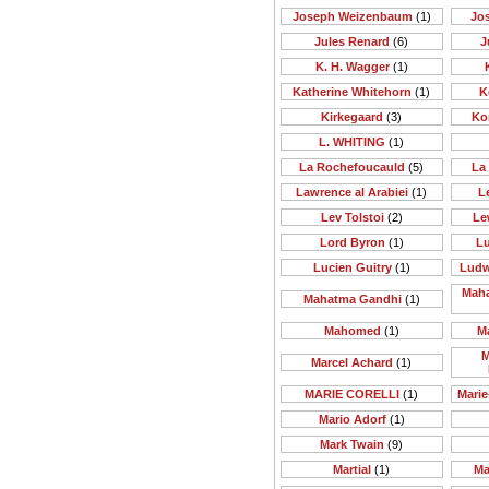
Joseph Weizenbaum
(1)
Jo
Jules Renard
(6)
J
K. H. Wagger
(1)
Katherine Whitehorn
(1)
K
Kirkegaard
(3)
Ko
L. WHITING
(1)
La Rochefoucauld
(5)
La
Lawrence al Arabiei
(1)
Le
Lev Tolstoi
(2)
Le
Lord Byron
(1)
Lu
Lucien Guitry
(1)
Ludw
Maha
Mahatma Gandhi
(1)
Mahomed
(1)
M
M
Marcel Achard
(1)
MARIE CORELLI
(1)
Mari
Mario Adorf
(1)
Mark Twain
(9)
Martial
(1)
Ma