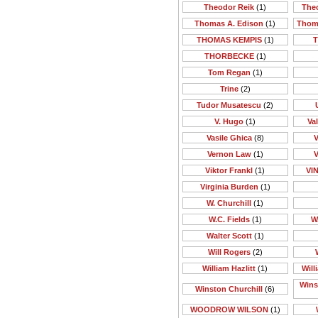
Theodor Reik
(1)
The
Thomas A. Edison
(1)
Thom
THOMAS KEMPIS
(1)
T
THORBECKE
(1)
Tom Regan
(1)
Trine
(2)
Tudor Musatescu
(2)
V. Hugo
(1)
Va
Vasile Ghica
(8)
V
Vernon Law
(1)
V
Viktor Frankl
(1)
VI
Virginia Burden
(1)
W. Churchill
(1)
W.C. Fields
(1)
W
Walter Scott
(1)
Will Rogers
(2)
William Hazlitt
(1)
Will
Wins
Winston Churchill
(6)
WOODROW WILSON
(1)