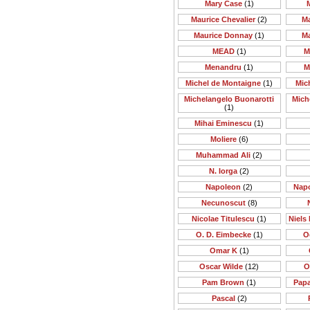
Mary Case
(1)
Maurice Chevalier
(2)
M
Maurice Donnay
(1)
M
MEAD
(1)
M
Menandru
(1)
M
Michel de Montaigne
(1)
Mic
Michelangelo Buonarotti
Mich
(1)
Mihai Eminescu
(1)
Moliere
(6)
Muhammad Ali
(2)
N. Iorga
(2)
Napoleon
(2)
Nap
Necunoscut
(8)
Nicolae Titulescu
(1)
Niels 
O. D. Eimbecke
(1)
O
Omar K
(1)
Oscar Wilde
(12)
O
Pam Brown
(1)
Papa
Pascal
(2)