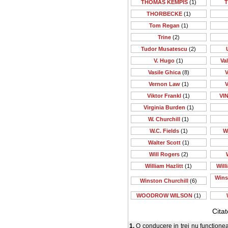
THOMAS KEMPIS
(1)
T
THORBECKE
(1)
Tom Regan
(1)
Trine
(2)
Tudor Musatescu
(2)
V. Hugo
(1)
Va
Vasile Ghica
(8)
V
Vernon Law
(1)
V
Viktor Frankl
(1)
VI
Virginia Burden
(1)
W. Churchill
(1)
W.C. Fields
(1)
W
Walter Scott
(1)
Will Rogers
(2)
William Hazlitt
(1)
Will
Wins
Winston Churchill
(6)
WOODROW WILSON
(1)
Cita
1.
O conducere in trei nu functione