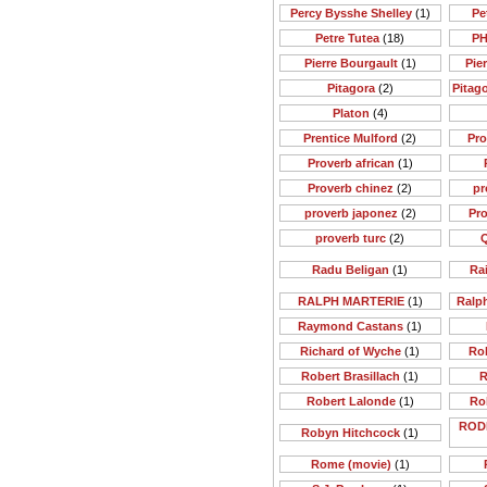
Percy Bysshe Shelley
(1)
Pe
Petre Tutea
(18)
PH
Pierre Bourgault
(1)
Pie
Pitagora
(2)
Pitago
Platon
(4)
Prentice Mulford
(2)
Pr
Proverb african
(1)
Proverb chinez
(2)
pr
proverb japonez
(2)
Pr
proverb turc
(2)
Q
Radu Beligan
(1)
Rai
RALPH MARTERIE
(1)
Ralp
Raymond Castans
(1)
Richard of Wyche
(1)
Rob
Robert Brasillach
(1)
R
Robert Lalonde
(1)
Ro
ROD
Robyn Hitchcock
(1)
Rome (movie)
(1)