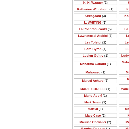
K. H. Wagger
(1)
Katherine Whitehorn
(1)
K
Kirkegaard
(3)
Ko
L. WHITING
(1)
La Rochefoucauld
(5)
La
Lawrence al Arabiei
(1)
Le
Lev Tolstoi
(2)
Le
Lord Byron
(1)
Lu
Lucien Guitry
(1)
Ludw
Maha
Mahatma Gandhi
(1)
Mahomed
(1)
M
M
Marcel Achard
(1)
MARIE CORELLI
(1)
Mari
Mario Adorf
(1)
Mark Twain
(9)
Martial
(1)
Ma
Mary Case
(1)
Maurice Chevalier
(2)
M
Maurice Donnay
(1)
M