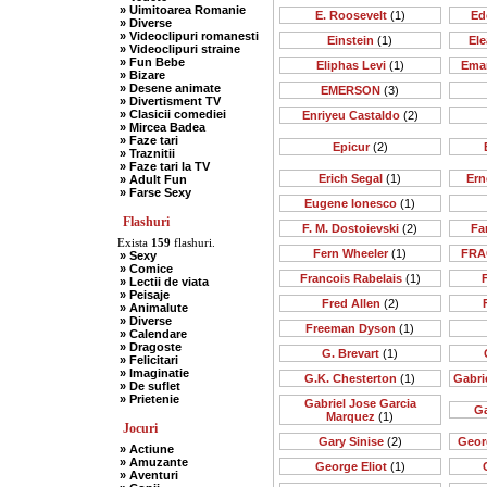
» Uimitoarea Romanie
E. Roosevelt
(1)
Ed
» Diverse
» Videoclipuri romanesti
Einstein
(1)
Ele
» Videoclipuri straine
» Fun Bebe
Eliphas Levi
(1)
Ema
» Bizare
» Desene animate
EMERSON
(3)
» Divertisment TV
» Clasicii comediei
Enriyeu Castaldo
(2)
» Mircea Badea
» Faze tari
Epicur
(2)
» Traznitii
» Faze tari la TV
Erich Segal
(1)
Ern
» Adult Fun
» Farse Sexy
Eugene Ionesco
(1)
Flashuri
F. M. Dostoievski
(2)
Far
Exista
159
flashuri.
Fern Wheeler
(1)
FRA
» Sexy
» Comice
Francois Rabelais
(1)
» Lectii de viata
» Peisaje
Fred Allen
(2)
» Animalute
» Diverse
Freeman Dyson
(1)
» Calendare
» Dragoste
G. Brevart
(1)
» Felicitari
» Imaginatie
G.K. Chesterton
(1)
Gabri
» De suflet
» Prietenie
Gabriel Jose Garcia
Ga
Marquez
(1)
Jocuri
Gary Sinise
(2)
Geor
» Actiune
» Amuzante
George Eliot
(1)
» Aventuri