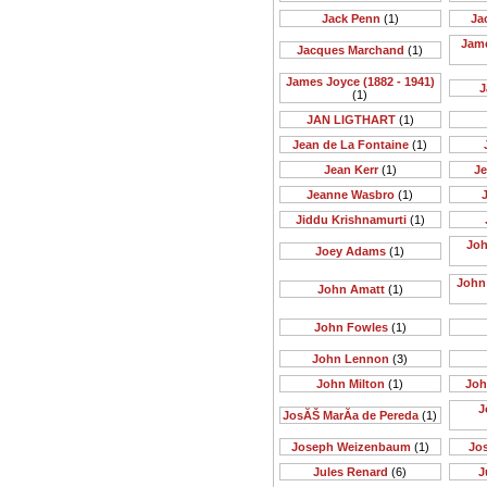
Jack Penn
(1)
Ja
Jame
Jacques Marchand
(1)
James Joyce (1882 - 1941)
J
(1)
JAN LIGTHART
(1)
Jean de La Fontaine
(1)
Jean Kerr
(1)
Je
Jeanne Wasbro
(1)
J
Jiddu Krishnamurti
(1)
Joh
Joey Adams
(1)
John 
John Amatt
(1)
John Fowles
(1)
John Lennon
(3)
John Milton
(1)
Joh
J
JosĂŠ MarĂ­a de Pereda
(1)
Joseph Weizenbaum
(1)
Jo
Jules Renard
(6)
J