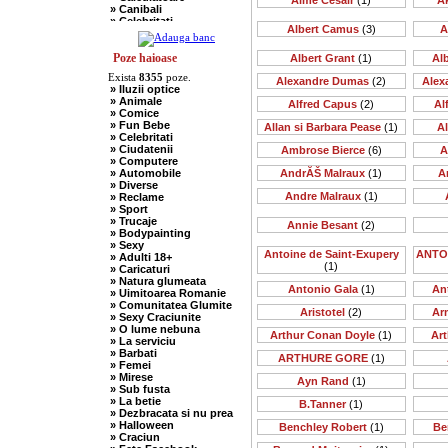
Aime Cesair
(1)
A
» Canibali
» Celebritati
Albert Camus
(3)
A
» Chelneri
» Chuck Norris
» Ciobani
Poze haioase
Albert Grant
(1)
Al
» Comuniste
Exista
8355
poze.
» Copii
Alexandre Dumas
(2)
Alex
» Iluzii optice
» Craciun
» Animale
Alfred Capus
(2)
Al
» Cugetari
» Comice
» Culmi
» Fun Bebe
Allan si Barbara Pease
(1)
A
» Deocheate
» Celebritati
» Diverse
» Ciudatenii
Ambrose Bierce
(6)
A
» Doctori
» Computere
» Elevi-Studenti
» Automobile
AndrĂŠ Malraux
(1)
A
» Englezi
» Diverse
» Evrei
Andre Malraux
(1)
» Reclame
» Francezi
» Sport
» Ingineri
» Trucaje
» Ion si Maria
Annie Besant
(2)
» Bodypainting
» Istorice
» Sexy
» Misogine
Antoine de Saint-Exupery
ANTO
» Adulti 18+
» Moldoveni
(1)
» Caricaturi
» Mosnegi
» Natura glumeata
» Nebuni
Antonio Gala
(1)
An
» Uimitoarea Romanie
» Negri
» Comunitatea Glumite
» Olteni
Aristotel
(2)
Ar
» Sexy Craciunite
» Pescari
» O lume nebuna
» Perle
Arthur Conan Doyle
(1)
Art
» La serviciu
» Politice
» Barbati
» Politisti
ARTHURE GORE
(1)
» Femei
» Popi
» Mirese
» Radio Erevan
Ayn Rand
(1)
» Sub fusta
» Religioase
» La betie
B.Tanner
(1)
» Romani
» Dezbracata si nu prea
» Sadice
» Halloween
Benchley Robert
(1)
Be
» Secretare
» Craciun
» Sefi