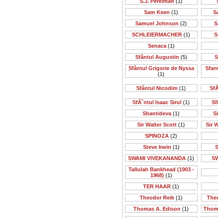
S.J. Perelman
(1)
Sam Keen
(1)
S
Samuel Johnson
(2)
S
SCHLEIERMACHER
(1)
S
Senaca
(1)
Sfântul Augustin
(5)
S
Sfântul Grigorie de Nyssa
Sfan
(1)
Sfântul Nicodim
(1)
SfĂ
SfĂ˘ntul Isaac Sirul
(1)
Sf
Shantideva
(1)
S
Sir Walter Scott
(1)
Sir 
SPINOZA
(2)
Steve Irwin
(1)
S
SWAMI VIVEKANANDA
(1)
S
Tallulah Bankhead (1903 -
1968)
(1)
TER HAAR
(1)
Theodor Reik
(1)
The
Thomas A. Edison
(1)
Thom