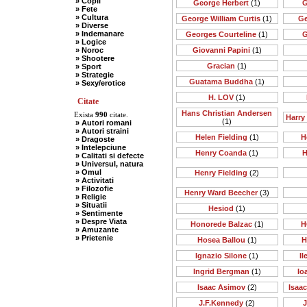
» Copii
George Herbert
(1)
G
» Fete
» Cultura
George William Curtis
(1)
Ge
» Diverse
» Indemanare
Georges Courteline
(1)
G
» Logice
» Noroc
Giovanni Papini
(1)
» Shootere
Gracian
(1)
» Sport
» Strategie
Guatama Buddha
(1)
» Sexy/erotice
H. LOV
(1)
Citate
Hans Christian Andersen
Exista
990
citate.
Harry
(1)
» Autori romani
» Autori straini
Helen Fielding
(1)
H
» Dragoste
» Intelepciune
Henry Coanda
(1)
H
» Calitati si defecte
» Universul, natura
» Omul
Henry Fielding
(2)
» Activitati
» Filozofie
Henry Ward Beecher
(3)
» Religie
» Situatii
Hesiod
(1)
» Sentimente
» Despre Viata
Honorede Balzac
(1)
H
» Amuzante
» Prietenie
Hosea Ballou
(1)
H
Ignazio Silone
(1)
I
Ingrid Bergman
(1)
Io
Isaac Asimov
(2)
Isaa
J.F.Kennedy
(2)
J