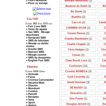
» Fete Facebook
Bernard Moitessier
(1)
» Scotieni
» Poze cu mesaje
» Seci
Bisanne de Soleil
(1)
Bi
» Soacre
» Sport
Bo Derek
(1)
» Soferi
» Tarani
Buddha
(2)
» Tigani
Fun SMS
» Unguri
Cao Lei
(1)
Cardi
Exista
302
Fun SMS-uri.
» Umor Negru
» Fun Love SMS
» Vanatori
CARMEN SYLVA
(1)
C
» Texte de agatat
» Sex SMS - Mesaje
Cesare Pavese
(1)
C
deocheate
» Declaratii SMS
Charles Baudelaire
(1)
Ch
» SMS de felicitare
» Mesaje cu dublu
Charlie Chaplin
(1)
C
inteles
» Insulte SMS
Chris Hedges
(1)
Chr
» Bancuri SMS
» Mesaje comice
Cioran
(1)
C
» SMS de despartire
» English Fun SMS
Clare Booth Luce
(1)
Cl
Confucius
(12)
Cons
Filmulete
Exista
3416
filme.
Cosmin ROMEGA
(3)
» Animale
Cyril Connolly
(1)
D
» Farse
» Cronica Carcotasilor
David Dunham
(3)
D
» Vacanta Mare
» Divertis
DE BUSSY
(1)
» Mondenii
» Comice
Descartes
(2)
D
» Parodii
» Reclame
Don Fraser
(1)
Do
» Sexy
» Sport
Douglas Jerrold
(1)
Du
» Vedete