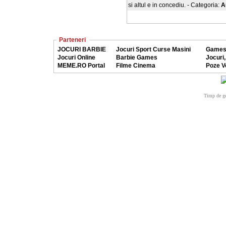
si altul e in concediu. - Categoria:
A
Parteneri
JOCURI BARBIE
Jocuri Sport Curse Masini
Games
Jocuri Online
Barbie Games
Jocuri,
MEME.RO Portal
Filme Cinema
Poze V
Timp de ge