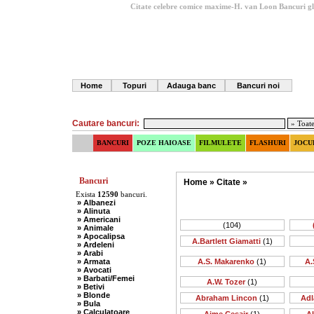
Citate celebre comice maxime-H. van Loon
Bancuri g
Home
Topuri
Adauga banc
Bancuri noi
Cautare bancuri:
BANCURI
POZE HAIOASE
FILMULETE
FLASHURI
JOCU
Bancuri
Home
»
Citate
»
Exista
12590
bancuri.
» Albanezi
» Alinuta
» Americani
(104)
» Animale
» Apocalipsa
A.Bartlett Giamatti
(1)
» Ardeleni
» Arabi
» Armata
A.S. Makarenko
(1)
A.
» Avocati
» Barbati/Femei
A.W. Tozer
(1)
» Betivi
» Blonde
Abraham Lincon
(1)
Adl
» Bula
» Calculatoare