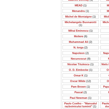
MEAD
(1)
M
Menandru
(1)
M
Michel de Montaigne
(1)
Mic
Michelangelo Buonarotti
Mich
(1)
Mihai Eminescu
(1)
Moliere
(6)
Muhammad Ali
(2)
N. Iorga
(2)
Napoleon
(2)
Nap
Necunoscut
(8)
Nicolae Titulescu
(1)
Niels 
O. D. Eimbecke
(1)
O
Omar K
(1)
Oscar Wilde
(12)
O
Pam Brown
(1)
Papa
Pascal
(2)
Paul Newman
(1)
Paulo Coelho - "Manualul
Paulo
razboinicului luminii"
(1)
do