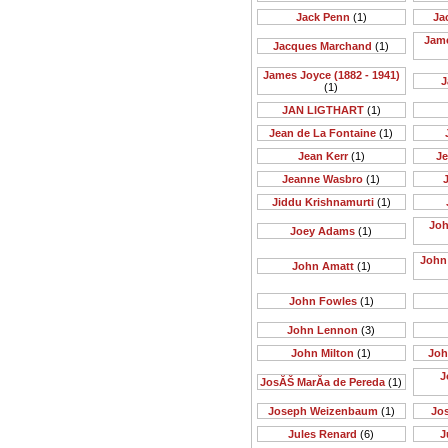
Jack Penn
(1)
Ja
Jame
Jacques Marchand
(1)
James Joyce (1882 - 1941)
J
(1)
JAN LIGTHART
(1)
Jean de La Fontaine
(1)
Jean Kerr
(1)
Je
Jeanne Wasbro
(1)
J
Jiddu Krishnamurti
(1)
Joh
Joey Adams
(1)
John 
John Amatt
(1)
John Fowles
(1)
John Lennon
(3)
John Milton
(1)
Joh
J
JosĂŠ MarĂ­a de Pereda
(1)
Joseph Weizenbaum
(1)
Jo
Jules Renard
(6)
J