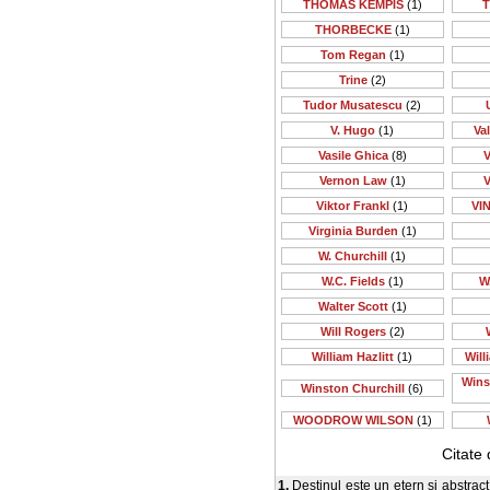
THOMAS KEMPIS
(1)
T
THORBECKE
(1)
Tom Regan
(1)
Trine
(2)
Tudor Musatescu
(2)
V. Hugo
(1)
Va
Vasile Ghica
(8)
V
Vernon Law
(1)
V
Viktor Frankl
(1)
VI
Virginia Burden
(1)
W. Churchill
(1)
W.C. Fields
(1)
W
Walter Scott
(1)
Will Rogers
(2)
William Hazlitt
(1)
Will
Wins
Winston Churchill
(6)
WOODROW WILSON
(1)
Citate
1.
Destinul este un etern şi abstract 