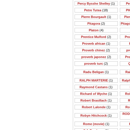
Percy Bysshe Shelley
(1)
Pe
Petre Tutea
(18)
PH
Pierre Bourgault
(1)
Pie
Pitagora
(2)
Pitago
Platon
(4)
Prentice Mulford
(2)
Pr
Proverb african
(1)
Proverb chinez
(2)
pr
proverb japonez
(2)
Pr
proverb turc
(2)
Q
Radu Beligan
(1)
Rai
RALPH MARTERIE
(1)
Ralp
Raymond Castans
(1)
Richard of Wyche
(1)
Rob
Robert Brasillach
(1)
R
Robert Lalonde
(1)
Ro
ROD
Robyn Hitchcock
(1)
Rome (movie)
(1)