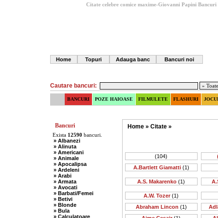
Citate celebre comice maxime-Giovanni Papini
Bancuri
Home
Topuri
Adauga banc
Bancuri noi
Cautare bancuri:
BANCURI
POZE HAIOASE
FILMULETE
FLASHURI
JOCU
Bancuri
Home
»
Citate
»
Exista
12590
bancuri.
» Albanezi
» Alinuta
» Americani
(104)
» Animale
» Apocalipsa
A.Bartlett Giamatti
(1)
» Ardeleni
» Arabi
» Armata
A.S. Makarenko
(1)
A.
» Avocati
» Barbati/Femei
A.W. Tozer
(1)
» Betivi
» Blonde
Abraham Lincon
(1)
Adl
» Bula
» Calculatoare