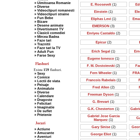
» Uimitoarea Romanie
E. Roosevelt
(1)
Ed
» Diverse
» Videoclipuri romanesti
Einstein
(1)
Ele
» Videoclipuri straine
» Fun Bebe
Eliphas Levi
(1)
Ema
» Bizare
» Desene animate
EMERSON
(3)
» Divertisment TV
» Clasicii comediei
Enriyeu Castaldo
(2)
» Mircea Badea
» Faze tari
Epicur
(2)
» Traznitii
» Faze tari la TV
Erich Segal
(1)
Ern
» Adult Fun
» Farse Sexy
Eugene Ionesco
(1)
Flashuri
F. M. Dostoievski
(2)
Far
Exista
159
flashuri.
Fern Wheeler
(1)
FRA
» Sexy
» Comice
Francois Rabelais
(1)
» Lectii de viata
» Peisaje
Fred Allen
(2)
» Animalute
» Diverse
Freeman Dyson
(1)
» Calendare
» Dragoste
G. Brevart
(1)
» Felicitari
» Imaginatie
G.K. Chesterton
(1)
Gabri
» De suflet
» Prietenie
Gabriel Jose Garcia
Ga
Marquez
(1)
Jocuri
Gary Sinise
(2)
Geor
» Actiune
» Amuzante
George Eliot
(1)
» Aventuri