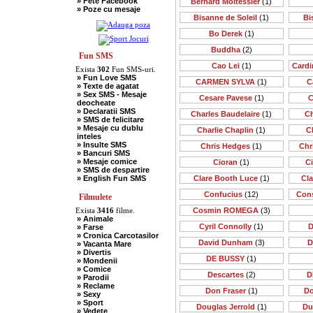
» Fete Facebook
Bernard Moitessier
(1)
» Scotieni
» Poze cu mesaje
» Seci
Bisanne de Soleil
(1)
Bi
» Soacre
» Sport
Bo Derek
(1)
» Soferi
» Tarani
Buddha
(2)
» Tigani
Fun SMS
» Unguri
Cao Lei
(1)
Cardi
Exista
302
Fun SMS-uri.
» Umor Negru
» Fun Love SMS
» Vanatori
CARMEN SYLVA
(1)
C
» Texte de agatat
» Sex SMS - Mesaje
Cesare Pavese
(1)
C
deocheate
» Declaratii SMS
Charles Baudelaire
(1)
Ch
» SMS de felicitare
» Mesaje cu dublu
Charlie Chaplin
(1)
C
inteles
» Insulte SMS
Chris Hedges
(1)
Chr
» Bancuri SMS
» Mesaje comice
Cioran
(1)
C
» SMS de despartire
» English Fun SMS
Clare Booth Luce
(1)
Cl
Confucius
(12)
Cons
Filmulete
Exista
3416
filme.
Cosmin ROMEGA
(3)
» Animale
Cyril Connolly
(1)
D
» Farse
» Cronica Carcotasilor
David Dunham
(3)
D
» Vacanta Mare
» Divertis
DE BUSSY
(1)
» Mondenii
» Comice
Descartes
(2)
D
» Parodii
» Reclame
Don Fraser
(1)
Do
» Sexy
» Sport
Douglas Jerrold
(1)
Du
» Vedete