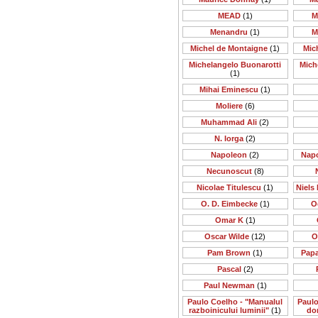
MEAD
(1)
M
Menandru
(1)
M
Michel de Montaigne
(1)
Mic
Michelangelo Buonarotti
Mich
(1)
Mihai Eminescu
(1)
Moliere
(6)
Muhammad Ali
(2)
N. Iorga
(2)
Napoleon
(2)
Nap
Necunoscut
(8)
Nicolae Titulescu
(1)
Niels 
O. D. Eimbecke
(1)
O
Omar K
(1)
Oscar Wilde
(12)
O
Pam Brown
(1)
Papa
Pascal
(2)
Paul Newman
(1)
Paulo Coelho - "Manualul
Paulo
razboinicului luminii"
(1)
do