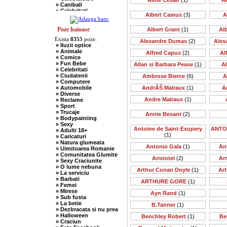
Aime Cesair
(1)
A
» Canibali
» Celebritati
Albert Camus
(3)
A
» Chelneri
» Chuck Norris
» Ciobani
Poze haioase
Albert Grant
(1)
Al
» Comuniste
Exista
8355
poze.
» Copii
Alexandre Dumas
(2)
Alex
» Iluzii optice
» Craciun
» Animale
Alfred Capus
(2)
Al
» Cugetari
» Comice
» Culmi
» Fun Bebe
Allan si Barbara Pease
(1)
A
» Deocheate
» Celebritati
» Diverse
» Ciudatenii
Ambrose Bierce
(6)
A
» Doctori
» Computere
» Elevi-Studenti
» Automobile
AndrĂŠ Malraux
(1)
A
» Englezi
» Diverse
» Evrei
Andre Malraux
(1)
» Reclame
» Francezi
» Sport
» Ingineri
» Trucaje
» Ion si Maria
Annie Besant
(2)
» Bodypainting
» Istorice
» Sexy
» Misogine
Antoine de Saint-Exupery
ANTO
» Adulti 18+
» Moldoveni
(1)
» Caricaturi
» Mosnegi
» Natura glumeata
» Nebuni
Antonio Gala
(1)
An
» Uimitoarea Romanie
» Negri
» Comunitatea Glumite
» Olteni
Aristotel
(2)
Ar
» Sexy Craciunite
» Pescari
» O lume nebuna
» Perle
Arthur Conan Doyle
(1)
Art
» La serviciu
» Politice
» Barbati
» Politisti
ARTHURE GORE
(1)
» Femei
» Popi
» Mirese
» Radio Erevan
Ayn Rand
(1)
» Sub fusta
» Religioase
» La betie
B.Tanner
(1)
» Romani
» Dezbracata si nu prea
» Sadice
» Halloween
Benchley Robert
(1)
Be
» Secretare
» Craciun
» Sefi