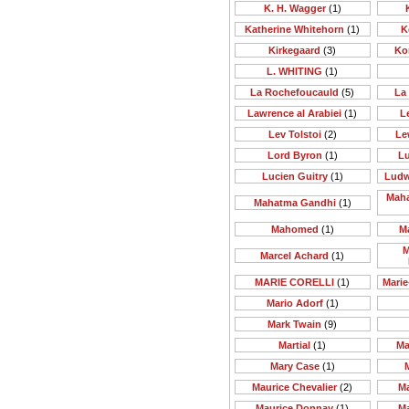
K. H. Wagger
(1)
Katherine Whitehorn
(1)
K
Kirkegaard
(3)
Ko
L. WHITING
(1)
La Rochefoucauld
(5)
La
Lawrence al Arabiei
(1)
Le
Lev Tolstoi
(2)
Le
Lord Byron
(1)
Lu
Lucien Guitry
(1)
Ludw
Maha
Mahatma Gandhi
(1)
Mahomed
(1)
M
M
Marcel Achard
(1)
MARIE CORELLI
(1)
Mari
Mario Adorf
(1)
Mark Twain
(9)
Martial
(1)
Ma
Mary Case
(1)
Maurice Chevalier
(2)
M
Maurice Donnay
(1)
M