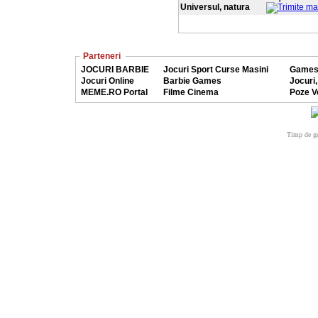
Universul, natura
Parteneri
JOCURI BARBIE
Jocuri Sport Curse Masini
Games
Jocuri Online
Barbie Games
Jocuri,
MEME.RO Portal
Filme Cinema
Poze V
Timp de ge