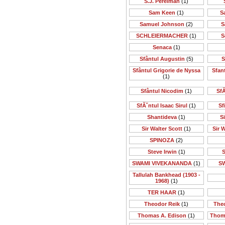
S.J. Perelman
(1)
Sam Keen
(1)
S
Samuel Johnson
(2)
S
SCHLEIERMACHER
(1)
S
Senaca
(1)
Sfântul Augustin
(5)
S
Sfântul Grigorie de Nyssa
Sfan
(1)
Sfântul Nicodim
(1)
SfĂ
SfĂ˘ntul Isaac Sirul
(1)
Sf
Shantideva
(1)
S
Sir Walter Scott
(1)
Sir 
SPINOZA
(2)
Steve Irwin
(1)
S
SWAMI VIVEKANANDA
(1)
S
Tallulah Bankhead (1903 -
1968)
(1)
TER HAAR
(1)
Theodor Reik
(1)
The
Thomas A. Edison
(1)
Thom