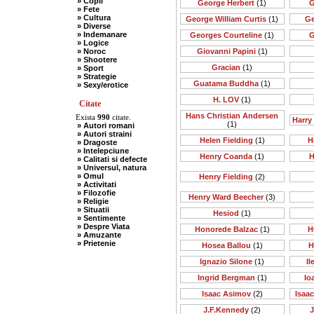
» Copii
George Herbert
(1)
G
» Fete
» Cultura
George William Curtis
(1)
Ge
» Diverse
» Indemanare
Georges Courteline
(1)
G
» Logice
» Noroc
Giovanni Papini
(1)
» Shootere
Gracian
(1)
» Sport
» Strategie
Guatama Buddha
(1)
» Sexy/erotice
H. LOV
(1)
Citate
Hans Christian Andersen
Exista
990
citate.
Harry
(1)
» Autori romani
» Autori straini
Helen Fielding
(1)
H
» Dragoste
» Intelepciune
Henry Coanda
(1)
H
» Calitati si defecte
» Universul, natura
» Omul
Henry Fielding
(2)
» Activitati
» Filozofie
Henry Ward Beecher
(3)
» Religie
» Situatii
Hesiod
(1)
» Sentimente
» Despre Viata
Honorede Balzac
(1)
H
» Amuzante
» Prietenie
Hosea Ballou
(1)
H
Ignazio Silone
(1)
I
Ingrid Bergman
(1)
Io
Isaac Asimov
(2)
Isaa
J.F.Kennedy
(2)
J