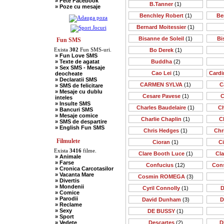
» Fete Facebook
» Scotieni
B.Tanner
(1)
» Poze cu mesaje
» Seci
» Soacre
Benchley Robert
(1)
Be
» Sport
» Soferi
Bernard Moitessier
(1)
» Tarani
» Tigani
Bisanne de Soleil
(1)
Bi
Fun SMS
» Unguri
Exista
302
Fun SMS-uri.
Bo Derek
(1)
» Umor Negru
» Fun Love SMS
» Vanatori
» Texte de agatat
Buddha
(2)
» Sex SMS - Mesaje
Cao Lei
(1)
Cardi
deocheate
» Declaratii SMS
CARMEN SYLVA
(1)
C
» SMS de felicitare
» Mesaje cu dublu
Cesare Pavese
(1)
C
inteles
» Insulte SMS
Charles Baudelaire
(1)
Ch
» Bancuri SMS
» Mesaje comice
Charlie Chaplin
(1)
C
» SMS de despartire
» English Fun SMS
Chris Hedges
(1)
Chr
Filmulete
Cioran
(1)
C
Exista
3416
filme.
Clare Booth Luce
(1)
Cl
» Animale
» Farse
Confucius
(12)
Cons
» Cronica Carcotasilor
» Vacanta Mare
Cosmin ROMEGA
(3)
» Divertis
» Mondenii
Cyril Connolly
(1)
D
» Comice
» Parodii
David Dunham
(3)
D
» Reclame
» Sexy
DE BUSSY
(1)
» Sport
» Vedete
Descartes
(2)
D