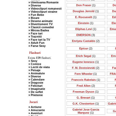
» Uimitoarea Romanie
Don Fraser
(1)
Do
» Diverse
» Videoclipuri romanesti
Douglas Jerrold
(1)
Du
» Videoclipuri straine
» Fun Bebe
E. Roosevelt
(1)
Ed
» Bizare
» Desene animate
Einstein
(1)
Ele
» Divertisment TV
» Clasicii comediei
Eliphas Levi
(1)
Ema
» Mircea Badea
» Faze tari
EMERSON
(3)
» Traznitii
» Faze tari la TV
Enriyeu Castaldo
(2)
» Adult Fun
» Farse Sexy
Epicur
(2)
Flashuri
Erich Segal
(1)
Ern
Exista
159
flashuri.
» Sexy
Eugene Ionesco
(1)
» Comice
» Lectii de viata
F. M. Dostoievski
(2)
Far
» Peisaje
» Animalute
Fern Wheeler
(1)
FRA
» Diverse
» Calendare
Francois Rabelais
(1)
» Dragoste
» Felicitari
Fred Allen
(2)
» Imaginatie
Freeman Dyson
(1)
» De suflet
» Prietenie
G. Brevart
(1)
Jocuri
G.K. Chesterton
(1)
Gabri
» Actiune
Gabriel Jose Garcia
» Amuzante
Ga
Marquez
(1)
» Aventuri