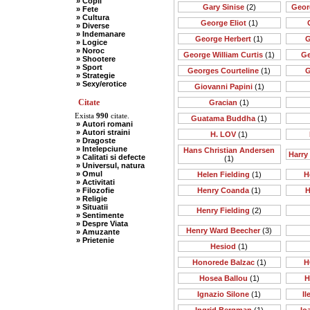
» Copii
Gary Sinise
(2)
Geor
» Fete
» Cultura
George Eliot
(1)
» Diverse
» Indemanare
George Herbert
(1)
G
» Logice
» Noroc
George William Curtis
(1)
Ge
» Shootere
» Sport
Georges Courteline
(1)
G
» Strategie
» Sexy/erotice
Giovanni Papini
(1)
Citate
Gracian
(1)
Exista
990
citate.
Guatama Buddha
(1)
» Autori romani
» Autori straini
H. LOV
(1)
» Dragoste
» Intelepciune
Hans Christian Andersen
Harry
» Calitati si defecte
(1)
» Universul, natura
» Omul
Helen Fielding
(1)
H
» Activitati
» Filozofie
Henry Coanda
(1)
H
» Religie
» Situatii
Henry Fielding
(2)
» Sentimente
» Despre Viata
Henry Ward Beecher
(3)
» Amuzante
» Prietenie
Hesiod
(1)
Honorede Balzac
(1)
H
Hosea Ballou
(1)
H
Ignazio Silone
(1)
I