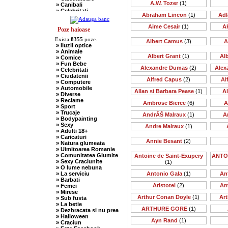
A.W. Tozer
(1)
» Canibali
» Celebritati
Abraham Lincon
(1)
Adl
» Chelneri
» Chuck Norris
Aime Cesair
(1)
A
» Ciobani
Poze haioase
» Comuniste
Exista
8355
poze.
» Copii
Albert Camus
(3)
A
» Iluzii optice
» Craciun
» Animale
» Cugetari
Albert Grant
(1)
Al
» Comice
» Culmi
» Fun Bebe
» Deocheate
Alexandre Dumas
(2)
Alex
» Celebritati
» Diverse
» Ciudatenii
» Doctori
Alfred Capus
(2)
Al
» Computere
» Elevi-Studenti
» Automobile
» Englezi
Allan si Barbara Pease
(1)
A
» Diverse
» Evrei
» Reclame
» Francezi
Ambrose Bierce
(6)
A
» Sport
» Ingineri
» Trucaje
» Ion si Maria
AndrĂŠ Malraux
(1)
A
» Bodypainting
» Istorice
» Sexy
Andre Malraux
(1)
» Misogine
» Adulti 18+
» Moldoveni
» Caricaturi
» Mosnegi
Annie Besant
(2)
» Natura glumeata
» Nebuni
» Uimitoarea Romanie
» Negri
» Comunitatea Glumite
Antoine de Saint-Exupery
ANTO
» Olteni
» Sexy Craciunite
(1)
» Pescari
» O lume nebuna
» Perle
» La serviciu
Antonio Gala
(1)
An
» Politice
» Barbati
» Politisti
Aristotel
(2)
Ar
» Femei
» Popi
» Mirese
» Radio Erevan
Arthur Conan Doyle
(1)
Art
» Sub fusta
» Religioase
» La betie
» Romani
ARTHURE GORE
(1)
» Dezbracata si nu prea
» Sadice
» Halloween
» Secretare
Ayn Rand
(1)
» Craciun
» Sefi