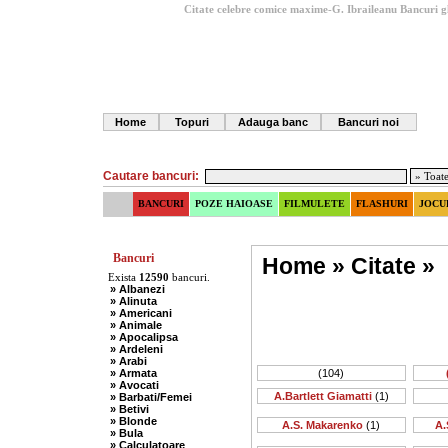
Citate celebre comice maxime-G. Ibraileanu
Bancuri g
Home
Topuri
Adauga banc
Bancuri noi
Cautare bancuri:
BANCURI
POZE HAIOASE
FILMULETE
FLASHURI
JOCU
Bancuri
Home
»
Citate
»
Exista
12590
bancuri.
» Albanezi
» Alinuta
» Americani
» Animale
» Apocalipsa
» Ardeleni
» Arabi
» Armata
(104)
» Avocati
A.Bartlett Giamatti
(1)
» Barbati/Femei
» Betivi
» Blonde
A.S. Makarenko
(1)
A.
» Bula
» Calculatoare