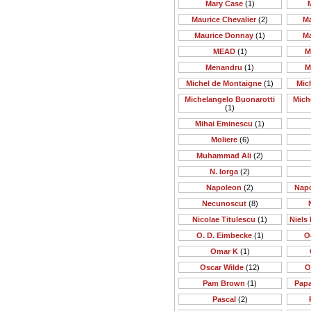
Mary Case
(1)
Maurice Chevalier
(2)
M
Maurice Donnay
(1)
M
MEAD
(1)
M
Menandru
(1)
M
Michel de Montaigne
(1)
Mic
Michelangelo Buonarotti
Mich
(1)
Mihai Eminescu
(1)
Moliere
(6)
Muhammad Ali
(2)
N. Iorga
(2)
Napoleon
(2)
Nap
Necunoscut
(8)
Nicolae Titulescu
(1)
Niels 
O. D. Eimbecke
(1)
O
Omar K
(1)
Oscar Wilde
(12)
O
Pam Brown
(1)
Papa
Pascal
(2)