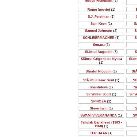
Robyn Hitchcock
(1)
Rome (movie)
(1)
S.J. Perelman
(1)
Sam Keen
(1)
S
Samuel Johnson
(2)
S
SCHLEIERMACHER
(1)
S
Senaca
(1)
Sfântul Augustin
(5)
S
Sfântul Grigorie de Nyssa
Sfan
(1)
Sfântul Nicodim
(1)
SfĂ
SfĂ˘ntul Isaac Sirul
(1)
Sf
Shantideva
(1)
S
Sir Walter Scott
(1)
Sir 
SPINOZA
(2)
Steve Irwin
(1)
S
SWAMI VIVEKANANDA
(1)
S
Tallulah Bankhead (1903 -
1968)
(1)
TER HAAR
(1)