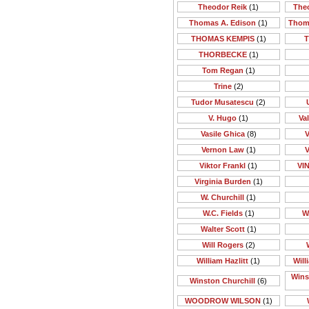
Theodor Reik
(1)
The
Thomas A. Edison
(1)
Thom
THOMAS KEMPIS
(1)
T
THORBECKE
(1)
Tom Regan
(1)
Trine
(2)
Tudor Musatescu
(2)
V. Hugo
(1)
Va
Vasile Ghica
(8)
V
Vernon Law
(1)
V
Viktor Frankl
(1)
VI
Virginia Burden
(1)
W. Churchill
(1)
W.C. Fields
(1)
W
Walter Scott
(1)
Will Rogers
(2)
William Hazlitt
(1)
Will
Wins
Winston Churchill
(6)
WOODROW WILSON
(1)