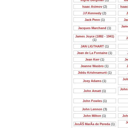
Ingrid Bergman
(1)
Io
Isaac Asimov
(2)
Isaa
J.F.Kennedy
(2)
J
Jack Penn
(1)
Ja
Jame
Jacques Marchand
(1)
James Joyce (1882 - 1941)
J
(1)
JAN LIGTHART
(1)
Jean de La Fontaine
(1)
Jean Kerr
(1)
Je
Jeanne Wasbro
(1)
J
Jiddu Krishnamurti
(1)
Joh
Joey Adams
(1)
John 
John Amatt
(1)
John Fowles
(1)
John Lennon
(3)
John Milton
(1)
Joh
J
JosĂŠ MarĂ­a de Pereda
(1)