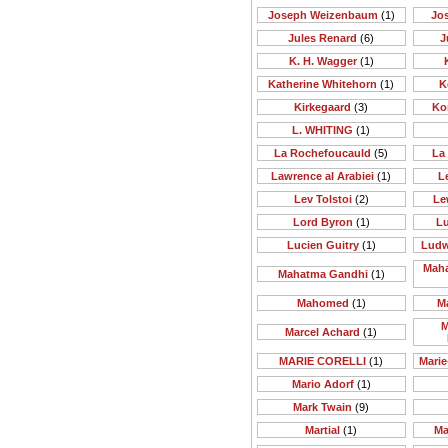
Joseph Weizenbaum
(1)
Jo
Jules Renard
(6)
J
K. H. Wagger
(1)
Katherine Whitehorn
(1)
K
Kirkegaard
(3)
Ko
L. WHITING
(1)
La Rochefoucauld
(5)
La
Lawrence al Arabiei
(1)
Le
Lev Tolstoi
(2)
Le
Lord Byron
(1)
Lu
Lucien Guitry
(1)
Ludw
Maha
Mahatma Gandhi
(1)
Mahomed
(1)
M
M
Marcel Achard
(1)
MARIE CORELLI
(1)
Mari
Mario Adorf
(1)
Mark Twain
(9)
Martial
(1)
Ma