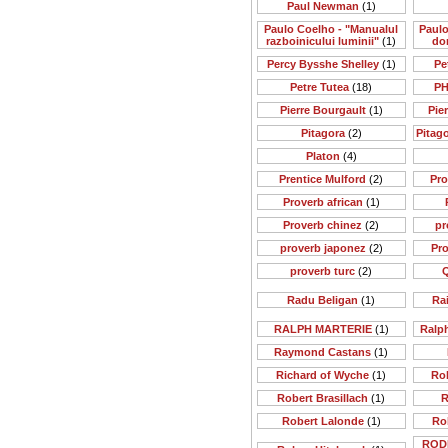
Paul Newman
(1)
Paulo Coelho - "Manualul
Paulo
razboinicului luminii"
(1)
do
Percy Bysshe Shelley
(1)
Pe
Petre Tutea
(18)
PH
Pierre Bourgault
(1)
Pie
Pitagora
(2)
Pitago
Platon
(4)
Prentice Mulford
(2)
Pr
Proverb african
(1)
Proverb chinez
(2)
pr
proverb japonez
(2)
Pr
proverb turc
(2)
Q
Radu Beligan
(1)
Rai
RALPH MARTERIE
(1)
Ralp
Raymond Castans
(1)
Richard of Wyche
(1)
Rob
Robert Brasillach
(1)
R
Robert Lalonde
(1)
Ro
ROD