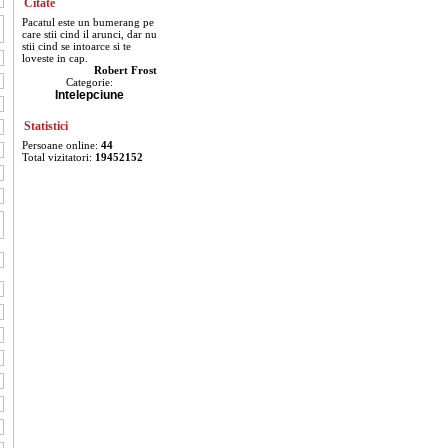
Citate
Pacatul este un bumerang pe
care stii cind il arunci, dar nu
stii cind se intoarce si te
loveste in cap.
Robert Frost
Categorie:
Intelepciune
Statistici
Persoane online:
44
Total vizitatori:
19452152