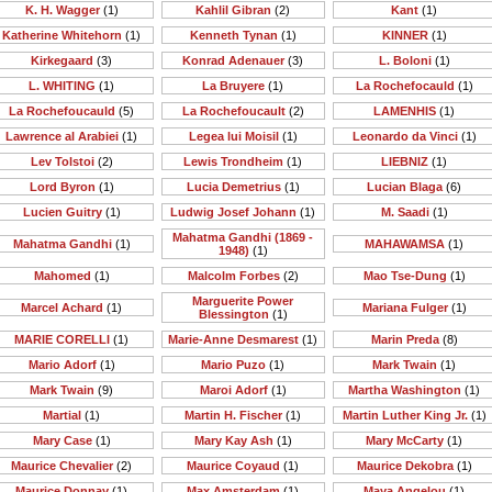
K. H. Wagger
(1)
Kahlil Gibran
(2)
Kant
(1)
Katherine Whitehorn
(1)
Kenneth Tynan
(1)
KINNER
(1)
Kirkegaard
(3)
Konrad Adenauer
(3)
L. Boloni
(1)
L. WHITING
(1)
La Bruyere
(1)
La Rochefocauld
(1)
La Rochefoucauld
(5)
La Rochefoucault
(2)
LAMENHIS
(1)
Lawrence al Arabiei
(1)
Legea lui Moisil
(1)
Leonardo da Vinci
(1)
Lev Tolstoi
(2)
Lewis Trondheim
(1)
LIEBNIZ
(1)
Lord Byron
(1)
Lucia Demetrius
(1)
Lucian Blaga
(6)
Lucien Guitry
(1)
Ludwig Josef Johann
(1)
M. Saadi
(1)
Mahatma Gandhi (1869 -
Mahatma Gandhi
(1)
MAHAWAMSA
(1)
1948)
(1)
Mahomed
(1)
Malcolm Forbes
(2)
Mao Tse-Dung
(1)
Marguerite Power
Marcel Achard
(1)
Mariana Fulger
(1)
Blessington
(1)
MARIE CORELLI
(1)
Marie-Anne Desmarest
(1)
Marin Preda
(8)
Mario Adorf
(1)
Mario Puzo
(1)
Mark Twain
(1)
Mark Twain
(9)
Maroi Adorf
(1)
Martha Washington
(1)
Martial
(1)
Martin H. Fischer
(1)
Martin Luther King Jr.
(1)
Mary Case
(1)
Mary Kay Ash
(1)
Mary McCarty
(1)
Maurice Chevalier
(2)
Maurice Coyaud
(1)
Maurice Dekobra
(1)
Maurice Donnay
(1)
Max Amsterdam
(1)
Maya Angelou
(1)