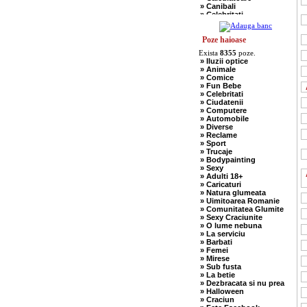
» Canibali
» Celebritati
» Chelneri
» Chuck Norris
» Ciobani
Poze haioase
» Comuniste
Exista
8355
poze.
» Copii
» Iluzii optice
» Craciun
» Animale
» Cugetari
» Comice
» Culmi
» Fun Bebe
» Deocheate
» Celebritati
» Diverse
» Ciudatenii
» Doctori
» Computere
» Elevi-Studenti
» Automobile
» Englezi
» Diverse
» Evrei
» Reclame
» Francezi
» Sport
» Ingineri
» Trucaje
» Ion si Maria
» Bodypainting
» Istorice
» Sexy
» Misogine
» Adulti 18+
» Moldoveni
» Caricaturi
» Mosnegi
» Natura glumeata
» Nebuni
» Uimitoarea Romanie
» Negri
» Comunitatea Glumite
» Olteni
» Sexy Craciunite
» Pescari
» O lume nebuna
» Perle
» La serviciu
» Politice
» Barbati
» Politisti
» Femei
» Popi
» Mirese
» Radio Erevan
» Sub fusta
» Religioase
» La betie
» Romani
» Dezbracata si nu prea
» Sadice
» Halloween
» Secretare
» Craciun
» Sefi