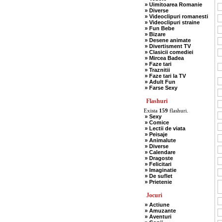
» Uimitoarea Romanie
» Diverse
» Videoclipuri romanesti
» Videoclipuri straine
» Fun Bebe
» Bizare
» Desene animate
» Divertisment TV
» Clasicii comediei
» Mircea Badea
» Faze tari
» Traznitii
» Faze tari la TV
» Adult Fun
» Farse Sexy
Flashuri
Exista
159
flashuri.
» Sexy
» Comice
» Lectii de viata
» Peisaje
» Animalute
» Diverse
» Calendare
» Dragoste
» Felicitari
» Imaginatie
» De suflet
» Prietenie
Jocuri
» Actiune
» Amuzante
» Aventuri