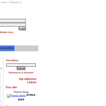
citate
-
Glumite.ro
lizator nou
NCUL ZILEI
Newsletter
|
|
Aboneaza-te la distractie!
Top utilizatori
Linkuri
,
Poza zilei
Femeia ideala
Arhiva
poze