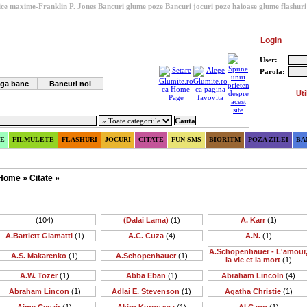
ice maxime-Franklin P. Jones
Bancuri glume poze
Bancuri
jocuri
poze haioase
glume
flashuri
Login
User:
Parola:
ga banc
Bancuri noi
Uti
E
FILMULETE
FLASHURI
JOCURI
CITATE
FUN SMS
BIORITM
POZA ZILEI
BA
Home
»
Citate
»
(104)
(Dalai Lama)
(1)
A. Karr
(1)
A.Bartlett Giamatti
(1)
A.C. Cuza
(4)
A.N.
(1)
A.Schopenhauer - L'amour
A.S. Makarenko
(1)
A.Schopenhauer
(1)
la vie et la mort
(1)
A.W. Tozer
(1)
Abba Eban
(1)
Abraham Lincoln
(4)
Abraham Lincon
(1)
Adlai E. Stevenson
(1)
Agatha Christie
(1)