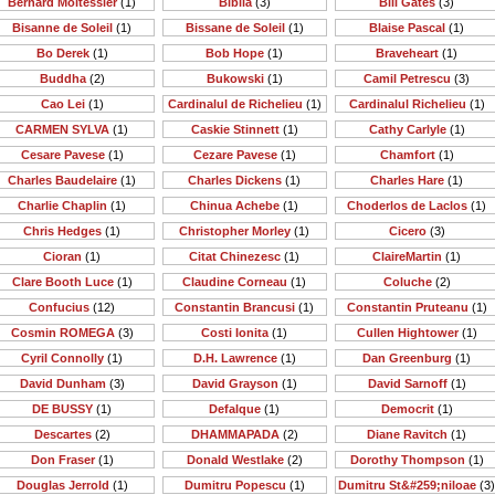
Bernard Moitessier
(1)
Biblia
(3)
Bill Gates
(3)
Bisanne de Soleil
(1)
Bissane de Soleil
(1)
Blaise Pascal
(1)
Bo Derek
(1)
Bob Hope
(1)
Braveheart
(1)
Buddha
(2)
Bukowski
(1)
Camil Petrescu
(3)
Cao Lei
(1)
Cardinalul de Richelieu
(1)
Cardinalul Richelieu
(1)
CARMEN SYLVA
(1)
Caskie Stinnett
(1)
Cathy Carlyle
(1)
Cesare Pavese
(1)
Cezare Pavese
(1)
Chamfort
(1)
Charles Baudelaire
(1)
Charles Dickens
(1)
Charles Hare
(1)
Charlie Chaplin
(1)
Chinua Achebe
(1)
Choderlos de Laclos
(1)
Chris Hedges
(1)
Christopher Morley
(1)
Cicero
(3)
Cioran
(1)
Citat Chinezesc
(1)
ClaireMartin
(1)
Clare Booth Luce
(1)
Claudine Corneau
(1)
Coluche
(2)
Confucius
(12)
Constantin Brancusi
(1)
Constantin Pruteanu
(1)
Cosmin ROMEGA
(3)
Costi Ionita
(1)
Cullen Hightower
(1)
Cyril Connolly
(1)
D.H. Lawrence
(1)
Dan Greenburg
(1)
David Dunham
(3)
David Grayson
(1)
David Sarnoff
(1)
DE BUSSY
(1)
Defalque
(1)
Democrit
(1)
Descartes
(2)
DHAMMAPADA
(2)
Diane Ravitch
(1)
Don Fraser
(1)
Donald Westlake
(2)
Dorothy Thompson
(1)
Douglas Jerrold
(1)
Dumitru Popescu
(1)
Dumitru St&#259;niloae
(3)