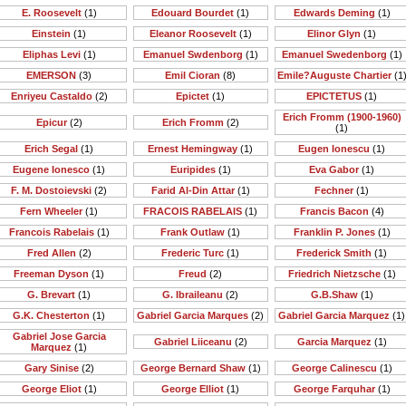
E. Roosevelt
(1)
Edouard Bourdet
(1)
Edwards Deming
(1)
Einstein
(1)
Eleanor Roosevelt
(1)
Elinor Glyn
(1)
Eliphas Levi
(1)
Emanuel Swdenborg
(1)
Emanuel Swedenborg
(1)
EMERSON
(3)
Emil Cioran
(8)
Emile?Auguste Chartier
(1
Enriyeu Castaldo
(2)
Epictet
(1)
EPICTETUS
(1)
Erich Fromm (1900-1960)
Epicur
(2)
Erich Fromm
(2)
(1)
Erich Segal
(1)
Ernest Hemingway
(1)
Eugen Ionescu
(1)
Eugene Ionesco
(1)
Euripides
(1)
Eva Gabor
(1)
F. M. Dostoievski
(2)
Farid Al-Din Attar
(1)
Fechner
(1)
Fern Wheeler
(1)
FRACOIS RABELAIS
(1)
Francis Bacon
(4)
Francois Rabelais
(1)
Frank Outlaw
(1)
Franklin P. Jones
(1)
Fred Allen
(2)
Frederic Turc
(1)
Frederick Smith
(1)
Freeman Dyson
(1)
Freud
(2)
Friedrich Nietzsche
(1)
G. Brevart
(1)
G. Ibraileanu
(2)
G.B.Shaw
(1)
G.K. Chesterton
(1)
Gabriel Garcia Marques
(2)
Gabriel Garcia Marquez
(1)
Gabriel Jose Garcia
Gabriel Liiceanu
(2)
Garcia Marquez
(1)
Marquez
(1)
Gary Sinise
(2)
George Bernard Shaw
(1)
George Calinescu
(1)
George Eliot
(1)
George Elliot
(1)
George Farquhar
(1)