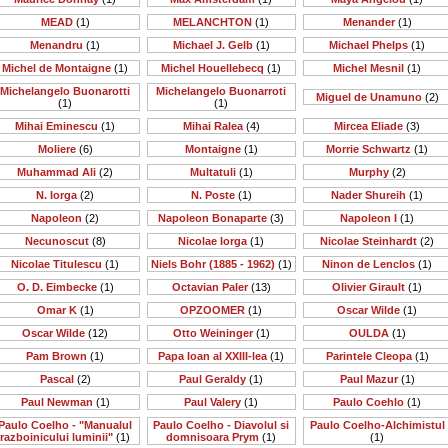
MEAD
(1)
MELANCHTON
(1)
Menander
(1)
Menandru
(1)
Michael J. Gelb
(1)
Michael Phelps
(1)
Michel de Montaigne
(1)
Michel Houellebecq
(1)
Michel Mesnil
(1)
Michelangelo Buonarotti
Michelangelo Buonarroti
Miguel de Unamuno
(2)
(1)
(1)
Mihai Eminescu
(1)
Mihai Ralea
(4)
Mircea Eliade
(3)
Moliere
(6)
Montaigne
(1)
Morrie Schwartz
(1)
Muhammad Ali
(2)
Multatuli
(1)
Murphy
(2)
N. Iorga
(2)
N. Poste
(1)
Nader Shureih
(1)
Napoleon
(2)
Napoleon Bonaparte
(3)
Napoleon I
(1)
Necunoscut
(8)
Nicolae Iorga
(1)
Nicolae Steinhardt
(2)
Nicolae Titulescu
(1)
Niels Bohr (1885 - 1962)
(1)
Ninon de Lenclos
(1)
O. D. Eimbecke
(1)
Octavian Paler
(13)
Olivier Girault
(1)
Omar K
(1)
OPZOOMER
(1)
Oscar Wilde
(1)
Oscar Wilde
(12)
Otto Weininger
(1)
OULDA
(1)
Pam Brown
(1)
Papa Ioan al XXIII-lea
(1)
Parintele Cleopa
(1)
Pascal
(2)
Paul Geraldy
(1)
Paul Mazur
(1)
Paul Newman
(1)
Paul Valery
(1)
Paulo Coehlo
(1)
Paulo Coelho - "Manualul
Paulo Coelho - Diavolul si
Paulo Coelho-Alchimistul
razboinicului luminii"
(1)
domnisoara Prym
(1)
(1)