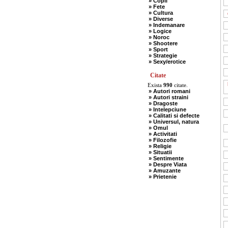
» Copii
» Fete
» Cultura
» Diverse
» Indemanare
» Logice
» Noroc
» Shootere
» Sport
» Strategie
» Sexy/erotice
Citate
Exista
990
citate.
» Autori romani
» Autori straini
» Dragoste
» Intelepciune
» Calitati si defecte
» Universul, natura
» Omul
» Activitati
» Filozofie
» Religie
» Situatii
» Sentimente
» Despre Viata
» Amuzante
» Prietenie