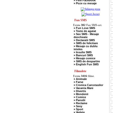
» Fete Facebook
» Scotieni
» Poze cu mesaje
» Seci
» Soacre
» Sport
» Soferi
» Tarani
» Tigani
Fun SMS
» Unguri
Exista
302
Fun SMS-uri.
» Umor Negru
» Fun Love SMS
» Vanatori
» Texte de agatat
» Sex SMS - Mesaje
deocheate
» Declaratii SMS
» SMS de felicitare
» Mesaje cu dublu
inteles
» Insulte SMS
» Bancuri SMS
» Mesaje comice
» SMS de despartire
» English Fun SMS
Filmulete
Exista
3416
filme.
» Animale
» Farse
» Cronica Carcotasilor
» Vacanta Mare
» Divertis
» Mondenii
» Comice
» Parodii
» Reclame
» Sexy
» Sport
» Vedete