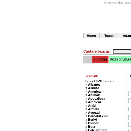
Citate celebre com
Home
Topuri
Adau
Cautare bancuri:
BANCURI
POZE HAIOAS
Bancuri
Exista
12590
bancuri.
» Albanezi
» Alinuta
» Americani
» Animale
» Apocalipsa
» Ardeleni
» Arabi
» Armata
» Avocati
» Barbati/Femei
» Betivi
» Blonde
» Bula
» Calculatoare