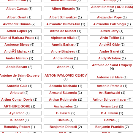
Aime Cesair
(1)
Akiro Kurosawa
(1)
Al Capp
(1)
Albert Einstein (1879-1955)
Albert Camus
(3)
Albert Einstein
(8)
(1)
Albert Grant
(1)
Albert Schweitzer
(1)
Alexander Pope
(1)
Alexandre Dumas
(2)
Alexandre Dumas-fiul
(1)
Alexandru Paleologu
(1)
Alfred Capus
(2)
Alfred de Musset
(1)
Alfred Jarry
(1)
Allan si Barbara Pease
(1)
Alphonse Allais
(4)
Alvin Toffler
(1)
Ambrose Bierce
(6)
Amelia Earhart
(1)
AndrĂŠ Gide
(1)
AndrĂŠ Malraux
(1)
Andre Birabeau
(1)
Andre Ganet
(2)
Andre Malraux
(1)
Andrei Plesu
(1)
Andy McIntyre
(1)
Antoine de Saint Exupery
Annie Besant
(2)
Anonim
(1)
(4)
Antoine de Saint-Exupery
ANTON PAVLOVICI CEHOV
Antonie cel Mare
(1)
(1)
(1)
Antonio Gala
(1)
Antonio Machado
(1)
Antonio Porchia
(1)
Aristotel
(2)
Armand Salacroix
(1)
Art Buchwald
(1)
Arthur Conan Doyle
(1)
Arthur Rubinstein
(1)
Arthur Schopenhauer
(4)
ARTHURE GORE
(1)
Asclepiades
(1)
Avram Levi
(1)
Ayn Rand
(1)
B. Pascal
(2)
B.A. Parain
(1)
B.Tanner
(1)
Balbus
(1)
Balzac
(9)
Benchley Robert
(1)
Benjamin Disraeli
(2)
Benjamin Franklin
(7)