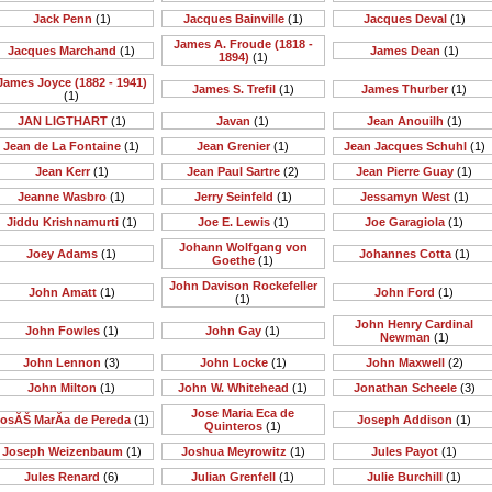
Jack Penn
(1)
Jacques Bainville
(1)
Jacques Deval
(1)
James A. Froude (1818 -
Jacques Marchand
(1)
James Dean
(1)
1894)
(1)
James Joyce (1882 - 1941)
James S. Trefil
(1)
James Thurber
(1)
(1)
JAN LIGTHART
(1)
Javan
(1)
Jean Anouilh
(1)
Jean de La Fontaine
(1)
Jean Grenier
(1)
Jean Jacques Schuhl
(1)
Jean Kerr
(1)
Jean Paul Sartre
(2)
Jean Pierre Guay
(1)
Jeanne Wasbro
(1)
Jerry Seinfeld
(1)
Jessamyn West
(1)
Jiddu Krishnamurti
(1)
Joe E. Lewis
(1)
Joe Garagiola
(1)
Johann Wolfgang von
Joey Adams
(1)
Johannes Cotta
(1)
Goethe
(1)
John Davison Rockefeller
John Amatt
(1)
John Ford
(1)
(1)
John Henry Cardinal
John Fowles
(1)
John Gay
(1)
Newman
(1)
John Lennon
(3)
John Locke
(1)
John Maxwell
(2)
John Milton
(1)
John W. Whitehead
(1)
Jonathan Scheele
(3)
Jose Maria Eca de
osĂŠ MarĂ­a de Pereda
(1)
Joseph Addison
(1)
Quinteros
(1)
Joseph Weizenbaum
(1)
Joshua Meyrowitz
(1)
Jules Payot
(1)
Jules Renard
(6)
Julian Grenfell
(1)
Julie Burchill
(1)