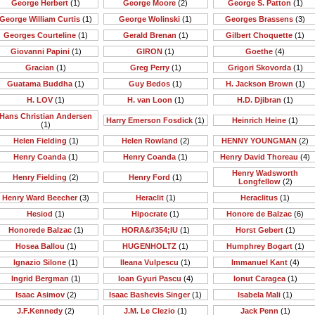
George Herbert
(1)
George Moore
(2)
George S. Patton
(1)
George William Curtis
(1)
George Wolinski
(1)
Georges Brassens
(3)
Georges Courteline
(1)
Gerald Brenan
(1)
Gilbert Choquette
(1)
Giovanni Papini
(1)
GIRON
(1)
Goethe
(4)
Gracian
(1)
Greg Perry
(1)
Grigori Skovorda
(1)
Guatama Buddha
(1)
Guy Bedos
(1)
H. Jackson Brown
(1)
H. LOV
(1)
H. van Loon
(1)
H.D. Djibran
(1)
Hans Christian Andersen
Harry Emerson Fosdick
(1)
Heinrich Heine
(1)
(1)
Helen Fielding
(1)
Helen Rowland
(2)
HENNY YOUNGMAN
(2)
Henry Coanda
(1)
Henry Coanda
(1)
Henry David Thoreau
(4)
Henry Wadsworth
Henry Fielding
(2)
Henry Ford
(1)
Longfellow
(2)
Henry Ward Beecher
(3)
Heraclit
(1)
Heraclitus
(1)
Hesiod
(1)
Hipocrate
(1)
Honore de Balzac
(6)
Honorede Balzac
(1)
HORA&#354;IU
(1)
Horst Gebert
(1)
Hosea Ballou
(1)
HUGENHOLTZ
(1)
Humphrey Bogart
(1)
Ignazio Silone
(1)
Ileana Vulpescu
(1)
Immanuel Kant
(4)
Ingrid Bergman
(1)
Ioan Gyuri Pascu
(4)
Ionut Caragea
(1)
Isaac Asimov
(2)
Isaac Bashevis Singer
(1)
Isabela Mali
(1)
J.F.Kennedy
(2)
J.M. Le Clezio
(1)
Jack Penn
(1)