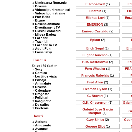
» Uimitoarea Romanie
E. Roosevelt
(1)
Ed
» Diverse
» Videoclipuri romanesti
Einstein
(1)
Ele
» Videoclipuri straine
» Fun Bebe
Eliphas Levi
(1)
Ema
» Bizare
» Desene animate
EMERSON
(3)
» Divertisment TV
» Clasicii comediei
Enriyeu Castaldo
(2)
» Mircea Badea
» Faze tari
Epicur
(2)
» Traznitii
» Faze tari la TV
Erich Segal
(1)
Ern
» Adult Fun
» Farse Sexy
Eugene Ionesco
(1)
Flashuri
F. M. Dostoievski
(2)
Far
Exista
159
flashuri.
Fern Wheeler
(1)
FRA
» Sexy
» Comice
Francois Rabelais
(1)
» Lectii de viata
» Peisaje
Fred Allen
(2)
» Animalute
» Diverse
Freeman Dyson
(1)
» Calendare
» Dragoste
G. Brevart
(1)
» Felicitari
» Imaginatie
G.K. Chesterton
(1)
Gabri
» De suflet
» Prietenie
Gabriel Jose Garcia
Ga
Marquez
(1)
Jocuri
Gary Sinise
(2)
Geor
» Actiune
» Amuzante
George Eliot
(1)
» Aventuri