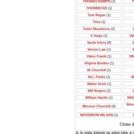
THOMAS KEMPIS
(1)
T
THORBECKE
(1)
Tom Regan
(1)
Trine
(2)
Tudor Musatescu
(2)
V. Hugo
(1)
Va
Vasile Ghica
(8)
V
Vernon Law
(1)
V
Viktor Frankl
(1)
VI
Virginia Burden
(1)
W. Churchill
(1)
W.C. Fields
(1)
W
Walter Scott
(1)
Will Rogers
(2)
William Hazlitt
(1)
Will
Wins
Winston Churchill
(6)
WOODROW WILSON
(1)
Citate 
1.
In viata trebuie sa alegi intre a 