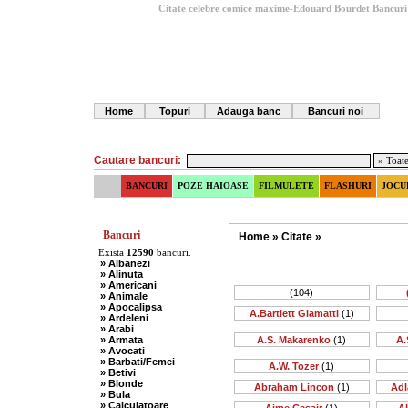
Citate celebre comice maxime-Edouard Bourdet
Bancuri
Home
Topuri
Adauga banc
Bancuri noi
Cautare bancuri:
BANCURI
POZE HAIOASE
FILMULETE
FLASHURI
JOCU
Bancuri
Home
»
Citate
»
Exista
12590
bancuri.
» Albanezi
» Alinuta
» Americani
(104)
» Animale
» Apocalipsa
A.Bartlett Giamatti
(1)
» Ardeleni
» Arabi
» Armata
A.S. Makarenko
(1)
A.
» Avocati
» Barbati/Femei
A.W. Tozer
(1)
» Betivi
» Blonde
Abraham Lincon
(1)
Adl
» Bula
» Calculatoare