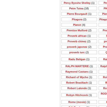
Percy Bysshe Shelley
(1)
Pe
Petre Tutea
(18)
PH
Pierre Bourgault
(1)
Pie
Pitagora
(2)
Pitago
Platon
(4)
Prentice Mulford
(2)
Pr
Proverb african
(1)
Proverb chinez
(2)
pr
proverb japonez
(2)
Pr
proverb turc
(2)
Q
Radu Beligan
(1)
Rai
RALPH MARTERIE
(1)
Ralp
Raymond Castans
(1)
Richard of Wyche
(1)
Rob
Robert Brasillach
(1)
R
Robert Lalonde
(1)
Ro
ROD
Robyn Hitchcock
(1)
Rome (movie)
(1)