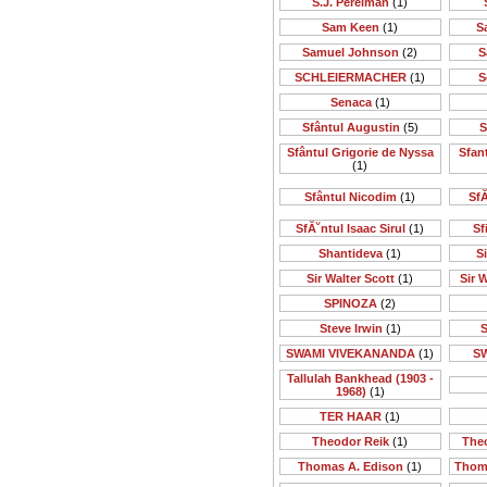
S.J. Perelman
(1)
Sam Keen
(1)
S
Samuel Johnson
(2)
S
SCHLEIERMACHER
(1)
S
Senaca
(1)
Sfântul Augustin
(5)
S
Sfântul Grigorie de Nyssa
Sfan
(1)
Sfântul Nicodim
(1)
SfĂ
SfĂ˘ntul Isaac Sirul
(1)
Sf
Shantideva
(1)
S
Sir Walter Scott
(1)
Sir 
SPINOZA
(2)
Steve Irwin
(1)
S
SWAMI VIVEKANANDA
(1)
S
Tallulah Bankhead (1903 -
1968)
(1)
TER HAAR
(1)
Theodor Reik
(1)
The
Thomas A. Edison
(1)
Thom