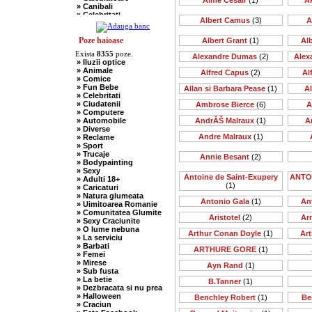
Aime Cesair
(1)
A
» Canibali
» Celebritati
Albert Camus
(3)
A
» Chelneri
» Chuck Norris
» Ciobani
Poze haioase
Albert Grant
(1)
Al
» Comuniste
Exista
8355
poze.
» Copii
Alexandre Dumas
(2)
Alex
» Iluzii optice
» Craciun
» Animale
Alfred Capus
(2)
Al
» Cugetari
» Comice
» Culmi
» Fun Bebe
Allan si Barbara Pease
(1)
A
» Deocheate
» Celebritati
» Diverse
» Ciudatenii
Ambrose Bierce
(6)
A
» Doctori
» Computere
» Elevi-Studenti
» Automobile
AndrĂŠ Malraux
(1)
A
» Englezi
» Diverse
» Evrei
Andre Malraux
(1)
» Reclame
» Francezi
» Sport
» Ingineri
» Trucaje
» Ion si Maria
Annie Besant
(2)
» Bodypainting
» Istorice
» Sexy
» Misogine
Antoine de Saint-Exupery
ANTO
» Adulti 18+
» Moldoveni
(1)
» Caricaturi
» Mosnegi
» Natura glumeata
» Nebuni
Antonio Gala
(1)
An
» Uimitoarea Romanie
» Negri
» Comunitatea Glumite
» Olteni
Aristotel
(2)
Ar
» Sexy Craciunite
» Pescari
» O lume nebuna
» Perle
Arthur Conan Doyle
(1)
Art
» La serviciu
» Politice
» Barbati
» Politisti
ARTHURE GORE
(1)
» Femei
» Popi
» Mirese
» Radio Erevan
Ayn Rand
(1)
» Sub fusta
» Religioase
» La betie
B.Tanner
(1)
» Romani
» Dezbracata si nu prea
» Sadice
» Halloween
Benchley Robert
(1)
Be
» Secretare
» Craciun
» Sefi