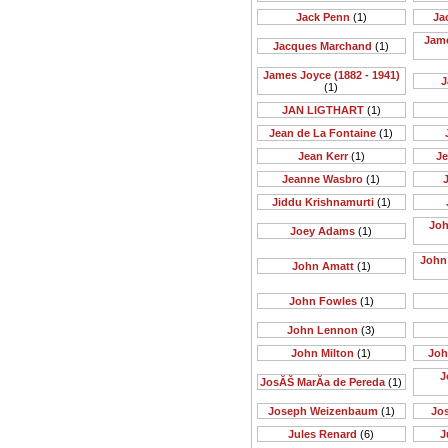
Jack Penn
(1)
Ja
Jame
Jacques Marchand
(1)
James Joyce (1882 - 1941)
J
(1)
JAN LIGTHART
(1)
Jean de La Fontaine
(1)
Jean Kerr
(1)
Je
Jeanne Wasbro
(1)
J
Jiddu Krishnamurti
(1)
Joh
Joey Adams
(1)
John 
John Amatt
(1)
John Fowles
(1)
John Lennon
(3)
John Milton
(1)
Joh
J
JosĂŠ MarĂ­a de Pereda
(1)
Joseph Weizenbaum
(1)
Jo
Jules Renard
(6)
J