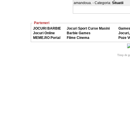
amandoua. - Categoria:
Situatii
Parteneri
JOCURI BARBIE
Jocuri Sport Curse Masini
Games
Jocuri Online
Barbie Games
Jocuri,
MEME.RO Portal
Filme Cinema
Poze V
Timp de ge