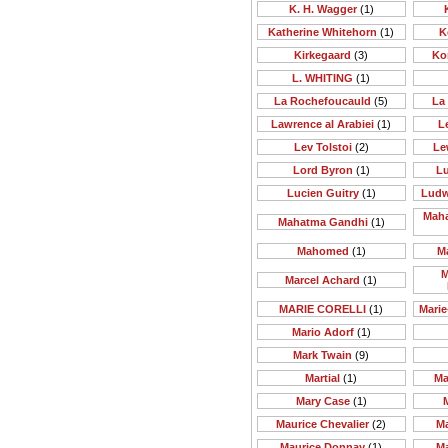
K. H. Wagger
(1)
Katherine Whitehorn
(1)
K
Kirkegaard
(3)
Ko
L. WHITING
(1)
La Rochefoucauld
(5)
La
Lawrence al Arabiei
(1)
Le
Lev Tolstoi
(2)
Le
Lord Byron
(1)
Lu
Lucien Guitry
(1)
Ludw
Maha
Mahatma Gandhi
(1)
Mahomed
(1)
M
M
Marcel Achard
(1)
MARIE CORELLI
(1)
Mari
Mario Adorf
(1)
Mark Twain
(9)
Martial
(1)
Ma
Mary Case
(1)
Maurice Chevalier
(2)
M
Maurice Donnay
(1)
M