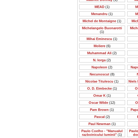
MEAD
(1)
M
Menandru
(1)
M
Michel de Montaigne
(1)
Mic
Michelangelo Buonarotti
Mich
(1)
Mihai Eminescu
(1)
Moliere
(6)
Muhammad Ali
(2)
N. Iorga
(2)
Napoleon
(2)
Nap
Necunoscut
(8)
Nicolae Titulescu
(1)
Niels 
O. D. Eimbecke
(1)
O
Omar K
(1)
Oscar Wilde
(12)
O
Pam Brown
(1)
Papa
Pascal
(2)
Paul Newman
(1)
Paulo Coelho - "Manualul
Paulo
razboinicului luminii"
(1)
do