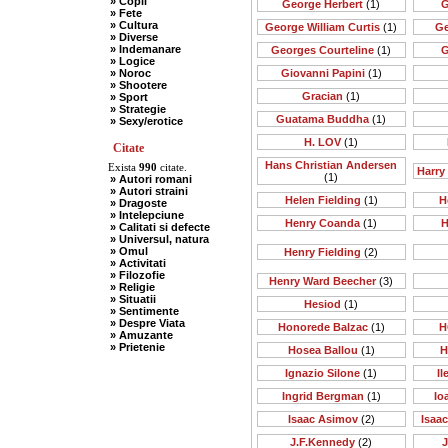
» Copii
George Herbert
(1)
G
» Fete
» Cultura
George William Curtis
(1)
Ge
» Diverse
» Indemanare
Georges Courteline
(1)
G
» Logice
» Noroc
Giovanni Papini
(1)
» Shootere
Gracian
(1)
» Sport
» Strategie
Guatama Buddha
(1)
» Sexy/erotice
H. LOV
(1)
Citate
Hans Christian Andersen
Exista
990
citate.
Harry
(1)
» Autori romani
» Autori straini
Helen Fielding
(1)
H
» Dragoste
» Intelepciune
Henry Coanda
(1)
H
» Calitati si defecte
» Universul, natura
» Omul
Henry Fielding
(2)
» Activitati
» Filozofie
Henry Ward Beecher
(3)
» Religie
» Situatii
Hesiod
(1)
» Sentimente
» Despre Viata
Honorede Balzac
(1)
H
» Amuzante
» Prietenie
Hosea Ballou
(1)
H
Ignazio Silone
(1)
I
Ingrid Bergman
(1)
Io
Isaac Asimov
(2)
Isaa
J.F.Kennedy
(2)
J