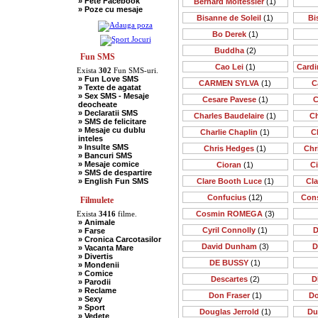
» Fete Facebook
Bernard Moitessier
(1)
» Scotieni
» Poze cu mesaje
» Seci
Bisanne de Soleil
(1)
Bi
» Soacre
» Sport
Bo Derek
(1)
» Soferi
» Tarani
Buddha
(2)
» Tigani
Fun SMS
» Unguri
Cao Lei
(1)
Cardi
Exista
302
Fun SMS-uri.
» Umor Negru
» Fun Love SMS
» Vanatori
CARMEN SYLVA
(1)
C
» Texte de agatat
» Sex SMS - Mesaje
Cesare Pavese
(1)
C
deocheate
» Declaratii SMS
Charles Baudelaire
(1)
Ch
» SMS de felicitare
» Mesaje cu dublu
Charlie Chaplin
(1)
C
inteles
» Insulte SMS
Chris Hedges
(1)
Chr
» Bancuri SMS
» Mesaje comice
Cioran
(1)
C
» SMS de despartire
» English Fun SMS
Clare Booth Luce
(1)
Cl
Confucius
(12)
Cons
Filmulete
Exista
3416
filme.
Cosmin ROMEGA
(3)
» Animale
Cyril Connolly
(1)
D
» Farse
» Cronica Carcotasilor
David Dunham
(3)
D
» Vacanta Mare
» Divertis
DE BUSSY
(1)
» Mondenii
» Comice
Descartes
(2)
D
» Parodii
» Reclame
Don Fraser
(1)
Do
» Sexy
» Sport
Douglas Jerrold
(1)
Du
» Vedete