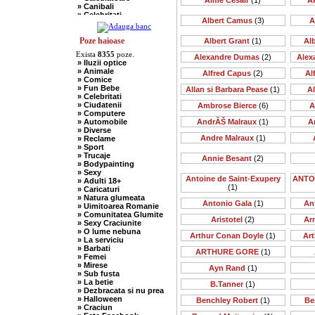
Aime Cesair
(1)
A
» Canibali
» Celebritati
Albert Camus
(3)
A
» Chelneri
» Chuck Norris
» Ciobani
Poze haioase
Albert Grant
(1)
Al
» Comuniste
Exista
8355
poze.
» Copii
Alexandre Dumas
(2)
Alex
» Iluzii optice
» Craciun
» Animale
Alfred Capus
(2)
Al
» Cugetari
» Comice
» Culmi
» Fun Bebe
Allan si Barbara Pease
(1)
A
» Deocheate
» Celebritati
» Diverse
» Ciudatenii
Ambrose Bierce
(6)
A
» Doctori
» Computere
» Elevi-Studenti
» Automobile
AndrĂŠ Malraux
(1)
A
» Englezi
» Diverse
» Evrei
Andre Malraux
(1)
» Reclame
» Francezi
» Sport
» Ingineri
» Trucaje
» Ion si Maria
Annie Besant
(2)
» Bodypainting
» Istorice
» Sexy
» Misogine
Antoine de Saint-Exupery
ANTO
» Adulti 18+
» Moldoveni
(1)
» Caricaturi
» Mosnegi
» Natura glumeata
» Nebuni
Antonio Gala
(1)
An
» Uimitoarea Romanie
» Negri
» Comunitatea Glumite
» Olteni
Aristotel
(2)
Ar
» Sexy Craciunite
» Pescari
» O lume nebuna
» Perle
Arthur Conan Doyle
(1)
Art
» La serviciu
» Politice
» Barbati
» Politisti
ARTHURE GORE
(1)
» Femei
» Popi
» Mirese
» Radio Erevan
Ayn Rand
(1)
» Sub fusta
» Religioase
» La betie
B.Tanner
(1)
» Romani
» Dezbracata si nu prea
» Sadice
» Halloween
Benchley Robert
(1)
Be
» Secretare
» Craciun
» Sefi