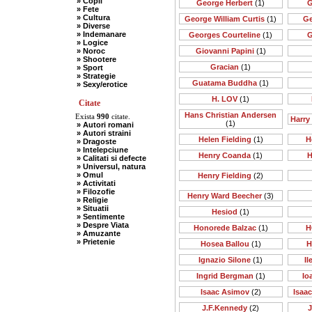
» Copii
George Herbert
(1)
G
» Fete
» Cultura
George William Curtis
(1)
Ge
» Diverse
» Indemanare
Georges Courteline
(1)
G
» Logice
» Noroc
Giovanni Papini
(1)
» Shootere
Gracian
(1)
» Sport
» Strategie
Guatama Buddha
(1)
» Sexy/erotice
H. LOV
(1)
Citate
Hans Christian Andersen
Exista
990
citate.
Harry
(1)
» Autori romani
» Autori straini
Helen Fielding
(1)
H
» Dragoste
» Intelepciune
Henry Coanda
(1)
H
» Calitati si defecte
» Universul, natura
» Omul
Henry Fielding
(2)
» Activitati
» Filozofie
Henry Ward Beecher
(3)
» Religie
» Situatii
Hesiod
(1)
» Sentimente
» Despre Viata
Honorede Balzac
(1)
H
» Amuzante
» Prietenie
Hosea Ballou
(1)
H
Ignazio Silone
(1)
I
Ingrid Bergman
(1)
Io
Isaac Asimov
(2)
Isaa
J.F.Kennedy
(2)
J