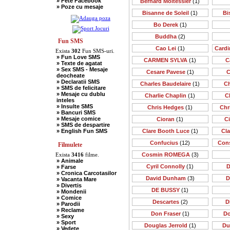
» Fete Facebook
Bernard Moitessier
(1)
» Scotieni
» Poze cu mesaje
» Seci
Bisanne de Soleil
(1)
Bi
» Soacre
» Sport
Bo Derek
(1)
» Soferi
» Tarani
Buddha
(2)
» Tigani
Fun SMS
» Unguri
Cao Lei
(1)
Cardi
Exista
302
Fun SMS-uri.
» Umor Negru
» Fun Love SMS
» Vanatori
CARMEN SYLVA
(1)
C
» Texte de agatat
» Sex SMS - Mesaje
Cesare Pavese
(1)
C
deocheate
» Declaratii SMS
Charles Baudelaire
(1)
Ch
» SMS de felicitare
» Mesaje cu dublu
Charlie Chaplin
(1)
C
inteles
» Insulte SMS
Chris Hedges
(1)
Chr
» Bancuri SMS
» Mesaje comice
Cioran
(1)
C
» SMS de despartire
» English Fun SMS
Clare Booth Luce
(1)
Cl
Confucius
(12)
Cons
Filmulete
Exista
3416
filme.
Cosmin ROMEGA
(3)
» Animale
Cyril Connolly
(1)
D
» Farse
» Cronica Carcotasilor
David Dunham
(3)
D
» Vacanta Mare
» Divertis
DE BUSSY
(1)
» Mondenii
» Comice
Descartes
(2)
D
» Parodii
» Reclame
Don Fraser
(1)
Do
» Sexy
» Sport
Douglas Jerrold
(1)
Du
» Vedete