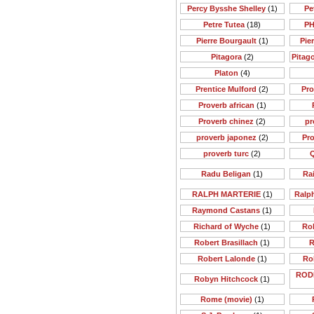
Percy Bysshe Shelley
(1)
Pe
Petre Tutea
(18)
PH
Pierre Bourgault
(1)
Pie
Pitagora
(2)
Pitago
Platon
(4)
Prentice Mulford
(2)
Pr
Proverb african
(1)
Proverb chinez
(2)
pr
proverb japonez
(2)
Pr
proverb turc
(2)
Q
Radu Beligan
(1)
Rai
RALPH MARTERIE
(1)
Ralp
Raymond Castans
(1)
Richard of Wyche
(1)
Rob
Robert Brasillach
(1)
R
Robert Lalonde
(1)
Ro
ROD
Robyn Hitchcock
(1)
Rome (movie)
(1)