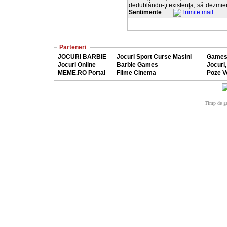
dedublându-ţi existenţa, să dezmier
Sentimente
Parteneri
JOCURI BARBIE
Jocuri Sport Curse Masini
Games
Jocuri Online
Barbie Games
Jocuri,
MEME.RO Portal
Filme Cinema
Poze V
Timp de ge