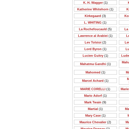
K. H. Wagger
(1)
Katherine Whitehorn
(1)
K
Kirkegaard
(3)
Ko
L. WHITING
(1)
La Rochefoucauld
(5)
La
Lawrence al Arabiei
(1)
Le
Lev Tolstoi
(2)
Le
Lord Byron
(1)
Lu
Lucien Guitry
(1)
Ludw
Maha
Mahatma Gandhi
(1)
Mahomed
(1)
M
M
Marcel Achard
(1)
MARIE CORELLI
(1)
Mari
Mario Adorf
(1)
Mark Twain
(9)
Martial
(1)
Ma
Mary Case
(1)
Maurice Chevalier
(2)
M
Maurice Donnay
(1)
M