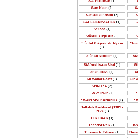
S.J. Perelman
(1)
Sam Keen
(1)
S
Samuel Johnson
(2)
S
SCHLEIERMACHER
(1)
S
Senaca
(1)
Sfântul Augustin
(5)
S
Sfântul Grigorie de Nyssa
Sfan
(1)
Sfântul Nicodim
(1)
SfĂ
SfĂ˘ntul Isaac Sirul
(1)
Sf
Shantideva
(1)
S
Sir Walter Scott
(1)
Sir 
SPINOZA
(2)
Steve Irwin
(1)
S
SWAMI VIVEKANANDA
(1)
S
Tallulah Bankhead (1903 -
1968)
(1)
TER HAAR
(1)
Theodor Reik
(1)
The
Thomas A. Edison
(1)
Thom