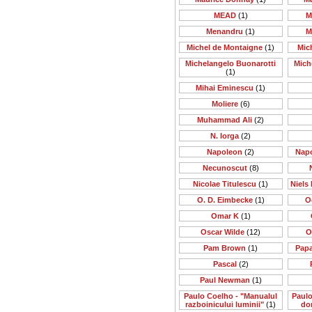
MEAD
(1)
M
Menandru
(1)
M
Michel de Montaigne
(1)
Mic
Michelangelo Buonarotti
Mich
(1)
Mihai Eminescu
(1)
Moliere
(6)
Muhammad Ali
(2)
N. Iorga
(2)
Napoleon
(2)
Nap
Necunoscut
(8)
Nicolae Titulescu
(1)
Niels 
O. D. Eimbecke
(1)
O
Omar K
(1)
Oscar Wilde
(12)
O
Pam Brown
(1)
Papa
Pascal
(2)
Paul Newman
(1)
Paulo Coelho - "Manualul
Paulo
razboinicului luminii"
(1)
do