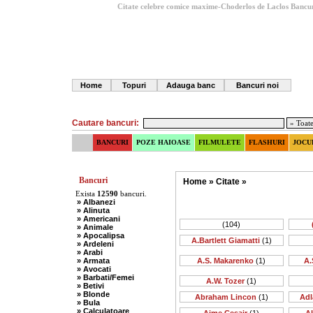
Citate celebre comice maxime-Choderlos de Laclos
Bancur
Home
Topuri
Adauga banc
Bancuri noi
Cautare bancuri:
BANCURI
POZE HAIOASE
FILMULETE
FLASHURI
JOCU
Bancuri
Home
»
Citate
»
Exista
12590
bancuri.
» Albanezi
» Alinuta
» Americani
(104)
» Animale
» Apocalipsa
A.Bartlett Giamatti
(1)
» Ardeleni
» Arabi
» Armata
A.S. Makarenko
(1)
A.
» Avocati
» Barbati/Femei
A.W. Tozer
(1)
» Betivi
» Blonde
Abraham Lincon
(1)
Adl
» Bula
» Calculatoare