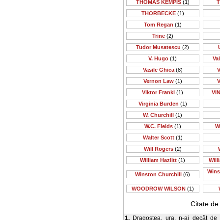
THOMAS KEMPIS
(1)
T
THORBECKE
(1)
Tom Regan
(1)
Trine
(2)
Tudor Musatescu
(2)
V. Hugo
(1)
Va
Vasile Ghica
(8)
V
Vernon Law
(1)
V
Viktor Frankl
(1)
VI
Virginia Burden
(1)
W. Churchill
(1)
W.C. Fields
(1)
W
Walter Scott
(1)
Will Rogers
(2)
William Hazlitt
(1)
Will
Wins
Winston Churchill
(6)
WOODROW WILSON
(1)
Citate d
1.
Dragostea, ura, n-ai decât de al