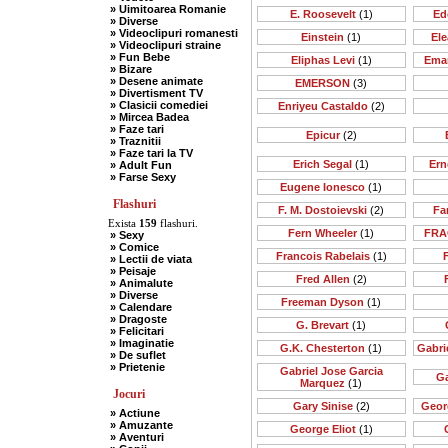
» Uimitoarea Romanie
E. Roosevelt
(1)
Ed
» Diverse
» Videoclipuri romanesti
Einstein
(1)
Ele
» Videoclipuri straine
» Fun Bebe
Eliphas Levi
(1)
Ema
» Bizare
» Desene animate
EMERSON
(3)
» Divertisment TV
» Clasicii comediei
Enriyeu Castaldo
(2)
» Mircea Badea
» Faze tari
Epicur
(2)
» Traznitii
» Faze tari la TV
Erich Segal
(1)
Ern
» Adult Fun
» Farse Sexy
Eugene Ionesco
(1)
Flashuri
F. M. Dostoievski
(2)
Far
Exista
159
flashuri.
Fern Wheeler
(1)
FRA
» Sexy
» Comice
Francois Rabelais
(1)
» Lectii de viata
» Peisaje
Fred Allen
(2)
» Animalute
» Diverse
Freeman Dyson
(1)
» Calendare
» Dragoste
G. Brevart
(1)
» Felicitari
» Imaginatie
G.K. Chesterton
(1)
Gabri
» De suflet
» Prietenie
Gabriel Jose Garcia
Ga
Marquez
(1)
Jocuri
Gary Sinise
(2)
Geor
» Actiune
» Amuzante
George Eliot
(1)
» Aventuri