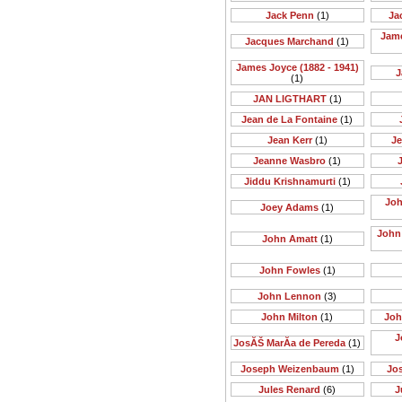
Jack Penn
(1)
Ja
Jame
Jacques Marchand
(1)
James Joyce (1882 - 1941)
J
(1)
JAN LIGTHART
(1)
Jean de La Fontaine
(1)
Jean Kerr
(1)
Je
Jeanne Wasbro
(1)
J
Jiddu Krishnamurti
(1)
Joh
Joey Adams
(1)
John 
John Amatt
(1)
John Fowles
(1)
John Lennon
(3)
John Milton
(1)
Joh
J
JosĂŠ MarĂ­a de Pereda
(1)
Joseph Weizenbaum
(1)
Jo
Jules Renard
(6)
J