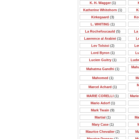
K. H. Wagger
(1)
Katherine Whitehorn
(1)
K
Kirkegaard
(3)
Ko
L. WHITING
(1)
La Rochefoucauld
(5)
La
Lawrence al Arabiei
(1)
Le
Lev Tolstoi
(2)
Le
Lord Byron
(1)
Lu
Lucien Guitry
(1)
Ludw
Maha
Mahatma Gandhi
(1)
Mahomed
(1)
M
M
Marcel Achard
(1)
MARIE CORELLI
(1)
Mari
Mario Adorf
(1)
Mark Twain
(9)
Martial
(1)
Ma
Mary Case
(1)
Maurice Chevalier
(2)
M
Maurice Donnay
(1)
M