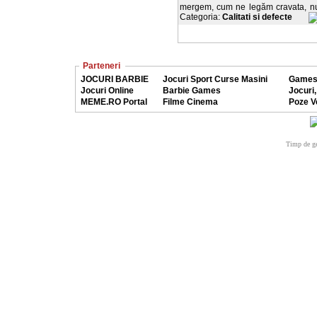
mergem, cum ne legăm cravata, nu 
Categoria:
Calitati si defecte
Parteneri
JOCURI BARBIE
Jocuri Sport Curse Masini
Games
Jocuri Online
Barbie Games
Jocuri,
MEME.RO Portal
Filme Cinema
Poze V
Timp de ge