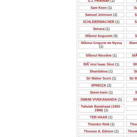
S.J. Perelman
(1)
Sam Keen
(1)
S
Samuel Johnson
(2)
S
SCHLEIERMACHER
(1)
S
Senaca
(1)
Sfântul Augustin
(5)
S
Sfântul Grigorie de Nyssa
Sfan
(1)
Sfântul Nicodim
(1)
SfĂ
SfĂ˘ntul Isaac Sirul
(1)
Sf
Shantideva
(1)
S
Sir Walter Scott
(1)
Sir 
SPINOZA
(2)
Steve Irwin
(1)
S
SWAMI VIVEKANANDA
(1)
S
Tallulah Bankhead (1903 -
1968)
(1)
TER HAAR
(1)
Theodor Reik
(1)
The
Thomas A. Edison
(1)
Thom