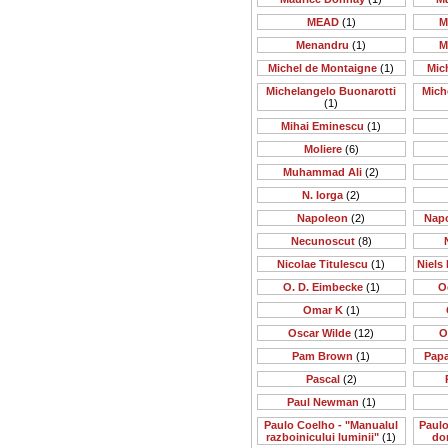
MEAD
(1)
M
Menandru
(1)
M
Michel de Montaigne
(1)
Mic
Michelangelo Buonarotti
Mich
(1)
Mihai Eminescu
(1)
Moliere
(6)
Muhammad Ali
(2)
N. Iorga
(2)
Napoleon
(2)
Nap
Necunoscut
(8)
Nicolae Titulescu
(1)
Niels 
O. D. Eimbecke
(1)
O
Omar K
(1)
Oscar Wilde
(12)
O
Pam Brown
(1)
Papa
Pascal
(2)
Paul Newman
(1)
Paulo Coelho - "Manualul
Paulo
razboinicului luminii"
(1)
do