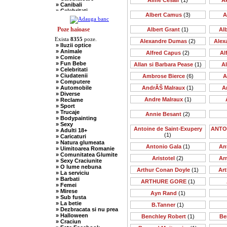
Aime Cesair
(1)
A
» Canibali
» Celebritati
Albert Camus
(3)
A
» Chelneri
» Chuck Norris
» Ciobani
Poze haioase
Albert Grant
(1)
Al
» Comuniste
Exista
8355
poze.
» Copii
Alexandre Dumas
(2)
Alex
» Iluzii optice
» Craciun
» Animale
Alfred Capus
(2)
Al
» Cugetari
» Comice
» Culmi
» Fun Bebe
Allan si Barbara Pease
(1)
A
» Deocheate
» Celebritati
» Diverse
» Ciudatenii
Ambrose Bierce
(6)
A
» Doctori
» Computere
» Elevi-Studenti
» Automobile
AndrĂŠ Malraux
(1)
A
» Englezi
» Diverse
» Evrei
Andre Malraux
(1)
» Reclame
» Francezi
» Sport
» Ingineri
» Trucaje
» Ion si Maria
Annie Besant
(2)
» Bodypainting
» Istorice
» Sexy
» Misogine
Antoine de Saint-Exupery
ANTO
» Adulti 18+
» Moldoveni
(1)
» Caricaturi
» Mosnegi
» Natura glumeata
» Nebuni
Antonio Gala
(1)
An
» Uimitoarea Romanie
» Negri
» Comunitatea Glumite
» Olteni
Aristotel
(2)
Ar
» Sexy Craciunite
» Pescari
» O lume nebuna
» Perle
Arthur Conan Doyle
(1)
Art
» La serviciu
» Politice
» Barbati
» Politisti
ARTHURE GORE
(1)
» Femei
» Popi
» Mirese
» Radio Erevan
Ayn Rand
(1)
» Sub fusta
» Religioase
» La betie
B.Tanner
(1)
» Romani
» Dezbracata si nu prea
» Sadice
» Halloween
Benchley Robert
(1)
Be
» Secretare
» Craciun
» Sefi