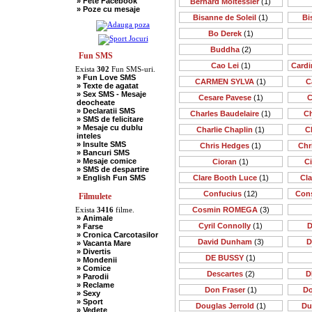
» Fete Facebook
Bernard Moitessier
(1)
» Scotieni
» Poze cu mesaje
» Seci
Bisanne de Soleil
(1)
Bi
» Soacre
» Sport
Bo Derek
(1)
» Soferi
» Tarani
Buddha
(2)
» Tigani
Fun SMS
» Unguri
Cao Lei
(1)
Cardi
Exista
302
Fun SMS-uri.
» Umor Negru
» Fun Love SMS
» Vanatori
CARMEN SYLVA
(1)
C
» Texte de agatat
» Sex SMS - Mesaje
Cesare Pavese
(1)
C
deocheate
» Declaratii SMS
Charles Baudelaire
(1)
Ch
» SMS de felicitare
» Mesaje cu dublu
Charlie Chaplin
(1)
C
inteles
» Insulte SMS
Chris Hedges
(1)
Chr
» Bancuri SMS
» Mesaje comice
Cioran
(1)
C
» SMS de despartire
» English Fun SMS
Clare Booth Luce
(1)
Cl
Confucius
(12)
Cons
Filmulete
Exista
3416
filme.
Cosmin ROMEGA
(3)
» Animale
Cyril Connolly
(1)
D
» Farse
» Cronica Carcotasilor
David Dunham
(3)
D
» Vacanta Mare
» Divertis
DE BUSSY
(1)
» Mondenii
» Comice
Descartes
(2)
D
» Parodii
» Reclame
Don Fraser
(1)
Do
» Sexy
» Sport
Douglas Jerrold
(1)
Du
» Vedete