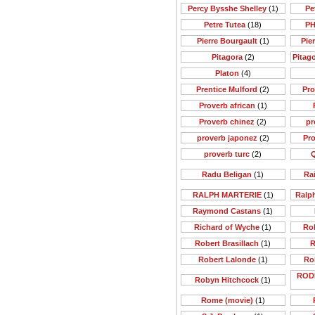
Percy Bysshe Shelley
(1)
Pe
Petre Tutea
(18)
PH
Pierre Bourgault
(1)
Pie
Pitagora
(2)
Pitago
Platon
(4)
Prentice Mulford
(2)
Pr
Proverb african
(1)
Proverb chinez
(2)
pr
proverb japonez
(2)
Pr
proverb turc
(2)
Q
Radu Beligan
(1)
Rai
RALPH MARTERIE
(1)
Ralp
Raymond Castans
(1)
Richard of Wyche
(1)
Rob
Robert Brasillach
(1)
R
Robert Lalonde
(1)
Ro
ROD
Robyn Hitchcock
(1)
Rome (movie)
(1)