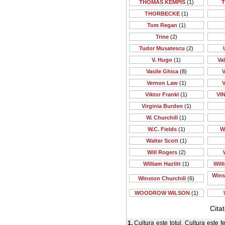
THOMAS KEMPIS
(1)
T
THORBECKE
(1)
Tom Regan
(1)
Trine
(2)
Tudor Musatescu
(2)
V. Hugo
(1)
Va
Vasile Ghica
(8)
V
Vernon Law
(1)
V
Viktor Frankl
(1)
VI
Virginia Burden
(1)
W. Churchill
(1)
W.C. Fields
(1)
W
Walter Scott
(1)
Will Rogers
(2)
William Hazlitt
(1)
Will
Wins
Winston Churchill
(6)
WOODROW WILSON
(1)
Cita
1.
Cultura este totul. Cultura este 