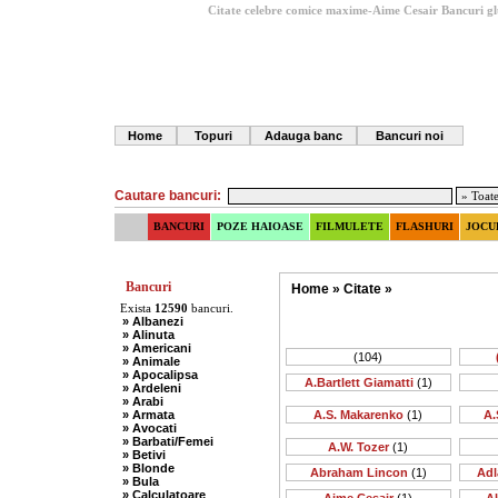
Citate celebre comice maxime-Aime Cesair
Bancuri g
Home
Topuri
Adauga banc
Bancuri noi
Cautare bancuri:
BANCURI
POZE HAIOASE
FILMULETE
FLASHURI
JOCU
Bancuri
Home
»
Citate
»
Exista
12590
bancuri.
» Albanezi
» Alinuta
» Americani
(104)
» Animale
» Apocalipsa
A.Bartlett Giamatti
(1)
» Ardeleni
» Arabi
» Armata
A.S. Makarenko
(1)
A.
» Avocati
» Barbati/Femei
A.W. Tozer
(1)
» Betivi
» Blonde
Abraham Lincon
(1)
Adl
» Bula
» Calculatoare