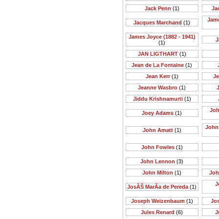
Jack Penn
(1)
Ja
Jame
Jacques Marchand
(1)
James Joyce (1882 - 1941)
J
(1)
JAN LIGTHART
(1)
Jean de La Fontaine
(1)
Jean Kerr
(1)
Je
Jeanne Wasbro
(1)
J
Jiddu Krishnamurti
(1)
Joh
Joey Adams
(1)
John 
John Amatt
(1)
John Fowles
(1)
John Lennon
(3)
John Milton
(1)
Joh
J
JosĂŠ MarĂ­a de Pereda
(1)
Joseph Weizenbaum
(1)
Jo
Jules Renard
(6)
J