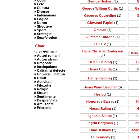
» Copii
George Herbert
(1)
G
» Fete
» Cultura
George William Curtis
(1)
Ge
» Diverse
» Indemanare
Georges Courteline
(1)
G
» Logice
» Noroc
Giovanni Papini
(1)
» Shootere
Gracian
(1)
» Sport
» Strategie
Guatama Buddha
(1)
» Sexy/erotice
H. LOV
(1)
Citate
Hans Christian Andersen
Exista
990
citate.
Harry
(1)
» Autori romani
» Autori straini
Helen Fielding
(1)
H
» Dragoste
» Intelepciune
Henry Coanda
(1)
H
» Calitati si defecte
» Universul, natura
» Omul
Henry Fielding
(2)
» Activitati
» Filozofie
Henry Ward Beecher
(3)
» Religie
» Situatii
Hesiod
(1)
» Sentimente
» Despre Viata
Honorede Balzac
(1)
H
» Amuzante
» Prietenie
Hosea Ballou
(1)
H
Ignazio Silone
(1)
I
Ingrid Bergman
(1)
Io
Isaac Asimov
(2)
Isaa
J.F.Kennedy
(2)
J