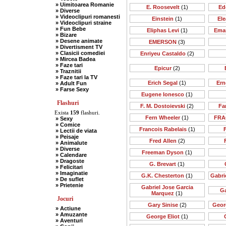
» Uimitoarea Romanie
E. Roosevelt
(1)
Ed
» Diverse
» Videoclipuri romanesti
Einstein
(1)
Ele
» Videoclipuri straine
» Fun Bebe
Eliphas Levi
(1)
Ema
» Bizare
» Desene animate
EMERSON
(3)
» Divertisment TV
» Clasicii comediei
Enriyeu Castaldo
(2)
» Mircea Badea
» Faze tari
Epicur
(2)
» Traznitii
» Faze tari la TV
Erich Segal
(1)
Ern
» Adult Fun
» Farse Sexy
Eugene Ionesco
(1)
Flashuri
F. M. Dostoievski
(2)
Far
Exista
159
flashuri.
Fern Wheeler
(1)
FRA
» Sexy
» Comice
Francois Rabelais
(1)
» Lectii de viata
» Peisaje
Fred Allen
(2)
» Animalute
» Diverse
Freeman Dyson
(1)
» Calendare
» Dragoste
G. Brevart
(1)
» Felicitari
» Imaginatie
G.K. Chesterton
(1)
Gabri
» De suflet
» Prietenie
Gabriel Jose Garcia
Ga
Marquez
(1)
Jocuri
Gary Sinise
(2)
Geor
» Actiune
» Amuzante
George Eliot
(1)
» Aventuri