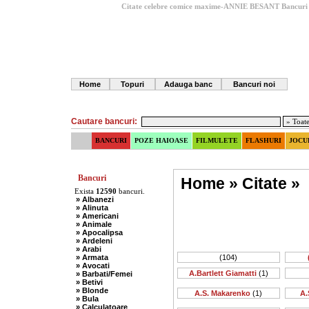
Citate celebre comice maxime-ANNIE BESANT
Bancuri
Home
Topuri
Adauga banc
Bancuri noi
Cautare bancuri:
BANCURI
POZE HAIOASE
FILMULETE
FLASHURI
JOCU
Bancuri
Home
»
Citate
»
Exista
12590
bancuri.
» Albanezi
» Alinuta
» Americani
» Animale
» Apocalipsa
» Ardeleni
» Arabi
» Armata
(104)
» Avocati
A.Bartlett Giamatti
(1)
» Barbati/Femei
» Betivi
» Blonde
A.S. Makarenko
(1)
A.
» Bula
» Calculatoare