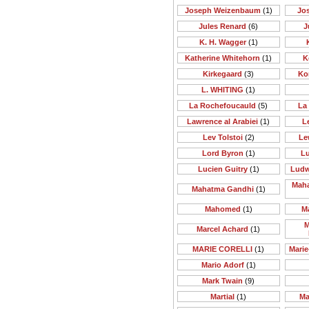
Joseph Weizenbaum
(1)
Jo
Jules Renard
(6)
J
K. H. Wagger
(1)
Katherine Whitehorn
(1)
K
Kirkegaard
(3)
Ko
L. WHITING
(1)
La Rochefoucauld
(5)
La
Lawrence al Arabiei
(1)
Le
Lev Tolstoi
(2)
Le
Lord Byron
(1)
Lu
Lucien Guitry
(1)
Ludw
Maha
Mahatma Gandhi
(1)
Mahomed
(1)
M
M
Marcel Achard
(1)
MARIE CORELLI
(1)
Mari
Mario Adorf
(1)
Mark Twain
(9)
Martial
(1)
Ma