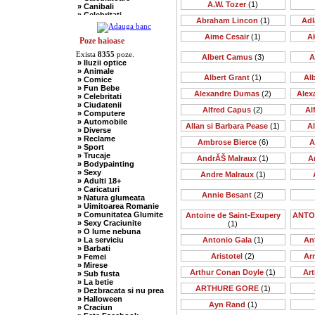
A.W. Tozer
(1)
» Canibali
» Celebritati
Abraham Lincon
(1)
Adl
» Chelneri
» Chuck Norris
Aime Cesair
(1)
A
» Ciobani
Poze haioase
» Comuniste
Exista
8355
poze.
» Copii
Albert Camus
(3)
A
» Iluzii optice
» Craciun
» Animale
» Cugetari
Albert Grant
(1)
Al
» Comice
» Culmi
» Fun Bebe
» Deocheate
Alexandre Dumas
(2)
Alex
» Celebritati
» Diverse
» Ciudatenii
» Doctori
Alfred Capus
(2)
Al
» Computere
» Elevi-Studenti
» Automobile
» Englezi
Allan si Barbara Pease
(1)
A
» Diverse
» Evrei
» Reclame
» Francezi
Ambrose Bierce
(6)
A
» Sport
» Ingineri
» Trucaje
» Ion si Maria
AndrĂŠ Malraux
(1)
A
» Bodypainting
» Istorice
» Sexy
Andre Malraux
(1)
» Misogine
» Adulti 18+
» Moldoveni
» Caricaturi
» Mosnegi
Annie Besant
(2)
» Natura glumeata
» Nebuni
» Uimitoarea Romanie
» Negri
» Comunitatea Glumite
Antoine de Saint-Exupery
ANTO
» Olteni
» Sexy Craciunite
(1)
» Pescari
» O lume nebuna
» Perle
» La serviciu
Antonio Gala
(1)
An
» Politice
» Barbati
» Politisti
Aristotel
(2)
Ar
» Femei
» Popi
» Mirese
» Radio Erevan
Arthur Conan Doyle
(1)
Art
» Sub fusta
» Religioase
» La betie
» Romani
ARTHURE GORE
(1)
» Dezbracata si nu prea
» Sadice
» Halloween
» Secretare
Ayn Rand
(1)
» Craciun
» Sefi