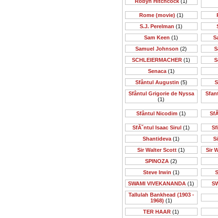
Robyn Hitchcock
(1)
Rome (movie)
(1)
S.J. Perelman
(1)
Sam Keen
(1)
S
Samuel Johnson
(2)
S
SCHLEIERMACHER
(1)
S
Senaca
(1)
Sfântul Augustin
(5)
S
Sfântul Grigorie de Nyssa
Sfan
(1)
Sfântul Nicodim
(1)
SfĂ
SfĂ˘ntul Isaac Sirul
(1)
Sf
Shantideva
(1)
S
Sir Walter Scott
(1)
Sir 
SPINOZA
(2)
Steve Irwin
(1)
S
SWAMI VIVEKANANDA
(1)
S
Tallulah Bankhead (1903 -
1968)
(1)
TER HAAR
(1)