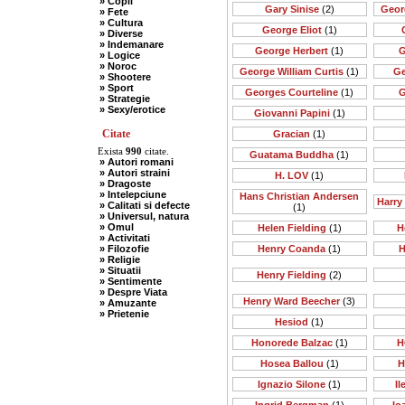
» Copii
Gary Sinise
(2)
Geor
» Fete
» Cultura
George Eliot
(1)
» Diverse
» Indemanare
George Herbert
(1)
G
» Logice
» Noroc
George William Curtis
(1)
Ge
» Shootere
» Sport
Georges Courteline
(1)
G
» Strategie
» Sexy/erotice
Giovanni Papini
(1)
Citate
Gracian
(1)
Exista
990
citate.
Guatama Buddha
(1)
» Autori romani
» Autori straini
H. LOV
(1)
» Dragoste
» Intelepciune
Hans Christian Andersen
Harry
» Calitati si defecte
(1)
» Universul, natura
» Omul
Helen Fielding
(1)
H
» Activitati
» Filozofie
Henry Coanda
(1)
H
» Religie
» Situatii
Henry Fielding
(2)
» Sentimente
» Despre Viata
Henry Ward Beecher
(3)
» Amuzante
» Prietenie
Hesiod
(1)
Honorede Balzac
(1)
H
Hosea Ballou
(1)
H
Ignazio Silone
(1)
I