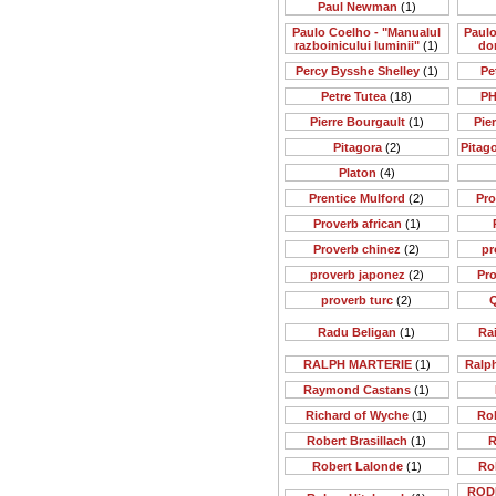
Paul Newman
(1)
Paulo Coelho - "Manualul
Paulo
razboinicului luminii"
(1)
do
Percy Bysshe Shelley
(1)
Pe
Petre Tutea
(18)
PH
Pierre Bourgault
(1)
Pie
Pitagora
(2)
Pitago
Platon
(4)
Prentice Mulford
(2)
Pr
Proverb african
(1)
Proverb chinez
(2)
pr
proverb japonez
(2)
Pr
proverb turc
(2)
Q
Radu Beligan
(1)
Rai
RALPH MARTERIE
(1)
Ralp
Raymond Castans
(1)
Richard of Wyche
(1)
Rob
Robert Brasillach
(1)
R
Robert Lalonde
(1)
Ro
ROD