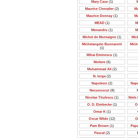
Mary Case
(1)
Maurice Chevalier
(2)
M
Maurice Donnay
(1)
M
MEAD
(1)
M
Menandru
(1)
M
Michel de Montaigne
(1)
Mic
Michelangelo Buonarotti
Mich
(1)
Mihai Eminescu
(1)
Moliere
(6)
Muhammad Ali
(2)
N. Iorga
(2)
Napoleon
(2)
Nap
Necunoscut
(8)
Nicolae Titulescu
(1)
Niels 
O. D. Eimbecke
(1)
O
Omar K
(1)
Oscar Wilde
(12)
O
Pam Brown
(1)
Papa
Pascal
(2)