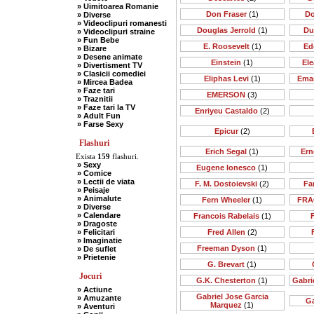
» Uimitoarea Romanie
Don Fraser
(1)
Do
» Diverse
» Videoclipuri romanesti
Douglas Jerrold
(1)
Du
» Videoclipuri straine
» Fun Bebe
E. Roosevelt
(1)
Ed
» Bizare
» Desene animate
Einstein
(1)
Ele
» Divertisment TV
» Clasicii comediei
Eliphas Levi
(1)
Ema
» Mircea Badea
» Faze tari
EMERSON
(3)
» Traznitii
» Faze tari la TV
Enriyeu Castaldo
(2)
» Adult Fun
» Farse Sexy
Epicur
(2)
Flashuri
Erich Segal
(1)
Ern
Exista
159
flashuri.
» Sexy
Eugene Ionesco
(1)
» Comice
» Lectii de viata
F. M. Dostoievski
(2)
Far
» Peisaje
» Animalute
Fern Wheeler
(1)
FRA
» Diverse
» Calendare
Francois Rabelais
(1)
» Dragoste
» Felicitari
Fred Allen
(2)
» Imaginatie
Freeman Dyson
(1)
» De suflet
» Prietenie
G. Brevart
(1)
Jocuri
G.K. Chesterton
(1)
Gabri
» Actiune
Gabriel Jose Garcia
» Amuzante
Ga
Marquez
(1)
» Aventuri