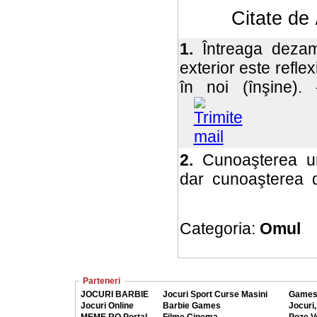
Citate de
1.
Întreaga dezam
exterior este refle
în noi (înşine).
2.
Cunoaşterea um
dar cunoaşterea d
Categoria:
Omul
Parteneri
JOCURI BARBIE
Jocuri Sport Curse Masini
Games
Jocuri Online
Barbie Games
Jocuri,