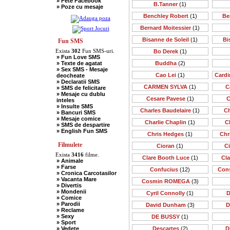
» Fete Facebook
» Scotieni
B.Tanner
(1)
» Poze cu mesaje
» Seci
» Soacre
Benchley Robert
(1)
Be
» Sport
» Soferi
Bernard Moitessier
(1)
» Tarani
» Tigani
Bisanne de Soleil
(1)
Bi
Fun SMS
» Unguri
Exista
302
Fun SMS-uri.
Bo Derek
(1)
» Umor Negru
» Fun Love SMS
» Vanatori
» Texte de agatat
Buddha
(2)
» Sex SMS - Mesaje
Cao Lei
(1)
Cardi
deocheate
» Declaratii SMS
CARMEN SYLVA
(1)
C
» SMS de felicitare
» Mesaje cu dublu
Cesare Pavese
(1)
C
inteles
» Insulte SMS
Charles Baudelaire
(1)
Ch
» Bancuri SMS
» Mesaje comice
Charlie Chaplin
(1)
C
» SMS de despartire
» English Fun SMS
Chris Hedges
(1)
Chr
Filmulete
Cioran
(1)
C
Exista
3416
filme.
Clare Booth Luce
(1)
Cl
» Animale
» Farse
Confucius
(12)
Cons
» Cronica Carcotasilor
» Vacanta Mare
Cosmin ROMEGA
(3)
» Divertis
» Mondenii
Cyril Connolly
(1)
D
» Comice
» Parodii
David Dunham
(3)
D
» Reclame
» Sexy
DE BUSSY
(1)
» Sport
» Vedete
Descartes
(2)
D