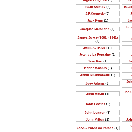
Ingrid Bergman
(1)
Io
Isaac Asimov
(2)
Isaa
J.F.Kennedy
(2)
J
Jack Penn
(1)
Ja
Jame
Jacques Marchand
(1)
James Joyce (1882 - 1941)
J
(1)
JAN LIGTHART
(1)
Jean de La Fontaine
(1)
Jean Kerr
(1)
Je
Jeanne Wasbro
(1)
J
Jiddu Krishnamurti
(1)
Joh
Joey Adams
(1)
John 
John Amatt
(1)
John Fowles
(1)
John Lennon
(3)
John Milton
(1)
Joh
J
JosĂŠ MarĂ­a de Pereda
(1)