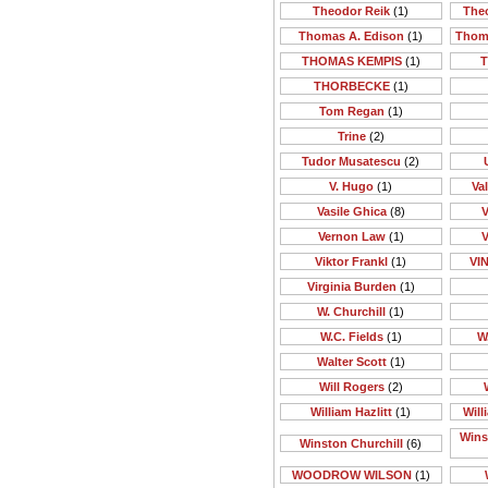
Theodor Reik
(1)
The
Thomas A. Edison
(1)
Thom
THOMAS KEMPIS
(1)
T
THORBECKE
(1)
Tom Regan
(1)
Trine
(2)
Tudor Musatescu
(2)
V. Hugo
(1)
Va
Vasile Ghica
(8)
V
Vernon Law
(1)
V
Viktor Frankl
(1)
VI
Virginia Burden
(1)
W. Churchill
(1)
W.C. Fields
(1)
W
Walter Scott
(1)
Will Rogers
(2)
William Hazlitt
(1)
Will
Wins
Winston Churchill
(6)
WOODROW WILSON
(1)